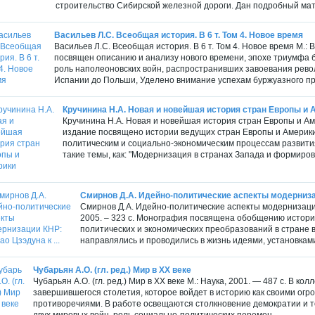
строительство Сибирской железной дороги. Дан подробный мате
Васильев Л.С. Всеобщая история. В 6 т. Том 4. Новое время
Васильев Л.С. Всеобщая история. В 6 т. Том 4. Новое время М.:
посвящен описанию и анализу нового времени, эпохе триумфа 
роль наполеоновских войн, распространивших завоевания рево
Испании до Польши, Уделено внимание успехам буржуазного п
Кручинина Н.А. Новая и новейшая история стран Европы и 
Кручинина Н.А. Новая и новейшая история стран Европы и Аме
издание посвящено истории ведущих стран Европы и Америки 
политическим и социально-экономическим процессам развити
такие темы, как: "Модернизация в странах Запада и формиров
Смирнов Д.А. Идейно-политические аспекты модернизаци
Смирнов Д.А. Идейно-политические аспекты модернизации
2005. – 323 с. Монография посвящена обобщению историч
политических и экономических преобразований в стране в
направлялись и проводились в жизнь идеями, установками 
Чубарьян А.О. (гл. ред.) Мир в XX веке
Чубарьян А.О. (гл. ред.) Мир в XX веке М.: Наука, 2001. — 487 с. В к
завершившегося столетия, которое войдет в историю как своими огр
противоречиями. В работе освещаются столкновение демократии и т
двух мировых войн, роль социально-политических перемен,...