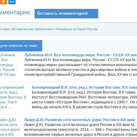
мментарии:
Оставить комментарий
егория:
Историческая библиотека
»
Новейшая история России
угие новости по теме:
Лубченков Ю.Н. Все полководцы мира: Россия - СССР. XX век
Лубченков Ю.Н. Все полководцы мира: Россия - СССР. XX век М.:
полководцы мира» рассказывает об отечественных военачальн
столетии выпало активное участие в двух мировых войнах и л
огнем братоубийственной Гражданской войны. Весь XX век стал
Белокреницкий В.Я. (отв. ред.). История Востока. В 6 томах
Белокреницкий В.Я. (отв. ред.). История Востока. В 6 томах
Институт Востоковедения РАН, Восточная литература, 2008
шести томов «Истории Востока», издающихся с 1995 г . Он
войны до начала XXI в. В развитии стран Востока в эту на
Левин Д.Ю. Развитие сети железных дорог России в XIX веке
Левин Д.Ю. Развитие сети железных дорог России в XIX веке М
железнодорожном транспорте, 2014. — 398 с. Рассмотрены пр
возникновение первых железных дорог в России и других странах