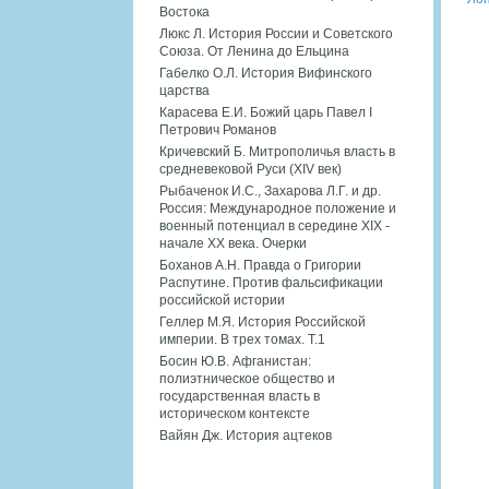
Востока
Люкс Л. История России и Советского
Союза. От Ленина до Ельцина
Габелко О.Л. История Вифинского
царства
Карасева Е.И. Божий царь Павел I
Петрович Романов
Кричевский Б. Митрополичья власть в
средневековой Руси (XIV век)
Рыбаченок И.С., Захарова Л.Г. и др.
Россия: Международное положение и
военный потенциал в середине XIX -
начале XX века. Очерки
Боханов А.Н. Правда о Григории
Распутине. Против фальсификации
российской истории
Геллер М.Я. История Российской
империи. В трех томах. Т.1
Босин Ю.В. Афганистан:
полиэтническое общество и
государственная власть в
историческом контексте
Вайян Дж. История ацтеков