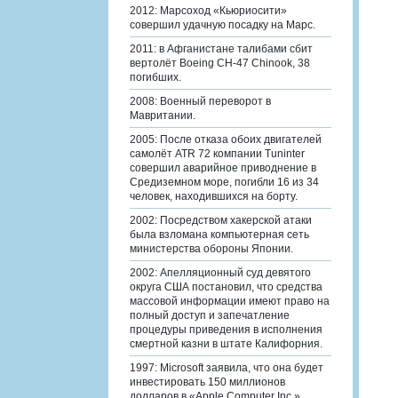
2012: Марсоход «Кьюриосити»
совершил удачную посадку на Марс.
2011: в Афганистане талибами сбит
вертолёт Boeing CH-47 Chinook, 38
погибших.
2008: Военный переворот в
Мавритании.
2005: После отказа обоих двигателей
самолёт ATR 72 компании Tuninter
совершил аварийное приводнение в
Средиземном море, погибли 16 из 34
человек, находившихся на борту.
2002: Посредством хакерской атаки
была взломана компьютерная сеть
министерства обороны Японии.
2002: Апелляционный суд девятого
округа США постановил, что средства
массовой информации имеют право на
полный доступ и запечатление
процедуры приведения в исполнения
смертной казни в штате Калифорния.
1997: Microsoft заявила, что она будет
инвестировать 150 миллионов
долларов в «Apple Computer Inc.».