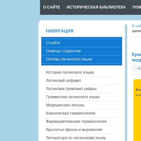
О САЙТЕ
ИСТОРИЧЕСКАЯ БИБЛИОТЕКА
ПОМ
О са
НАВИГАЦИЯ
зрен
О сайте
Помощь студентам
Кра
Основы латинского языка
мод
Р
История латинского языка
Латинский алфавит
Латинские (римские) цифры
Грамматика латинского языка
Медицинская латынь
Клиническая терминология
Фармацевтическая терминология
Крылатые фразы и выражения
Литература по латинскому языку