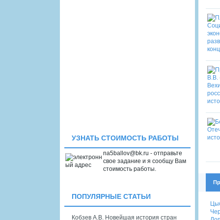
УЗНАТЬ СТОИМОСТЬ РАБОТЫ
na5ballov@bk.ru - отправьте
свое задание и я сообщу Вам
стоимость работы.
Пр
ПОПУЛЯРНЫЕ СТАТЬИ
Цыб
Чер
Кобзев А.В. Новейшая история стран
Лоп