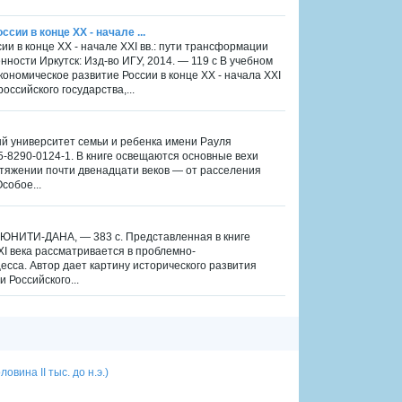
ии в конце ХХ - начале ...
и в конце ХХ - начале ХХІ вв.: пути трансформации
ности Иркутск: Изд-во ИГУ, 2014. — 119 с В учебном
номическое развитие России в конце XX - начала XXI
ссийского государства,...
ый университет семьи и ребенка имени Рауля
5-8290-0124-1. В книге освещаются основные вехи
ротяжении почти двенадцати веков — от расселения
собое...
М.:ЮНИТИ-ДАНА, — 383 с. Представленная в книге
I века рассматривается в проблемно-
есса. Автор дает картину исторического развития
 Российского...
вина II тыс. до н.э.)