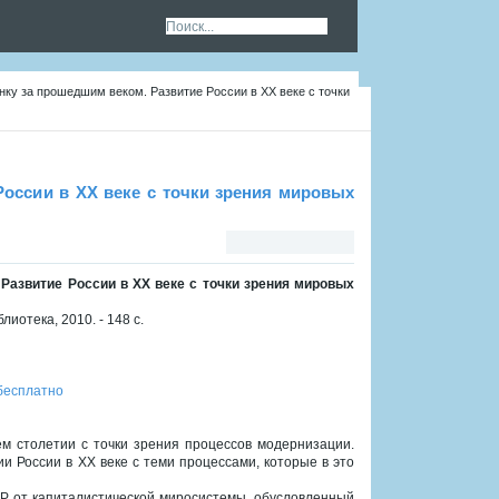
нку за прошедшим веком. Развитие России в XX веке с точки
оссии в XX веке с точки зрения мировых
Развитие России в XX веке с точки зрения мировых
иотека, 2010. - 148 с.
бесплатно
ем столетии с точки зрения процессов модернизации.
и России в XX веке с теми процессами, которые в это
Р от капиталистической миросистемы, обусловленный