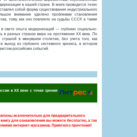
ернизации в нашей стране. В книге проводится тезис
едставлял собой форму существования индустриального
ольшое внимание уделено проблемам становления
ка, тому, как оно повлияло на судьбы СССР, а также
 в свете опыта модернизаций — глубоких социально-
сь в разных странах мира на протяжении XX века. По
страной в минувшем столетии, без учета того, как
и выход из глубокого системного кризиса, в котором
екстом российских событий.
ссии в XX веке с точки зрения
авлены исключительно для предварительного
книгу для ознакомления вы можете бесплатно, а так
ниями интернет-магазинов. Приятного прочтения!