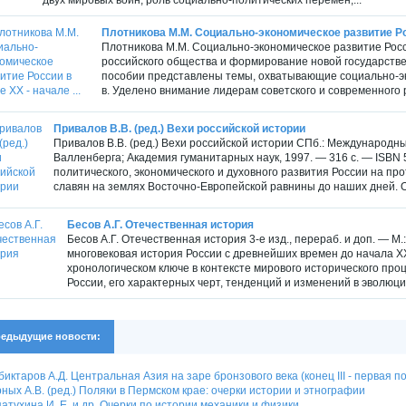
Плотникова М.М. Социально-экономическое развитие Росс
Плотникова М.М. Социально-экономическое развитие Росси
российского общества и формирование новой государствен
пособии представлены темы, охватывающие социально-эко
в. Уделено внимание лидерам советского и современного ро
Привалов В.В. (ред.) Вехи российской истории
Привалов В.В. (ред.) Вехи российской истории СПб.: Международн
Валленберга; Академия гуманитарных наук, 1997. — 316 с. — ISBN 
политического, экономического и духовного развития России на п
славян на землях Восточно-Европейской равнины до наших дней. О
Бесов А.Г. Отечественная история
Бесов А.Г. Отечественная история 3-е изд., перераб. и доп. — 
многовековая история России с древнейших времен до начала ХХ
хронологическом ключе в контексте мирового исторического проц
России, его характерных черт, тенденций и изменений в эволюции
едыдущие новости:
иктаров А.Д. Центральная Азия на заре бронзового века (конец III - первая поло
ных А.В. (ред.) Поляки в Пермском крае: очерки истории и этнографии
атухина И. Е. и др. Очерки по истории механики и физики