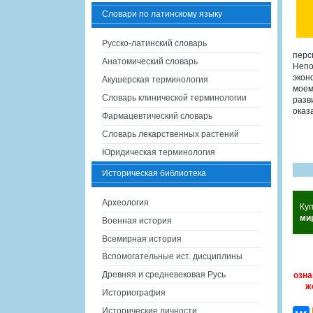
Словари по латинскому языку
Русско-латинский словарь
перс
Анатомический словарь
Непо
экон
Акушерская терминология
моем
Словарь клинической терминологии
разв
оказ
Фармацевтический словарь
Словарь лекарственных растений
Юридическая терминология
Историческая библиотека
Археология
Ку
ми
Военная история
Всемирная история
Вспомогательные ист. дисциплины
Древняя и средневековая Русь
озна
ж
Историография
Исторические личности