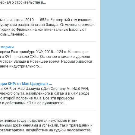
риал о строительстве и...
 Высшая школа, 2010. — 653 с. Четвертый том издания
буржуазии развитых стран Запада. Отмечена огромная
люции во Франции на континентальную Европу от
ромышленного...
Америки
рики Екатеринбург: УФУ, 2018. - 124 с. Настоящее
в XVII — начале XXI в. Основное внимание уделено
я стран Запада в Новейшее время. Рассматриваются
ание индустриального...
и КНР: от Мао Цзэдуна к ...
 КНР: от Мао Цзэдуна к Дэн Сяопину М.: ИДВ РАН,
еского опыта, накопленного в Китае и в КНР в ходе
о второй половине XX в. Все эти процессы
и действиями КПК и ее руководства....
оллективном труде подводятся некоторые итоги
омными достижениями и успехами, так и трагедиями и
оталитаризма, воздействие на судьбы человечества