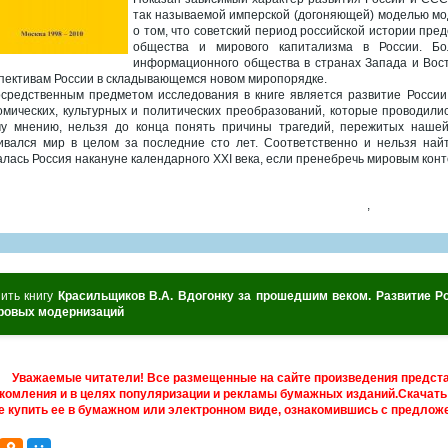
так называемой имперской (догоняющей) моделью мод
о том, что советский период российской истории пр
общества и мирового капитализма в России. Б
информационного общества в странах Запада и Восто
пективам России в складывающемся новом миропорядке.
средственным предметом исследования в книге является развитие России
омических, культурных и политических преобразований, которые проводили
у мнению, нельзя до конца понять причины трагедий, пережитых нашей 
ивался мир в целом за последние сто лет. Соответственно и нельзя найт
алась Россия накануне календарного XXI века, если пренебречь мировым конт
,
пить книгу
Красильщиков В.А. Вдогонку за прошедшим веком. Развитие Ро
ровых модернизаций
Уважаемые читатели! Все размещенные на сайте произведения предст
комления и в целях популяризации и рекламы бумажных изданий.Скачать 
е купить ее в бумажном или электронном виде, ознакомившись с предложе