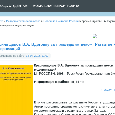
ОЩЬ СТУДЕНТАМ
МОБИЛЬНАЯ ВЕРСИЯ САЙТА
йте
»
Историческая библиотека
»
Новейшая история России
» Красильщиков В.А. Вдого
ия мировых модернизаций
сильщиков В.А. Вдогонку за прошедшим веком. Развитие Р
ернизаций
азмещено на сайте:
14-04-2018, 11:07
Красильщиков В.А. Вдогонку за прошедшим веком. 
модернизаций
М.: РОССПЭН, 1998. - Российская Государственная библ
Информация о файле:
pdf, 14 mb
Скачать 
В книге рассматривается развитие России в уходящ
Автор постоянно сравнивает различные этапы истори
же время протекали в развитых странах Запада.
Показан зависимый характер развития России и ССС