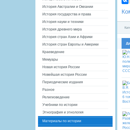
История Австралии и Океании
Ко
История государства и права
История науки и техники
Кат
История древнего мира
История стран Азии и Африки
Др
История стран Европы и Америки
Краеведение
Мемуары
Новая история России
Новейшая история России
Периодические издания
Разное
Религиоведение
Учебники по истории
Этнография и этнология
Материалы по истории