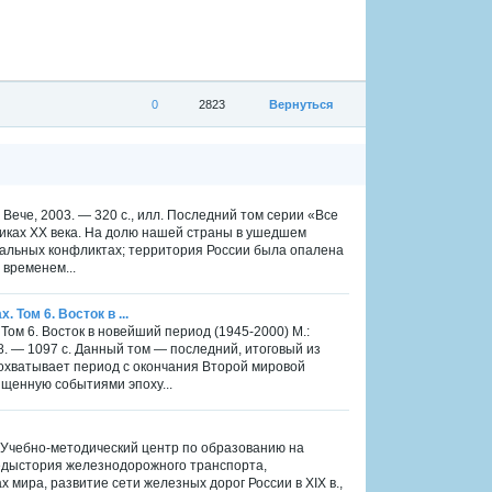
0
2823
Вернуться
 Вече, 2003. — 320 с., илл. Последний том серии «Все
иках XX века. На долю нашей страны в ушедшем
окальных конфликтах; территория России была опалена
 временем...
. Том 6. Восток в ...
. Том 6. Восток в новейший период (1945-2000) М.:
. — 1097 с. Данный том — последний, итоговый из
 охватывает период с окончания Второй мировой
сыщенную событиями эпоху...
.: Учебно-методический центр по образованию на
едыстория железнодорожного транспорта,
 мира, развитие сети железных дорог России в XIX в.,