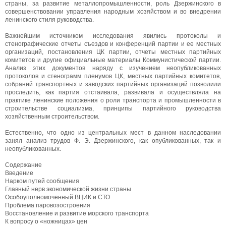
страны, за развитие металлопромышленности, роль Дзержинского в
совершенствовании управления народным хозяйством и во внедрении
ленинского стиля руководства.
Важнейшим источником исследования явились протоколы и
стенографические отчеты съездов и конференций партии и ее местных
организаций, постановления ЦК партии, отчеты местных партийных
комитетов и другие официальные материалы Коммунистической партии.
Анализ этих документов наряду с изучением неопубликованных
протоколов и стенограмм пленумов ЦК, местных партийных комитетов,
собраний транспортных и заводских партийных организаций позволили
проследить, как партия отстаивала, развивала и осуществляла на
практике ленинские положения о роли транспорта и промышленности в
строительстве социализма, принципы партийного руководства
хозяйственным строительством.
Естественно, что одно из центральных мест в данном наследовании
занял анализ трудов Ф. Э. Дзержинского, как опубликованных, так и
неопубликованных.
Содержание
Введение
Нарком путей сообщения
Главный нерв экономической жизни страны
Особоуполномоченный ВЦИК и СТО
Проблема паровозостроения
Восстановление и развитие морского транспорта
К вопросу о «ножницах» цен