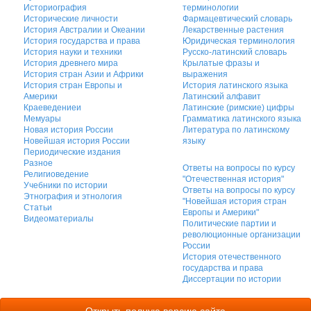
Историография
терминологии
Исторические личности
Фармацевтический словарь
История Австралии и Океании
Лекарственные растения
История государства и права
Юридическая терминология
История науки и техники
Русско-латинский словарь
История древнего мира
Крылатые фразы и
История стран Азии и Африки
выражения
История стран Европы и
История латинского языка
Америки
Латинский алфавит
Краеведениеи
Латинские (римские) цифры
Мемуары
Грамматика латинского языка
Новая история России
Литература по латинскому
Новейшая история России
языку
Периодические издания
Разное
Ответы на вопросы по курсу
Религиоведение
"Отечественная история"
Учебники по истории
Ответы на вопросы по курсу
Этнография и этнология
"Новейшая история стран
Статьи
Европы и Америки"
Видеоматериалы
Политические партии и
революционные организации
России
История отечественного
государства и права
Диссертации по истории
Открыть полную версию сайта