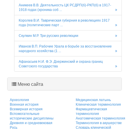
Аникеев В.В. Деятельность ЦК РСДРП(б)-РКП(б) в 1917-
1918 годах (хроника соб ...
Королев В.И. Таврическая губерния в революциях 1917
года (политические парт ...
Скулкин М.Р. Три русских революции
Иванов В.П. Рабочие Урала в борьбе за восстановление
народного хозяйства (1 ...
Афанасьев Н.И. Ф.Э. Дзержинский и охрана границ
Советского государства
Меню сайта
Археология
Медицинская латынь
Военная история
Клиническая терминология
Всемирная история
Фармацевтическая
Вспомогательные
терминология
исторические дисциплины
Анатомическая терминология
Древняя и средневековая
Терминология в акушерстве
Русь
Словарь клинической