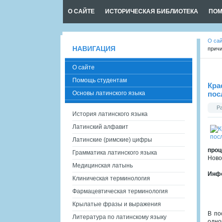
О САЙТЕ
ИСТОРИЧЕСКАЯ БИБЛИОТЕКА
ПОМ
О са
НАВИГАЦИЯ
причи
О сайте
Помощь студентам
Кра
Основы латинского языка
пос
Р
История латинского языка
Латинский алфавит
Латинские (римские) цифры
проц
Грамматика латинского языка
Ново
Медицинская латынь
Инфо
Клиническая терминология
Фармацевтическая терминология
Крылатые фразы и выражения
В по
Литература по латинскому языку
одно