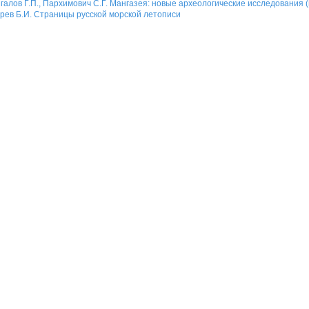
галов Г.П., Пархимович С.Г. Мангазея: новые археологические исследования (м
рев Б.И. Страницы русской морской летописи