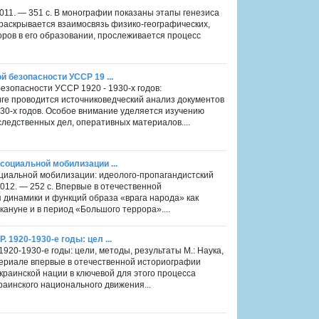
2011. — 351 с. В монографии показаны этапы генезиса
, раскрывается взаимосвязь физико-географических,
оров в его образовании, прослеживается процесс
й безопасности УCCР 19 ...
безопасности УCCР 1920 - 1930-х годов:
ниге проводится источниковедческий анализ документов
30-х годов. Особое внимание уделяется изучению
ледственных дел, оперативных материалов....
 социальной мобилизации ...
социальной мобилизации: идеолого-пропагандистский
 2012. — 252 с. Впервые в отечественной
 динамики и функций образа «врага народа» как
ануне и в период «Большого террора»....
 1920-1930-е годы: цел ...
920-1930-е годы: цели, методы, результаты М.: Наука,
атериале впервые в отечественной историографии
раинской нации в ключевой для этого процесса
раинского национального движения...