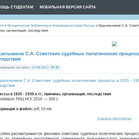
ОЩЬ СТУДЕНТАМ
МОБИЛЬНАЯ ВЕРСИЯ САЙТА
йте
»
Историческая библиотека
»
Новейшая история России
» Красильников С.А. Советс
ны, организация, последствия
сильников С.А. Советские судебные политические процессы в
ледствия
азмещено на сайте:
13-09-2017, 09:39
ессы в 1920 - 1930-е гг.: причины, организация, последствия
сибирск: РИЦ НГУ, 2014. — 300 с.
рмация о файле:
pdf, 10 mb.
Скачать бесплатно
собии рассматривается феномен советских судебных политических процессо
го из важнейших инструментов утверждения большевистского политичес