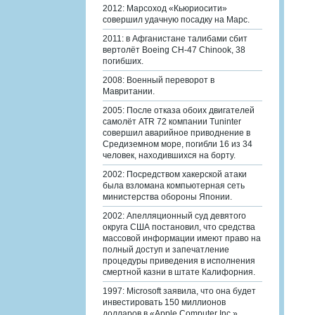
2012: Марсоход «Кьюриосити»
совершил удачную посадку на Марс.
2011: в Афганистане талибами сбит
вертолёт Boeing CH-47 Chinook, 38
погибших.
2008: Военный переворот в
Мавритании.
2005: После отказа обоих двигателей
самолёт ATR 72 компании Tuninter
совершил аварийное приводнение в
Средиземном море, погибли 16 из 34
человек, находившихся на борту.
2002: Посредством хакерской атаки
была взломана компьютерная сеть
министерства обороны Японии.
2002: Апелляционный суд девятого
округа США постановил, что средства
массовой информации имеют право на
полный доступ и запечатление
процедуры приведения в исполнения
смертной казни в штате Калифорния.
1997: Microsoft заявила, что она будет
инвестировать 150 миллионов
долларов в «Apple Computer Inc.».