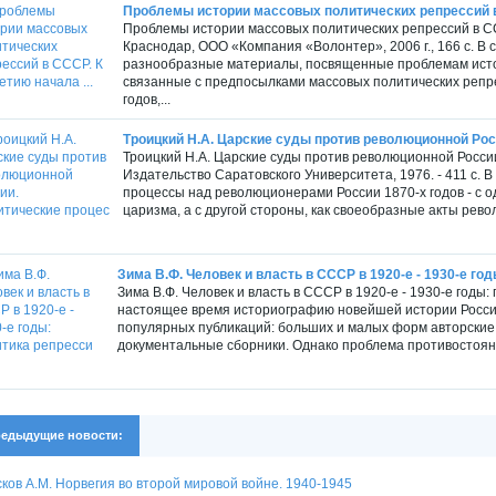
Проблемы истории массовых политических репрессий в 
Проблемы истории массовых политических репрессий в С
Краснодар, ООО «Компания «Волонтер», 2006 г., 166 с. В
разнообразные материалы, посвященные проблемам истор
связанные с предпосылками массовых политических репрес
годов,...
Троицкий Н.А. Царские суды против революционной Росс
Троицкий Н.А. Царские суды против революционной России
Издательство Саратовского Университета, 1976. - 411 с.
процессы над революционерами России 1870-х годов - с о
царизма, а с другой стороны, как своеобразные акты рев
Зима В.Ф. Человек и власть в СССР в 1920-е - 1930-е годы
Зима В.Ф. Человек и власть в СССР в 1920-е - 1930-е годы:
настоящее время историографию новейшей истории России
популярных публикаций: больших и малых форм авторские
документальные сборники. Однако проблема противостояния 
едыдущие новости:
ков А.М. Норвегия во второй мировой войне. 1940-1945