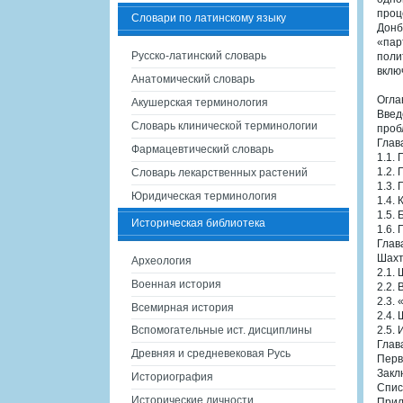
проц
Словари по латинскому языку
Донб
«пар
Русско-латинский словарь
поли
вклю
Анатомический словарь
Огла
Акушерская терминология
Введ
Словарь клинической терминологии
проб
Глав
Фармацевтический словарь
1.1.
1.2.
Словарь лекарственных растений
1.3.
Юридическая терминология
1.4.
1.5.
Историческая библиотека
1.6.
Глав
Шахт
Археология
2.1.
Военная история
2.2.
2.3.
Всемирная история
2.4.
Вспомогательные ист. дисциплины
2.5.
Глава
Древняя и средневековая Русь
Перв
Закл
Историография
Спис
Исторические личности
Прил