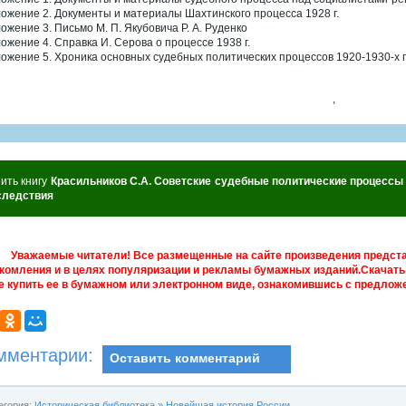
ожение 2. Документы и материалы Шахтинского процесса 1928 г.
ожение 3. Письмо М. П. Якубовича Р. А. Руденко
ожение 4. Справка И. Серова о процессе 1938 г.
ожение 5. Хроника основных судебных политических процессов 1920-1930-х гг
,
ить книгу
Красильников С.А. Советские судебные политические процессы в 1
следствия
Уважаемые читатели! Все размещенные на сайте произведения предст
комления и в целях популяризации и рекламы бумажных изданий.Скачать 
е купить ее в бумажном или электронном виде, ознакомившись с предложе
мментарии:
Оставить комментарий
егория:
Историческая библиотека
»
Новейшая история России