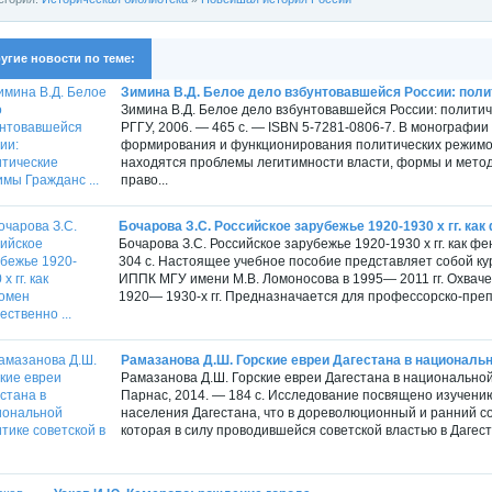
угие новости по теме:
Зимина В.Д. Белое дело взбунтовавшейся России: поли
Зимина В.Д. Белое дело взбунтовавшейся России: политич
РГГУ, 2006. — 465 с. — ISBN 5-7281-0806-7. В монографи
формирования и функционирования политических режимов 
находятся проблемы легитимности власти, формы и мето
право...
Бочарова З.С. Российское зарубежье 1920-1930 х гг. как
Бочарова З.С. Российское зарубежье 1920-1930 х гг. как ф
304 с. Настоящее учебное пособие представляет собой к
ИППК МГУ имени М.В. Ломоносова в 1995— 2011 гг. Охва
1920— 1930-х гг. Предназначается для профессорско-препо
Рамазанова Д.Ш. Горские евреи Дагестана в национально
Рамазанова Д.Ш. Горские евреи Дагестана в национальной 
Парнас, 2014. — 184 с. Исследование посвящено изучени
населения Дагестана, что в дореволюционный и ранний с
которая в силу проводившейся советской властью в Дагеста