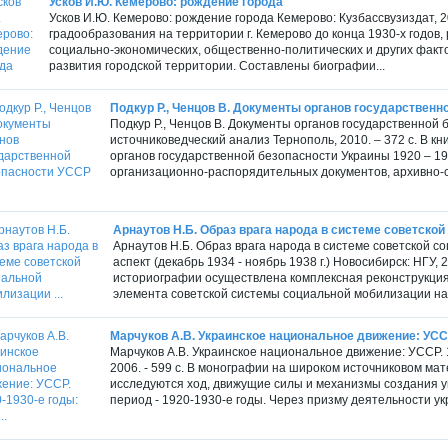
Усков И.Ю. Кемерово: рождение города
Усков И.Ю. Кемерово: рождение города Кемерово: Кузбассвузиздат, 
градообразования на территории г. Кемерово до конца 1930‑х годов
социально-экономических, общественно-политических и других факт
развития городской территории. Составлены биографии...
Подкур Р., Ченцов В. Документы органов государственно
Подкур Р., Ченцов В. Документы органов государственной 
источниковедческий анализ Тернополь, 2010. – 372 с. В к
органов государственной безопасности Украины 1920 – 19
организационно-распорядительных документов, архивно-с
Арнаутов Н.Б. Образ врага народа в системе советской
Арнаутов Н.Б. Образ врага народа в системе советской 
аспект (декабрь 1934 - ноябрь 1938 г.) Новосибирск: НГУ,
историографии осуществлена комплексная реконструкция
элемента советской системы социальной мобилизации нак
Марчуков А.В. Украинское национальное движение: УССР.
Марчуков А.В. Украинское национальное движение: УССР. 1
2006. - 599 с. В монографии на широком источниковом м
исследуются ход, движущие силы и механизмы создания ук
период - 1920-1930-е годы. Через призму деятельности ук