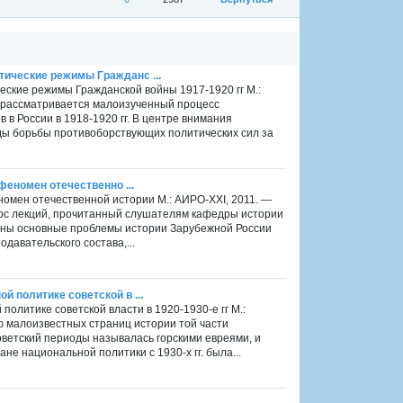
тические режимы Гражданс ...
еские режимы Гражданской войны 1917-1920 гг М.:
и рассматривается малоизученный процесс
в России в 1918-1920 гг. В центре внимания
ды борьбы противоборствующих политических сил за
 феномен отечественно ...
еномен отечественной истории М.: АИРО-XXI, 2011. —
урс лекций, прочитанный слушателям кафедры истории
чены основные проблемы истории Зарубежной России
давательского состава,...
й политике советской в ...
политике советской власти в 1920-1930-е гг М.:
ю малоизвестных страниц истории той части
оветский периоды называлась горскими евреями, и
не национальной политики с 1930-х гг. была...