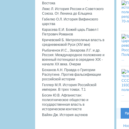
Востока
Люкс Л. История России и Советского
Союза. От Ленина до Ельцина
Габелко О.Л. История Вифинского
царства
Карасева Е.И. Божий царь Павел I
Петрович Романов
Кричевский Б. Митрополичья власть в
средневековой Руси (XIV век)
Рыбаченок И.С., Захарова Л.Г. и др.
Россия: Международное положение и
военный потенциал в середине XIX -
начале XX века. Очерки
Боханов А.Н. Правда о Григории
Распутине. Против фальсификации
российской истории
Геллер М.Я. История Российской
империи. В трех томах. Т.1
Босин Ю.В. Афганистан:
полиэтническое общество и
государственная власть в
историческом контексте
Пр
Вайян Дж. История ацтеков
Нос