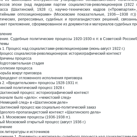
ессов эпохи (над лидерами партии социалистов-революционеров (1922 г.
асса (Шахтинский, 1928 г.), научно-технических кадров («Промпартия
тийными оппозиционерами» (Московские показательные, 1936—1938 гг.)
тических, репрессивных, судебных и пропагандистских решений, связанн
чает приложение, сформированное из документов и материалов судебных пр
вление
ение. Судебные политические процессы 1920-1930-х гг. в Советской России
лемы
а 1. Процесс над социалистами-революционерами (июнь-август 1922 г.)
 Процесс социалисгов-революционеров: историографический контекст
 Причины процесса
 Подготовительная стадия
 Коллизии процесса
 Борьба вокруг приговора
 Прецедент отложенного исполнения приговора
а 2. «Вредительские» процессы 1928-1931 гг.
инский политический процесс 1928 г.
 Шахтинский процесс: историографический контекст
 Вначале было «дело»: «чекистский след»
 «Немецкий след» в «Шахтинском деле»
 Шахтинский процесс как социально-политический заказ
 Идеолого-пропагандистский контекст «Шахтинского дела»
 3. Московские процессы (1936-1938 гг.).
ый Московский открытый процесс (август 1936 г.)
ючение
ок литературы и источников
ожение 1. Документы и материалы судебного процесса над социалистами-рев