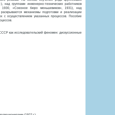
), над группами инженерно-технических работников
», 1930, «Союзное бюро меньшевиков», 1931), над
) раскрываются механизмы подготовки и реализации
ых с осуществлением указанных процессов. Пособие
оцессов.
/СССР как исследовательский феномен: дискуссионные
олюционерами (1922 г.)