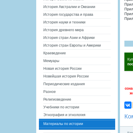
Прил
История Австралии и Океании
Прил
Прил
История государства и права
Прил
История науки и техники
История древнего мира
История стран Азии и Африки
История стран Европы и Америки
Краеведение
Куп
Мемуары
по
Новая история России
Новейшая история России
Периодические издания
озна
Разное
ж
Религиоведение
Учебники по истории
Этнография и этнология
Ко
Материалы по истории
Кат