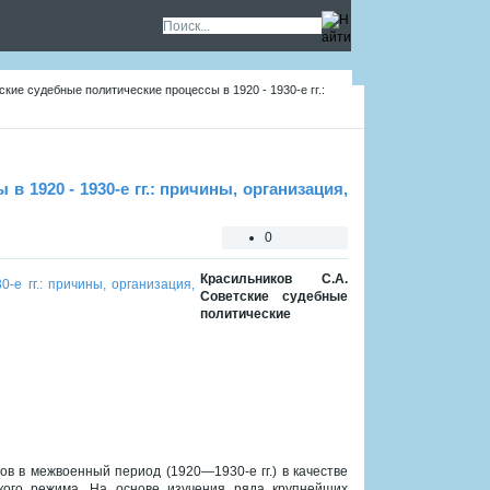
кие судебные политические процессы в 1920 - 1930-е гг.:
 1920 - 1930-е гг.: причины, организация,
0
Красильников С.А.
Советские судебные
политические
в в межвоенный период (1920—1930-е гг.) в качестве
кого режима. На основе изучения ряда крупнейших