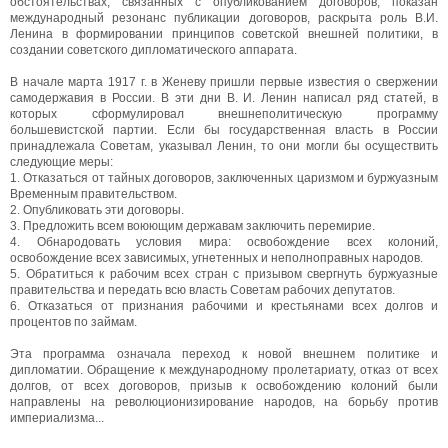
обстоятельствах, связанных с опубликованием договоров, показан
международный резонанс публикации договоров, раскрыта роль В.И.
Ленина в формировании принципов советской внешней политики, в
создании советского дипломатического аппарата.
В начале марта 1917 г. в Женеву пришли первые известия о свержении
самодержавия в России. В эти дни В. И. Ленин написал ряд статей, в
которых сформулировал внешнеполитическую программу
большевистской партии. Если бы государственная власть в России
принадлежала Советам, указывал Ленин, то они могли бы осуществить
следующие меры:
1. Отказаться от тайных договоров, заключенных царизмом и буржуазным
Временным правительством.
2. Опубликовать эти договоры.
3. Предложить всем воюющим державам заключить перемирие.
4. Обнародовать условия мира: освобождение всех колоний,
освобождение всех зависимых, угнетенных и неполноправных народов.
5. Обратиться к рабочим всех стран с призывом свергнуть буржуазные
правительства и передать всю власть Советам рабочих депутатов.
6. Отказаться от признания рабочими и крестьянами всех долгов и
процентов по займам.
Эта программа означала переход к новой внешнем политике и
дипломатии. Обращение к международному пролетариату, отказ от всех
долгов, от всех договоров, призыв к освобождению колоний были
направлены на революционизирование народов, на борьбу против
империализма...