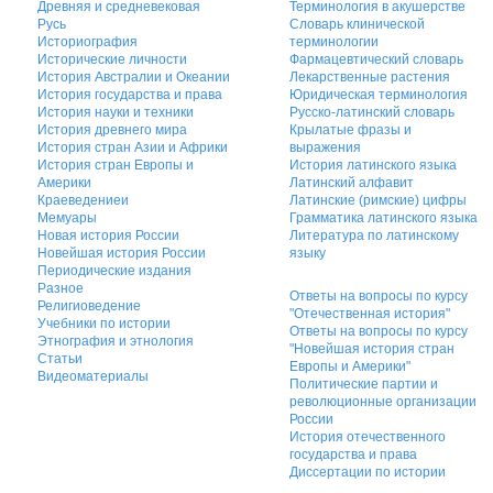
Древняя и средневековая
Терминология в акушерстве
Русь
Словарь клинической
Историография
терминологии
Исторические личности
Фармацевтический словарь
История Австралии и Океании
Лекарственные растения
История государства и права
Юридическая терминология
История науки и техники
Русско-латинский словарь
История древнего мира
Крылатые фразы и
История стран Азии и Африки
выражения
История стран Европы и
История латинского языка
Америки
Латинский алфавит
Краеведениеи
Латинские (римские) цифры
Мемуары
Грамматика латинского языка
Новая история России
Литература по латинскому
Новейшая история России
языку
Периодические издания
Разное
Ответы на вопросы по курсу
Религиоведение
"Отечественная история"
Учебники по истории
Ответы на вопросы по курсу
Этнография и этнология
"Новейшая история стран
Статьи
Европы и Америки"
Видеоматериалы
Политические партии и
революционные организации
России
История отечественного
государства и права
Диссертации по истории