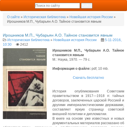
О сайте
»
Историческая библиотека
»
Новейшая история России
»
Ирошников М.П., Чубарьян А.О. Тайное становится явным
Ирошников М.П., Чубарьян А.О. Тайное становится явным
Историческая библиотека
»
Новейшая история России
5-11-2016,
10:30
2412
Ирошников М.П., Чубарьян А.О. Тайное
становится явным
М.: Наука, 1970. — 79 с.
Информация о файле:
pdf, 10 mb.
Скачать бесплатно
История опубликования Советским
правительством в 1917—1918 гг. тайных
договоров, заключенных царской Россией и
другими империалистическими державами,
составляет яркую страницу советской
внешней политики и дипломатии.
В книге на основе уже известных и новых
документальных материалов рассказано об