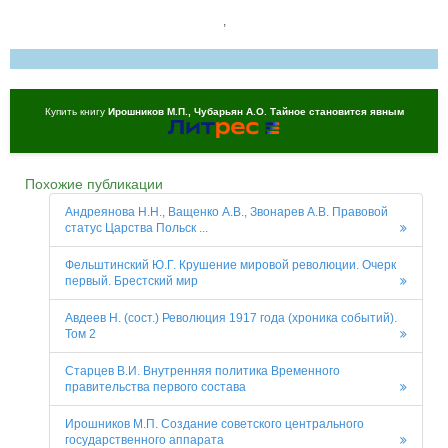
,
Купить книгу
Ирошников М.П., Чубарьян А.О. Тайное становится явным
Похожие публикации
Андреянова Н.Н., Ващенко А.В., Звонарев А.В. Правовой
статус Царства Польск ...
Фельштинский Ю.Г. Крушение мировой революции. Очерк
первый. Брестский мир
Авдеев Н. (сост.) Революция 1917 года (хроника событий).
Том 2
Старцев В.И. Внутренняя политика Временного
правительства первого состава
Ирошников М.П. Создание советского центрального
государственного аппарата