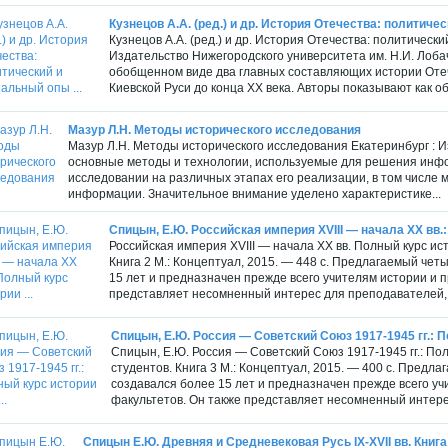
Кузнецов А.А. (ред.) и др. История Отечества: политичес
Кузнецов А.А. (ред.) и др. История Отечества: политически
Издательство Нижегородского университета им. Н.И. Лобаче
обобщенном виде два главных составляющих истории Отеч
Киевской Руси до конца ХХ века. Авторы показывают как о
Мазур Л.Н. Методы исторического исследования
Мазур Л.Н. Методы исторического исследования Екатеринбург : Из
основные методы и технологии, используемые для решения инфо
исследовании на различных этапах его реализации, в том числе 
информации. Значительное внимание уделено характеристике...
Спицын, Е.Ю. Российская империя XVIII — начала XX вв.:
Российская империя XVIII — начала XX вв. Полный курс ис
Книга 2 М.: Концептуал, 2015. — 448 с. Предлагаемый че
15 лет и предназначен прежде всего учителям истории и 
представляет несомненный интерес для преподавателей, с
Спицын, Е.Ю. Россия — Советский Союз 1917-1945 гг.: По
Спицын, Е.Ю. Россия — Советский Союз 1917-1945 гг.: По
студентов. Книга 3 М.: Концептуал, 2015. — 400 с. Пред
создавался более 15 лет и предназначен прежде всего у
факультетов. Он также представляет несомненный интерес
Спицын Е.Ю. Древняя и Средневековая Русь IX-XVII вв. Книга