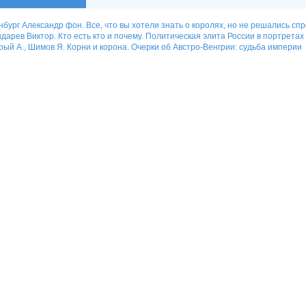
бург Александр фон. Все, что вы хотели знать о королях, но не решались сп
дарев Bиктор. Кто есть кто и почему. Политическая элита России в портретах
ый А., Шимов Я. Корни и корона. Очерки об Австро-Венгрии: судьба империи