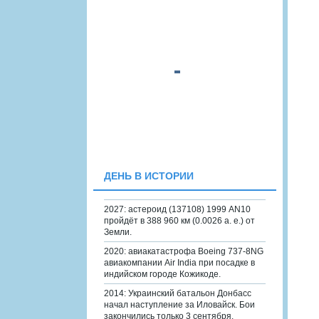
ДЕНЬ В ИСТОРИИ
2027: астероид (137108) 1999 AN10
пройдёт в 388 960 км (0.0026 а. е.) от
Земли.
2020: авиакатастрофа Boeing 737-8NG
авиакомпании Air India при посадке в
индийском городе Кожикоде.
2014: Украинский батальон Донбасс
начал наступление за Иловайск. Бои
закончились только 3 сентября.