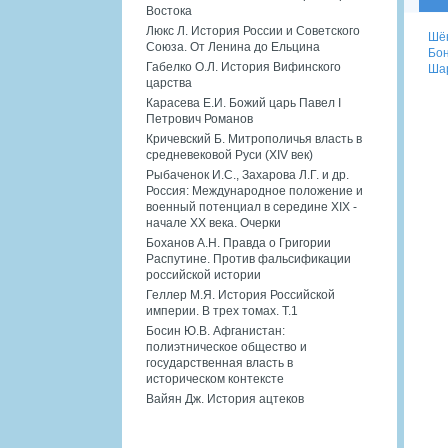
Востока
Люкс Л. История России и Советского
Шён
Союза. От Ленина до Ельцина
Бон
Габелко О.Л. История Вифинского
Шар
царства
Карасева Е.И. Божий царь Павел I
Петрович Романов
Кричевский Б. Митрополичья власть в
средневековой Руси (XIV век)
Рыбаченок И.С., Захарова Л.Г. и др.
Россия: Международное положение и
военный потенциал в середине XIX -
начале XX века. Очерки
Боханов А.Н. Правда о Григории
Распутине. Против фальсификации
российской истории
Геллер М.Я. История Российской
империи. В трех томах. Т.1
Босин Ю.В. Афганистан:
полиэтническое общество и
государственная власть в
историческом контексте
Вайян Дж. История ацтеков