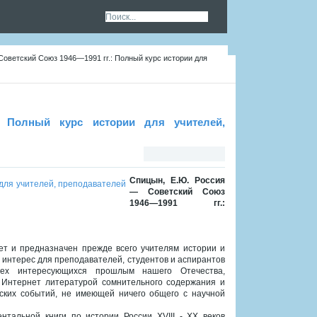
оветский Союз 1946—1991 гг.: Полный курс истории для
 Полный курс истории для учителей,
Спицын, Е.Ю. Россия
— Советский Союз
1946—1991 гг.:
т и предназначен прежде всего учителям истории и
интерес для преподавателей, студентов и аспирантов
сех интересующихся прошлым нашего Отечества,
 Интернет литературой сомнительного содержания и
еских событий, не имеющей ничего общего с научной
альной книги по истории России XVIII - XX веков