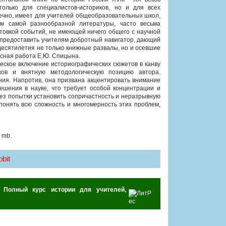
олько для специалистов-историков, но и для всех
ечно, имеет для учителей общеобразовательных школ,
м самой разнообразной литературы, часто весьма
товкой событий, не имеющей ничего общего с научной
 предоставить учителям добротный навигатор, дающий
есятилетия не только книжные развалы, но и осевшие
асная работа Е.Ю. Спицына.
еское включение историографических сюжетов в канву
ков и внятную методологическую позицию автора.
ния. Напротив, она призвана акцентировать внимание
ешения в науке, что требует особой концентрации и
без попытки установить сопричастность и неразрывную
 понять всю сложность и многомерность этих проблем,
 mb.
bit
 Полный курс истории для учителей,