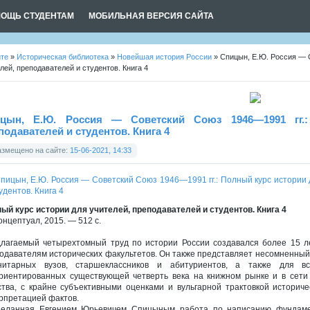
ОЩЬ СТУДЕНТАМ
МОБИЛЬНАЯ ВЕРСИЯ САЙТА
йте
»
Историческая библиотека
»
Новейшая история России
» Спицын, Е.Ю. Россия — С
лей, преподавателей и студентов. Книга 4
цын, Е.Ю. Россия — Советский Союз 1946—1991 гг.:
подавателей и студентов. Книга 4
азмещено на сайте:
15-06-2021, 14:33
ый курс истории для учителей, преподавателей и студентов. Книга 4
Концептуал, 2015. — 512 с.
лагаемый четырехтомный труд по истории России создавался более 15 ле
одавателям исторических факультетов. Он также представляет несомненный 
нитарных вузов, старшеклассников и абитуриентов, а также для в
риентированных существующей четверть века на книжном рынке и в сети
ства, с крайне субъективными оценками и вульгарной трактовкой историч
рпретацией фактов.
еланная Евгением Юрьевичем Спицыным работа по написанию фундамент