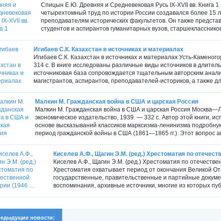
Спицын Е.Ю. Древняя и Средневековая Русь IX-XVII вв. Книга 1
четырехтомный труд по истории России создавался более 15 л
преподавателям исторических факультетов. Он также предста
студентов и аспирантов гуманитарных вузов, старшеклассников 
Игибаев С.К. Казахстан в источниках и материалах
Игибаев С.К. Казахстан в источниках и материалах Усть-Каменог
314 с. В книге исследованы различные виды источников в длите
источниковая база сопровождается тщательным авторским анализ
магистрантов, аспирантов, преподавателей-историков, а также для
Малкин М. Гражданская война в США и царская Россия
Малкин М. Гражданская война в США и царская Россия Москва—Л
экономическое издательство, 1939. — 332 с. Автор этой книги, и
основе высказываний классиков марксизма-ленинизма подробную
период гражданской войны в США (1861—1865 гг.). Этот вопрос ав
Киселев А.Ф., Щагин Э.М. (ред.) Хрестоматия по отечеств
Киселев А.Ф., Щагин Э.М. (ред.) Хрестоматия по отечественн
Хрестоматия охватывает период от окончания Великой Оте
государственные, правительственные и партийные докуме
воспоминания, архивные источники, многие из которых пуб
едыдущие новости: