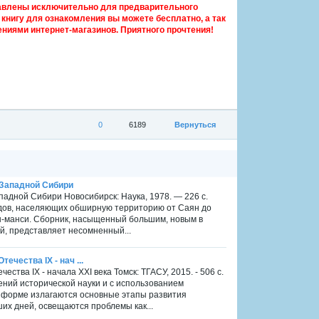
авлены исключительно для предварительного
книгу для ознакомления вы можете бесплатно, а так
ниями интернет-магазинов. Приятного прочтения!
0
6189
Вернуться
и Западной Сибири
ападной Сибири Новосибирск: Наука, 1978. — 226 с.
одов, населяющих обширную территорию от Саян до
нты-манси. Сборник, насыщенный большим, новым в
й, представляет несомненный...
течества IX - нач ...
чества IX - начала XXI века Томск: ТГАСУ, 2015. - 506 с.
ний исторической науки и с использованием
й форме излагаются основные этапы развития
их дней, освещаются проблемы как...