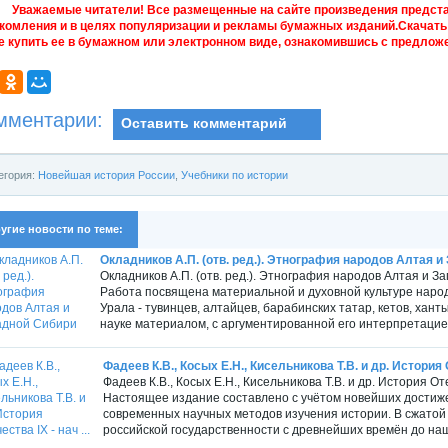
Уважаемые читатели! Все размещенные на сайте произведения предст
комления и в целях популяризации и рекламы бумажных изданий.Скачать 
е купить ее в бумажном или электронном виде, ознакомившись с предложе
мментарии:
Оставить комментарий
егория:
Новейшая история России
,
Учебники по истории
угие новости по теме:
Окладников А.П. (отв. ред.). Этнография народов Алтая 
Окладников А.П. (отв. ред.). Этнография народов Алтая и З
Работа посвящена материальной и духовной культуре нар
Урала - тувинцев, алтайцев, барабинских татар, кетов, ха
науке материалом, с аргументированной его интерпретацие
Фадеев К.В., Косых Е.Н., Кисельникова Т.В. и др. История О
Фадеев К.В., Косых Е.Н., Кисельникова Т.В. и др. История Оте
Настоящее издание составлено с учётом новейших достиже
современных научных методов изучения истории. В сжато
российской государственности с древнейших времён до наш