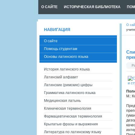
О САЙТЕ
ИСТОРИЧЕСКАЯ БИБЛИОТЕКА
ПОМ
О са
НАВИГАЦИЯ
учите
О сайте
Помощь студентам
Спи
Основы латинского языка
пре
Р
История латинского языка
Латинский алфавит
Латинские (римские) цифры
Полн
Грамматика латинского языка
М.: 
Медицинская латынь
Пред
Клиническая терминология
преп
гума
Фармацевтическая терминология
дезо
Крылатые фразы и выражения
каче
инте
Литература по латинскому языку
Прод