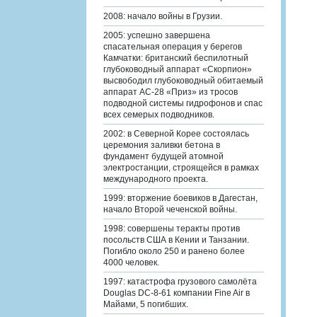
2008: начало войны в Грузии.
2005: успешно завершена
спасательная операция у берегов
Камчатки: британский беспилотный
глубоководный аппарат «Скорпион»
высвободил глубоководный обитаемый
аппарат АС-28 «Приз» из тросов
подводной системы гидрофонов и спас
всех семерых подводников.
2002: в Северной Корее состоялась
церемония заливки бетона в
фундамент будущей атомной
электростанции, строящейся в рамках
международного проекта.
1999: вторжение боевиков в Дагестан,
начало Второй чеченской войны.
1998: совершены теракты против
посольств США в Кении и Танзании.
Погибло около 250 и ранено более
4000 человек.
1997: катастрофа грузового самолёта
Douglas DC-8-61 компании Fine Air в
Майами, 5 погибших.