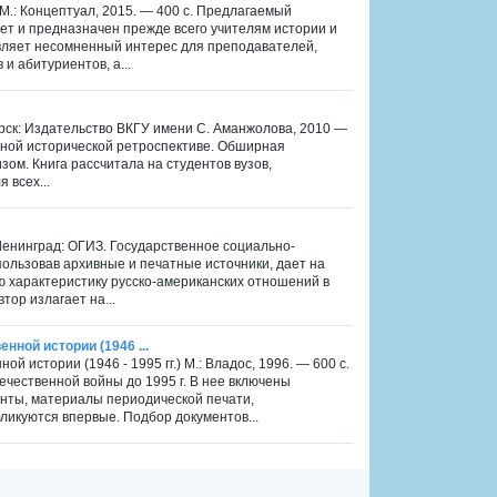
 М.: Концептуал, 2015. — 400 с. Предлагаемый
ет и предназначен прежде всего учителям истории и
вляет несомненный интерес для преподавателей,
и абитуриентов, а...
орск: Издательство ВКГУ имени С. Аманжолова, 2010 —
льной исторической ретроспективе. Обширная
ом. Книга рассчитала на студентов вузов,
 всех...
енинград: ОГИЗ. Государственное социально-
спользовав архивные и печатные источники, дает на
 характеристику русско-американских отношений в
тор излагает на...
енной истории (1946 ...
ой истории (1946 - 1995 гг.) М.: Владос, 1996. — 600 с.
чественной войны до 1995 г. В нее включены
нты, материалы периодической печати,
ликуются впервые. Подбор документов...