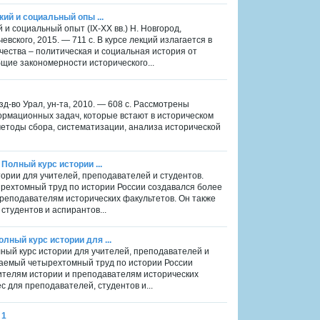
кий и социальный опы ...
й и социальный опыт (IX-XX вв.) Н. Новгород,
вского, 2015. — 711 с. В курсе лекций излагается в
ества – политическая и социальная история от
бщие закономерности исторического...
д-во Урал, ун-та, 2010. — 608 с. Рассмотрены
рмационных задач, которые встают в историческом
методы сбора, систематизации, анализа исторической
 Полный курс истории ...
тории для учителей, преподавателей и студентов.
тырехтомный труд по истории России создавался более
преподавателям исторических факультетов. Он также
тудентов и аспирантов...
лный курс истории для ...
лный курс истории для учителей, преподавателей и
лагаемый четырехтомный труд по истории России
чителям истории и преподавателям исторических
 для преподавателей, студентов и...
 1