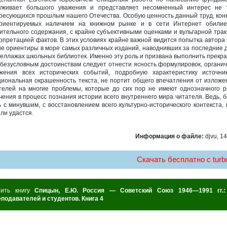
уживает большого уважения и представляет несомненный интерес не т
ресующихся прошлым нашего Отечества. Особую ценность данный труд, кон
риентируемых наличием на книжном рынке и в сети Интернет обилие
ительного содержания, с крайне субъективными оценками и вульгарной трак
рпретацией фактов. В этих условиях крайне важной видится попытка автора
ие ориентиры в море самых различных изданий, наводнивших за последние д
теллажах школьных библиотек. Именно эту роль и призвана выполнить прекр
 безусловным достоинствам следует отнести ясность формулировок, органич
жения всех исторических событий, подробную характеристику источни
иональная окрашенность текста, не портит общего впечатления от изложе
телей на многие проблемы, которые до сих пор не имеют однозначного р
чения в процесс познания истории всего внутреннего мира читателя. Ведь, 
ь с минувшим, с восстановлением всего культурно-исторического контекста,
 ли удастся.
Информация о файле:
djvu, 14
Скачать бесплатно c turbo
пить книгу
Спицын, Е.Ю. Россия — Советский Союз 1946—1991 гг.:
еподавателей и студентов. Книга 4