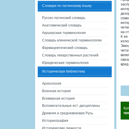
засл
Словари по латинскому языку
инте
дезо
Русско-латинский словарь
сомн
инте
Анатомический словарь
четк
на с
Акушерская терминология
К ее
Словарь клинической терминологии
изло
Эмоц
Фармацевтический словарь
чита
вклю
Словарь лекарственных растений
связ
Юридическая терминология
вряд
Историческая библиотека
Археология
Военная история
Всемирная история
Вспомогательные ист. дисциплины
Ку
пр
Древняя и средневековая Русь
Историография
Исторические личности