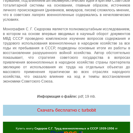
Германии, под влиянием антикоммунистических идей и критики Советской
тоталитарной системы на основании, главным образом, источников
личного происхождения (дневников, мемуаров, писем) сложилось мнение,
что в советских лагерях военнопленные содержались в нечеловеческих
условиях.
Монография С. Г. Сидорова является полномасштабным исследованием,
в котором на основе впервые вводимых в научный оборот документов
МВД СССР проведено комплексное изучение вопросов содержания и
трудового использования военнопленных в народном хозяйстве за все
годы их пребывания в СССР, подведены основные итоги их работы в
восстановлении разрушенного войной хозяйства. Автор обстоятельно
показывает, что стратегия советского государства в вопросах
привлечения военнопленных в народное хозяйство страны претерпела
эволюцию от использования их труда на отдельных объектах до
массового применения практически во всех отраслях народного
хозяйства, что оказало влияние на ход и темпы восстановления
экономики Советского Союза.
Информация о файле:
pdf, 19 mb.
Скачать бесплатно c turbobit
Купить книгу
Сидоров С.Г. Труд военнопленных в СССР 1939-1956 гг