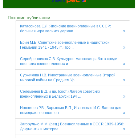
Похожие публикации
Катасонова Е.Л. Японские военнопленные в СССР:
большая игра великих держав
Ерин М.Е. Советские военнопленные в нацистской
Германии 1941 - 1945 гг. Про ...
Серебренников С.В. Культурно-массовая работа среди
японских военнопленных и ...
Суржикова Н.В. Иностранные военнопленные Второй
мировой войны на Среднем Ур ...
Селеменев В.Д. и др. (сост.) Лагеря советских
военнопленных в Беларуси: 194 ...
Новожеев Р.В., Барынкин В.П., Иванчогло И.С. Лагеря для
немецких военноплен ...
Загорулько М.М. (ред.) Военнопленные в СССР. 1939-1956:
Документы и материа ...