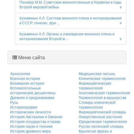
Паникар М.М. Советские военнопленные в Норвегии в годы
Второй мировой войны
Кузьминых А.Л. Система военного плена и интернирования
в СССР: генезис, фун ...
Кузьминых А.Л. Органы и учреждения военного плена и
интернирования Второй м ...
Меню сайта
Археология
Медицинская латынь
Военная история
Клиническая терминология
Всемирная история
Фармацевтическая
Вспомогательные
терминология
исторические дисциплины
Анатомическая терминология
Древняя и средневековая
Терминология в акушерстве
Русь
Словарь клинической
Историография
терминологии
Исторические личности
Фармацевтический словарь
История Австралии и Океании
Лекарственные растения
История государства и права
Юридическая терминология
История науки и техники
Русско-латинский словарь
История древнего мира
Крылатые фразы и