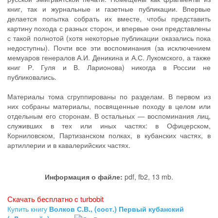
книг, так и журнальные и газетные публикации. Впервые
делается попытка собрать их вместе, чтобы представить
картину похода с разных сторон, и впервые они представлены
с такой полнотой (хотя некоторые публикации оказались пока
недоступны). Почти все эти воспоминания (за исключением
мемуаров генералов А.И. Деникина и А.С. Лукомского, а также
книг Р. Гуля и В. Ларионова) никогда в России не
публиковались.
Материалы тома сгруппированы по разделам. В первом из
них собраны материалы, посвященные походу в целом или
отдельным его сторонам. В остальных — воспоминания лиц,
служивших в тех или иных частях: в Офицерском,
Корниловском, Партизанском полках, в кубанских частях, в
артиллерии и в кавалерийских частях.
Информация о файле:
pdf, fb2, 13 mb.
Скачать бесплатно c turbobit
Купить книгу
Волков С.В., (сост.) Первый кубанский