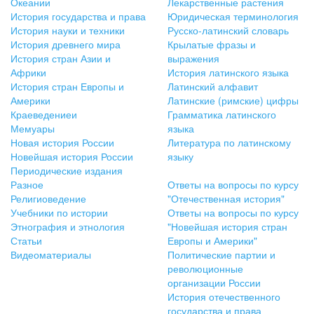
Океании
Лекарственные растения
История государства и права
Юридическая терминология
История науки и техники
Русско-латинский словарь
История древнего мира
Крылатые фразы и
История стран Азии и
выражения
Африки
История латинского языка
История стран Европы и
Латинский алфавит
Америки
Латинские (римские) цифры
Краеведениеи
Грамматика латинского
Мемуары
языка
Новая история России
Литература по латинскому
Новейшая история России
языку
Периодические издания
Разное
Ответы на вопросы по курсу
Религиоведение
"Отечественная история"
Учебники по истории
Ответы на вопросы по курсу
Этнография и этнология
"Новейшая история стран
Статьи
Европы и Америки"
Видеоматериалы
Политические партии и
революционные
организации России
История отечественного
государства и права