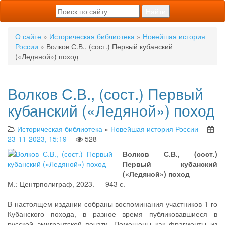
О сайте
»
Историческая библиотека
»
Новейшая история
России
» Волков С.В., (сост.) Первый кубанский
(«Ледяной») поход
Волков С.В., (сост.) Первый
кубанский («Ледяной») поход
Историческая библиотека
»
Новейшая история России
23-11-2023, 15:19
528
Волков С.В., (сост.)
Первый кубанский
(«Ледяной») поход
М.: Центрполиграф, 2023. — 943 с.
В настоящем издании собраны воспоминания участников 1-го
Кубанского похода, в разное время публиковавшиеся в
русской эмигрантской печати. Помещены как фрагменты из