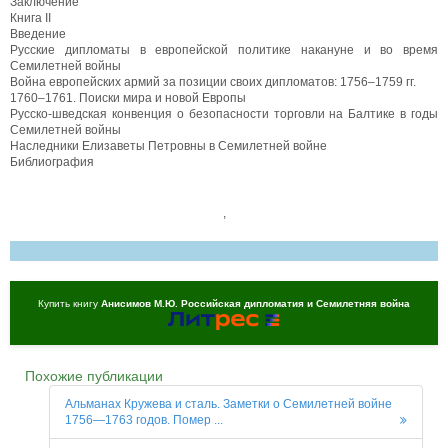
Заключение
Книга II
Введение
Русские дипломаты в европейской политике накануне и во время
Семилетней войны
Война европейских армий за позиции своих дипломатов: 1756–1759 гг.
1760–1761. Поиски мира и новой Европы
Русско-шведская конвенция о безопасности торговли на Балтике в годы
Семилетней войны
Наследники Елизаветы Петровны в Семилетней войне
Библиография
,
Купить книгу
Анисимов М.Ю. Российская дипломатия и Семилетняя война
Похожие публикации
Альманах Кружева и сталь. Заметки о Семилетней войне
1756—1763 годов. Помер ...