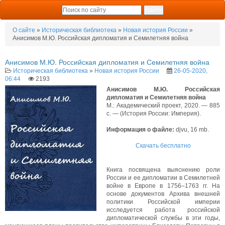
О сайте
»
Историческая библиотека
»
Новая история России
»
Анисимов М.Ю. Российская дипломатия и Семилетняя война
Анисимов М.Ю. Российская дипломатия и Семилетняя война
Историческая библиотека
»
Новая история России
26-05-2020,
06:44
2193
Анисимов М.Ю. Российская
дипломатия и Семилетняя война
М.: Академический проект, 2020. — 885
с. — (История России: Империя).
Информация о файле:
djvu, 16 mb.
Скачать бесплатно
Книга посвящена выяснению роли
России и ее дипломатии в Семилетней
войне в Европе в 1756–1763 гг. На
основе документов Архива внешней
политики Российской империи
исследуется работа российской
дипломатической службы в эти годы,