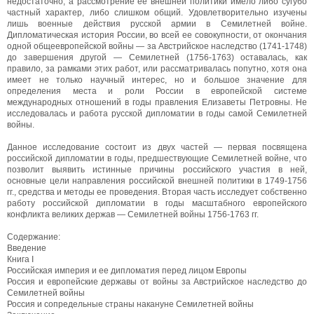
недостаточно, а рассмотрение ее внешней политики имело либо сугубо
частный характер, либо слишком общий. Удовлетворительно изучены
лишь военные действия русской армии в Семилетней войне.
Дипломатическая история России, во всей ее совокупности, от окончания
одной общеевропейской войны — за Австрийское наследство (1741-1748)
до завершения другой — Семилетней (1756-1763) оставалась, как
правило, за рамками этих работ, или рассматривалась попутно, хотя она
имеет не только научный интерес, но и большое значение для
определения места и роли России в европейской системе
международных отношений в годы правления Елизаветы Петровны. Не
исследовалась и работа русской дипломатии в годы самой Семилетней
войны.
Данное исследование состоит из двух частей — первая посвящена
российской дипломатии в годы, предшествующие Семилетней войне, что
позволит выявить истинные причины российского участия в ней,
основные цели направления российской внешней политики в 1749-1756
гг., средства и методы ее проведения. Вторая часть исследует собственно
работу российской дипломатии в годы масштабного европейского
конфликта великих держав — Семилетней войны 1756-1763 гг.
Содержание:
Введение
Книга I
Российская империя и ее дипломатия перед лицом Европы
Россия и европейские державы от войны за Австрийское наследство до
Семилетней войны
Россия и сопредельные страны накануне Семилетней войны