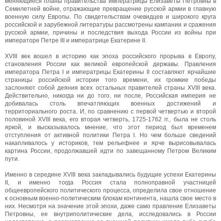
меняющиеся планы правительства императрицы Елизаветы Петровны в
Семилетней войне, отражающие превращение русской армии в главную
военную силу Европы. По свидетельствам очевидцев и широкого круга
российской и зарубежной литературы рассмотрены кампании и сражения
русской армии, причины и последствия выхода России из войны при
императоре Петре III и императрице Екатерине II.
XVIII век вошел в историю как эпоха российского прорыва в Европу,
становления России как великой европейской державы. Правления
императора Петра I и императрицы Екатерины II составляют ярчайшие
страницы российской истории того времени, их громкие победы
заслоняют собой деяния всех остальных правителей страны XVIII века.
Действительно, никогда ни до того, ни после, Российская империя не
добивалась столь впечатляющих военных достижений и
территориального роста. И, по сравнению с первой четвертью и второй
половиной XVIII века, его вторая четверть, 1725-1762 гг., была не столь
яркой, и высказывалось мнение, что этот период был временем
отступления от активной политики Петра I. Но чем больше сведений
накапливалось у историков, тем рельефнее и ярче вырисовывалась
картина России, продолжавшей идти по завещанному Петром Великим
пути.
Именно в середине XVIII века закладывались будущие успехи Екатерины
II, и именно тогда Россия стала полноправной участницей
общеевропейского политического процесса, определила свое отношение
к основным военно-политическим блокам континента, нашла свое место в
них. Несмотря на значение этой эпохи, даже само правление Елизаветы
Петровны, ее внутриполитические дела, исследовались в России