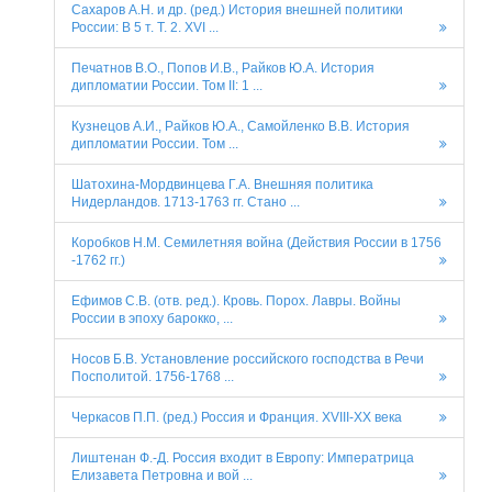
Сахаров А.Н. и др. (ред.) История внешней политики
России: В 5 т. Т. 2. XVI ...
Печатнов В.О., Попов И.В., Райков Ю.А. История
дипломатии России. Том II: 1 ...
Кузнецов А.И., Райков Ю.А., Самойленко В.В. История
дипломатии России. Том ...
Шатохина-Мордвинцева Г.А. Внешняя политика
Нидерландов. 1713-1763 гг. Стано ...
Коробков Н.М. Семилетняя война (Действия России в 1756
-1762 гг.)
Ефимов С.В. (отв. ред.). Кровь. Порох. Лавры. Войны
России в эпоху барокко, ...
Носов Б.В. Установление российского господства в Речи
Посполитой. 1756-1768 ...
Черкасов П.П. (ред.) Россия и Франция. XVIII-XX века
Лиштенан Ф.-Д. Россия входит в Европу: Императрица
Елизавета Петровна и вой ...