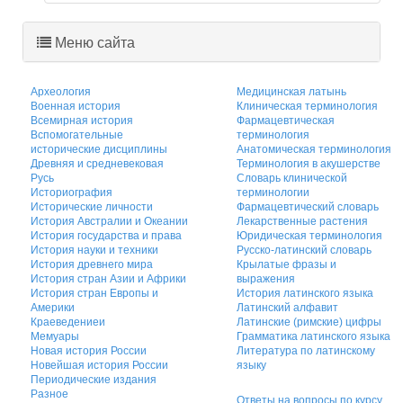
Меню сайта
Археология
Медицинская латынь
Военная история
Клиническая терминология
Всемирная история
Фармацевтическая
Вспомогательные
терминология
исторические дисциплины
Анатомическая терминология
Древняя и средневековая
Терминология в акушерстве
Русь
Словарь клинической
Историография
терминологии
Исторические личности
Фармацевтический словарь
История Австралии и Океании
Лекарственные растения
История государства и права
Юридическая терминология
История науки и техники
Русско-латинский словарь
История древнего мира
Крылатые фразы и
История стран Азии и Африки
выражения
История стран Европы и
История латинского языка
Америки
Латинский алфавит
Краеведениеи
Латинские (римские) цифры
Мемуары
Грамматика латинского языка
Новая история России
Литература по латинскому
Новейшая история России
языку
Периодические издания
Разное
Ответы на вопросы по курсу