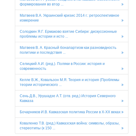
формирования во втор ...
Матвеев В.А. Украинский кризис 2014 г.: ретроспективное
измерение
Солодкин Я.Г. Ермаково взятие Сибири: дискуссионные
проблемы истории и исто ...
Матвеев В. А. Красный бонапартизм как разновидность
политики и последствия ...
Селицкий А.И. (ред.). Поляки в России: история и
современность
Келле В.Ж., Ковальзон М.Я. Теория и история (Проблемы
теории исторического ...
Сень Д.В., Урушадзе А.Т. (отв. ред.) История Северного
Кавказа
Бочарников И.В. Кавказская политика России в X-XX веках
Коваленко Т.В. (ред.) Кавказская война: символы, образы,
стереотипы (к 150 ...