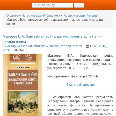
О сайте
»
Историческая библиотека
»
Новая история России
»
Матвеев В.А. Кавказская война дискуссионные аспекты и реалии
эпохи
Матвеев В.А. Кавказская война дискуссионные аспекты и
реалии эпохи
Историческая библиотека
»
Новая история России
13-01-2018,
20:31
1646
Матвеев В.А. Кавказская война
дискуссионные аспекты и реалии эпохи
Ростов-на-Дону: Южный федеральный
университет, 2017. — 167 с.
Информация о файле:
pdf, 26 mb.
Скачать бесплатно
В монографии обобщаются результаты
исследований автора, издававшиеся ранее
в различных форматах. На протяжении
ряда лет они дополнялись источниками, в
научный оборот ранее не вводившимися.