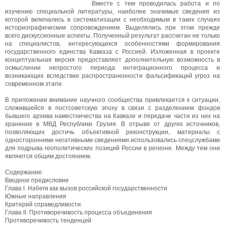
Вместе с тем проводилась работа и по
изучению специальной литературы, наиболее значимые сведения из
которой включались в систематизации с необходимым в таких случаях
историографическим сопровождением. Выделялись при этом прежде
всего дискуссионные аспекты. Полученный результат рассчитан не только
на специалистов, интересующихся особенностями формирования
государственного единства Кавказа с Россией. Изложенная в проекте
концептуальная версия предоставляет дополнительную возможность в
осмыслении непростого периода интеграционного процесса и
возникающих вследствие распространенности фальсификаций угроз на
современном этапе.
В приложении внимание научного сообщества привлекается к ситуации,
сложившейся в постсоветскую эпоху в связи с разделением фондов
бывшего архива наместничества на Кавказе и передаче части из них на
хранение в МВД Республики Грузия. В отрыве от других источников,
позволяющих достичь объективной реконструкции, материалы с
односторонними негативными сведениями использовались спецслужбами
для подрыва геополитических позиций России в регионе. Между тем они
являются общим достоянием.
Содержание:
Вводное предисловие
Глава I. Набеги как вызов российской государственности
Южные направления
Критерий справедливости
Глава II. Противоречивость процесса объединения
Противоречивость тенденций