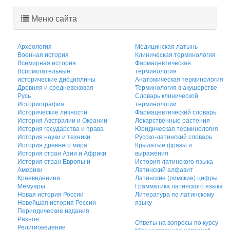
Меню сайта
Археология
Медицинская латынь
Военная история
Клиническая терминология
Всемирная история
Фармацевтическая
Вспомогательные
терминология
исторические дисциплины
Анатомическая терминология
Древняя и средневековая
Терминология в акушерстве
Русь
Словарь клинической
Историография
терминологии
Исторические личности
Фармацевтический словарь
История Австралии и Океании
Лекарственные растения
История государства и права
Юридическая терминология
История науки и техники
Русско-латинский словарь
История древнего мира
Крылатые фразы и
История стран Азии и Африки
выражения
История стран Европы и
История латинского языка
Америки
Латинский алфавит
Краеведениеи
Латинские (римские) цифры
Мемуары
Грамматика латинского языка
Новая история России
Литература по латинскому
Новейшая история России
языку
Периодические издания
Разное
Ответы на вопросы по курсу
Религиоведение