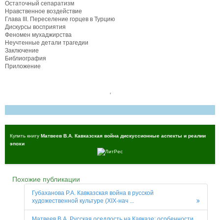
Остаточный сепаратизм
Нравственное воздействие
Глава III. Переселение горцев в Турцию
Дискурсы восприятия
Феномен мухаджирства
Неучтенные детали трагедии
Заключение
Библиография
Приложение
,
Купить книгу
Матвеев В.А. Кавказская война дискуссионные аспекты и реалии
эпохи
Похожие публикации
Губаханова Р.А. Кавказская война в русской
художественной культуре (XIX-нач ...
Матвеев В.А. Русская оседлость на Кавказе: особенности