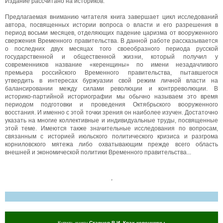
Издание рассчитано на историков.
Предлагаемая вниманию читателя книга завершает цикл исследований
автора, посвященных истории вопроса о власти и его разрешения в
период восьми месяцев, отделяющих падение царизма от вооруженного
свержения Временного правительства. В данной работе рассказывается
о последних двух месяцах того своеобразного периода русской
государственной и общественной жизни, который получил у
современников название «керенщины» по имени незадачливого
премьера российского Временного правительства, пытавшегося
утвердить в интересах буржуазии свой режим личной власти на
балансировании между силами революции и контрреволюции. В
историко-партийной историографии мы обычно называем это время
периодом подготовки и проведения Октябрьского вооруженного
восстания. И именно с этой точки зрения он наиболее изучен. Достаточно
указать на многие коллективные и индивидуальные труды, посвященные
этой теме. Имеются также значительные исследования по вопросам,
связанным с историей июльского политического кризиса и разгрома
корниловского мятежа либо охватывающим прежде всего область
внешней и экономической политики Временного правительства...
,
Купить книгу
Старцев В.И. Крах керенщины