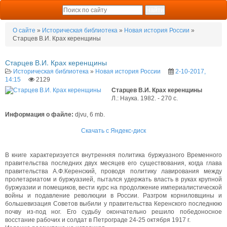
О сайте
»
Историческая библиотека
»
Новая история России
»
Старцев В.И. Крах керенщины
Старцев В.И. Крах керенщины
Историческая библиотека
»
Новая история России
2-10-2017,
14:15
2129
Старцев В.И. Крах керенщины
Л.: Наука. 1982. - 270 с.
Информация о файле:
djvu, 6 mb.
Скачать с Яндекс-диск
В книге характеризуется внутренняя политика буржуазного Временного
правительства последних двух месяцев его существования, когда глава
правительства А.Ф.Керенский, проводя политику лавирования между
пролетариатом и буржуазией, пытался удержать власть в руках крупной
буржуазии и помещиков, вести курс на продолжение империалистической
войны и подавление революции в России. Разгром корниловщины и
большевизация Советов выбили у правительства Керенского последнюю
почву из-под ног. Его судьбу окончательно решило победоносное
восстание рабочих и солдат в Петрограде 24-25 октября 1917 г.