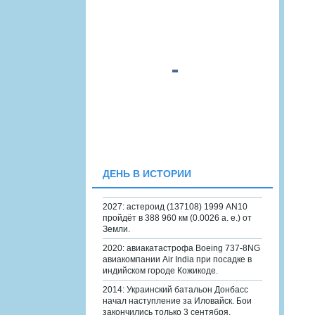
ДЕНЬ В ИСТОРИИ
2027: астероид (137108) 1999 AN10
пройдёт в 388 960 км (0.0026 а. е.) от
Земли.
2020: авиакатастрофа Boeing 737-8NG
авиакомпании Air India при посадке в
индийском городе Кожикоде.
2014: Украинский батальон Донбасс
начал наступление за Иловайск. Бои
закончились только 3 сентября.