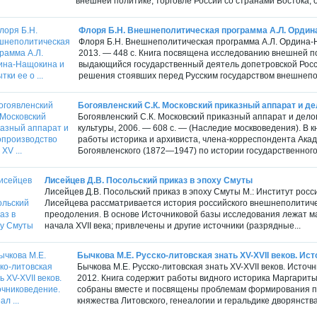
внешней политике, торговле России со странами Востока, 
Флоря Б.Н. Внешнеполитическая программа А.Л. Ордина-
Флоря Б.Н. Внешнеполитическая программа А.Л. Ордина-Н
2013. — 448 с. Книга посвящена исследованию внешней пол
выдающийся государственный деятель допетровской Росс
решения стоявших перед Русским государством внешнепол
Богоявленский С.К. Московский приказный аппарат и дело
Богоявленский С.К. Московский приказный аппарат и делоп
культуры, 2006. — 608 с. — (Наследие москвоведения). В
работы историка и архивиста, члена-корреспондента Ака
Богоявленского (1872—1947) по истории государственного
Лисейцев Д.В. Посольский приказ в эпоху Смуты
Лисейцев Д.В. Посольский приказ в эпоху Смуты М.: Институт росси
Лисейцева рассматривается история российского внешнеполитическ
преодоления. В основе Источниковой базы исследования лежат м
начала XVII века; привлечены и другие источники (разрядные...
Бычкова М.Е. Русско-литовская знать XV-XVII веков. Ист
Бычкова М.Е. Русско-литовская знать XV-XVII веков. Источ
2012. Книга содержит работы видного историка Маргариты
собраны вместе и посвящены проблемам формирования пра
княжества Литовского, генеалогии и геральдике дворянства 