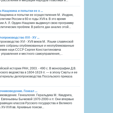
о расселении и миграции народов Поволжья и...
Нащокина и попытки ее о ...
ащокина и попытки ее осуществления М.: Индрик,
итики России в 60-е годы XVII в. В это время
ии А. Л. Ордин-Нащокин выдвинул свою программу
итических проблем. В работе дан анализ этой...
производство XVI - XV ...
роизводство XVI - XVII веков М.: Языки славянской
 книге собраны опубликованные и неопубликованные
демии наук СССР Сергея Константиновича
 управления и местного самоуправления,...
йской истории РАН, 2003. - 490 с. В монографии Д.В.
ого ведомства в 1604-1619 гг. — в эпоху Смуты и ее
атериалы делопроизводства Посольского приказа
очниковедение. Генеал ...
никоведение. Генеалогия. Геральдика М.: Квадрига,
 Евгеньевны Бычковой 1970-2000-х гг. Они впервые
вящих классов Русского государства и Великого
XV-XVII вв. Архивные поиски...