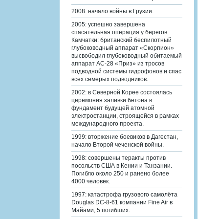
2008: начало войны в Грузии.
2005: успешно завершена
спасательная операция у берегов
Камчатки: британский беспилотный
глубоководный аппарат «Скорпион»
высвободил глубоководный обитаемый
аппарат АС-28 «Приз» из тросов
подводной системы гидрофонов и спас
всех семерых подводников.
2002: в Северной Корее состоялась
церемония заливки бетона в
фундамент будущей атомной
электростанции, строящейся в рамках
международного проекта.
1999: вторжение боевиков в Дагестан,
начало Второй чеченской войны.
1998: совершены теракты против
посольств США в Кении и Танзании.
Погибло около 250 и ранено более
4000 человек.
1997: катастрофа грузового самолёта
Douglas DC-8-61 компании Fine Air в
Майами, 5 погибших.