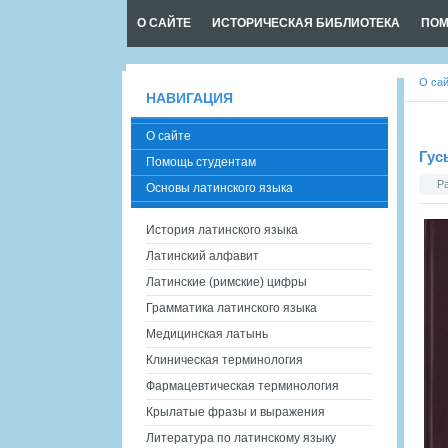
О САЙТЕ
ИСТОРИЧЕСКАЯ БИБЛИОТЕКА
ПОМ
О са
НАВИГАЦИЯ
О сайте
Гус
Помощь студентам
Р
Основы латинского языка
История латинского языка
Латинский алфавит
Латинские (римские) цифры
Грамматика латинского языка
Медицинская латынь
Клиническая терминология
Фармацевтическая терминология
Крылатые фразы и выражения
Литература по латинскому языку