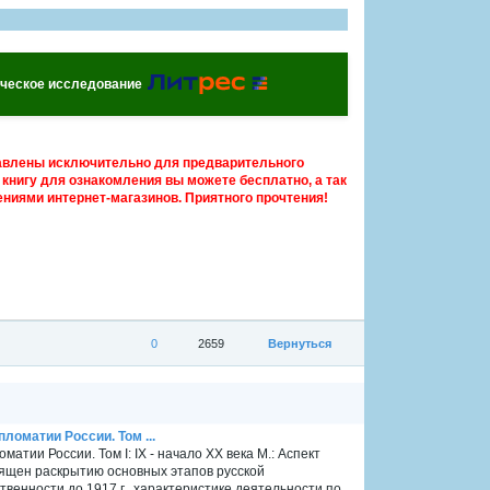
едческое исследование
авлены исключительно для предварительного
книгу для ознакомления вы можете бесплатно, а так
ниями интернет-магазинов. Приятного прочтения!
0
2659
Вернуться
ломатии России. Том ...
атии России. Том I: IX - начало XX века М.: Аспект
священ раскрытию основных этапов русской
венности до 1917 г., характеристике деятельности по