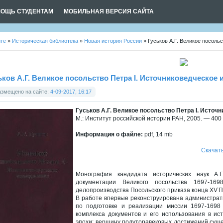
ОЩЬ СТУДЕНТАМ
МОБИЛЬНАЯ ВЕРСИЯ САЙТА
йте
»
Историческая библиотека
»
Новая история России
» Гуськов А.Г. Великое посоль
ьков А.Г. Великое посольство Петра I. Источниковедческое
азмещено на сайте:
4-09-2017, 16:17
Гуськов А.Г. Великое посольство Петра I. Исто
М.: Институт российской истории РАН, 2005. — 400 
Информация о файле:
pdf, 14 mb
Скачат
Монография кандидата исторических наук А.Г
документации Великого посольства 1697-16
делопроизводства Посольского приказа конца ХѴП 
В работе впервые реконструирована администрат
по подготовке и реализации миссии 1697-1698 
комплекса документов и его использования в ис
эпохи: вершину полуторавековых достижений сущ