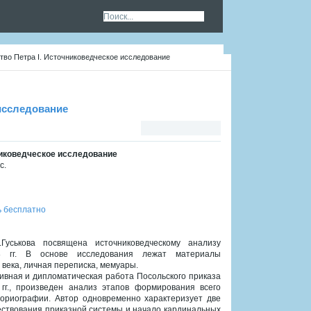
ство Петра I. Источниковедческое исследование
 исследование
чниковедческое исследование
с.
ь бесплатно
.Гуськова посвящена источниковедческому анализу
98 гг. В основе исследования лежат материалы
века, личная переписка, мемуары.
ивная и дипломатическая работа Посольского приказа
гг., произведен анализ этапов формирования всего
ториографии. Автор одновременно характеризует две
ествования приказной системы и начало кардинальных