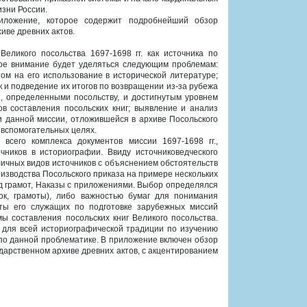
изни России.
иложение, которое содержит подробнейший обзор
иве древних актов.
ликого посольства 1697-1698 гг. как источника по
обое внимание будет уделяться следующим проблемам:
том на его использование в исторической литературе;
 и подведение их итогов по возвращении из-за рубежа
, определенными посольству, и достигнутым уровнем
в составления посольских книг; выявление и анализ
 данной миссии, отложившейся в архиве Посольского
 вспомогательных целях.
сего комплекса документов миссии 1697-1698 гг.,
ников в историографии. Ввиду источниковедческого
ичных видов источников с объяснением обстоятельств
изводства Посольского приказа на примере нескольких
яд грамот, Наказы с приложениями. Выбор определялся
к, грамоты), либо важностью бумаг для понимания
ты его служащих по подготовке зарубежных миссий
ы составления посольских книг Великого посольства.
 для всей историографической традиции по изучению
по данной проблематике. В приложение включен обзор
дарственном архиве древних актов, с акцентированием