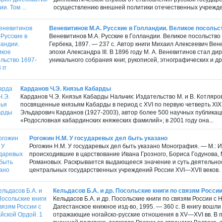
осуществлению внешней политики отечественных учрежден
Веневитинов М.А. Русские в Голландии. Великое посольст
Веневитинов М.А. Русские в Голландии. Великое посольство 
Гербека, 1897. — 237 с. Автор книги Михаил Алексеевич Ве
эпохи Александра III. В 1896 году М. А. Веневитинов стал д
уникального собрания книг, рукописей, этнографических и дру
Карданов Ч.Э. Князья Кабарды
Карданов Ч.Э. Князья Кабарды Нальчик: Издательство М. и В. Котляров
посвященные князьям Кабарды в период с XVI по первую четверть XIX
Эльдарович Карданов (1927-2003), автор более 500 научных публикаци
«Родословная кабардинских княжеских фамилий»; в 2001 году она...
Рогожин Н.М. У государевых дел быть указано
Рогожин Н.М. У государевых дел быть указано Монография. — М.: И
происходившие в царствование Ивана Грозного, Бориса Годунова,
Романовых. Раскрывается выдающееся значение и суть деятельно
центральных государственных учреждений России XVI—XVII веков. Б
Кельдасов Б.А. и др. Посольские книги по связям России 
Кельдасов Б.А. и др. Посольские книги по связям России с 
Дагестанское книжное изд-во, 1995. — 360 с. В книгу вошли
отражающие ногайско-русские отношения в XV—XVI вв. В п