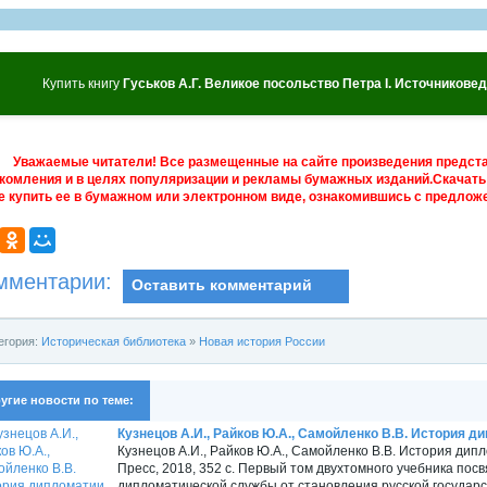
Купить книгу
Гуськов А.Г. Великое посольство Петра I. Источников
Уважаемые читатели! Все размещенные на сайте произведения предст
комления и в целях популяризации и рекламы бумажных изданий.Скачать 
е купить ее в бумажном или электронном виде, ознакомившись с предложе
мментарии:
Оставить комментарий
егория:
Историческая библиотека
»
Новая история России
угие новости по теме:
Кузнецов А.И., Райков Ю.А., Самойленко В.В. История дип
Кузнецов А.И., Райков Ю.А., Самойленко В.В. История диплом
Пресс, 2018, 352 с. Первый том двухтомного учебника по
дипломатической службы от становления русской государст