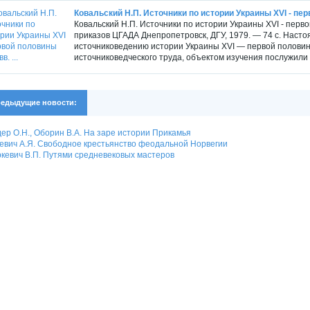
Ковальский Н.П. Источники по истории Украины XVI - перво
Ковальский Н.П. Источники по истории Украины XVI - перво
приказов ЦГАДА Днепропетровск, ДГУ, 1979. — 74 с. Насто
источниковедению истории Украины XVI — первой половины 
источниковедческого труда, объектом изучения послужили 
едыдущие новости:
ер О.Н., Оборин В.А. На заре истории Прикамья
евич А.Я. Свободное крестьянство феодальной Норвегии
кевич В.П. Путями средневековых мастеров