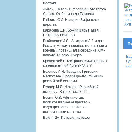
Востока
Люкс Л. История России и Советского
Союза. От Ленина до Ельцина
Габелко О.Л. История Вифинского
царства
Карасева Е.И. Божий царь Павел I
Петрович Романов
Рыбаченок И.С., Захарова Л.Г. и др.
Пр
Россия: Международное положение и
военный потенциал в середине XIX -
начале XX века. Очерки
Бад
Кричевский Б. Митрополичья власть в
Гур
средневековой Руси (XIV век)
Дар
Боханов А.Н. Правда о Григории
Распутине. Против фальсификации
российской истории
Геллер М.Я. История Российской
империи. В трех томах. Т.1
Босин Ю.В. Афганистан:
полиэтническое общество и
государственная власть в
историческом контексте
Вайян Дж. История ацтеков