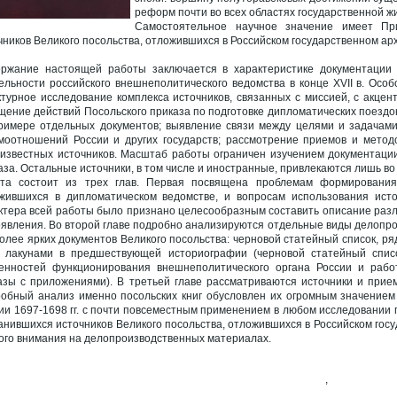
реформ почти во всех областях государственной ж
Самостоятельное научное значение имеет Пр
чников Великого посольства, отложившихся в Российском государственном арх
ржание настоящей работы заключается в характеристике документации Ве
ельности российского внешнеполитического ведомства в конце XVII в. Ос
ктурное исследование комплекса источников, связанных с миссией, с акцен
щение действий Посольского приказа по подготовке дипломатических поездок
римере отдельных документов; выявление связи между целями и задачами
моотношений России и других государств; рассмотрение приемов и методо
известных источников. Масштаб работы ограничен изучением документации
аза. Остальные источники, в том числе и иностранные, привлекаются лишь во
та состоит из трех глав. Первая посвящена проблемам формирования в
жившихся в дипломатическом ведомстве, и вопросам использования источ
ктера всей работы было признано целесообразным составить описание разл
оявления. Во второй главе подробно анализируются отдельные виды делопро
олее ярких документов Великого посольства: черновой статейный список, р
 лакунами в предшествующей историографии (черновой статейный списо
енностей функционирования внешнеполитического органа России и рабо
азы с приложениями). В третьей главе рассматриваются источники и прием
обный анализ именно посольских книг обусловлен их огромным значением
ии 1697-1698 гг. с почти повсеместным применением в любом исследовании 
анившихся источников Великого посольства, отложившихся в Российском госу
ого внимания на делопроизводственных материалах.
,