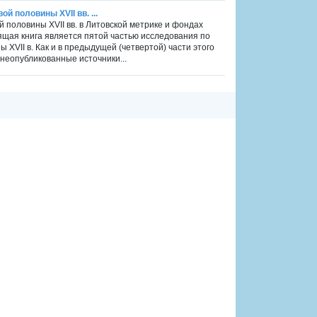
й половины XVII вв. ...
й половины XVII вв. в Литовской метрике и фондах
ящая книга является пятой частью исследования по
XVII в. Как и в предыдущей (четвертой) части этого
неопубликованные источники...