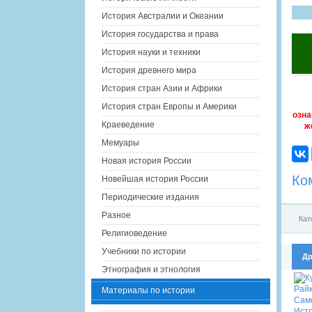
История Австралии и Океании
История государства и права
История науки и техники
История древнего мира
История стран Азии и Африки
История стран Европы и Америки
озна
Краеведение
ж
Мемуары
Новая история России
Ко
Новейшая история России
Периодические издания
Разное
Кат
Религиоведение
Учебники по истории
Др
Этнография и этнология
Материалы по истории