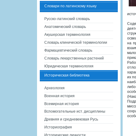
Словари по латинскому языку
исто
Русско-латинский словарь
Соде
Анатомический словарь
деят
стру
Акушерская терминология
осве
Словарь клинической терминологии
на п
взаи
Фармацевтический словарь
мало
прик
Словарь лекарственных растений
Рабо
Юридическая терминология
отло
хара
Историческая библиотека
их п
наиб
либо
Археология
особ
Военная история
(Нак
Подр
Всемирная история
мисс
сохр
Вспомогательные ист. дисциплины
особ
Древняя и средневековая Русь
Историография
Исторические личности