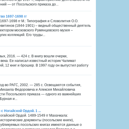
ий — от Посольского приказа до...
во 1697-1698 гг
1697-1698 гг М.: Типография и Словолитня О.О.
невитинов (1844-1901) – видный общественный деятель
иректором московского Румянцевского музея –
гих коллекций. Его труды...
ых, 2016. — 424 с. В книгу вошли очерки,
 века. Ее написал известный историк Чалимат
й, 12 книг и брошюр. В 1997 году он выпустил работу
зд-во РАГС, 2002. — 285 с. Освещаются события,
 Михаила Федоровича и Алексея Михайловича
сти Посольского приказа — одного из важнейших
урная и...
с Ногайской Ордой. 1 ...
Ногайской Ордой. 1489-1549 гг Махачкала:
 исторические документы (посольские книги),
убликуемых посольских книгах имеются данные о