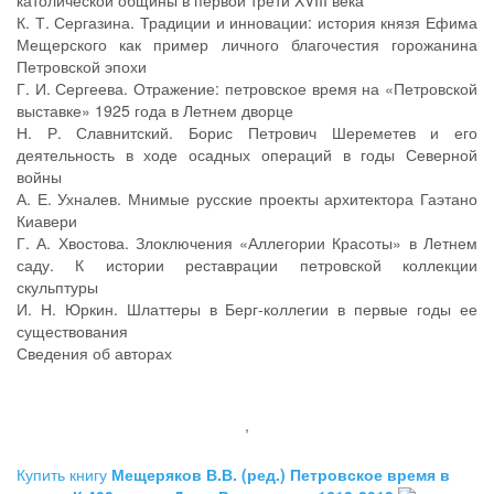
католической общины в первой трети XVIII века
К. Т. Сергазина. Традиции и инновации: история князя Ефима
Мещерского как пример личного благочестия горожанина
Петровской эпохи
Г. И. Сергеева. Отражение: петровское время на «Петровской
выставке» 1925 года в Летнем дворце
Н. Р. Славнитский. Борис Петрович Шереметев и его
деятельность в ходе осадных операций в годы Северной
войны
А. Е. Ухналев. Мнимые русские проекты архитектора Гаэтано
Киавери
Г. А. Хвостова. Злоключения «Аллегории Красоты» в Летнем
саду. К истории реставрации петровской коллекции
скульптуры
И. Н. Юркин. Шлаттеры в Берг-коллегии в первые годы ее
существования
Сведения об авторах
,
Купить книгу
Мещеряков В.В. (ред.) Петровское время в