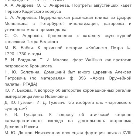
А. А. Андреев, О. С. Андреева. Портреты августейших кадет
Первого Кадетского корпуса
Е. А. Андреева. Нидерландская расписная плитка во Дворце
Меншикова в Петербурге: типологизация, датировка и
уточнение места производства
С. О. Андросов. Дополнения к каталогу скульптурной
коллекции Петра Великого
М. В. Бабич. К архивной истории «Кабинета Петра I»:
1720−1730-е годы
В. И. Богданов, Т. И. Малова. форт Wallfisch как прототип
петровского Кроншлота
Н. Ю. Болотина. Домашний быт юного царевича Алексея
Петровича (по материалам ф. 396 «Архив Оружейной
палаты» РГАДА)
Ю. И. Быкова. К вопросу об авторстве коронационных регалий
императрицы Анны Иоанновны
Д. Ю. Гузевич, И. Д. Гузевич. Кто изобретатель «нартовского
суппорта»?
Е. В. Гусарова. К вопросу об этической стороне
«альтернативного» взгляда на деятельность астронома
Делиля в России
М. Ю. Данков. Неизвестная олонецкая фортеция начала XVIII