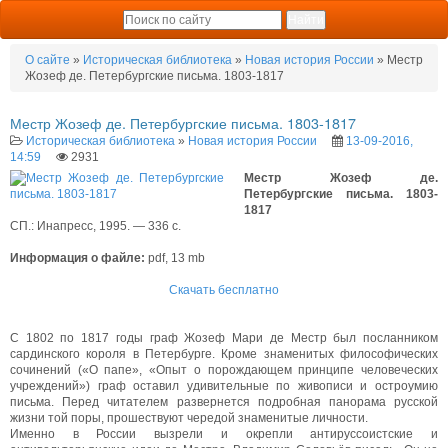
О сайте
»
Историческая библиотека
»
Новая история России
» Местр
Жозеф де. Петербургские письма. 1803-1817
Местр Жозеф де. Петербургские письма. 1803-1817
Историческая библиотека
»
Новая история России
13-09-2016,
14:59
2931
Местр Жозеф де.
Петербургские письма. 1803-
1817
СП.: Инапресс, 1995. — 336 с.
Информация о файле:
pdf, 13 mb
Скачать бесплатно
С 1802 по 1817 годы граф Жозеф Мари де Местр был посланником
сардинского короля в Петербурге. Кроме знаменитых философических
сочинений («О папе», «Опыт о порождающем принципе человеческих
учреждений») граф оставил удивительные по живописи и остроумию
письма. Перед читателем развернется подробная панорама русской
жизни той поры, прошествуют чередой знаменитые личности.
Именно в России вызрели и окрепли антируссоистские и