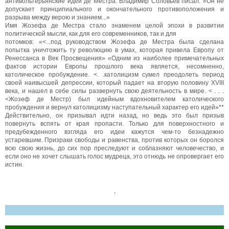
антивольтерьянские идеи де Местра. Владимир Соловьёв писал: «Он не
допускает принципиального и окончательного противоположения и
разрыва между верою и знанием...»
Имя Жозефа де Местра стало знаменем целой эпохи в развитии
политической мысли, как для его современников, так и для
потомков: «<...под руководством Жозефа де Местра была сделана
попытка уничтожить ту революцию в умах, которая привела Европу от
Ренессанса в Век Просвещения» «Одним из наиболее примечательных
фактов истории Европы прошлого века является, несомненно,
католическое пробуждение. <. .католицизм сумел преодолеть период
своей наивысшей депрессии, который падает на вторую половину XVIII
века, и нашел в себе силы развернуть свою деятельность в мире. < . . .
<Жозеф де Местр) был идейным вдохновителем католического
пробуждения и вернул католицизму наступательный характер его идей»**
Действительно, он призывал идти назад, но ведь это был призыв
повернуть вспять от края пропасти. Только для поверхностного и
предубежденного взгляда его идеи кажутся чем-то безнадежно
устаревшим. Призраки свободы и равенства, против которых он боролся
всю свою жизнь, до сих пор преследуют и соблазняют человечество, и
если оно не хочет слышать голос мудреца, это отнюдь не опровергает его
истин.
,