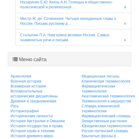
Назаренко Е.Ю. Князь А.Н. Голицын в общественно-
политической и религиозной ...
Местр Ж. де. Сочинения. Четыре неизданные главы о
России. Письма русскому д ...
Столыпин П.А. Нам нужна великая Россия. Самые
знаменитые речи и письма
Меню сайта
Археология
Медицинская латынь
Военная история
Клиническая терминология
Всемирная история
Фармацевтическая
Вспомогательные
терминология
исторические дисциплины
Анатомическая терминология
Древняя и средневековая
Терминология в акушерстве
Русь
Словарь клинической
Историография
терминологии
Исторические личности
Фармацевтический словарь
История Австралии и Океании
Лекарственные растения
История государства и права
Юридическая терминология
История науки и техники
Русско-латинский словарь
История древнего мира
Крылатые фразы и