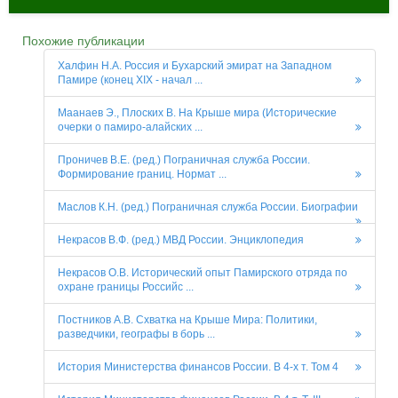
Похожие публикации
Халфин Н.А. Россия и Бухарский эмират на Западном
Памире (конец XIX - начал ...
Маанаев Э., Плоских В. На Крыше мира (Исторические
очерки о памиро-алайских ...
Проничев В.Е. (ред.) Пограничная служба России.
Формирование границ. Нормат ...
Маслов К.Н. (ред.) Пограничная служба России. Биографии
Некрасов В.Ф. (ред.) МВД России. Энциклопедия
Некрасов О.В. Исторический опыт Памирского отряда по
охране границы Российс ...
Постников А.В. Схватка на Крыше Мира: Политики,
разведчики, географы в борь ...
История Министерства финансов России. В 4-х т. Том 4