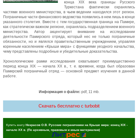
конца XIX века границы Русского
Туркестана фактически охранялись
частями военного министерства, в чьем ведении находился этот регион.
Пограничные части финансового ведомства появились в нем лишь в конце
указанного столетия. Вместе с тем государственная граница на Памире,
как стратегически важном регионе, охранялась подразделением военного
министерства. Автор акцентирует внимание на исследовании
деятельности Памирского отряда, который нес не только пограничные
обязанности, но и являлся правительственным учреждением, управляя
коренным населением «Крыши мира» с функциями уездного начальства,
чему представлены подробные и убедительные доказательства.
Хронологические рамки исследования охватывают преимущественно
период конца XIX — начала XX в., т. е. времени, когда был образован
Памирский пограничный отряд — основной предмет изучения в данной
работе.
Информация о файле:
pdf, 11 mb.
Скачать бесплатно c turbobit
Купить книгу
Некрасов О.В. Русские пограничники на Крыше мира: конец XIX -
начало XX в. (По архивным, правовым и иным материалам)