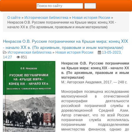
О сайте
»
Историческая библиотека
»
Новая история России
»
Некрасов О.В. Русские пограничники на Крыше мира: конец XIX -
начало XX в. (По архивным, правовым и иным материалам)
Некрасов О.В. Русские пограничники на Крыше мира: конец XIX
- начало XX в. (По архивным, правовым и иным материалам)
Историческая библиотека
»
Новая история России
13-05-2023,
14:27
851
Некрасов О.В. Русские пограничники
на Крыше мира: конец XIX - начало XX
в. (По архивным, правовым и иным
материалам)
М.: Авторская Академия, 2017. — 248 с.
Монография посвящена исследованию
малоизученной в отечественной
историографии деятельности
российской пограничной службы в
дореволюционной Средней Азии.
Автор отмечает, что по всей России
пограничная служба исполнялась
пограничными подразделениями
министерства финансов, однако до