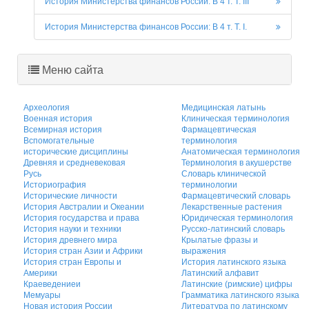
История Министерства финансов России. В 4 т. Т. III
История Министерства финансов России: В 4 т. Т. I.
Меню сайта
Археология
Медицинская латынь
Военная история
Клиническая терминология
Всемирная история
Фармацевтическая
Вспомогательные
терминология
исторические дисциплины
Анатомическая терминология
Древняя и средневековая
Терминология в акушерстве
Русь
Словарь клинической
Историография
терминологии
Исторические личности
Фармацевтический словарь
История Австралии и Океании
Лекарственные растения
История государства и права
Юридическая терминология
История науки и техники
Русско-латинский словарь
История древнего мира
Крылатые фразы и
История стран Азии и Африки
выражения
История стран Европы и
История латинского языка
Америки
Латинский алфавит
Краеведениеи
Латинские (римские) цифры
Мемуары
Грамматика латинского языка
Новая история России
Литература по латинскому