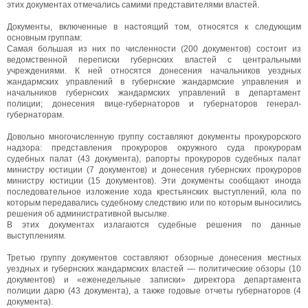
этих документах отмечались самими представителями властей.
Документы, включенные в настоящий том, относятся к следующим
основным группам:
Самая большая из них по численности (200 документов) состоит из
ведомственной переписки губернских властей с центральными
учреждениями. К ней относятся донесения начальников уездных
жандармских управлений в губернские жандармские управления и
начальников губернских жандармских управлений в департамент
полиции; донесения вице-губернаторов и губернаторов генерал-
губернаторам.
Довольно многочисленную группу составляют документы прокурорского
надзора: представления прокуроров окружного суда прокурорам
судебных палат (43 документа), рапорты прокуроров судебных палат
министру юстиции (7 документов) и донесения губернских прокуроров
министру юстиции (15 документов). Эти документы сообщают иногда
последовательное изложение хода крестьянских выступлений, юла по
которым передавались судебному следствию или по которым выносились
решения об административной высылке.
В этих документах излагаются судебные решения по данные
выступлениям.
Третью группу документов составляют обзорные донесения местных
уездных и губернских жандармских властей — политические обзоры (10
документов) и «еженедельные записки» директора департамента
полиции дарю (43 документа), а также годовые отчеты губернаторов (4
документа).