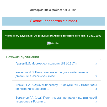
Информация о файле:
pdf, 31 mb.
Скачать бесплатно c turbobit
Купить книгу
Дружинин Н.М. (ред.) Крестьянское движение в России в 1881-1889
гг
Похожие публикации
Гурьев В.И. Московская полиция 1881-1917 гг
Ульянова Л.В. Политическая полиция и либеральное
движение в Российской импе ...
Ивакин Г.А. ‶Служить престолу…″. Документы и материалы
по истории черносоте ...
Бордюгов Г.А. (ред.) Политическая полиция и политический
терроризм в России ...