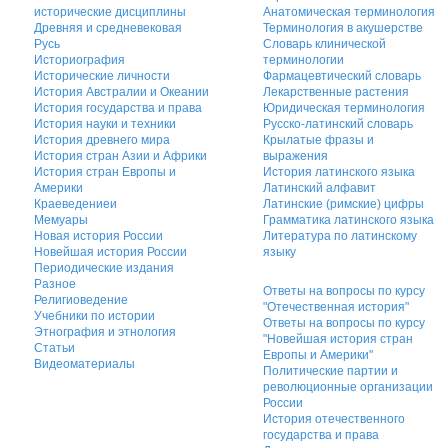
исторические дисциплины
Анатомическая терминология
Древняя и средневековая
Терминология в акушерстве
Русь
Словарь клинической
Историография
терминологии
Исторические личности
Фармацевтический словарь
История Австралии и Океании
Лекарственные растения
История государства и права
Юридическая терминология
История науки и техники
Русско-латинский словарь
История древнего мира
Крылатые фразы и
История стран Азии и Африки
выражения
История стран Европы и
История латинского языка
Америки
Латинский алфавит
Краеведениеи
Латинские (римские) цифры
Мемуары
Грамматика латинского языка
Новая история России
Литература по латинскому
Новейшая история России
языку
Периодические издания
Разное
Ответы на вопросы по курсу
Религиоведение
"Отечественная история"
Учебники по истории
Ответы на вопросы по курсу
Этнография и этнология
"Новейшая история стран
Статьи
Европы и Америки"
Видеоматериалы
Политические партии и
революционные организации
России
История отечественного
государства и права