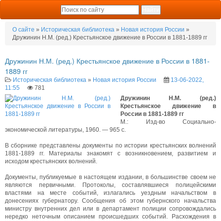
О сайте
»
Историческая библиотека
»
Новая история России
»
Дружинин Н.М. (ред.) Крестьянское движение в России в 1881-1889 гг
Дружинин Н.М. (ред.) Крестьянское движение в России в 1881-
1889 гг
Историческая библиотека
»
Новая история России
13-06-2022,
11:55
781
Дружинин Н.М. (ред.)
Крестьянское движение в
России в 1881-1889 гг
М.: Изд-во Социально-
экономической литературы, 1960. — 965 с.
В сборнике представлены документы по истории крестьянских волнений
1881-1889 гг. Материалы знакомят с возникновением, развитием и
исходом крестьянских волнений.
Документы, публикуемые в настоящем издании, в большинстве своем не
являются первичными. Протоколы, составлявшиеся полицейскими
властями на месте событий, излагались уездным начальством в
донесениях губернатору. Сообщения об этом губернского начальства
министру внутренних дел или в департамент полиции сопровождались
нередко неточным описанием происшедших событий. Расхождения в