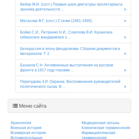
Вебер М.И. (сост.) Первые шаги диктатуры пролетариата:
хроника деятельности ...
Матасова Ф.Г. (сост.) Стачки (1881-1895)
Бойко С.И., Петренко Н.И., Соколова В.И. Казанское
губернское жандармское у ...
Белоруссия в эпоху феодализма. Сборник документов и
материалов. Т. 2
Базанов С.Н. Антивоенные выступления на русском
фронте в 1917 году глазами ...
Перегудова З.И. Охранка. Воспоминания руководителей
политического сыска. В ...
Меню сайта
Археология
Медицинская латынь
Военная история
Клиническая терминология
Всемирная история
Фармацевтическая
Вспомогательные
терминология