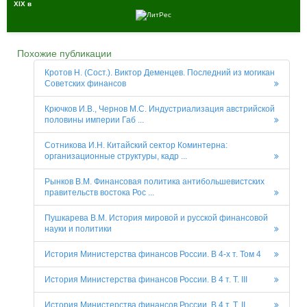
XIX в
Похожие публикации
Кротов Н. (Сост.). Виктор Деменцев. Последний из могикан
Советских финансов
Крючков И.В., Чернов М.С. Индустриализация австрийской
половины империи Габ ...
Сотникова И.Н. Китайский сектор Коминтерна:
организационные структуры, кадр ...
Рынков В.М. Финансовая политика антибольшевистских
правительств востока Рос ...
Пушкарева В.М. История мировой и русской финансовой
науки и политики
История Министерства финансов России. В 4-х т. Том 4
История Министерства финансов России. В 4 т. Т. III
История Министерства финансов России. В 4 т. Т. II.