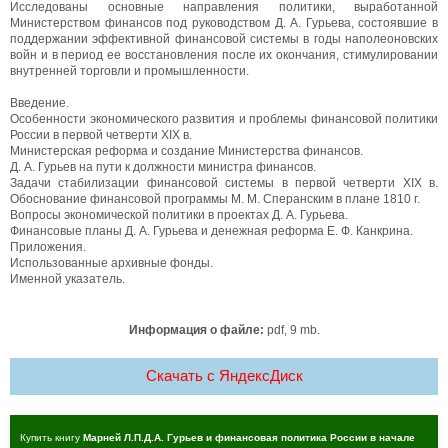
Исследованы основные направления политики, выработанной
Министерством финансов под руководством Д. А. Гурьева, состоявшие в
поддержании эффективной финансовой системы в годы наполеоновских
войн и в период ее восстановления после их окончания, стимулировании
внутренней торговли и промышленности.
Введение.
Особенности экономического развития и проблемы финансовой политики
России в первой четверти XIX в.
Министерская реформа и создание Министерства финансов.
Д. А. Гурьев на пути к должности министра финансов.
Задачи стабилизации финансовой системы в первой четверти XIX в.
Обоснование финансовой программы М. М. Сперанским в плане 1810 г.
Вопросы экономической политики в проектах Д. А. Гурьева.
Финансовые планы Д. А. Гурьева и денежная реформа Е. Ф. Канкрина.
Приложения.
Использованные архивные фонды.
Именной указатель.
Информация о файле:
pdf, 9 mb.
Скачать c ЯндексДиск
Купить книгу
Марней Л.П.Д.А. Гурьев и финансовая политика России в начале