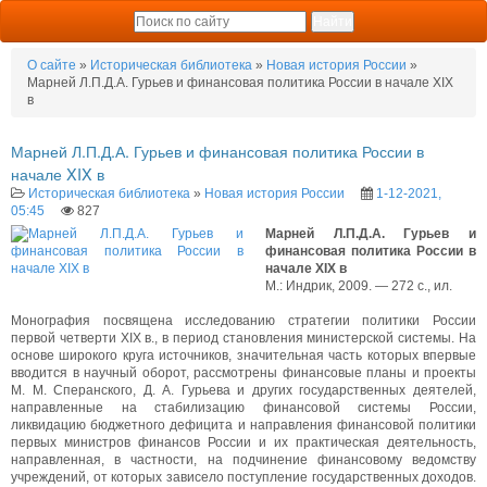
О сайте
»
Историческая библиотека
»
Новая история России
»
Марней Л.П.Д.А. Гурьев и финансовая политика России в начале XIX
в
Марней Л.П.Д.А. Гурьев и финансовая политика России в
начале XIX в
Историческая библиотека
»
Новая история России
1-12-2021,
05:45
827
Марней Л.П.Д.А. Гурьев и
финансовая политика России в
начале XIX в
М.: Индрик, 2009. — 272 с., ил.
Монография посвящена исследованию стратегии политики России
первой четверти XIX в., в период становления министерской системы. На
основе широкого круга источников, значительная часть которых впервые
вводится в научный оборот, рассмотрены финансовые планы и проекты
М. М. Сперанского, Д. А. Гурьева и других государственных деятелей,
направленные на стабилизацию финансовой системы России,
ликвидацию бюджетного дефицита и направления финансовой политики
первых министров финансов России и их практическая деятельность,
направленная, в частности, на подчинение финансовому ведомству
учреждений, от которых зависело поступление государственных доходов.