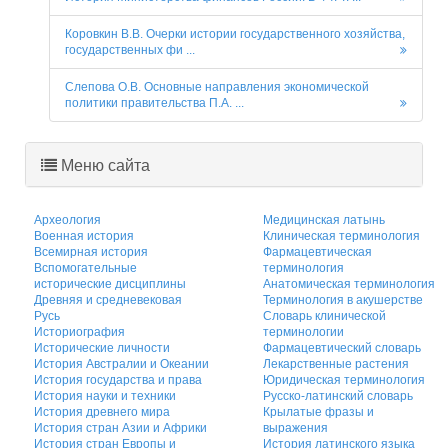
Коровкин В.В. Очерки истории государственного хозяйства,
государственных фи ...
Слепова О.В. Основные направления экономической
политики правительства П.A. ...
Меню сайта
Археология
Медицинская латынь
Военная история
Клиническая терминология
Всемирная история
Фармацевтическая
Вспомогательные
терминология
исторические дисциплины
Анатомическая терминология
Древняя и средневековая
Терминология в акушерстве
Русь
Словарь клинической
Историография
терминологии
Исторические личности
Фармацевтический словарь
История Австралии и Океании
Лекарственные растения
История государства и права
Юридическая терминология
История науки и техники
Русско-латинский словарь
История древнего мира
Крылатые фразы и
История стран Азии и Африки
выражения
История стран Европы и
История латинского языка