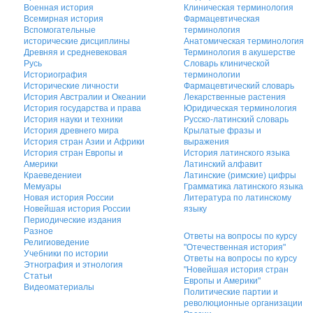
Военная история
Клиническая терминология
Всемирная история
Фармацевтическая
Вспомогательные
терминология
исторические дисциплины
Анатомическая терминология
Древняя и средневековая
Терминология в акушерстве
Русь
Словарь клинической
Историография
терминологии
Исторические личности
Фармацевтический словарь
История Австралии и Океании
Лекарственные растения
История государства и права
Юридическая терминология
История науки и техники
Русско-латинский словарь
История древнего мира
Крылатые фразы и
История стран Азии и Африки
выражения
История стран Европы и
История латинского языка
Америки
Латинский алфавит
Краеведениеи
Латинские (римские) цифры
Мемуары
Грамматика латинского языка
Новая история России
Литература по латинскому
Новейшая история России
языку
Периодические издания
Разное
Ответы на вопросы по курсу
Религиоведение
"Отечественная история"
Учебники по истории
Ответы на вопросы по курсу
Этнография и этнология
"Новейшая история стран
Статьи
Европы и Америки"
Видеоматериалы
Политические партии и
революционные организации