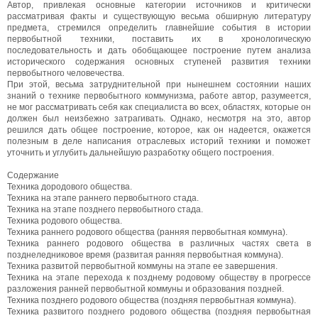
Автор, привлекая основные категории источников и критически
рассматривая факты и существующую весьма обширную литературу
предмета, стремился определить главнейшие события в истории
первобытной техники, поставить их в хронологическую
последовательность и дать обобщающее построение путем анализа
исторического содержания основных ступеней развития техники
первобытного человечества.
При этой, весьма затруднительной при нынешнем состоянии наших
знаний о технике первобытного коммунизма, работе автор, разумеется,
не мог рассматривать себя как специалиста во всех, областях, которые он
должен был неизбежно затрагивать. Однако, несмотря на это, автор
решился дать общее построение, которое, как он надеется, окажется
полезным в деле написания отраслевых историй техники и поможет
уточнить и углубить дальнейшую разработку общего построения.
Содержание
Техника дородового общества.
Техника на этапе раннего первобытного стада.
Техника на этапе позднего первобытного стада.
Техника родового общества.
Техника раннего родового общества (ранняя первобытная коммуна).
Техника раннего родового общества в различных частях света в
позднеледниковое время (развитая ранняя первобытная коммуна).
Техника развитой первобытной коммуны на этапе ее завершения.
Техника на этапе перехода к позднему родовому обществу в прогрессе
разложения ранней первобытной коммуны и образования поздней.
Техника позднего родового общества (поздняя первобытная коммуна).
Техника развитого позднего родового общества (поздняя первобытная