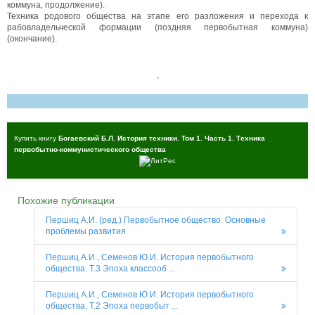
коммуна, продолжение).
Техника родового общества на этапе его разложения и перехода к
рабовладельческой формации (поздняя первобытная коммуна)
(окончание).
,
Купить книгу
Богаевский Б.Л. История техники. Том 1. Часть 1. Техника
первобытно-коммунистического общества
Похожие публикации
Першиц А.И. (ред.) Первобытное общество. Основные
проблемы развития
Першиц А.И., Семенов Ю.И. История первобытного
общества. Т.3 Эпоха классооб ...
Першиц А.И., Семенов Ю.И. История первобытного
общества. Т.2 Эпоха первобыт ...