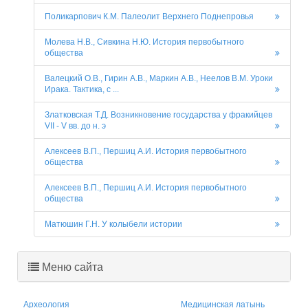
Поликарпович К.М. Палеолит Верхнего Поднепровья
Молева Н.В., Сивкина Н.Ю. История первобытного
общества
Валецкий О.В., Гирин А.В., Маркин А.В., Неелов В.М. Уроки
Ирака. Тактика, с ...
Златковская Т.Д. Возникновение государства у фракийцев
VII - V вв. до н. э
Алексеев В.П., Першиц А.И. История первобытного
общества
Алексеев В.П., Першиц А.И. История первобытного
общества
Матюшин Г.Н. У колыбели истории
Меню сайта
Археология
Медицинская латынь