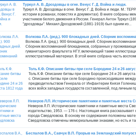
Туркул А. В. Дроздовцы в огне. Венус Г. Д. Война и люди.
Туркул А. В. Дроздовцы в огне. Венус Г. Д. Война и люди. М.: ТЕ
истории в романах, повестях и документах). В книге собраны м
участников белого движения в России. Генерал Антон Туркул (1
"дроздовцы". Михаил Дроздовский (1881-1919) был одним из...
Волкова Л.А. (ред.). 900 блокадных дней. Сборник воспомин
Волкова Л.А. (ред.). 900 блокадных дней. Сборник воспоминан
Сборник воспоминаний блокадников, собранных у проживающи
гуманитарного факультета НГУ, включающий также иллюстрац
иллюстративный материал. В этой книге собрана часть воспом
Толь К.Ф. Описание битвы при селе Бородине 24 и 26 авгус
Толь К.Ф. Описание битвы при селе Бородине 24 и 26 августа
с. Описание битвы при селе Бородино происходившее межд
предводительством Генерала от Инфантерии Князя Голенище
всех войск западных государств составленной, под личным 
Неверов Л.П. Исторические памятники и памятные места 
Неверов Л.П. Исторические памятники и памятные места Све
издательство, 1953. — 176 с. Настоящая книга рассказывает
города Свердловска. В основу ее содержания положены мате
Свердловска отмечены мемориальными знаками, но есть и так
Беспалов В.А., Савчук В.П. Прорыв на Земландский полуос