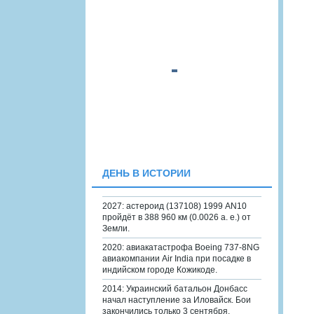
ДЕНЬ В ИСТОРИИ
2027: астероид (137108) 1999 AN10
пройдёт в 388 960 км (0.0026 а. е.) от
Земли.
2020: авиакатастрофа Boeing 737-8NG
авиакомпании Air India при посадке в
индийском городе Кожикоде.
2014: Украинский батальон Донбасс
начал наступление за Иловайск. Бои
закончились только 3 сентября.