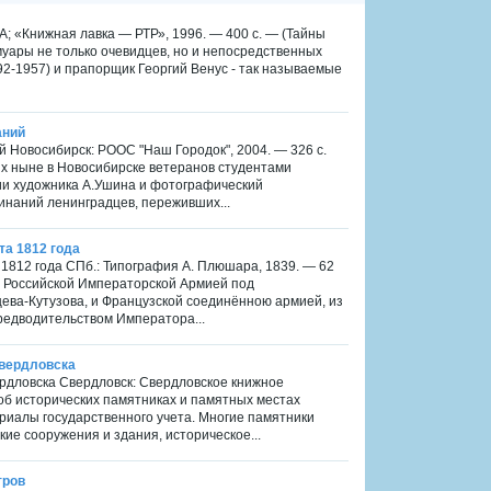
РРА; «Книжная лавка — РТР», 1996. — 400 с. — (Тайны
емуары не только очевидцев, но и непосредственных
892-1957) и прапорщик Георгий Венус - так называемые
аний
ий Новосибирск: РООС "Наш Городок", 2004. — 326 с.
х ныне в Новосибирске ветеранов студентами
ии художника А.Ушина и фотографический
инаний ленинградцев, переживших...
та 1812 года
 1812 года СПб.: Типография А. Плюшара, 1839. — 62
у Российской Императорской Армией под
ва-Кутузова, и Французской соединённою армией, из
предводительством Императора...
Свердловска
рдловска Свердловск: Свердловское книжное
 об исторических памятниках и памятных местах
риалы государственного учета. Многие памятники
ие сооружения и здания, историческое...
тров