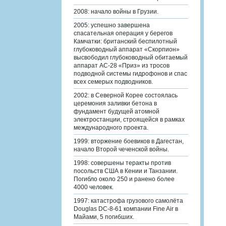
2008: начало войны в Грузии.
2005: успешно завершена
спасательная операция у берегов
Камчатки: британский беспилотный
глубоководный аппарат «Скорпион»
высвободил глубоководный обитаемый
аппарат АС-28 «Приз» из тросов
подводной системы гидрофонов и спас
всех семерых подводников.
2002: в Северной Корее состоялась
церемония заливки бетона в
фундамент будущей атомной
электростанции, строящейся в рамках
международного проекта.
1999: вторжение боевиков в Дагестан,
начало Второй чеченской войны.
1998: совершены теракты против
посольств США в Кении и Танзании.
Погибло около 250 и ранено более
4000 человек.
1997: катастрофа грузового самолёта
Douglas DC-8-61 компании Fine Air в
Майами, 5 погибших.