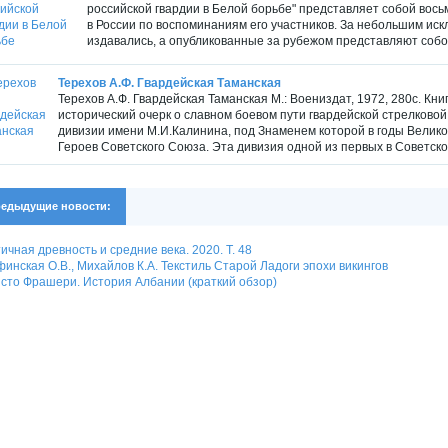
российской гвардии в Белой борьбе" представляет собой вос
в России по воспоминаниям его участников. За небольшим и
издавались, а опубликованные за рубежом представляют собой
Терехов А.Ф. Гвардейская Таманская
Терехов А.Ф. Гвардейская Таманская М.: Воениздат, 1972, 280с. К
исторический очерк о славном боевом пути гвардейской стрелков
дивизии имени М.И.Калинина, под Знаменем которой в годы Велик
Героев Советского Союза. Эта дивизия одной из первых в Советской
едыдущие новости:
ичная древность и средние века. 2020. Т. 48
инская О.В., Михайлов К.А. Текстиль Старой Ладоги эпохи викингов
сто Фрашери. История Албании (краткий обзор)