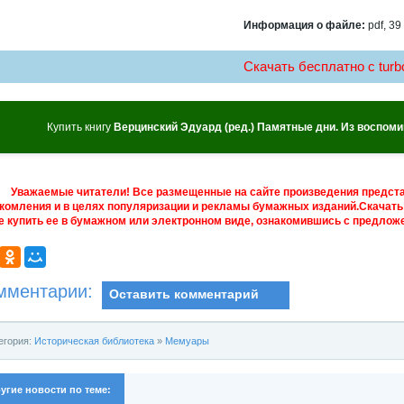
Информация о файле:
pdf, 39
Скачать бесплатно c turbo
Купить книгу
Верцинский Эдуард (ред.) Памятные дни. Из воспоми
Уважаемые читатели! Все размещенные на сайте произведения предст
комления и в целях популяризации и рекламы бумажных изданий.Скачать 
е купить ее в бумажном или электронном виде, ознакомившись с предложе
мментарии:
Оставить комментарий
егория:
Историческая библиотека
»
Мемуары
угие новости по теме: