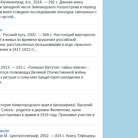
Калининград: б.и., 2016. — 292 с. Данная книга
 западной части Земландского полуострова в период
в книге отведено исследованию эпизодов, связанных с
частей...
га
: Русский путь, 2002. — 568 с. Настоящий мартиролог
я в живых ко времени крушения российской
ров, расстрелянных большевиками в ходе «красного
и в 1917-1922 гг.,...
 2013. — 102 с. «Генерал Ватутин: тайна гибели» -
егося полководца Великой Отечественной войны,
ез ретуши о событиях бандитского нападения и
...
стория Нижегородского края в биографиях). Василий
о Союза - родился в деревне Филиппово, ныне
Был призван в армию в 1916 году. Принимал участие в
орьбе
бе М.: Центрполиграф, 2002. — 815 с. Книга "Офицеры