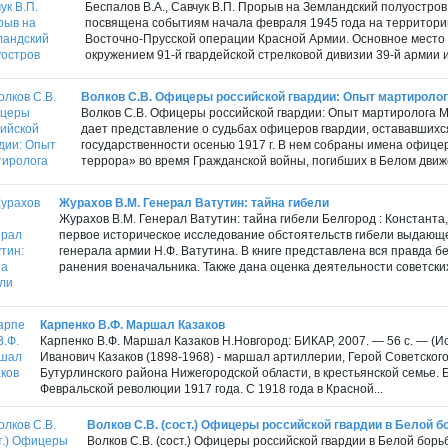
Беспалов В.А., Савчук В.П. Прорыв на Земландский полуостров 
посвящена событиям начала февраля 1945 года на территории
Восточно-Прусской операции Красной Армии. Основное место 
окружением 91-й гвардейской стрелковой дивизии 39-й армии и 
Волков С.В. Офицеры российской гвардии: Опыт мартироло
Волков С.В. Офицеры российской гвардии: Опыт мартиролога М.
дает представление о судьбах офицеров гвардии, остававшихс
государственности осенью 1917 г. В нем собраны имена офице
террора» во время Гражданской войны, погибших в Белом движени
Журахов В.М. Генерал Ватутин: тайна гибели
Журахов В.М. Генерал Ватутин: тайна гибели Белгород : Константа,
первое историческое исследование обстоятельств гибели выдающ
генерала армии Н.Ф. Ватутина. В книге представлена вся правда б
ранения военачальника. Также дана оценка деятельности советских
Карпенко В.Ф. Маршал Казаков
Карпенко В.Ф. Маршал Казаков Н.Новгород: БИКАР, 2007. — 56 с. — (И
Иванович Казаков (1898-1968) - маршал артиллерии, Герой Советског
Бутурлинского района Нижегородской области, в крестьянской семье. 
Февральской революции 1917 года. С 1918 года в Красной...
Волков С.В. (сост.) Офицеры российской гвардии в Белой б
Волков С.В. (сост.) Офицеры российской гвардии в Белой борь