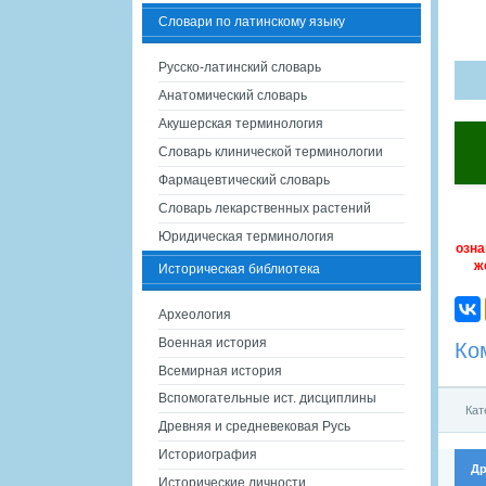
Словари по латинскому языку
Русско-латинский словарь
Анатомический словарь
Акушерская терминология
Словарь клинической терминологии
Фармацевтический словарь
Словарь лекарственных растений
Юридическая терминология
озна
ж
Историческая библиотека
Археология
Военная история
Ко
Всемирная история
Вспомогательные ист. дисциплины
Кат
Древняя и средневековая Русь
Историография
Др
Исторические личности