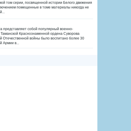
ьмой том серии, посвященной истории Белого движения
сключением помещенные в томе материалы никогда не
...
нига представляет собой популярный военно-
ой Таманской Краснознаменной ордена Суворова
ой Отечественной войны было воспитано более 30
 Армии в...