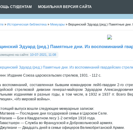
ОЩЬ СТУДЕНТАМ
МОБИЛЬНАЯ ВЕРСИЯ САЙТА
йте
»
Историческая библиотека
»
Мемуары
» Верцинский Эдуард (ред.) Памятные дни.
цинский Эдуард (ред.) Памятные дни. Из воспоминаний гва
азмещено на сайте:
10-07-2021, 11:08
инн: Издание Союза царскосельских стрелков, 1931. - 112 с.
а воспоминаний, составленная бывшим командиром лейб-гвардии 2-го стре
дейской стрелковой дивизии генерал-майором Эдуардом Александрович
льными изданиями в разные годы, в том числе, в 1932 и 1937 гг. Всего Вер
люции», «Из мировой войны».
стоящий выпуск вошли следующие мемуарные записки:
. Матвеев — Последние дни государевой семьи в Царском Селе.
. Нагаев — Бои в Квадратном лесу 1-2 октября 1916 года.
. Тавастшерн — Служба во Французской и Добровольческой армиях.
. Джулиани — Двадцать дней в семье офицеров Великобританской Армии.