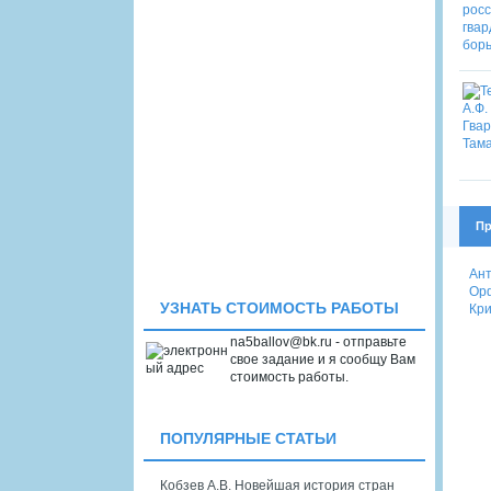
Пр
Ант
Орф
УЗНАТЬ СТОИМОСТЬ РАБОТЫ
Кри
na5ballov@bk.ru - отправьте
свое задание и я сообщу Вам
стоимость работы.
ПОПУЛЯРНЫЕ СТАТЬИ
Кобзев А.В. Новейшая история стран