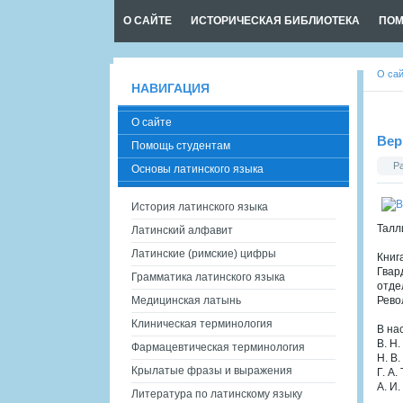
О САЙТЕ
ИСТОРИЧЕСКАЯ БИБЛИОТЕКА
ПОМ
О са
НАВИГАЦИЯ
О сайте
Вер
Помощь студентам
Р
Основы латинского языка
История латинского языка
Талл
Латинский алфавит
Латинские (римские) цифры
Книг
Гвар
Грамматика латинского языка
отде
Медицинская латынь
Рево
Клиническая терминология
В на
В. Н
Фармацевтическая терминология
Н. В
Крылатые фразы и выражения
Г. А
А. И
Литература по латинскому языку