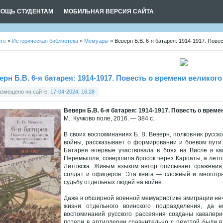
ОЩЬ СТУДЕНТАМ
МОБИЛЬНАЯ ВЕРСИЯ САЙТА
йте
»
Историческая библиотека
»
Мемуары
» Веверн Б.В. 6-я батарея: 1914-1917. Пове
ерн Б.В. 6-я батарея: 1914-1917. Повесть о времени велико
азмещено на сайте:
17-04-2024, 16:28
Веверн Б.В. 6-я батарея: 1914-1917. Повесть о врем
М.: Кучково поле, 2016. — 384 с.
В своих воспоминаниях Б. В. Веверн, полковник русс
войны, рассказывает о формировании и боевом пути 
Батарея впервые участвовала в боях на Висле в кам
Перемышля, совершила бросок через Карпаты, а летом
Литовска. Живым языком автор описывает сражения,
солдат и офицеров. Эта книга — сложный и многогр
судьбу отдельных людей на войне.
Даже в обширной военной мемуаристике эмиграции неч
жизни отдельного воинского подразделения, да 
воспоминаний русского рассеяния созданы кавалери
потери в артиллерии сравнительно с пехотой были в