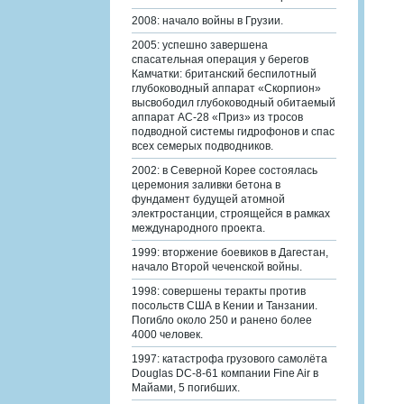
2008: начало войны в Грузии.
2005: успешно завершена
спасательная операция у берегов
Камчатки: британский беспилотный
глубоководный аппарат «Скорпион»
высвободил глубоководный обитаемый
аппарат АС-28 «Приз» из тросов
подводной системы гидрофонов и спас
всех семерых подводников.
2002: в Северной Корее состоялась
церемония заливки бетона в
фундамент будущей атомной
электростанции, строящейся в рамках
международного проекта.
1999: вторжение боевиков в Дагестан,
начало Второй чеченской войны.
1998: совершены теракты против
посольств США в Кении и Танзании.
Погибло около 250 и ранено более
4000 человек.
1997: катастрофа грузового самолёта
Douglas DC-8-61 компании Fine Air в
Майами, 5 погибших.