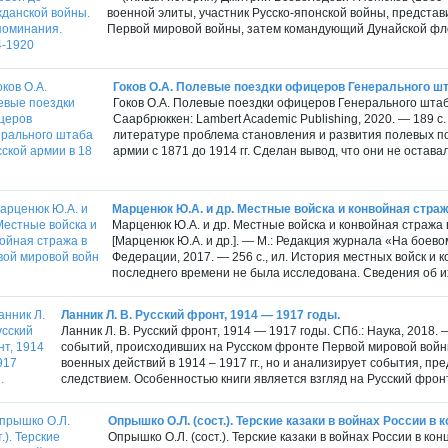
военной элиты, участник Русско-японской войны, представ
Первой мировой войны, затем командующий Дунайской флот
Гоков О.А. Полевые поездки офицеров Генерального штаб
Гоков О.А. Полевые поездки офицеров Генерального штаба
Саарбрюккен: Lambert Academic Publishing, 2020. — 189 с
литературе проблема становления и развития полевых п
армии с 1871 до 1914 гг. Сделан вывод, что они не остав
Марценюк Ю.А. и др. Местные войска и конвойная стража
Марценюк Ю.А. и др. Местные войска и конвойная стража
[Марценюк Ю.А. и др.]. — М.: Редакция журнала «На боев
Федерации, 2017. — 256 с., ил. История местных войск и
последнего времени не была исследована. Сведения об их
Ланник Л. В. Русский фронт, 1914 — 1917 годы.
Ланник Л. В. Русский фронт, 1914 — 1917 годы. СПб.: Наука, 2018. 
событий, происходивших на Русском фронте Первой мировой войны
военных действий в 1914 – 1917 гг., но и анализирует события, 
следствием. Особенностью книги является взгляд на Русский фронт 
Опрышко О.Л. (сост.). Терские казаки в войнах России в кон
Опрышко О.Л. (сост.). Терские казаки в войнах России в ко