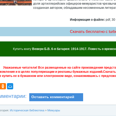
доля артиллерийских офицеров-мемуаристов чрезвычайн
созданная автором, обладавшим несомненным литера
Информация о файле:
pdf, 30
Скачать бесплатно c turbo
Купить книгу
Веверн Б.В. 6-я батарея: 1914-1917. Повесть о врем
Уважаемые читатели! Все размещенные на сайте произведения предст
комления и в целях популяризации и рекламы бумажных изданий.Скачать 
е купить ее в бумажном или электронном виде, ознакомившись с предложе
мментарии:
Оставить комментарий
егория:
Историческая библиотека
»
Мемуары