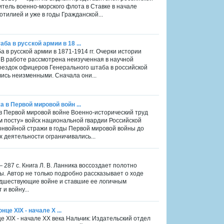
итель военно-морского флота в Ставке в начале
илией и уже в годы Гражданской...
а в русской армии в 18 ...
 в русской армии в 1871-1914 гг. Очерки истории
. В работе рассмотрена неизученная в научной
оездок офицеров Генерального штаба в российской
ались неизменными. Сначала они...
 в Первой мировой войн ...
 в Первой мировой войне Военно-исторический труд
ом посту» войск национальной гвардии Российской
 конвойной стражи в годы Первой мировой войны до
 деятельности ограничивались...
— 287 с. Книга Л. В. Ланника воссоздает полотно
. Автор не только подробно рассказывает о ходе
предшествующие войне и ставшие ее логичным
и войну...
це ХIХ - начале Х ...
нце ХIХ - начале ХХ века Нальчик: Издательский отдел