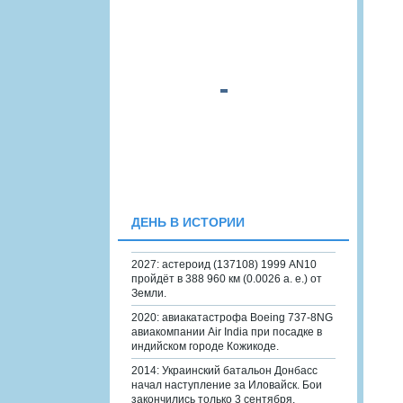
ДЕНЬ В ИСТОРИИ
2027: астероид (137108) 1999 AN10
пройдёт в 388 960 км (0.0026 а. е.) от
Земли.
2020: авиакатастрофа Boeing 737-8NG
авиакомпании Air India при посадке в
индийском городе Кожикоде.
2014: Украинский батальон Донбасс
начал наступление за Иловайск. Бои
закончились только 3 сентября.