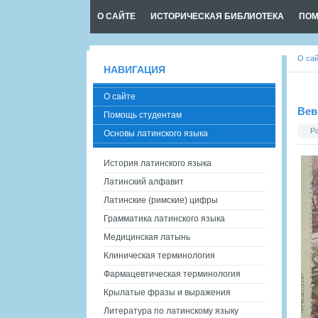
О САЙТЕ
ИСТОРИЧЕСКАЯ БИБЛИОТЕКА
ПОМ
О са
НАВИГАЦИЯ
О сайте
Вев
Помощь студентам
Р
Основы латинского языка
История латинского языка
Латинский алфавит
Латинские (римские) цифры
Грамматика латинского языка
Медицинская латынь
Клиническая терминология
Фармацевтическая терминология
Крылатые фразы и выражения
Литература по латинскому языку