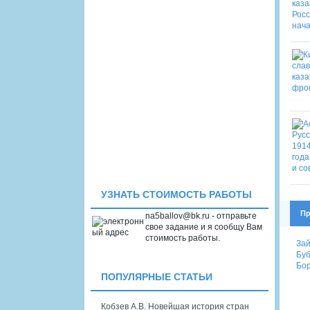
УЗНАТЬ СТОИМОСТЬ РАБОТЫ
Пр
na5ballov@bk.ru - отправьте
свое задание и я сообщу Вам
стоимость работы.
Зай
Буб
Бор
ПОПУЛЯРНЫЕ СТАТЬИ
Кобзев А.В. Новейшая история стран