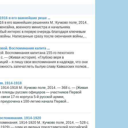
916 в его важнейших реше ...
6 в его важнейших решениях М.: Кучково поле, 2014.
енгайна, военного министра и начальника
обый интерес в первую очередь благодаря ключевым
войны. Написанные сразу после окончания войны,...
вой. Воспоминания капита ...
й. Воспоминания капитана 155-го пехотного
 с. — (Живая история). «Глубоко веря в
иций – я пишу свои воспоминания в надежде, что они
ожность запечатлеть былую славу Кавказских полков...
я. 1914-1918
914-1918 М.: Кучково поле, 2014. — 368 с. — (Живая
я плеяды русских офицеров — участников Первой
вязи 17-го корпуса 5-й русской армии,
приурочена к 100-летию начала Первой...
оспоминания. 1914-1920
минания. 1914-1920 М.: Кучково поле, 2014. — 528 с.
1929) — один из видных представителей российской