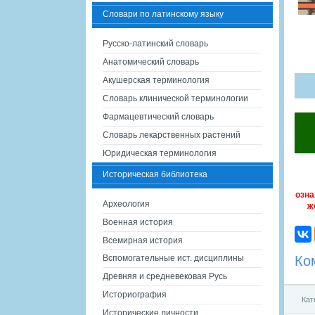
Словари по латинскому языку
Русско-латинский словарь
Анатомический словарь
Акушерская терминология
Словарь клинической терминологии
Фармацевтический словарь
Словарь лекарственных растений
Юридическая терминология
Историческая библиотека
озна
Археология
ж
Военная история
Всемирная история
Ко
Вспомогательные ист. дисциплины
Древняя и средневековая Русь
Историография
Кат
Исторические личности