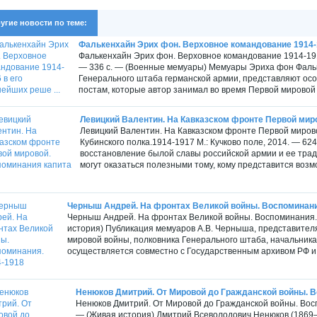
угие новости по теме:
Фалькенхайн Эрих фон. Верховное командование 1914-1
Фалькенхайн Эрих фон. Верховное командование 1914-191
— 336 с. — (Военные мемуары) Мемуары Эриха фон Фальк
Генерального штаба германской армии, представляют ос
постам, которые автор занимал во время Первой мировой 
Левицкий Валентин. На Кавказском фронте Первой миро
Левицкий Валентин. На Кавказском фронте Первой мирово
Кубинского полка.1914-1917 М.: Кучково поле, 2014. — 624
восстановление былой славы российской армии и ее трад
могут оказаться полезными тому, кому представится возм
Черныш Андрей. На фронтах Великой войны. Воспоминани
Черныш Андрей. На фронтах Великой войны. Воспоминания. 1
история) Публикация мемуаров А.В. Черныша, представител
мировой войны, полковника Генерального штаба, начальника с
осуществляется совместно с Государственным архивом РФ и 
Ненюков Дмитрий. От Мировой до Гражданской войны. В
Ненюков Дмитрий. От Мировой до Гражданской войны. Воспо
— (Живая история) Дмитрий Всеволодович Ненюков (1869–