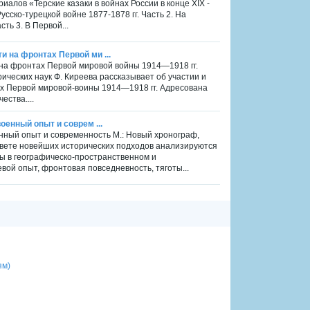
алов «Терские казаки в войнах России в конце XIX -
усско-турецкой войне 1877-1878 гг. Часть 2. На
ть 3. В Первой...
и на фронтах Первой ми ...
и на фронтах Первой мировой войны 1914—1918 гг.
рических наук Ф. Киреева рассказывает об участии и
ах Первой мировой-воины 1914—1918 гг. Адресована
ества....
оенный опыт и соврем ...
оенный опыт и современность М.: Новый хронограф,
 свете новейших исторических подходов анализируются
ы в географическо-пространственном и
вой опыт, фронтовая повседневность, тяготы...
ям)