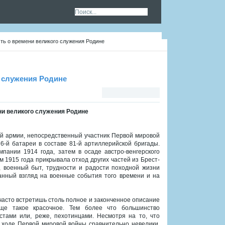
сть о времени великого служения Родине
го служения Родине
ени великого служения Родине
кой армии, непосредственный участник Первой мировой
6-й батареи в составе 81-й артиллерийской бригады.
пании 1914 года, затем в осаде австро-венгерского
 1915 года прикрывала отход других частей из Брест-
 военный быт, трудности и радости походной жизни
анный взгляд на военные события того времени и на
асто встретишь столь полное и законченное описание
еще такое красочное. Тем более что большинство
стами или, реже, пехотинцами. Несмотря на то, что
 ходе Первой мировой войны сравнительно невелики,