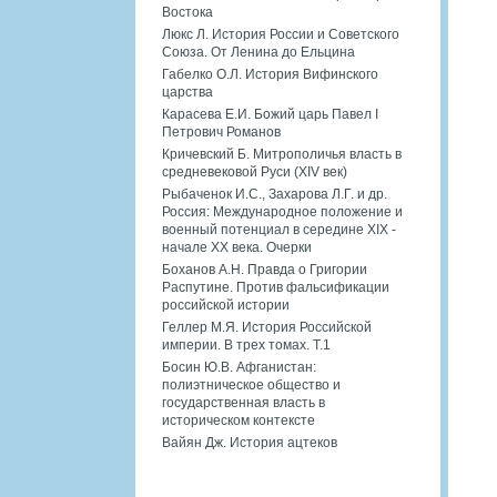
Востока
Люкс Л. История России и Советского
Союза. От Ленина до Ельцина
Габелко О.Л. История Вифинского
царства
Карасева Е.И. Божий царь Павел I
Петрович Романов
Кричевский Б. Митрополичья власть в
средневековой Руси (XIV век)
Рыбаченок И.С., Захарова Л.Г. и др.
Россия: Международное положение и
военный потенциал в середине XIX -
начале XX века. Очерки
Боханов А.Н. Правда о Григории
Распутине. Против фальсификации
российской истории
Геллер М.Я. История Российской
империи. В трех томах. Т.1
Босин Ю.В. Афганистан:
полиэтническое общество и
государственная власть в
историческом контексте
Вайян Дж. История ацтеков