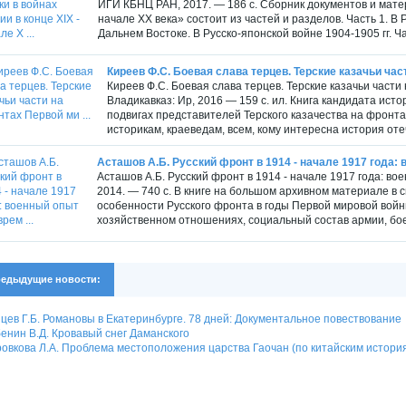
ИГИ КБНЦ РАН, 2017. — 186 с. Сборник документов и матери
начале XX века» состоит из частей и разделов. Часть 1. В Р
Дальнем Востоке. В Русско-японской войне 1904-1905 гг. Час
Киреев Ф.С. Боевая слава терцев. Терские казачьи част
Киреев Ф.С. Боевая слава терцев. Терские казачьи част
Владикавказ: Ир, 2016 — 159 с. ил. Книга кандидата исто
подвигах представителей Терского казачества на фронт
историкам, краеведам, всем, кому интересна история отеч
Асташов А.Б. Русский фронт в 1914 - начале 1917 года: в
Асташов А.Б. Русский фронт в 1914 - начале 1917 года: в
2014. — 740 с. В книге на большом архивном материале в
особенности Русского фронта в годы Первой мировой войн
хозяйственном отношениях, социальный состав армии, бое
едыдущие новости:
цев Г.Б. Романовы в Екатеринбурге. 78 дней: Документальное повествование
енин В.Д. Кровавый снег Даманского
овкова Л.А. Проблема местоположения царства Гаочан (по китайским истори