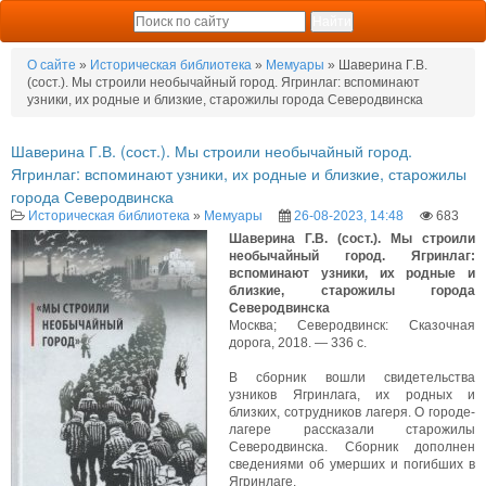
О сайте
»
Историческая библиотека
»
Мемуары
» Шаверина Г.В.
(сост.). Мы строили необычайный город. Ягринлаг: вспоминают
узники, их родные и близкие, старожилы города Северодвинска
Шаверина Г.В. (сост.). Мы строили необычайный город.
Ягринлаг: вспоминают узники, их родные и близкие, старожилы
города Северодвинска
Историческая библиотека
»
Мемуары
26-08-2023, 14:48
683
Шаверина Г.В. (сост.). Мы строили
необычайный город. Ягринлаг:
вспоминают узники, их родные и
близкие, старожилы города
Северодвинска
Москва; Северодвинск: Сказочная
дорога, 2018. — 336 с.
В сборник вошли свидетельства
узников Ягринлага, их родных и
близких, сотрудников лагеря. О городе-
лагере рассказали старожилы
Северодвинска. Сборник дополнен
сведениями об умерших и погибших в
Ягринлаге.