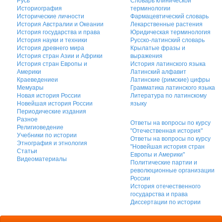
Русь
Словарь клинической
Историография
терминологии
Исторические личности
Фармацевтический словарь
История Австралии и Океании
Лекарственные растения
История государства и права
Юридическая терминология
История науки и техники
Русско-латинский словарь
История древнего мира
Крылатые фразы и
История стран Азии и Африки
выражения
История стран Европы и
История латинского языка
Америки
Латинский алфавит
Краеведениеи
Латинские (римские) цифры
Мемуары
Грамматика латинского языка
Новая история России
Литература по латинскому
Новейшая история России
языку
Периодические издания
Разное
Ответы на вопросы по курсу
Религиоведение
"Отечественная история"
Учебники по истории
Ответы на вопросы по курсу
Этнография и этнология
"Новейшая история стран
Статьи
Европы и Америки"
Видеоматериалы
Политические партии и
революционные организации
России
История отечественного
государства и права
Диссертации по истории