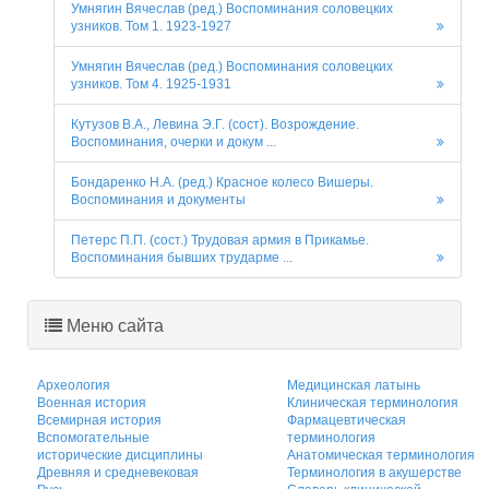
Умнягин Вячеслав (ред.) Воспоминания соловецких
узников. Том 1. 1923-1927
Умнягин Вячеслав (ред.) Воспоминания соловецких
узников. Том 4. 1925-1931
Кутузов В.А., Левина Э.Г. (сост). Возрождение.
Воспоминания, очерки и докум ...
Бондаренко Н.А. (ред.) Красное колесо Вишеры.
Воспоминания и документы
Петерс П.П. (сост.) Трудовая армия в Прикамье.
Воспоминания бывших трударме ...
Меню сайта
Археология
Медицинская латынь
Военная история
Клиническая терминология
Всемирная история
Фармацевтическая
Вспомогательные
терминология
исторические дисциплины
Анатомическая терминология
Древняя и средневековая
Терминология в акушерстве