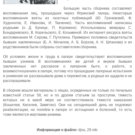
Большую часть сборника составляют
воспоминания лиц, прошедших через Ягринский лагерь. Некоторые
воспоминания взяты из газетных публикаций (Ю. Грачевский, Ф.
Худоногов, Е. Иванова, И. Ткаченко). Часть воспоминаний написаны
родными (о Д. Кунице, П. Корякине). Использованы мемуары С.
Бондаревского, В. Корельского, Е. Козьминой. Из интернет-ресурса взяты
воспоминания М. Серова, Г. Путилина. Примерно половина свидетельств
бывших заключенных (Б. А. Мочалов, А. Б. Борзов, А. Н. Шпанова) и их
родственников были собраны составителем сборника.
Об условиях жизни и труда в лагере свидетельствуют воспоминания
бывших узников. В воспоминаниях же детей и внуков бывших
заключенных нет рассказов о лагерном быте, о работе, о
взаимоотношениях в лагере, потому что прошедшие лагерные испытания
и унижения не рассказывали дома о пережитом, а родные их щадили и не
расспрашивали.
В сборник вошли материалы о лицах, осужденных не только по печально
известной статье 58, но и по другим статьям за проступки, тяжесть
которых ни в какой мере не соответствовала тяжести наказания
(Кошелев, Киселев, Замятин). Они на сегодняшний день не подлежат
реабилитации, но погибли в лагере от истощения и болезней, то есть
тоже являются жертвами режима.
Информация о файле:
djvu, 29 mb.