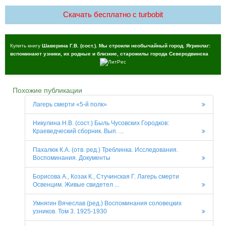
Скачать бесплатно c turbobit
Купить книгу
Шаверина Г.В. (сост.). Мы строили необычайный город. Ягринлаг:
вспоминают узники, их родные и близкие, старожилы города Северодвинска
Похожие публикации
Лагерь смерти «5-й полк»
Никулина Н.В. (сост.) Быль Чусовских Городков:
Краеведческий сборник. Вып. ...
Пахалюк К.А. (отв. ред.) Треблинка. Исследования.
Воспоминания. Документы
Борисова А., Козак К., Стучинская Г. Лагерь смерти
Освенцим. Живые свидетел ...
Умнягин Вячеслав (ред.) Воспоминания соловецких
узников. Том 3. 1925-1930