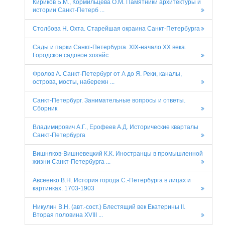
Кириков Б.М., Кормильцева О.М. Памятники архитектуры и
истории Санкт-Петерб ...
Столбова Н. Охта. Старейшая окраина Санкт-Петербурга
Сады и парки Санкт-Петербурга. XIX-начало XX века.
Городское садовое хозяйс ...
Фролов А. Санкт-Петербург от А до Я. Реки, каналы,
острова, мосты, набережн ...
Санкт-Петербург. Занимательные вопросы и ответы.
Сборник
Владимирович А.Г., Ерофеев А.Д. Исторические кварталы
Санкт-Петербурга
Вишняков-Вишневецкий К.К. Иностранцы в промышленной
жизни Санкт-Петербурга ...
Авсеенко В.Н. История города С.-Петербурга в лицах и
картинках. 1703-1903
Никулин В.Н. (авт.-сост.) Блестящий век Екатерины II.
Вторая половина XVIII ...