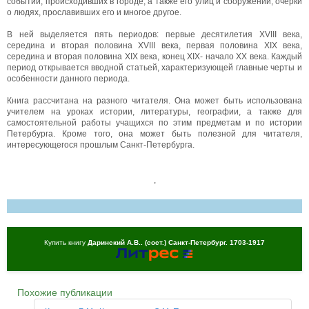
событий, происходивших в городе, а также его улиц и сооружений; очерки
о людях, прославивших его и многое другое.
В ней выделяется пять периодов: первые десятилетия XVIII века,
середина и вторая половина XVIII века, первая половина XIX века,
середина и вторая половина XIX века, конец XIX- начало XX века. Каждый
период открывается вводной статьей, характеризующей главные черты и
особенности данного периода.
Книга рассчитана на разного читателя. Она может быть использована
учителем на уроках истории, литературы, географии, а также для
самостоятельной работы учащихся по этим предметам и по истории
Петербурга. Кроме того, она может быть полезной для читателя,
интересующегося прошлым Санкт-Петербурга.
,
Купить книгу
Даринский А.В.. (сост.) Санкт-Петербург. 1703-1917
Похожие публикации