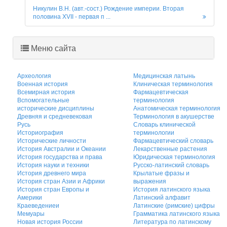
Никулин В.Н. (авт.-сост.) Рождение империи. Вторая
половина XVII - первая п ...
Меню сайта
Археология
Медицинская латынь
Военная история
Клиническая терминология
Всемирная история
Фармацевтическая
Вспомогательные
терминология
исторические дисциплины
Анатомическая терминология
Древняя и средневековая
Терминология в акушерстве
Русь
Словарь клинической
Историография
терминологии
Исторические личности
Фармацевтический словарь
История Австралии и Океании
Лекарственные растения
История государства и права
Юридическая терминология
История науки и техники
Русско-латинский словарь
История древнего мира
Крылатые фразы и
История стран Азии и Африки
выражения
История стран Европы и
История латинского языка
Америки
Латинский алфавит
Краеведениеи
Латинские (римские) цифры
Мемуары
Грамматика латинского языка
Новая история России
Литература по латинскому