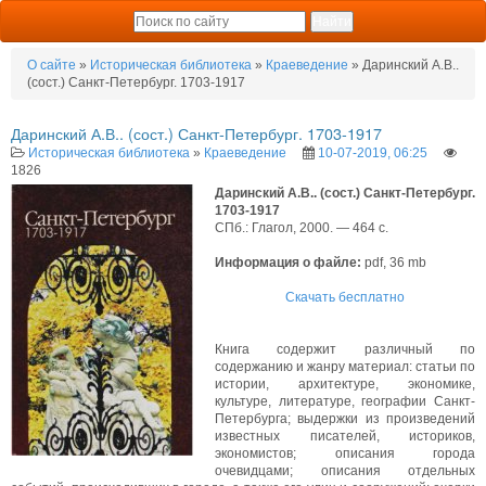
О сайте
»
Историческая библиотека
»
Краеведение
» Даринский А.В..
(сост.) Санкт-Петербург. 1703-1917
Даринский А.В.. (сост.) Санкт-Петербург. 1703-1917
Историческая библиотека
»
Краеведение
10-07-2019, 06:25
1826
Даринский А.В.. (сост.) Санкт-Петербург.
1703-1917
СПб.: Глагол, 2000. — 464 с.
Информация о файле:
pdf, 36 mb
Скачать бесплатно
Книга содержит различный по
содержанию и жанру материал: статьи по
истории, архитектуре, экономике,
культуре, литературе, географии Санкт-
Петербурга; выдержки из произведений
известных писателей, историков,
экономистов; описания города
очевидцами; описания отдельных