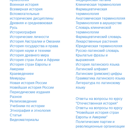
Военная история
Клиническая терминология
Всемирная история
Фармацевтическая
Вспомогательные
терминология
исторические дисциплины
Анатомическая терминология
Древняя и средневековая
Терминология в акушерстве
Русь
Словарь клинической
Историография
терминологии
Исторические личности
Фармацевтический словарь
История Австралии и Океании
Лекарственные растения
История государства и права
Юридическая терминология
История науки и техники
Русско-латинский словарь
История древнего мира
Крылатые фразы и
История стран Азии и Африки
выражения
История стран Европы и
История латинского языка
Америки
Латинский алфавит
Краеведениеи
Латинские (римские) цифры
Мемуары
Грамматика латинского языка
Новая история России
Литература по латинскому
Новейшая история России
языку
Периодические издания
Разное
Ответы на вопросы по курсу
Религиоведение
"Отечественная история"
Учебники по истории
Ответы на вопросы по курсу
Этнография и этнология
"Новейшая история стран
Статьи
Европы и Америки"
Видеоматериалы
Политические партии и
революционные организации