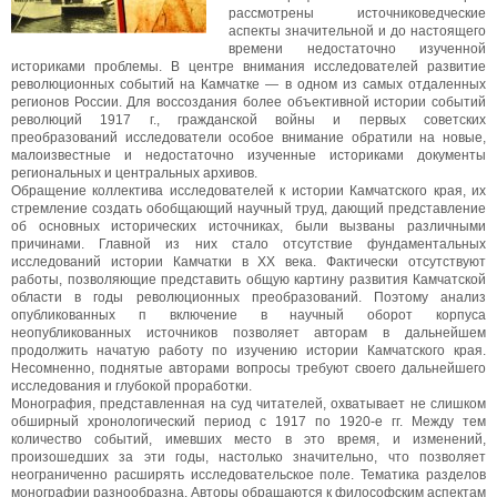
рассмотрены источниковедческие
аспекты значительной и до настоящего
времени недостаточно изученной
историками проблемы. В центре внимания исследователей развитие
революционных событий на Камчатке — в одном из самых отдаленных
регионов России. Для воссоздания более объективной истории событий
революций 1917 г., гражданской войны и первых советских
преобразований исследователи особое внимание обратили на новые,
малоизвестные и недостаточно изученные историками документы
региональных и центральных архивов.
Обращение коллектива исследователей к истории Камчатского края, их
стремление создать обобщающий научный труд, дающий представление
об основных исторических источниках, были вызваны различными
причинами. Главной из них стало отсутствие фундаментальных
исследований истории Камчатки в XX века. Фактически отсутствуют
работы, позволяющие представить общую картину развития Камчатской
области в годы революционных преобразований. Поэтому анализ
опубликованных п включение в научный оборот корпуса
неопубликованных источников позволяет авторам в дальнейшем
продолжить начатую работу по изучению истории Камчатского края.
Несомненно, поднятые авторами вопросы требуют своего дальнейшего
исследования и глубокой проработки.
Монография, представленная на суд читателей, охватывает не слишком
обширный хронологический период с 1917 по 1920-е гг. Между тем
количество событий, имевших место в это время, и изменений,
произошедших за эти годы, настолько значительно, что позволяет
неограниченно расширять исследовательское поле. Тематика разделов
монографии разнообразна. Авторы обращаются к философским аспектам