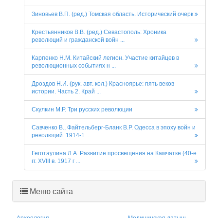
Зиновьев В.П. (ред.) Томская область. Исторический очерк
Крестьянников В.В. (ред.) Севастополь: Хроника
революций и гражданской войн ...
Карпенко Н.М. Китайский легион. Участие китайцев в
революционных событиях н ...
Дроздов Н.И. (рук. авт. кол.) Красноярье: пять веков
истории. Часть 2. Край ...
Скулкин М.Р. Три русских революции
Савченко В., Файтельберг-Бланк В.Р. Одесса в эпоху войн и
революций. 1914-1 ...
Геготаулина Л.А. Развитие просвещения на Камчатке (40-е
гг. XVIII в. 1917 г ...
Меню сайта
Археология
Медицинская латынь