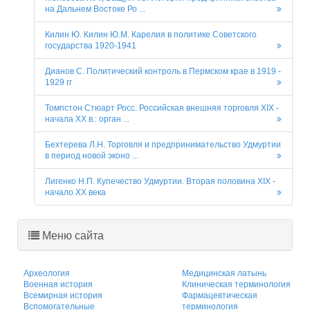
на Дальнем Востоке Ро ...
Килин Ю. Килин Ю.М. Карелия в политике Советского
государства 1920-1941
Дианов С. Политический контроль в Пермском крае в 1919 -
1929 гг
Томпстон Стюарт Росс. Российская внешняя торговля ХIX -
начала XX в.: орган ...
Бехтерева Л.Н. Торговля и предпринимательство Удмуртии
в период новой эконо ...
Лигенко Н.П. Купечество Удмуртии. Вторая половина XIX -
начало XX века
Меню сайта
Археология
Медицинская латынь
Военная история
Клиническая терминология
Всемирная история
Фармацевтическая
Вспомогательные
терминология