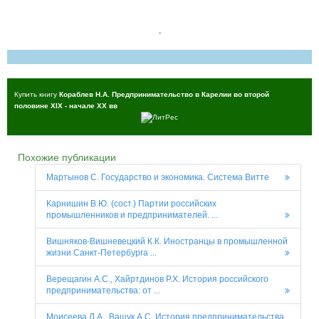
,
Купить книгу
Кораблев Н.А. Предпринимательство в Карелии во второй
половине XIX - начале XX вв
Похожие публикации
Мартынов С. Государство и экономика. Система Витте
Карнишин В.Ю. (сост.) Партии российских
промышленников и предпринимателей. ...
Вишняков-Вишневецкий К.К. Иностранцы в промышленной
жизни Санкт-Петербурга ...
Верещагин А.С., Хайртдинов Р.Х. История российского
предпринимательства: от ...
Моисеева Л.А., Ващук А.С. История предпринимательства