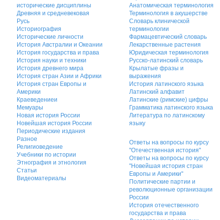
исторические дисциплины
Анатомическая терминология
Древняя и средневековая
Терминология в акушерстве
Русь
Словарь клинической
Историография
терминологии
Исторические личности
Фармацевтический словарь
История Австралии и Океании
Лекарственные растения
История государства и права
Юридическая терминология
История науки и техники
Русско-латинский словарь
История древнего мира
Крылатые фразы и
История стран Азии и Африки
выражения
История стран Европы и
История латинского языка
Америки
Латинский алфавит
Краеведениеи
Латинские (римские) цифры
Мемуары
Грамматика латинского языка
Новая история России
Литература по латинскому
Новейшая история России
языку
Периодические издания
Разное
Ответы на вопросы по курсу
Религиоведение
"Отечественная история"
Учебники по истории
Ответы на вопросы по курсу
Этнография и этнология
"Новейшая история стран
Статьи
Европы и Америки"
Видеоматериалы
Политические партии и
революционные организации
России
История отечественного
государства и права