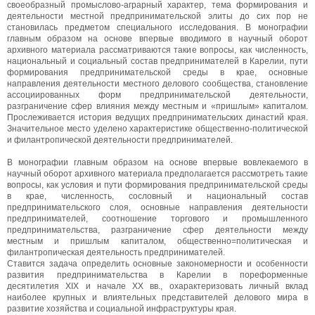
своеобразный промыслово-аграрный характер, тема формирования и
деятельности местной предпринимательской элиты до сих пор не
становилась предметом специального исследования. В монографии
главным образом на основе впервые вводимого в научный оборот
архивного материала рассматриваются такие вопросы, как численность,
национальный и социальный состав предпринимателей в Карелии, пути
формирования предпринимательской среды в крае, основные
направления деятельности местного делового сообщества, становление
ассоциированных форм предпринимательской деятельности,
разграничение сфер влияния между местным и «пришлым» капиталом.
Прослеживается история ведущих предпринимательских династий края.
Значительное место уделено характеристике общественно-политической
и филантропической деятельности предпринимателей.
В монографии главным образом на основе впервые вовлекаемого в
научный оборот архивного материала предполагается рассмотреть такие
вопросы, как условия и пути формирования предпринимательской среды
в крае, численность, сословный и национальный состав
предпринимательского слоя, основные направления деятельности
предпринимателей, соотношение торгового и промышленного
предпринимательства, разграничение сфер деятельности между
местным и пришлым капиталом, общественно=политическая и
филантропическая деятельность предпринимателей.
Ставится задача определить основные закономерности и особенности
развития предпринимательства в Карелии в пореформенные
десятилетия XIX и начале XX вв., охарактеризовать личный вклад
наиболее крупных и влиятельных представителей делового мира в
развитие хозяйства и социальной инфраструктуры края.