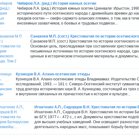
Чибиров Л.А. (ред.) История южных осетин
Чибиров Л.А. (ред.) История южных осетин Цхинвали: Ирыстон, 1990
исторического пути осетинского народа с древнейших времен до на
предков осетин — скифо-сармато-аланских племен, о том, как в те
иноземных захватчиков, о боевых и трудовых подвигах...
Санакоев М.П. (сост.) Хрестоматия по истории осетинского
Санакоев М.П. (сост.) Хрестоматия по истории осетинского на
Основная цель, преследуемая при составлении хрестомати
письменных источниках по истории осетинского народа, с
ценные в историческом отношении материалы и документы, 
Кузнецов В.А. Алано-осетинские этюды
Кузнецов В.А. Алано-осетинские этюды Владикавказ: Издательство 
исследований, 1993. — 181 с. Северо-Осетинский институт гумани
труд доктора исторических наук В. А. Кузнецова, состоящий из тре
и внутренне связанных их причастностью к истории и культуре...
Игнатенко А.П., Сидорцов В.Н. Хрестоматия по истории 
Игнатенко А.П., Сидорцов В.Н. Хрестоматия по истории Бе
во БГУ, 1977 г. - 472 с., с ил. Документы хрестоматии по
для высших учебных заведений. Они освещают разносто
деятельность народных масс, показывают борьбу белорусс