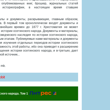
опубликованных книг, брошюр, журнальных статей
й историографии, в настоящее время ставшие
лы и документы, раскрывающие, главным образом,
а. В первый том хронологически входят документы и
внейших времен до 1877 г. Хрестоматия не может
 истории осетинского народа. Документы и материалы,
ведческого наследия по истории осетинского народа,
ным этапам. Публикуемые нами материалы и документы
ля изучения отдельных периодов истории осетинского
ажность этой работы, ибо она приводит к расширению
щения истории осетинского народа, и в-третьих, дает
ой источник...
 mb.
bit
ского народа. Том 1