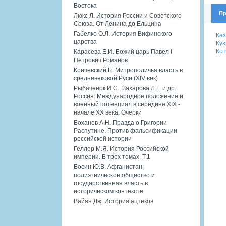
Востока
Пр
Люкс Л. История России и Советского
Союза. От Ленина до Ельцина
Габелко О.Л. История Вифинского
Каз
царства
Куз
Кот
Карасева Е.И. Божий царь Павел I
Петрович Романов
Кричевский Б. Митрополичья власть в
средневековой Руси (XIV век)
Рыбаченок И.С., Захарова Л.Г. и др.
Россия: Международное положение и
военный потенциал в середине XIX -
начале XX века. Очерки
Боханов А.Н. Правда о Григории
Распутине. Против фальсификации
российской истории
Геллер М.Я. История Российской
империи. В трех томах. Т.1
Босин Ю.В. Афганистан:
полиэтническое общество и
государственная власть в
историческом контексте
Вайян Дж. История ацтеков