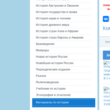
озна
История Австралии и Океании
ж
История государства и права
История науки и техники
История древнего мира
Ко
История стран Азии и Африки
История стран Европы и Америки
Кат
Краеведение
Мемуары
Др
Новая история России
Новейшая история России
Периодические издания
Разное
Религиоведение
Учебники по истории
Этнография и этнология
Материалы по истории