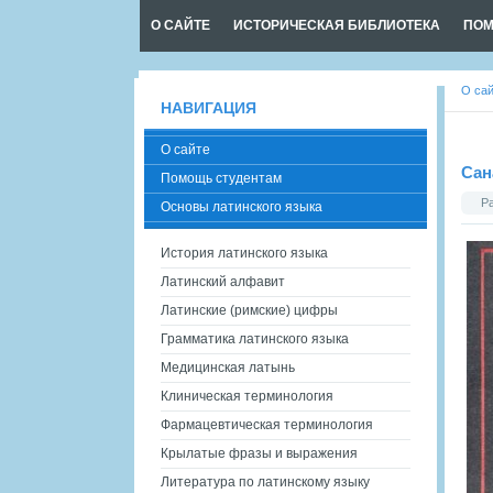
О САЙТЕ
ИСТОРИЧЕСКАЯ БИБЛИОТЕКА
ПОМ
О са
НАВИГАЦИЯ
О сайте
Сан
Помощь студентам
Р
Основы латинского языка
История латинского языка
Латинский алфавит
Латинские (римские) цифры
Грамматика латинского языка
Медицинская латынь
Клиническая терминология
Фармацевтическая терминология
Крылатые фразы и выражения
Литература по латинскому языку