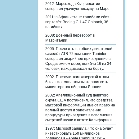
2012: Марсоход «Кьюриосити»
совершил удачную посадку на Марс.
2011: в Афганистане талибами сбит
вертолёт Boeing CH-47 Chinook, 38
погибших.
2008: Военный переворот в
Мавритании.
2005: После отказа обоих двигателей
самолёт ATR 72 компании Tuninter
совершил аварийное приводнение в
Средиземном море, погибли 16 из 34
человек, находившихся на борту.
2002: Посредством хакерской атаки
была взломана компьютерная сеть
министерства обороны Японии.
2002: Апелляционный суд девятого
округа США постановил, что средства
массовой информации имеют право на
полный доступ и запечатление
процедуры приведения в исполнения
смертной казни в штате Калифорния.
1997: Microsoft заявила, что она будет
инвестировать 150 миллионов
долларов в «Apple Computer Inc.».