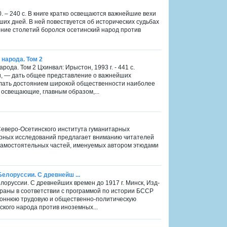
. – 240 с. В книге кратко освещаются важнейшие вехи
ших дней. В ней повествуется об исторических судьбах
чение столетий боролся осетинский народ против
 народа. Том 2
рода. Том 2 Цхинвал: Ирыстон, 1993 г. - 441 с.
и, — дать общее представление о важнейших
делать достоянием широкой общественности наиболее
освещающие, главным образом,...
Северо-Осетинского института гуманитарных
тарных исследований предлагает вниманию читателей
х самостоятельных частей, именуемых автором этюдами
Белоруссии. С древнейш ...
лоруссии. С древнейших времен до 1917 г. Минск, Изд-
добраны в соответствии с программой по истории БССР
роннюю трудовую и общественно-политическую
кого народа против иноземных...