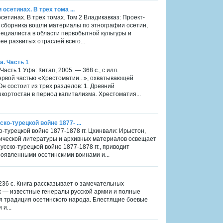
осетинах. В трех тома ...
сетинах. В трех томах. Том 2 Владикавказ: Проект-
о сборника вошли материалы по этнографии осетин,
пециалиста в области первобытной культуры и
ее развитых отраслей всего...
а. Часть 1
асть 1 Уфа: Китап, 2005. — 368 с., с илл.
ервой частью «Хрестоматии...», охватывающей
н состоит из трех разделов: 1. Древний
кортостан в период капитализма. Хрестоматия...
о-турецкой войне 1877- ...
-турецкой войне 1877-1878 гг. Цхинвали: Ирыстон,
орической литературы и архивных материалов освещает
усско-турецкой войне 1877-1878 гг., приводит
роявленными осетинскими воинами и...
 236 с. Книга рассказывает о замечательных
х — известные генералы русской армии и полные
ая традиция осетинского народа. Блестящие боевые
и...