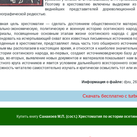
Поэтому в хрестоматию включены выдержки из 
виднейших представителей дореволюционно
иографической редкостью.
вная цель хрестоматии — сделать достоянием общественности материа
ально-экономическую, политическую и военную историю осетинского народ
риалы, посвященные основным этапам жизни осетинского народа с дре
ендовать на исчерпывающий охват всех известных письменных источников no
еденные в хрестоматии, представляют лишь часть того обширного источнико
рым мы располагаем в настоящее время, и относятся к наиболее значитель
стории осетинского народа, во-первых, создают источниковедческую базу д
да, во-вторых, выявление новых документов и материалов показывает нам в
стного круга источников и явится условием дальнейшего всестороннего осве
ожность читателю самостоятельно изучать и критически осмыслить тот или ин
Информация о файле:
djvu, 26
Скачать бесплатно c turbo
Купить книгу
Санакоев М.П. (сост.) Хрестоматия по истории осетин