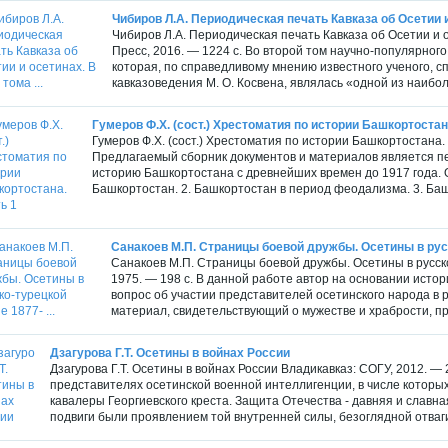
Чибиров Л.А. Периодическая печать Кавказа об Осетии и 
Чибиров Л.А. Периодическая печать Кавказа об Осетии и о
Пресс, 2016. — 1224 с. Во второй том научно-популярног
которая, по справедливому мнению известного ученого, с
кавказоведения М. О. Косвена, являлась «одной из наибол
Гумеров Ф.Х. (сост.) Хрестоматия по истории Башкортостан
Гумеров Ф.Х. (сост.) Хрестоматия по истории Башкортостана. Ч
Предлагаемый сборник документов и материалов является п
историю Башкортостана с древнейших времен до 1917 года. О
Башкортостан. 2. Башкортостан в период феодализма. 3. Баш
Санакоев М.П. Страницы боевой дружбы. Осетины в русск
Санакоев М.П. Страницы боевой дружбы. Осетины в русско
1975. — 198 с. В данной работе автор на основании ист
вопрос об участии представителей осетинского народа в р
материал, свидетельствующий о мужестве и храбрости, п
Дзагурова Г.Т. Осетины в войнах России
Дзагурова Г.Т. Осетины в войнах России Владикавказ: СОГУ, 2012. —
представителях осетинской военной интеллигенции, в числе которы
кавалеры Георгиевского креста. Защита Отечества - давняя и славн
подвиги были проявлением той внутренней силы, безоглядной отваги 