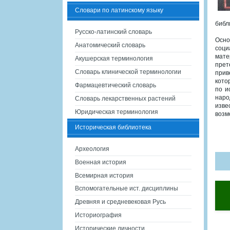
Словари по латинскому языку
библ
Русско-латинский словарь
Осно
Анатомический словарь
соци
мате
Акушерская терминология
прет
Словарь клинической терминологии
прив
кото
Фармацевтический словарь
по и
наро
Словарь лекарственных растений
изве
Юридическая терминология
возм
Историческая библиотека
Археология
Военная история
Всемирная история
Вспомогательные ист. дисциплины
Древняя и средневековая Русь
Историография
Исторические личности