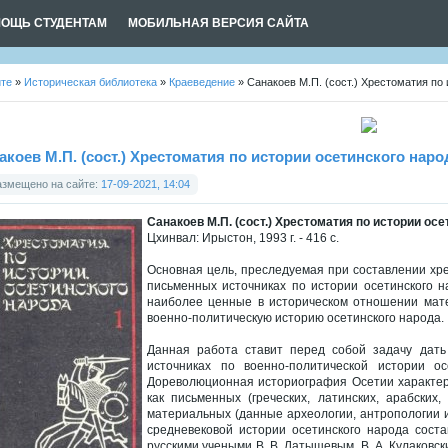
ОЩЬ СТУДЕНТАМ
МОБИЛЬНАЯ ВЕРСИЯ САЙТА
йте
»
Историческая библиотека
»
Краеведение
» Санакоев М.П. (сост.) Хрестоматия по 
акоев М.П. (сост.) Хрестоматия по истории осетинского наро
азмещено на сайте:
17-09-2021, 14:04
Санакоев М.П. (сост.) Хрестоматия по истории осе
Цхинвал: Ирыстон, 1993 г. - 416 с.
Основная цель, преследуемая при составлении хр
письменных источниках по истории осетинского 
наиболее ценные в историческом отношении мат
военно-политическую историю осетинского народа.
Данная работа ставит перед собой задачу дат
источниках по военно-политической истории о
Дореволюционная историография Осетии характер
как письменных (греческих, латинских, арабских, 
материальных (данные археологии, антропологии и
средневековой истории осетинского народа сост
русскими учеными В. В. Латышевым, В. А. Кулаковск