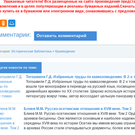
Уважаемые читатели! Все размещенные на сайте произведения предст
комления и в целях популяризации и рекламы бумажных изданий.Скачать 
е купить ее в бумажном или электронном виде, ознакомившись с предложе
мментарии:
Оставить комментарий
егория:
Историческая библиотека
»
Краеведение
угие новости по теме:
Тогошвили Г.Д. Избранные труды по кавказоведению. В 2-х 
Тогошвили Г.Д. Избранные труды по кавказоведению. В 2-х тома
вошли три монографии в переводе на русский язык, посвяще
древнейших времен по XX столетие. Широко используя истори
литературу вокруг темы, автор воссоздает цельную панораму 
Блиев М.М. Русско-осетинские отношения в XVIII веке. Том 2
Блиев М.М. Русско-осетинские отношения в XVIII веке. Том 2 О
архивов бесценны. Они являются основным и наиболее надежн
середины XVIII века по истории Осетии мы имеем весьма огран
в архивах России стали откладываться документы, более или ме