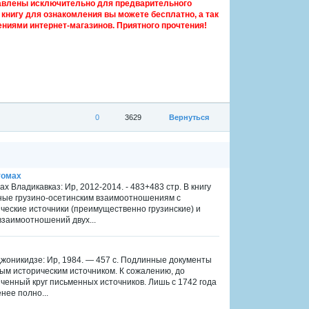
авлены исключительно для предварительного
книгу для ознакомления вы можете бесплатно, а так
ниями интернет-магазинов. Приятного прочтения!
0
3629
Вернуться
томах
х Владикавказ: Ир, 2012-2014. - 483+483 стр. В книгу
нные грузино-осетинским взаимоотношениям с
ческие источники (преимущественно грузинские) и
взаимоотношений двух...
рджоникидзе: Ир, 1984. — 457 с. Подлинные документы
ым историческим источником. К сожалению, до
иченный круг письменных источников. Лишь с 1742 года
нее полно...