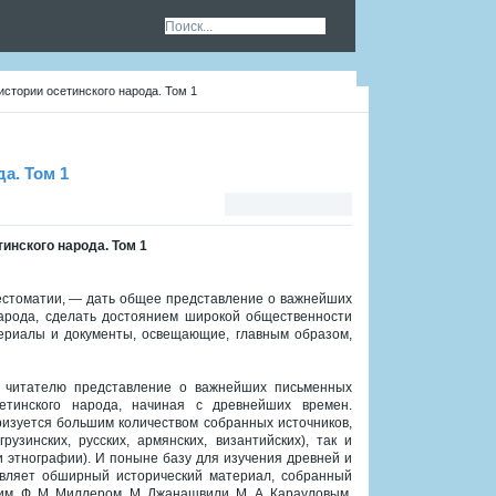
истории осетинского народа. Том 1
да. Том 1
тинского народа. Том 1
естоматии, — дать общее представление о важнейших
народа, сделать достоянием широкой общественности
ериалы и документы, освещающие, главным образом,
ь читателю представление о важнейших письменных
сетинского народа, начиная с древнейших времен.
изуется большим количеством собранных источников,
грузинских, русских, армянских, византийских), так и
 этнографии). И поныне базу для изучения древней и
авляет обширный исторический материал, собранный
им, Ф. М. Миллером, М. Джанашвили, М. А. Карауловым.