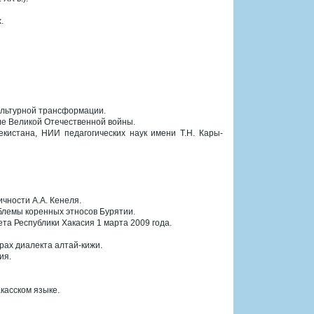
.
культурной трансформации.
сле Великой Отечественной войны.
екистана, НИИ педагогических наук имени Т.Н. Кары-
чности А.А. Кенеля.
блемы коренных этносов Бурятии.
вета Республики Хакасия 1 марта 2009 года.
рах диалекта алтай-кижи.
ия.
касском языке.