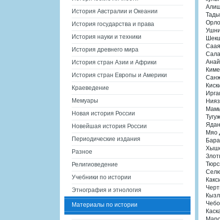
Алиш
История Австралии и Океании
Тады
Орло
История государства и права
Ушни
История науки и техники
Шекш
Саая
История древнего мира
Сала
Анай
История стран Азии и Африки
Киме
История стран Европы и Америки
Санж
Киск
Краеведение
Ирга
Мемуары
Нияз
Мамы
Новая история России
Тугу
Ядан
Новейшая история России
Мяо 
Периодические издания
Бара
Хыше
Разное
Злот
Тюрс
Религиоведение
Селю
Учебники по истории
Какс
Черт
Этнография и этнология
Кызл
Чебо
Материалы по истории
Каск
Марс