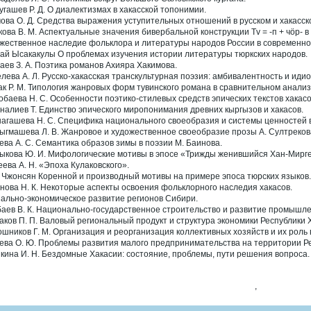
угашев Р. Д. О диалектизмах в хакасской топонимии.
ова О. Д. Средства выражения уступительных отношений в русском и хакасск
кова В. М. Аспектуальные значения бивербальной конструкции Тv = -п + чöр- в
жественное наследие фольклора и литературы народов России в современно
ай Ысакакулы О проблемах изучения истории литературы тюркских народов.
аев З. А. Поэтика романов Ахияра Хакимова.
лева А. Л. Русско-хакасская транскультурная поэзия: амбивалентность и идио
ак Р. М. Типология жанровых форм тувинского романа в сравнительном анализ
обаева Н. С. Особенности поэтико-стилевых средств эпических текстов хакасо
уналиев Т. Единство эпического миропонимания древних кыргызов и хакасов.
агашева Н. С. Специфика национального своеобразия и системы ценностей в
ыгмашева Л. В. Жанровое и художественное своеобразие прозы А. Султреков
ева А. С. Семантика образов зимы в поэзии М. Баинова.
ыкова Ю. И. Мифологические мотивы в эпосе «Трижды женившийся Хан-Мирге
ева А. Н. «Эпоха Кулаковского».
 Чжонсян Коренной и производный мотивы на примере эпоса тюрских языков.
нова Н. К. Некоторые аспекты освоения фольклорного наследия хакасов.
ально-экономическое развитие регионов Сибири.
аев В. К. Национально-государственное строительство и развитие промышленн
аков П. П. Валовый региональный продукт и структура экономики Республики 
шников Г. М. Организация и реорганизация коллективных хозяйств и их роль 
ева О. Ю. Проблемы развития малого предпринимательства на территории Ре
кина И. Н. Бездомные Хакасии: состояние, проблемы, пути решения вопроса.
,