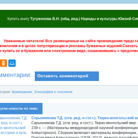
Купить книгу
Тугужекова В.Н. (общ. ред.) Народы и культуры Южной С
Уважаемые читатели! Все размещенные на сайте произведения предст
комления и в целях популяризации и рекламы бумажных изданий.Скачать 
е купить ее в бумажном или электронном виде, ознакомившись с предложе
мментарии:
Оставить комментарий
егория:
Краеведение
,
Этнография и этнология
угие новости по теме:
Скрынникова Т.Д. (отв. ред. и сост.). Тюрко-монгольский ми
Скрынникова Т.Д. (отв. ред. и сост.). Тюрко-монгольский мир
239 с. — (Материалы международной научной конференции,
Кляшторного). Сборник включает материалы конференции,
Григорьевича Кляшторного (1928‒2014), видного российског