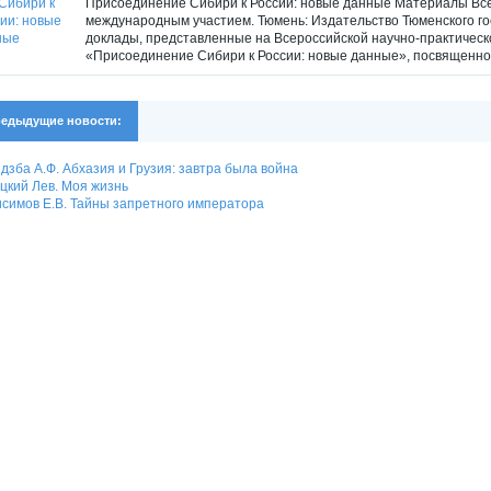
Присоединение Сибири к России: новые данные Материалы Все
международным участием. Тюмень: Издательство Тюменского гос
доклады, представленные на Всероссийской научно-практичес
«Присоединение Сибири к России: новые данные», посвященной
едыдущие новости:
дзба А.Ф. Абхазия и Грузия: завтра была война
цкий Лев. Моя жизнь
симов Е.В. Тайны запретного императора