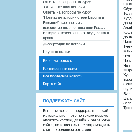
Ответы на вопросы по курсу
Сунч
"Отечественная история"
Обум
Ответы на вопросы по курсу
Теля
"Новейшая история стран Европы и
Худо
Америки"
Политические партии и
Данд
революционные организации России
Алиб
Коше
История отечественного государства и
Донг
права
Чист
Диссертации по истории
Тург
Майн
Научные статьи
Челт
Видеоматериалы
Чочи
Чапт
Расширенный поиск
Мыре
Хуан
Все последние новости
Бара
Карта сайта
Соци
Шулб
Бурн
Шапо
ПОДДЕРЖАТЬ САЙТ
Зеле
Трош
Вы можете поддержать сайт
материально — это не только поможет
оплатить хостинг, дизайн и разработку
сайта, но и позволит не загромождать
сайт надоедливой рекламой.