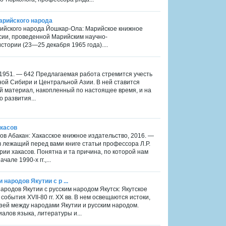
марийского народа
арийского народа Йошкар-Ола: Марийское книжное
ссии, проведенной Марийским научно-
стории (23—25 декабря 1965 года)....
1951. — 642 Предлагаемая работа стремится учесть
й Сибири и Центральной Азии. В ней ставится
й материал, накопленный по настоящее время, и на
 развития...
акасов
ов Абакан: Хакасское книжное издательство, 2016. —
в лежащий перед вами книге статьи профессора Л.Р.
и хакасов. Понятна и та причина, по которой нам
але 1990-х гг.,...
 народов Якутии с р ...
народов Якутии с русским народом Якутск: Якутское
обытия ХVІІ-80 гг. XX вв. В нем освещаются истоки,
зей между народами Якутии и русским народом.
алов языка, литературы и...