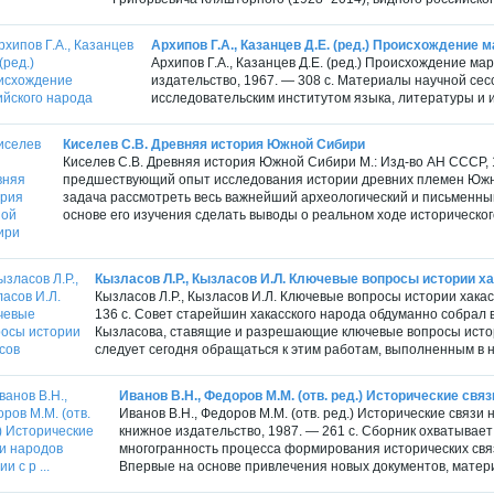
Архипов Г.А., Казанцев Д.Е. (ред.) Происхождение 
Архипов Г.А., Казанцев Д.Е. (ред.) Происхождение м
издательство, 1967. — 308 с. Материалы научной се
исследовательским институтом языка, литературы и и
Киселев С.В. Древняя история Южной Сибири
Киселев С.В. Древняя история Южной Сибири М.: Изд-во АН СССР, 
предшествующий опыт исследования истории древних племен Южно
задача рассмотреть весь важнейший археологический и письменны
основе его изучения сделать выводы о реальном ходе исторического
Кызласов Л.Р., Кызласов И.Л. Ключевые вопросы истории х
Кызласов Л.Р., Кызласов И.Л. Ключевые вопросы истории хакас
136 с. Совет старейшин хакасского народа обдуманно собрал 
Кызласова, ставящие и разрешающие ключевые вопросы истори
следует сегодня обращаться к этим работам, выполненным в нач
Иванов В.Н., Федоров М.М. (отв. ред.) Исторические связи
Иванов В.Н., Федоров М.М. (отв. ред.) Исторические связи 
книжное издательство, 1987. — 261 с. Сборник охватывает с
многогранность процесса формирования исторических свя
Впервые на основе привлечения новых документов, матери