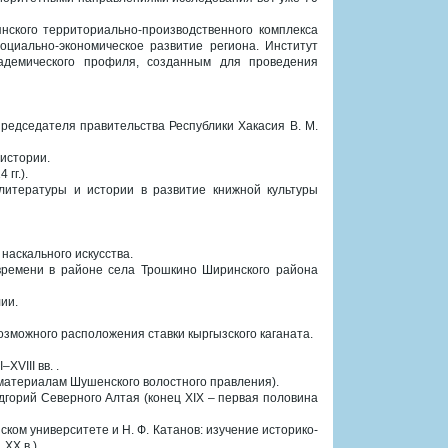
янского территориально-производственного комплекса
циально-экономическое развитие региона. Институт
адемического профиля, созданным для проведения
редседателя правительства Республики Хакасия В. М.
 истории.
гг.).
 литературы и истории в развитие книжной культуры
наскального искусства.
 времени в районе села Трошкино Ширинского района
ии.
озможного расположения ставки кыргызского каганата.
XVIII вв. .
о материалам Шушенского волостного правления).
горий Северного Алтая (конец XIX – первая половина
ском университете и Н. Ф. Катанов: изучение историко-
ХХ в.).