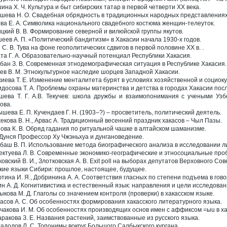
ина Х. Ч. Культура и быт сибирских татар в первой четверти ХХ века.
шева Н. О. Свадебная обрядность в традиционных народных представлениях
ва Е. А. Символика национального свадебного костюма женщин-телеуток.
цкий В. В. Формирование северной и вилюйской группы якутов.
еев А. П. «Политический бандитизм» в Хакасии начала 1930-х годов.
 С. В. Тува на фоне геополитических сдвигов в первой половине ХХ в. .
та Г. А. Образовательно-научный потенциал Республики Хакасия.
бан З. В. Современная этнодемографическая ситуация в Республике Хакасия.
ев В. М. Этнокультурное наследие шорцев Западной Хакасии.
иева Т. Е. Изменение менталитета бурят в условиях хозяйственной и социо
идосова Т. А. Проблемы охраны материнства и детства в городах Хакасии по
шева Т. Г. А.В. Текучев: школа дружбы и взаимопонимания с учеными Узб
ова.
шева Е. П. Кучендаев Г. Н. (1903–?) – просветитель, политический деятель.
жекова В. Н., Арвас А. Традиционный весенний праздник хакасов – Чыл Пазы.
ова К. В. Обряд гадания по ритуальной чашке в алтайском шаманизме.
Дунся Профессор Ху Чжэньхуа и дунгановедение.
баш В. П. Использование метода биографического анализа в исследовании ли
ктуева Л. В. Современные экономико-географические и этносоциальные про
ковский В. И., Злотковская А. В. Exit poll на выборах депутатов Верховного Со
кие языки Сибири: прошлое, настоящее, будущее.
тина И. Я., Добринина А. А. Соответствия гласных по степени подъема в гово
ин А. Д. Когнитивистика и естественный язык: направления и цели исследован
ыкова М. Д. Глаголы со значением контроля (проверки) в хакасском языке.
асов А. С. Об особенностях формирования хакасского литературного языка.
чакова И. М. Об особенностях производящих основ имен с аффиксом =ыu в ха
аракова З. Е. Названия растений, заимствованные из русского языка.
адолов Л. С. Топонимы вокруг Большого Салбыкского кургана.