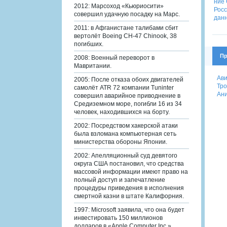
2012: Марсоход «Кьюриосити»
совершил удачную посадку на Марс.
2011: в Афганистане талибами сбит
вертолёт Boeing CH-47 Chinook, 38
погибших.
Пр
2008: Военный переворот в
Мавритании.
Ави
2005: После отказа обоих двигателей
Тро
самолёт ATR 72 компании Tuninter
Ани
совершил аварийное приводнение в
Средиземном море, погибли 16 из 34
человек, находившихся на борту.
2002: Посредством хакерской атаки
была взломана компьютерная сеть
министерства обороны Японии.
2002: Апелляционный суд девятого
округа США постановил, что средства
массовой информации имеют право на
полный доступ и запечатление
процедуры приведения в исполнения
смертной казни в штате Калифорния.
1997: Microsoft заявила, что она будет
инвестировать 150 миллионов
долларов в «Apple Computer Inc.».