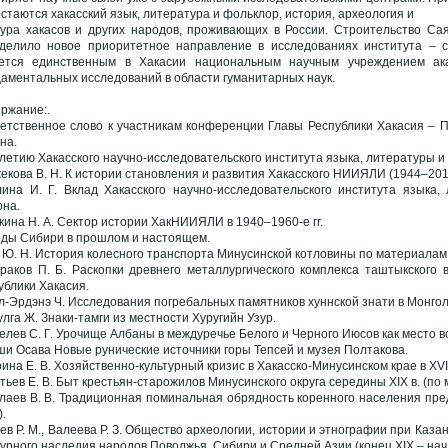
остаются хакасский язык, литература и фольклор, история, археология и
тура хакасов и других народов, проживающих в России. Строительство Са
делило новое приоритетное направление в исследованиях института – со
ется единственным в Хакасии национальным научным учреждением ак
аментальных исследований в области гуманитарных наук.
ржание:.
етственное слово к участникам конференции Главы Республики Хакасия – П
на.
-летию Хакасского научно-исследовательского института языка, литературы и
жекова В. Н. К истории становления и развития Хакасского НИИЯЛИ (1944–2014 
ина И. Г. Вклад Хакасского научно-исследовательского института языка,
она.
кина Н. А. Сектор истории ХакНИИЯЛИ в 1940–1960-е гг.
ды Сибири в прошлом и настоящем.
 Ю. Н. История колесного транспорта Минусинской котловины по материалам 
раков П. Б. Раскопки древнего металлургического комплекса таштыкского
ублики Хакасия.
л-Эрдэнэ Ч. Исследования погребальных памятников хуннской знати в Монгол
улга Ж. Знаки-тамги из местности Хуругийн Узур.
елев С. Г. Урочище Албаны в междуречье Белого и Черного Июсов как место в
ши Осава Новые рунические источники горы Тепсей и музея Полтакова.
ина Е. В. Хозяйственно-культурный кризис в Хакасско-Минусинском крае в XVII–
тьев Е. В. Быт крестьян-старожилов Минусинского округа середины XIX в. (п
лаев В. В. Традиционная поминальная обрядность коренного населения пред
).
ев Р. М., Валеева Р. З. Общество археологии, истории и этнографии при Казан
турного наследия народов Поволжья, Сибири и Средней Азии (конец ХIХ – нач. 