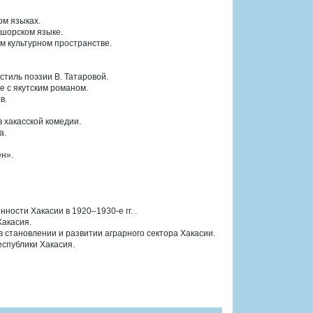
ом языках.
 шорском языке.
м культурном пространстве.
стиль поэзии В. Татаровой.
е с якутским романом.
в.
 хакасской комедии.
а.
н».
ости Хакасии в 1920–1930-е гг. .
Хакасия.
в становлении и развитии аграрного сектора Хакасии.
спублики Хакасия.