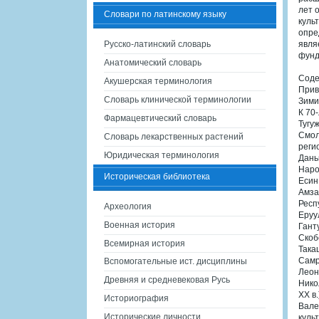
лет 
Словари по латинскому языку
куль
опре
Русско-латинский словарь
явля
фунд
Анатомический словарь
Соде
Акушерская терминология
Прив
Словарь клинической терминологии
Зими
К 70
Фармацевтический словарь
Тугу
Смол
Словарь лекарственных растений
реги
Юридическая терминология
Дань
Наро
Историческая библиотека
Есин
Амза
Респ
Археология
Еруу
Военная история
Гант
Скоб
Всемирная история
Така
Самр
Вспомогательные ист. дисциплины
Леон
Древняя и средневековая Русь
Нико
XX в.
Историография
Вале
Исторические личности
куль