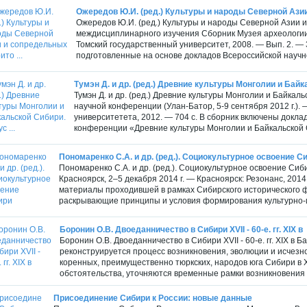
Ожередов Ю.И. (ред.) Культуры и народы Северной Азии
Ожередов Ю.И. (ред.) Культуры и народы Северной Азии 
междисциплинарного изучения Сборник Музея археологии 
Томский государственный университет, 2008. — Вып. 2. — 
подготовленные на основе докладов Всероссийской научн
Тумэн Д. и др. (ред.) Древние культуры Монголии и Байк
Тумэн Д. и др. (ред.) Древние культуры Монголии и Байка
научной конференции (Улан-Батор, 5-9 сентября 2012 г.).
университетета, 2012. — 704 с. В сборник включены докла
конференции «Древние культуры Монголии и Байкальской 
Пономаренко С.А. и др. (ред.). Социокультурное освоение С
Пономаренко С.А. и др. (ред.). Социокультурное освоение Си
Красноярск, 2–5 декабря 2014 г. — Красноярск: Резонанс, 201
материалы проходившей в рамках Сибирского исторического 
раскрывающие принципы и условия формирования культурно-и
Боронин О.В. Двоеданничество в Сибири XVII - 60-е. гг. XIX в
Боронин О.В. Двоеданничество в Сибири XVII - 60-е. гг. XIX в 
реконструируется процесс возникновения, эволюции и исчезн
коренных, преимущественно тюркских, народов юга Сибири в XVI
обстоятельства, уточняются временные рамки возникновения 
Присоединение Сибири к России: новые данные