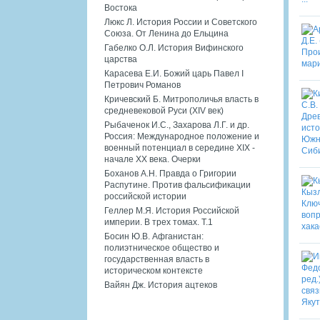
Востока
Люкс Л. История России и Советского
Союза. От Ленина до Ельцина
Габелко О.Л. История Вифинского
царства
Карасева Е.И. Божий царь Павел I
Петрович Романов
Кричевский Б. Митрополичья власть в
средневековой Руси (XIV век)
Рыбаченок И.С., Захарова Л.Г. и др.
Россия: Международное положение и
военный потенциал в середине XIX -
начале XX века. Очерки
Боханов А.Н. Правда о Григории
Распутине. Против фальсификации
российской истории
Геллер М.Я. История Российской
империи. В трех томах. Т.1
Босин Ю.В. Афганистан:
полиэтническое общество и
государственная власть в
историческом контексте
Вайян Дж. История ацтеков