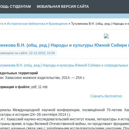
ОЩЬ СТУДЕНТАМ
МОБИЛЬНАЯ ВЕРСИЯ САЙТА
йте
»
Историческая библиотека
»
Краеведение
» Тугужекова В.Н. (общ. ред.) Народы и
ужекова В.Н. (общ. ред.) Народы и культуры Южной Сибири
азмещено на сайте:
22-12-2015, 14:34
едельных территорий
ан: Хакасское книжное издательство, 2014. — 254 с.
рмация о файле:
pdf, 11 mb
Скачать бесплатно
риалы Международной научной конференции, посвящённой 70-летию Хакас
ратуры и истории (24–26 сентября 2014 г.).
14 г. Хакасский научно-исследовательский институт языка, литературы и ис
страны время, в годы Великой Отечественной войны, он продолжает фундаме
иряет научные связи уже с зарубежными исследовательскими центрами. Пр