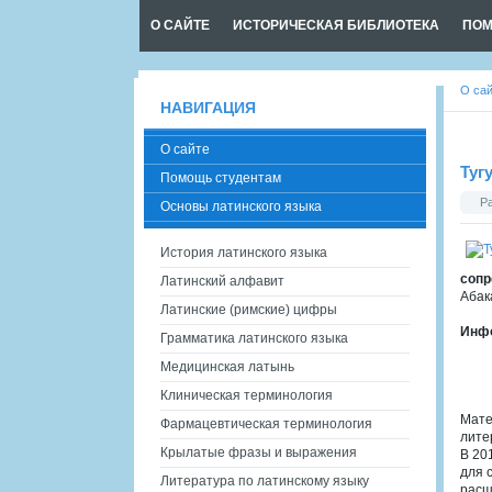
О САЙТЕ
ИСТОРИЧЕСКАЯ БИБЛИОТЕКА
ПОМ
О са
НАВИГАЦИЯ
О сайте
Туг
Помощь студентам
Р
Основы латинского языка
История латинского языка
сопр
Латинский алфавит
Абак
Латинские (римские) цифры
Инфо
Грамматика латинского языка
Медицинская латынь
Клиническая терминология
Мате
Фармацевтическая терминология
лите
Крылатые фразы и выражения
В 20
для 
Литература по латинскому языку
расш