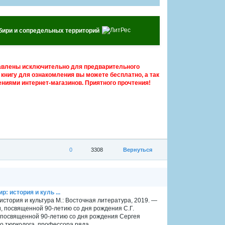
ибири и сопредельных территорий
авлены исключительно для предварительного
книгу для ознакомления вы можете бесплатно, а так
ниями интернет-магазинов. Приятного прочтения!
0
3308
Вернуться
р: история и куль ...
: история и культура М.: Восточная литература, 2019. —
 посвященной 90-летию со дня рождения С.Г.
 посвященной 90-летию со дня рождения Сергея
о тюрколога, профессора ряда...