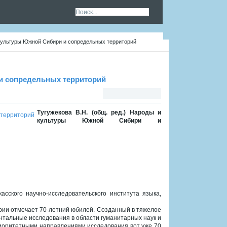
 культуры Южной Сибири и сопредельных территорий
 и сопредельных территорий
Тугужекова В.Н. (общ. ред.) Народы и
культуры Южной Сибири и
ского научно-исследовательского института языка,
тории отмечает 70-летний юбилей. Созданный в тяжелое
нтальные исследования в области гуманитарных наук и
иоритетными направлениями исследования вот уже 70