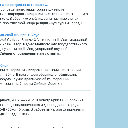
 и сопредельных террито ...
и сопредельных территорий в контексте
и этнографии Сибири им. В.М. Флоринского. — Томск:
376 с. В сборнике опубликованы научные статьи,
о-практической конференции «Культуры и народы...
альской Сибири. Выпус ...
льской Сибири. Выпуск 3 Материалы III Международной
 — Улан-Батор: Изд-во Монгольского государственного
ды участников III Международной научной
Сибири», посвященные актуальным...
ибири
бири Материалы Сибирского исторического форума.
4. — 304 с. В настоящем сборнике опубликованы
форума научно-практической конференции,
сторической среды Сибири. Доклады...
Барнаул, 2002. — 220 с. В монографии О.В. Боронина
овения двоеданничества и двоеподданства ряда
I - 60-х гг. XIX вв. В работе выявляются причины и
двоеподданства и...