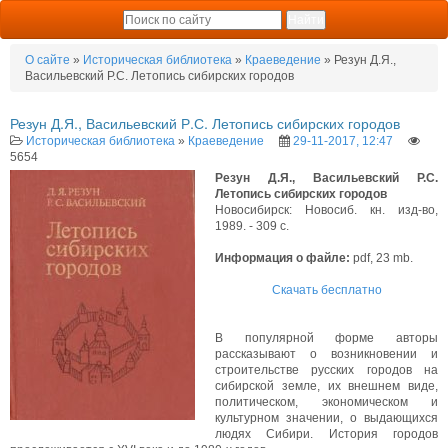
О сайте
»
Историческая библиотека
»
Краеведение
» Резун Д.Я.,
Васильевский Р.С. Летопись сибирских городов
Резун Д.Я., Васильевский Р.С. Летопись сибирских городов
Историческая библиотека
»
Краеведение
29-11-2017, 12:47
5654
Резун Д.Я., Васильевский Р.С.
Летопись сибирских городов
Новосибирск: Новосиб. кн. изд-во,
1989. - 309 с.
Информация о файле:
pdf, 23 mb.
Скачать бесплатно
В популярной форме авторы
рассказывают о возникновении и
строительстве русских городов на
сибирской земле, их внешнем виде,
политическом, экономическом и
культурном значении, о выдающихся
людях Сибири. История городов