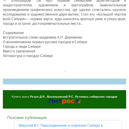
— этнографом. Он был первым сибирским архитектором и
градостроителем, художником и картографом. Замечательным
произведением графического искусства, где удачно сочетались научное
исследование и художественное даро-ва'ние, стал его «Большой чертеж
всей Сибири»— первая карта, куда нанесены крупные реки и озера края,
города и остроги, достопримечательные места...
Содержание
Вступительное слово академика А.П. Деревянко
О возникновении первых русских городов в Сибири
Города и люди Сибири
Вместо заключения
Литература о городах Сибири
,
Купить книгу
Резун Д.Я., Васильевский Р.С. Летопись сибирских городов
Похожие публикации
Мирзоев В.Г. Присоединение и освоение Сибири в