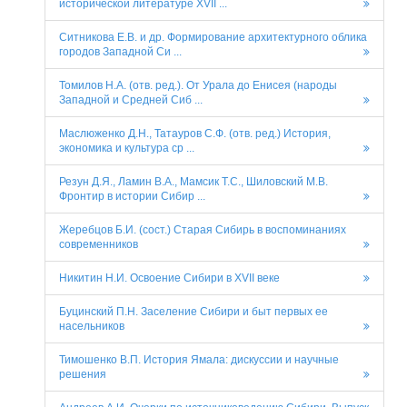
исторической литературе XVII ...
Ситникова Е.В. и др. Формирование архитектурного облика
городов Западной Си ...
Томилов Н.А. (отв. ред.). От Урала до Енисея (народы
Западной и Средней Сиб ...
Маслюженко Д.Н., Татауров С.Ф. (отв. ред.) История,
экономика и культура ср ...
Резун Д.Я., Ламин В.А., Мамсик Т.С., Шиловский М.В.
Фронтир в истории Сибир ...
Жеребцов Б.И. (сост.) Старая Сибирь в воспоминаниях
современников
Никитин Н.И. Освоение Сибири в XVII веке
Буцинский П.Н. Заселение Сибири и быт первых ее
насельников
Тимошенко В.П. История Ямала: дискуссии и научные
решения