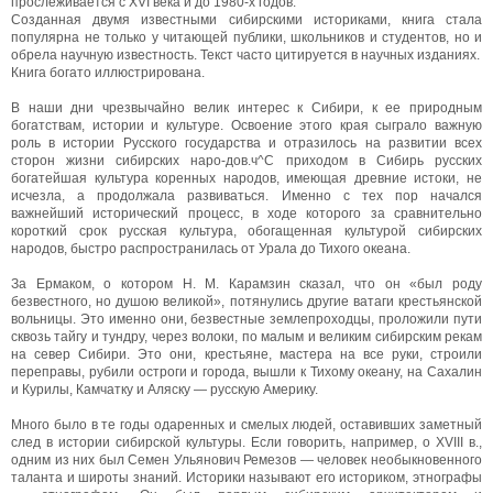
прослеживается с XVI века и до 1980-х годов.
Созданная двумя известными сибирскими историками, книга стала
популярна не только у читающей публики, школьников и студентов, но и
обрела научную известность. Текст часто цитируется в научных изданиях.
Книга богато иллюстрирована.
В наши дни чрезвычайно велик интерес к Сибири, к ее природным
богатствам, истории и культуре. Освоение этого края сыграло важную
роль в истории Русского государства и отразилось на развитии всех
сторон жизни сибирских наро-дов.ч^С приходом в Сибирь русских
богатейшая культура коренных народов, имеющая древние истоки, не
исчезла, а продолжала развиваться. Именно с тех пор начался
важнейший исторический процесс, в ходе которого за сравнительно
короткий срок русская культура, обогащенная культурой сибирских
народов, быстро распространилась от Урала до Тихого океана.
За Ермаком, о котором Н. М. Карамзин сказал, что он «был роду
безвестного, но душою великой», потянулись другие ватаги крестьянской
вольницы. Это именно они, безвестные землепроходцы, проложили пути
сквозь тайгу и тундру, через волоки, по малым и великим сибирским рекам
на север Сибири. Это они, крестьяне, мастера на все руки, строили
переправы, рубили остроги и города, вышли к Тихому океану, на Сахалин
и Курилы, Камчатку и Аляску — русскую Америку.
Много было в те годы одаренных и смелых людей, оставивших заметный
след в истории сибирской культуры. Если говорить, например, о XVIII в.,
одним из них был Семен Ульянович Ремезов — человек необыкновенного
таланта и широты знаний. Историки называют его историком, этнографы