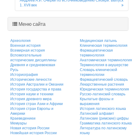
Андреев А.И. Очерки по источниковедению Сибири. Выпуск
1. XVII век
Меню сайта
Археология
Медицинская латынь
Военная история
Клиническая терминология
Всемирная история
Фармацевтическая
Вспомогательные
терминология
исторические дисциплины
Анатомическая терминология
Древняя и средневековая
Терминология в акушерстве
Русь
Словарь клинической
Историография
терминологии
Исторические личности
Фармацевтический словарь
История Австралии и Океании
Лекарственные растения
История государства и права
Юридическая терминология
История науки и техники
Русско-латинский словарь
История древнего мира
Крылатые фразы и
История стран Азии и Африки
выражения
История стран Европы и
История латинского языка
Америки
Латинский алфавит
Краеведениеи
Латинские (римские) цифры
Мемуары
Грамматика латинского языка
Новая история России
Литература по латинскому
Новейшая история России
языку