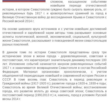
сложном, насыщенном событиями
новейшем периоде отечественной
истории, в котором Севастополю суждено было сыграть важную роль, от
революционных бурь 1917 г. и кровопролитных сражений за город в
Великую Отечественную войну до воссоединения Крыма и Севастополя с
Россией весной 2014 г.
На основе широкого круга источников и с учетом новейших достижений
отечественной и зарубежной науки авторы тома раскрывают основные
аспекты политической, военной, экономической, социальной, культурной
жизни Севастополя, рассказывают о повседневной жизни севастопольцев
разных поколений.
В данном томе по истории Севастополя представлены сразу три
исторические эпохи в жизни города - дореволюционная, советская и
постсоветская, что характеризует значительную динамику последних 100
лет. Изложение событий начинается кануном революционных событий
1917 г. и заканчивается возвращением Севастополя в состав Российской
Федерации. Материал организован хронологически, с учетом
общепринятой периодизации новейшей и современной истории России и
СССР. В томе восемь глав: Севастополь в период революции и
Гражданской войны (1917-1920 гг.); развитие города в 1920-е, 1930-е годы;
Севастополь во время Великой Отечественной войны; восстановление
города, его развитие вплоть до конца советской эпохи; Севастополь в
постсоветский период (19912013 гг.) и, наконец, город в условиях Русской
весны 2014 г.