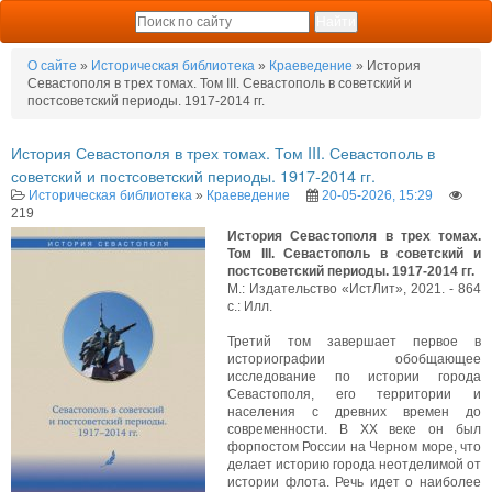
О сайте
»
Историческая библиотека
»
Краеведение
» История
Севастополя в трех томах. Том III. Севастополь в советский и
постсоветский периоды. 1917-2014 гг.
История Севастополя в трех томах. Том III. Севастополь в
советский и постсоветский периоды. 1917-2014 гг.
Историческая библиотека
»
Краеведение
20-05-2026, 15:29
219
История Севастополя в трех томах.
Том III. Севастополь в советский и
постсоветский периоды. 1917-2014 гг.
М.: Издательство «ИстЛит», 2021. - 864
с.: Илл.
Третий том завершает первое в
историографии обобщающее
исследование по истории города
Севастополя, его территории и
населения с древних времен до
современности. В XX веке он был
форпостом России на Черном море, что
делает историю города неотделимой от
истории флота. Речь идет о наиболее