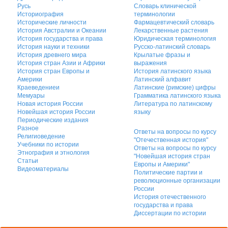
Русь
Словарь клинической
Историография
терминологии
Исторические личности
Фармацевтический словарь
История Австралии и Океании
Лекарственные растения
История государства и права
Юридическая терминология
История науки и техники
Русско-латинский словарь
История древнего мира
Крылатые фразы и
История стран Азии и Африки
выражения
История стран Европы и
История латинского языка
Америки
Латинский алфавит
Краеведениеи
Латинские (римские) цифры
Мемуары
Грамматика латинского языка
Новая история России
Литература по латинскому
Новейшая история России
языку
Периодические издания
Разное
Ответы на вопросы по курсу
Религиоведение
"Отечественная история"
Учебники по истории
Ответы на вопросы по курсу
Этнография и этнология
"Новейшая история стран
Статьи
Европы и Америки"
Видеоматериалы
Политические партии и
революционные организации
России
История отечественного
государства и права
Диссертации по истории