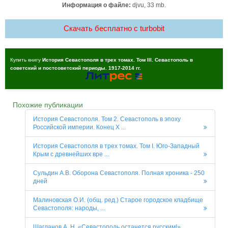
Информация о файле:
djvu, 33 mb.
Скачать бесплатно c turbobit
Купить книгу
История Севастополя в трех томах. Том III. Севастополь в
советский и постсоветский периоды. 1917-2014 гг.
Похожие публикации
История Севастополя. Том 2. Севастополь в эпоху
Российской империи. Конец X ...
История Севастополя в трех томах. Том I. Юго-Западный
Крым с древнейших вре ...
Сульдин А.В. Оборона Севастополя. Полная хроника - 250
дней
Малиновская О.И. (общ. ред.) Старое городское кладбище
Севастополя: народы, ...
Шагланов А. Н. «Севастополь останется русским!»