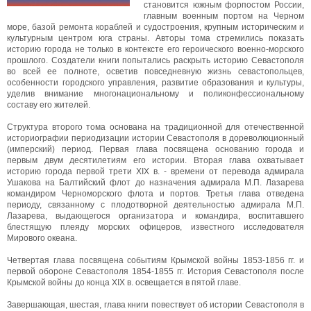
становится южным форпостом России,
главным военным портом на Черном
море, базой ремонта кораблей и судостроения, крупным историческим и
культурным центром юга страны. Авторы тома стремились показать
историю города не только в контексте его героического военно-морского
прошлого. Создатели книги попытались раскрыть историю Севастополя
во всей ее полноте, осветив повседневную жизнь севастопольцев,
особенности городского управления, развитие образования и культуры,
уделив внимание многонациональному и поликонфессиональному
составу его жителей.
Структура второго тома основана на традиционной для отечественной
историографии периодизации истории Севастополя в дореволюционный
(имперский) период. Первая глава посвящена основанию города и
первым двум десятилетиям его истории. Вторая глава охватывает
историю города первой трети XIX в. - времени от перевода адмирала
Ушакова на Балтийский флот до назначения адмирала М.П. Лазарева
командиром Черноморского флота и портов. Третья глава отведена
периоду, связанному с плодотворной деятельностью адмирала М.П.
Лазарева, выдающегося организатора и командира, воспитавшего
блестящую плеяду морских офицеров, известного исследователя
Мирового океана.
Четвертая глава посвящена событиям Крымской войны 1853-1856 гг. и
первой обороне Севастополя 1854-1855 гг. История Севастополя после
Крымской войны до конца XIX в. освещается в пятой главе.
Завершающая, шестая, глава книги повествует об истории Севастополя в