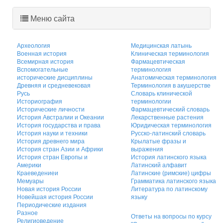
Меню сайта
Археология
Медицинская латынь
Военная история
Клиническая терминология
Всемирная история
Фармацевтическая
Вспомогательные
терминология
исторические дисциплины
Анатомическая терминология
Древняя и средневековая
Терминология в акушерстве
Русь
Словарь клинической
Историография
терминологии
Исторические личности
Фармацевтический словарь
История Австралии и Океании
Лекарственные растения
История государства и права
Юридическая терминология
История науки и техники
Русско-латинский словарь
История древнего мира
Крылатые фразы и
История стран Азии и Африки
выражения
История стран Европы и
История латинского языка
Америки
Латинский алфавит
Краеведениеи
Латинские (римские) цифры
Мемуары
Грамматика латинского языка
Новая история России
Литература по латинскому
Новейшая история России
языку
Периодические издания
Разное
Ответы на вопросы по курсу
Религиоведение