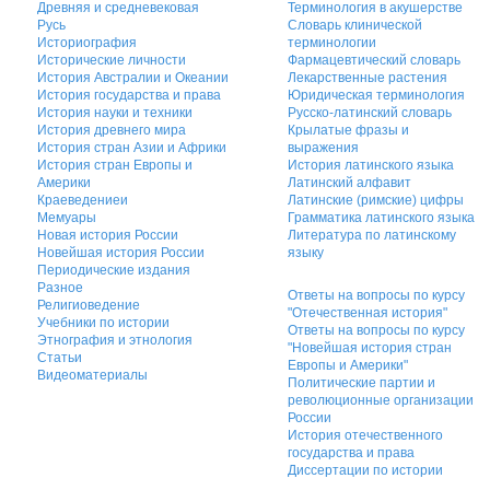
Древняя и средневековая
Терминология в акушерстве
Русь
Словарь клинической
Историография
терминологии
Исторические личности
Фармацевтический словарь
История Австралии и Океании
Лекарственные растения
История государства и права
Юридическая терминология
История науки и техники
Русско-латинский словарь
История древнего мира
Крылатые фразы и
История стран Азии и Африки
выражения
История стран Европы и
История латинского языка
Америки
Латинский алфавит
Краеведениеи
Латинские (римские) цифры
Мемуары
Грамматика латинского языка
Новая история России
Литература по латинскому
Новейшая история России
языку
Периодические издания
Разное
Ответы на вопросы по курсу
Религиоведение
"Отечественная история"
Учебники по истории
Ответы на вопросы по курсу
Этнография и этнология
"Новейшая история стран
Статьи
Европы и Америки"
Видеоматериалы
Политические партии и
революционные организации
России
История отечественного
государства и права
Диссертации по истории