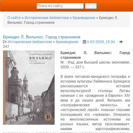
О сайте
»
Историческая библиотека
»
Краеведение
» Бриедис Л.
Вильнюс: Город странников
Бриедис Л. Вильнюс: Город странников
Историческая библиотека
»
Краеведение
1-02-2026, 15:34
247
Бриедис Л. Вильнюс: Город
странников
М. : Изд. дом Высшей школы экономики,
2020. — 337 с.
В книге литовско-канадского географа и
историка культуры Лаймонаса Бриедиса
рассказывается история
мультикультурной столицы Литвы
начиная с ее «рождения в Европе» XIV
века и до наших дней. Вильнюс как
«географическая личность» и
«исторический герой» показан глазами
посещавших его «чужаков». Опираясь
на многочисленные источники на
разных языках, автор прослеживает,
какими картографическими,