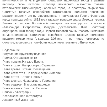
политическими и культурными смыслами наделялся город в разные
периоды своей истории. Столица языческого княжества глазами
католических миссионеров; барочный город на просторах мифической
Сарматии глазами европейских картографов; польская провинция
глазами знаменитого путешественника и натуралиста Георга Форстера;
город периода войны 1812 года глазами венского врача Йозефа Франка;
Вильна в составе Российской империи глазами русских классиков
(Александра Островского, Федора Достоевского, Льва Толстого);
оккупированный город в годы Первой мировой войны глазами немецкого
солдата-фланёра; загадочная еврейская Вильна глазами немецкого
писателя-модерниста Альфреда Дёблина — вот лишь некоторые из
сюжетов, вошедших в полифоническое повествование о Вильнюсе.
Содержание
Вступление к русскому изданию
Пролог. Отправные точки
Глава первая. На заре Европы
Глава вторая. На просторах Сарматии
Глава третья. В тени Просвещения
Глава четвертая. На перекрестке империй
Глава пятая. В тисках России
Глава шестая. На ландкарте Германии
Глава седьмая. В зеркале народов
Глава восьмая. В вихрях Европы
Список иллюстраций
Использованная литература
Алфавитный указатель