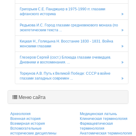
Григорьев С.Е. Панджшер в 1975-1990 гг. глазами
афганского историка
Редькова И.С. Город глазами средневекового монаха (по
экзегетическим текста ...
Кицкая Н., Голицына Н. Восстание 1830 - 1831. Война
женскими глазами
Глезеров Сергей (сост.) Блокада глазами очевидцев.
Дневники и воспоминания. ...
Торкунов А.В. Путь к Великой Победе: СССР в войне
глазами западных современ ...
Меню сайта
Археология
Медицинская латынь
Военная история
Клиническая терминология
Всемирная история
Фармацевтическая
Вспомогательные
терминология
исторические дисциплины
Анатомическая терминология