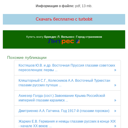
Информация о файле:
pdf, 13 mb.
Скачать бесплатно c turbobit
Купить книгу
Бриедис Л. Вильнюс: Город странников
Похожие публикации
Костяшов Ю.В. и др. Восточная Пруссия глазами советских
переселенцев: первы ...
Кляшторный С.Г., Колесников А.А. Восточный Туркестан
глазами русских путеше ...
Ахиезер Голда (сост.) Завоевание Крыма Российской
империей глазами караимск ...
Дмитриенко А.А. Гатчина. Год 1917-й (глазами горожан)
Жарких Е.В. Германия и немцы глазами русских в конце XIX
- начале XX веков: ...