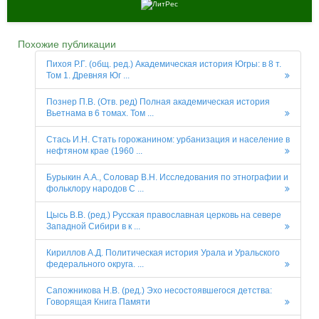
Похожие публикации
Пихоя Р.Г. (общ. ред.) Академическая история Югры: в 8 т.
Том 1. Древняя Юг ...
Познер П.В. (Отв. ред) Полная академическая история
Вьетнама в 6 томах. Том ...
Стась И.Н. Стать горожанином: урбанизация и население в
нефтяном крае (1960 ...
Бурыкин А.А., Соловар В.Н. Исследования по этнографии и
фольклору народов С ...
Цысь В.В. (ред.) Русская православная церковь на севере
Западной Сибири в к ...
Кириллов А.Д. Политическая история Урала и Уральского
федерального округа. ...
Сапожникова Н.В. (ред.) Эхо несостоявшегося детства:
Говорящая Книга Памяти