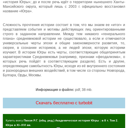
«история Югры»; до и после речь идёт о территории нынешнего Ханты-
Мансийского округа, который лишь с 2003 г. официально восстановил
название «Югра».
Сложность прочтения истории состоит в том, что мы знаем ее «итог» и
представляем события и мотивы действующих лиц ориентированными
строго в заданном направлении. Между тем никакого «генерального
плана» средневековой истории не существовало, а если и отмечаются
универсальные черты эпохи и общие закономерности развития, то,
скорее, в сознании историков, а не людей эпохи, которую историки
изучают. В истории Югры есть черты, соответствующие общепринятым
характеристикам Средневековья (например, признаки «феодализма», о
которых речь пойдёт в соответствующем разделе). Есть и другие,
определяющие самобытность Югры, исходя из её внутреннего состояния
и разнородных внешних воздействий, в том числе со стороны Новгорода,
Булгара, Орды, Москвы.
Информация о файле:
pdf, 38 mb.
Скачать бесплатно c turbobit
Купить книгу
Пихоя Р.Г. (общ. ред.) Академическая история Югры : в 8 т. Том 2.
Югра в XI–XVI вв.