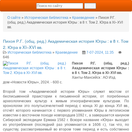
О сайте
»
Историческая библиотека
»
Краеведение
» Пихоя Р.Г.
(общ. ред.) Академическая история Югры : в 8 т. Том 2. Югра в XI–XVI
вв.
Пихоя Р.Г. (общ. ред.) Академическая история Югры : в 8 т. Том
2. Югра в XI–XVI вв.
Историческая библиотека
»
Краеведение
7-07-2024, 11:35
646
Пихоя Р.Г. (общ. ред.)
Академическая история Югры :
в 8 т. Том 2. Югра в XI–XVI вв.
Ханты-Мансийск : АО Изд.
дом «Новости Югры», 2024. - 600 с.
Второй том «Академической истории Югры» служит мостом от
бесписьменной праистории к письменной истории, от погребенных
археологических культур к живым этнографическим культурам. По
хронологии это полутысячелетний период с конца XI до конца XVI вв.,
отсчёт которого начинается с первого упоминания Югры в летописном
известии о восточном походе новгородцев 1092 г., а завершается кануном
Сибирской экспедиции Ермака 1582 г. Вскоре название «Югра» выходит
из употребления (последний раз упоминается в 1606 г.), так что, по
существу, рассматриваемый во втором томе период и есть собственно