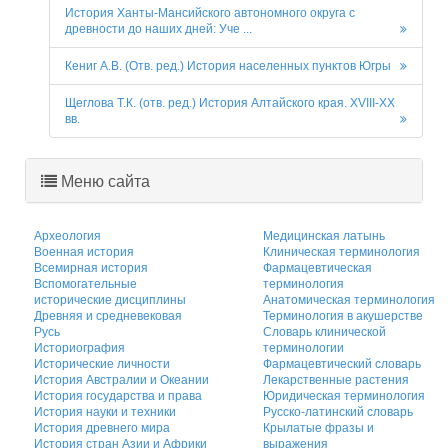
История Ханты-Мансийского автономного округа с
древности до наших дней: Уче ...
Кениг А.В. (Отв. ред.) История населенных пунктов Югры
Щеглова Т.К. (отв. ред.) История Алтайского края. XVIII-XX
вв.
Меню сайта
Археология
Медицинская латынь
Военная история
Клиническая терминология
Всемирная история
Фармацевтическая
Вспомогательные
терминология
исторические дисциплины
Анатомическая терминология
Древняя и средневековая
Терминология в акушерстве
Русь
Словарь клинической
Историография
терминологии
Исторические личности
Фармацевтический словарь
История Австралии и Океании
Лекарственные растения
История государства и права
Юридическая терминология
История науки и техники
Русско-латинский словарь
История древнего мира
Крылатые фразы и
История стран Азии и Африки
выражения