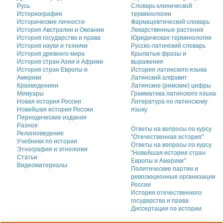
Русь
Словарь клинической
Историография
терминологии
Исторические личности
Фармацевтический словарь
История Австралии и Океании
Лекарственные растения
История государства и права
Юридическая терминология
История науки и техники
Русско-латинский словарь
История древнего мира
Крылатые фразы и
История стран Азии и Африки
выражения
История стран Европы и
История латинского языка
Америки
Латинский алфавит
Краеведениеи
Латинские (римские) цифры
Мемуары
Грамматика латинского языка
Новая история России
Литература по латинскому
Новейшая история России
языку
Периодические издания
Разное
Ответы на вопросы по курсу
Религиоведение
"Отечественная история"
Учебники по истории
Ответы на вопросы по курсу
Этнография и этнология
"Новейшая история стран
Статьи
Европы и Америки"
Видеоматериалы
Политические партии и
революционные организации
России
История отечественного
государства и права
Диссертации по истории