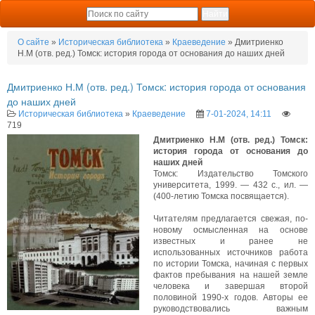
О сайте
»
Историческая библиотека
»
Краеведение
» Дмитриенко
Н.М (отв. ред.) Томск: история города от основания до наших дней
Дмитриенко Н.М (отв. ред.) Томск: история города от основания
до наших дней
Историческая библиотека
»
Краеведение
7-01-2024, 14:11
719
Дмитриенко Н.М (отв. ред.) Томск:
история города от основания до
наших дней
Томск: Издательство Томского
университета, 1999. — 432 с., ил. —
(400-летию Томска посвящается).
Читателям предлагается свежая, по-
новому осмысленная на основе
известных и ранее не
использованных источников работа
по истории Томска, начиная с первых
фактов пребывания на нашей земле
человека и завершая второй
половиной 1990-х годов. Авторы ее
руководствовались важным