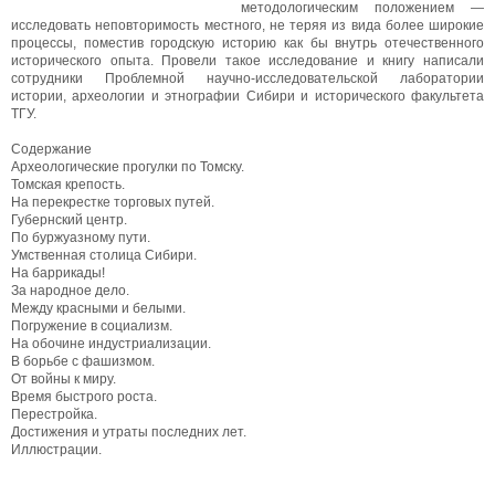
методологическим положением —
исследовать неповторимость местного, не теряя из вида более широкие
процессы, поместив городскую историю как бы внутрь отечественного
исторического опыта. Провели такое исследование и книгу написали
сотрудники Проблемной научно-исследовательской лаборатории
истории, археологии и этнографии Сибири и исторического факультета
ТГУ.
Содержание
Археологические прогулки по Томску.
Томская крепость.
На перекрестке торговых путей.
Губернский центр.
По буржуазному пути.
Умственная столица Сибири.
На баррикады!
За народное дело.
Между красными и белыми.
Погружение в социализм.
На обочине индустриализации.
В борьбе с фашизмом.
От войны к миру.
Время быстрого роста.
Перестройка.
Достижения и утраты последних лет.
Иллюстрации.