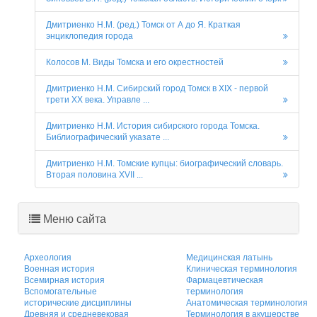
Дмитриенко Н.М. (ред.) Томск от А до Я. Краткая
энциклопедия города
Колосов М. Виды Томска и его окрестностей
Дмитриенко Н.М. Сибирский город Томск в XIX - первой
трети ХХ века. Управле ...
Дмитриенко Н.М. История сибирского города Томска.
Библиографический указате ...
Дмитриенко Н.М. Томские купцы: биографический словарь.
Вторая половина XVII ...
Меню сайта
Археология
Медицинская латынь
Военная история
Клиническая терминология
Всемирная история
Фармацевтическая
Вспомогательные
терминология
исторические дисциплины
Анатомическая терминология
Древняя и средневековая
Терминология в акушерстве