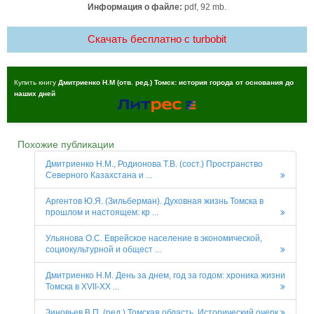
Информация о файле:
pdf, 92 mb.
Скачать бесплатно c turbobit
Купить книгу
Дмитриенко Н.М (отв. ред.) Томск: история города от основания до
наших дней
Похожие публикации
Дмитриенко Н.М., Родионова Т.В. (сост.) Пространство
Северного Казахстана и ...
Аргентов Ю.Я. (Зильберман). Духовная жизнь Томска в
прошлом и настоящем: кр ...
Ульянова О.С. Еврейское население в экономической,
социокультурной и общест ...
Дмитриенко Н.М. День за днем, год за годом: хроника жизни
Томска в XVII-XX ...
Зиновьев В.П. (ред.) Томская область. Исторический очерк