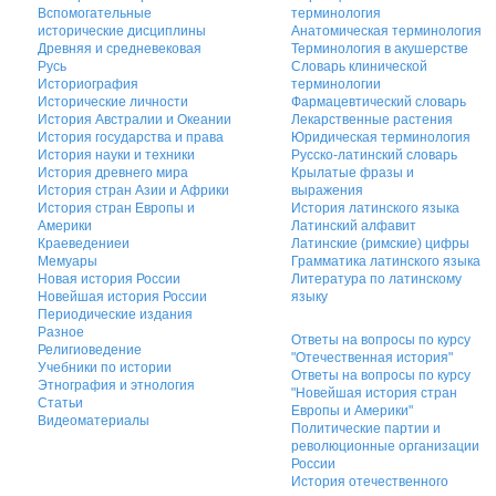
Вспомогательные
терминология
исторические дисциплины
Анатомическая терминология
Древняя и средневековая
Терминология в акушерстве
Русь
Словарь клинической
Историография
терминологии
Исторические личности
Фармацевтический словарь
История Австралии и Океании
Лекарственные растения
История государства и права
Юридическая терминология
История науки и техники
Русско-латинский словарь
История древнего мира
Крылатые фразы и
История стран Азии и Африки
выражения
История стран Европы и
История латинского языка
Америки
Латинский алфавит
Краеведениеи
Латинские (римские) цифры
Мемуары
Грамматика латинского языка
Новая история России
Литература по латинскому
Новейшая история России
языку
Периодические издания
Разное
Ответы на вопросы по курсу
Религиоведение
"Отечественная история"
Учебники по истории
Ответы на вопросы по курсу
Этнография и этнология
"Новейшая история стран
Статьи
Европы и Америки"
Видеоматериалы
Политические партии и
революционные организации
России
История отечественного