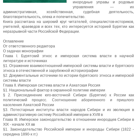
инородные управы и родовые
управления — их
административная, хозяйственная, судебная деятельность,
благотворительность, опека и попечительство.
Книга рассчитана на широкий круг читателей, специалистов-историков,
учителей, краеведов и всех тех, кто интересуется историей Бурятии как
неразрывной части Российской Федерации.
Оглавление
От ответственного редактора
О задачах монографии
Глава I. Бурятский этнос и имперская система власти в научной
литературе и источниках
§1. Отражение взаимоотношений имперской системы власти и бурятского
этноса в отечественной и зарубежной историографии
§2. Документальные источники по истории бурятского этноса и имперской
системы власти
Глава II. Имперская система власти и Азиатская Россия
§1. Национальный фактор в окраинной политике империи
§ 2. Присоединение юго-восточной Сибири (Бурятии) к России как
политический процесс. Соотношение аборигенного и пришлого
населения Азиатской России
§3. Потестарные институты власти народов Сибири и их эволюция в
административную систему Российской империи в XVIII в
Глава III. Имперское законодательство в отношении инородцев Сибири в
XIX - начале ХХ вв
§1. Законодательство Российской империи и инородцы Сибири (1822 -
середина 1890-х гг.)