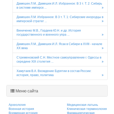
Дамешек Л.М., Дамешек И.Л. Избранное: В 3 т. Т. 2: Сибирь
в системе имперск ...
Дамешек Л.М. Избранное: В 3 т. Т. 1: Сибирские инородцы в
имперской стратег ...
Виниченко М.В., Гордеев Ю.Н. и др. История
государственного и военного упра ...
Дамешек Л.М., Дамешек И.Л. Ясак в Сибири в XVIII - начале
XX века
Стременовский С.Н. Местное самоуправление г. Одессы в
середине XIX столетия ...
Хамутаев В.А. Вхождение Бурятии в состав России:
история, право, политика
Меню сайта
Археология
Медицинская латынь
Военная история
Клиническая терминология
Всемирная история
Фармацевтическая