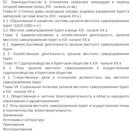
§2. Законодательство в отношении сибирских инородцев в период
поздней империи (конец XIX - начало xx вв.)
Глава IV. Степные думы, инородные управы, родовые управления бурят в
имперской системе власти (XIX - начало ХХ в.)
§ 1. Образование и развитие системы органов местного самоуправления
бурят (1820-1890-е гг.)
§ 2. Местное самоуправление бурят в конце XIX - начале ХХ в
Глава V. Административная и хозяйственная деятельность органов
местного самоуправления бурят в XIX -начале ХХ в
§ 1. Административная деятельность органов местного самоуправления
бурят
§ 2. Хозяйственная деятельность органов местного самоуправления
бурят
Глава VI. Судопроизводство в бурятском обществе в XIX - начале ХХ в
§ 1. Роль органов местного самоуправления в осуществлении
судопроизводства в бурятском обществе
§ 2. Следственные дела в отношении должностных лиц местного
самоуправления бурят
Глава VII. Социальная политика органов местного самоуправления бурят
в XIX - начале ХХ в
§ 1. Общественная и частная благотворительность в области народного
образования и здравоохранения
§ 2. Роль органов местного самоуправления бурят в осуществлении опеки
и попечительства. Благотворительность
Заключение
Источники и литература
Приложение
Фотоприложение