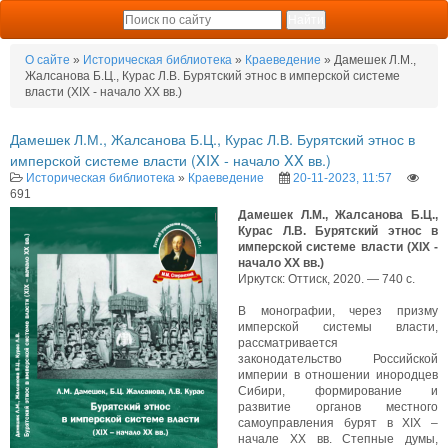
О сайте
»
Историческая библиотека
»
Краеведение
» Дамешек Л.М.,
Жалсанова Б.Ц., Курас Л.В. Бурятский этнос в имперской системе
власти (XIX - начало XX вв.)
Дамешек Л.М., Жалсанова Б.Ц., Курас Л.В. Бурятский этнос в
имперской системе власти (XIX - начало XX вв.)
Историческая библиотека
»
Краеведение
20-11-2023, 11:57
691
Дамешек Л.М., Жалсанова Б.Ц.,
Курас Л.В. Бурятский этнос в
имперской системе власти (XIX -
начало XX вв.)
Иркутск: Оттиск, 2020. — 740 с.
В монографии, через призму
имперской системы власти,
рассматривается
законодательство Российской
империи в отношении инородцев
Сибири, формирование и
развитие органов местного
самоуправления бурят в XIX –
начале XX вв. Степные думы,