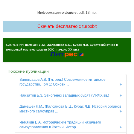
Информация о файле:
pdf, 13 mb.
Скачать бесплатно c turbobit
Купить книгу
Дамешек Л.М., Жалсанова Б.Ц., Курас Л.В. Бурятский этнос в
имперской системе власти (XIX - начало XX вв.)
Похожие публикации
Виноградов А.В. (Гл. ред.) Современное китайское
государство. Том 1: Основн ...
Нанзатов Б.З. Этногенез западных бурят (VI-XIX вв.)
Дамешек Л.М., Жалсанова Б.Ц., Курас Л.В. История органов
местного самоуправ ...
Чемякин Е.А. Исторические традиции казачьего
самоуправления в России. Истор ...