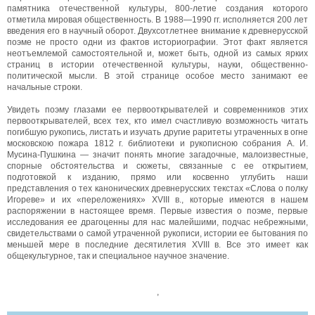
памятника отечественной культуры, 800-летие создания которого
отметила мировая общественность. В 1988—1990 гг. исполняется 200 лет
введения его в научный оборот. Двухсотлетнее внимание к древнерусской
поэме не просто одни из фактов историографии. Этот факт является
неотъемлемой самостоятельной и, может быть, одной из самых ярких
страниц в истории отечественной культуры, науки, общественно-
политической мысли. В этой странице особое место занимают ее
начальные строки.
Увидеть поэму глазами ее первооткрывателей и современников этих
первооткрывателей, всех тех, кто имел счастливую возможность читать
погибшую рукопись, листать и изучать другие раритеты утраченных в огне
московскою пожара 1812 г. библиотеки и рукописною собрания А. И.
Мусина-Пушкина — значит понять многие загадочные, малоизвестные,
спорные обстоятельства и сюжеты, связанные с ее открытием,
подготовкой к изданию, прямо или косвенно углубить наши
представления о тех канонических древнерусских текстах «Слова о полку
Игореве» и их «переложениях» XVIII в., которые имеются в нашем
распоряжении в настоящее время. Первые известия о поэме, первые
исследования ее драгоценны для нас малейшими, подчас небрежными,
свидетельствами о самой утраченной рукописи, истории ее бытования по
меньшей мере в последние десятилетия XVIII в. Все это имеет как
общекультурное, так и специальное научное значение.
,