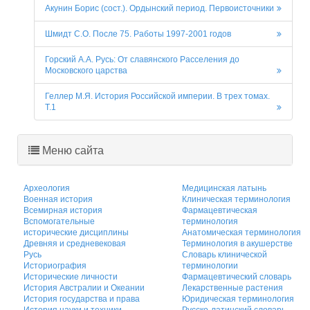
Акунин Борис (сост.). Ордынский период. Первоисточники
Шмидт С.О. После 75. Работы 1997-2001 годов
Горский А.А. Русь: От славянского Расселения до
Московского царства
Геллер М.Я. История Российской империи. В трех томах.
Т.1
Меню сайта
Археология
Медицинская латынь
Военная история
Клиническая терминология
Всемирная история
Фармацевтическая
Вспомогательные
терминология
исторические дисциплины
Анатомическая терминология
Древняя и средневековая
Терминология в акушерстве
Русь
Словарь клинической
Историография
терминологии
Исторические личности
Фармацевтический словарь
История Австралии и Океании
Лекарственные растения
История государства и права
Юридическая терминология
История науки и техники
Русско-латинский словарь