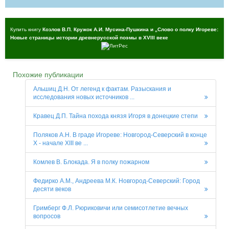
Купить книгу
Козлов В.П. Кружок А.И. Мусина-Пушкина и „Слово о полку Игореве:
Новые страницы истории древнерусской поэмы в XVIII веке
Похожие публикации
Альшиц Д.Н. От легенд к фактам. Разыскания и
исследования новых источников ...
Кравец Д.П. Тайна похода князя Игоря в донецкие степи
Поляков А.Н. В граде Игореве: Новгород-Северский в конце
X - начале XIII ве ...
Комлев В. Блокада. Я в полку пожарном
Федирко А.М., Андреева М.К. Новгород-Северский: Город
десяти веков
Гримберг Ф.Л. Рюриковичи или семисотлетие вечных
вопросов