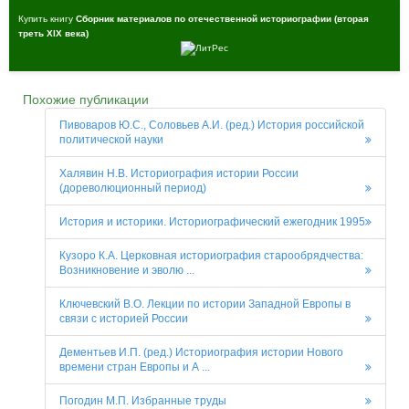
Купить книгу
Сборник материалов по отечественной историографии (вторая
треть XIX века)
Похожие публикации
Пивоваров Ю.С., Соловьев А.И. (ред.) История российской
политической науки
Халявин Н.В. Историография истории России
(дореволюционный период)
История и историки. Историографический ежегодник 1995
Кузоро К.А. Церковная историография старообрядчества:
Возникновение и эволю ...
Ключевский В.О. Лекции по истории Западной Европы в
связи с историей России
Дементьев И.П. (ред.) Историография истории Нового
времени стран Европы и А ...
Погодин М.П. Избранные труды