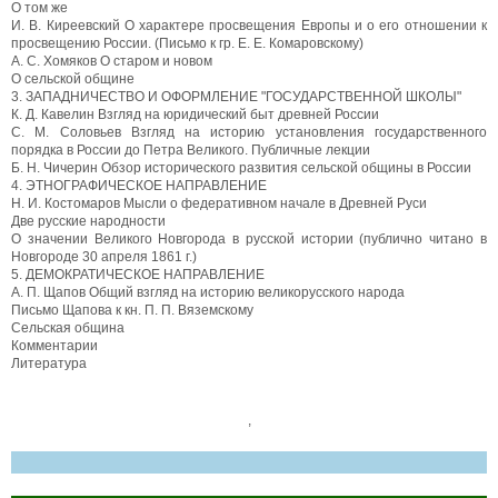
О том же
И. В. Киреевский О характере просвещения Европы и о его отношении к
просвещению России. (Письмо к гр. E. Е. Комаровскому)
А. С. Хомяков О старом и новом
О сельской общине
3. ЗАПАДНИЧЕСТВО И ОФОРМЛЕНИЕ "ГОСУДАРСТВЕННОЙ ШКОЛЫ"
К. Д. Кавелин Взгляд на юридический быт древней России
С. М. Соловьев Взгляд на историю установления государственного
порядка в России до Петра Великого. Публичные лекции
Б. Н. Чичерин Обзор исторического развития сельской общины в России
4. ЭТНОГРАФИЧЕСКОЕ НАПРАВЛЕНИЕ
Н. И. Костомаров Мысли о федеративном начале в Древней Руси
Две русские народности
О значении Великого Новгорода в русской истории (публично читано в
Новгороде 30 апреля 1861 г.)
5. ДЕМОКРАТИЧЕСКОЕ НАПРАВЛЕНИЕ
А. П. Щапов Общий взгляд на историю великорусского народа
Письмо Щапова к кн. П. П. Вяземскому
Сельская община
Комментарии
Литература
,