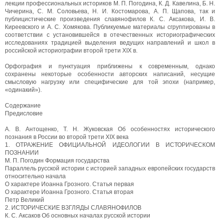
лекции профессиональных историков М. П. Погодина, К. Д. Кавелина, Б. Н.
Чичерина, С. М. Соловьева, Н. И. Костомарова, А. П. Щапова, так и
публицистические произведения славянофилов К. С. Аксакова, И. В.
Киреевского и А. С. Хомякова. Публикуемые материалы сгруппированы в
соответствии с установившейся в отечественных историографических
исследованиях традицией выделения ведущих направлений и школ в
российской историографии второй трети XIX в.
Орфография и пунктуация приближены к современным, однако
сохранены некоторые особенности авторских написаний, несущие
смысловую нагрузку или специфические для той эпохи (например,
«одинакий»).
Содержание
Предисловие
А. В. Антощенко, Т. Н. Жуковская Об особенностях исторического
познания в России во второй трети XIX века
1. ОТРАЖЕНИЕ ОФИЦИАЛЬНОЙ ИДЕОЛОГИИ В ИСТОРИЧЕСКОМ
ПОЗНАНИИ
М. П. Погодин Формация государства
Параллель русской истории с историей западных европейских государств
относительно начала
О характере Иоанна Грозного. Статья первая
О характере Иоанна Грозного. Статья вторая
Петр Великий
2. ИСТОРИЧЕСКИЕ ВЗГЛЯДЫ СЛАВЯНОФИЛОВ
К. С. Аксаков Об основных началах русской истории