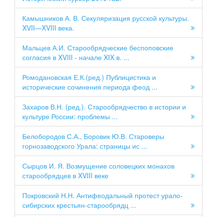
Камышников А. В. Секуляризация русской культуры.
XVII—XVIII века.
Мальцев А.И. Старообрядческие беспоповские
согласия в XVIII - начале XIX в. ...
Ромодановская Е.К.(ред.) Публицистика и
исторические сочинения периода феод ...
Захаров В.Н. (ред.). Старообрядчество в истории и
культуре России: проблемы ...
Белобородов С.А., Боровик Ю.В. Староверы
горнозаводского Урала: страницы ис ...
Сырцов И. Я. Возмущение соловецких монахов
старообрядцев в XVIII веке
Покровский Н.Н. Антифеодальный протест урало-
сибирских крестьян-старообрядц ...