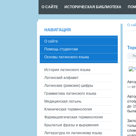
О САЙТЕ
ИСТОРИЧЕСКАЯ БИБЛИОТЕКА
ПОМ
О са
НАВИГАЦИЯ
О сайте
Тор
Помощь студентам
Р
Основы латинского языка
История латинского языка
Латинский алфавит
Авто
Латинские (римские) цифры
— от
Грамматика латинского языка
Авто
Медицинская латынь
отоб
до 1
Клиническая терминология
была
Фармацевтическая терминология
Загл
Крылатые фразы и выражения
толь
слов
Литература по латинскому языку
«цар