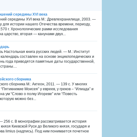
ошений середины XVI века
ний середины XVI века М.: Древлехранилище, 2003. —
 для истории нашего Отечества времени, периоду,
1570 г. Хронологические рамки исследования
 царство, вторая — канунами двух...
ндарь
рь Настольная книга русских людей. — М.: Институт
й календарь составлен на основе энциклопедических и
ень года приводятся памятные даты государственной,
траны....
ейского сборника
ого сборника М.: Актеон, 2011. — 139 с. У многих
, “Пятикнижие Моисея” у евреев, у греков – “Илиада” и
т на ум “Слово о полку Игореве” или “Повесть
которую можно без...
 — 256 с. В монографии рассматривается история
 князя Киевской Руси до Великого князя, государя и
ова limius (надпись). Под ним понимается почетное