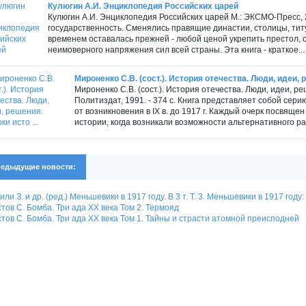
Кулюгин А.И. Энциклопедия Российских царей
Кулюгин А.И. Энциклопедия Российских царей М.: ЭКСМО-Пресс, 2
государственность. Сменялись правящие династии, столицы, тит
временем оставалась прежней - любой ценой укрепить престол, с
неимоверного напряжения сил всей страны. Эта книга - краткое...
Мироненко С.В. (сост.). История отечества. Люди, идеи, р
Мироненко С.В. (сост.). История отечества. Люди, идеи, ре
Политиздат, 1991. - 374 с. Книга представляет собой сер
от возникновения в IX в. до 1917 г. Каждый очерк посвящ
истории, когда возникали возможности альтернативного раз
едыдущие новости:
или З. и др. (ред.) Меньшевики в 1917 году. В 3 т. Т. 3. Меньшевики в 1917 год
тов С. Бомба. Три ада XX века Том 2. Термояд
тов С. Бомба. Три ада XX века Том 1. Тайны и страсти атомной преисподней