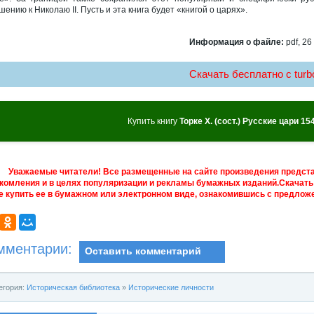
шению к Николаю II. Пусть и эта книга будет «книгой о царях».
Информация о файле:
pdf, 26
Скачать бесплатно c turbo
Купить книгу
Торке Х. (сост.) Русские цари 15
Уважаемые читатели! Все размещенные на сайте произведения предст
комления и в целях популяризации и рекламы бумажных изданий.Скачать 
е купить ее в бумажном или электронном виде, ознакомившись с предложе
мментарии:
Оставить комментарий
егория:
Историческая библиотека
»
Исторические личности