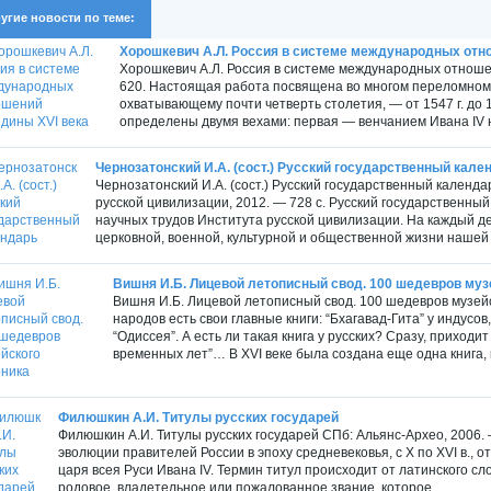
угие новости по теме:
Хорошкевич А.Л. Россия в системе международных отн
Хорошкевич А.Л. Россия в системе международных отноше
620. Настоящая работа посвящена во многом переломному
охватывающему почти четверть столетия, — от 1547 г. до 
определены двумя вехами: первая — венчанием Ивана IV на
Чернозатонский И.А. (сост.) Русский государственный кале
Чернозатонский И.А. (сост.) Русский государственный календа
русской цивилизации, 2012. — 728 с. Русский государственны
научных трудов Института русской цивилизации. На каждый д
церковной, военной, культурной и общественной жизни нашей с
Вишня И.Б. Лицевой летописный свод. 100 шедевров муз
Вишня И.Б. Лицевой летописный свод. 100 шедевров музейск
народов есть свои главные книги: “Бхагавад-Гита” у индусов
“Одиссея”. А есть ли такая книга у русских? Сразу, приходи
временных лет”… В XVI веке была создана еще одна книга, 
Филюшкин А.И. Титулы русских государей
Филюшкин А.И. Титулы русских государей СПб: Альянс-Архео, 2006.
эволюции правителей России в эпоху средневековья, с Х по ХVI в., от
царя всея Руси Ивана IV. Термин титул происходит от латинского сл
родовое, владетельное или пожалованное звание, которое...