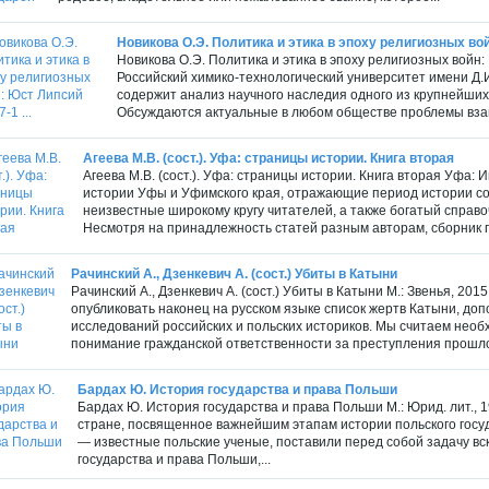
Новикова О.Э. Политика и этика в эпоху религиозных войн
Новикова О.Э. Политика и этика в эпоху религиозных войн
Российский химико-технологический университет имени Д.И
содержит анализ научного наследия одного из крупнейших
Обсуждаются актуальные в любом обществе проблемы взаи
Агеева М.В. (сост.). Уфа: страницы истории. Книга вторая
Агеева М.В. (сост.). Уфа: страницы истории. Книга вторая Уфа:
истории Уфы и Уфимского края, отражающие период истории со 
неизвестные широкому кругу читателей, а также богатый справ
Несмотря на принадлежность статей разным авторам, сборник п
Рачинский А., Дзенкевич А. (сост.) Убиты в Катыни
Рачинский А., Дзенкевич А. (сост.) Убиты в Катыни М.: Звенья, 201
опубликовать наконец на русском языке список жертв Катыни, д
исследований российских и польских историков. Мы считаем не
понимание гражданской ответственности за преступления прошлого
Бардах Ю. История государства и права Польши
Бардах Ю. История государства и права Польши М.: Юрид. лит., 1
стране, посвященное важнейшим этапам истории польского госуда
— известные польские ученые, поставили перед собой задачу в
государства и права Польши,...