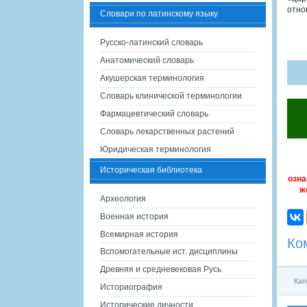
отно
Словари по латинскому языку
Русско-латинский словарь
Анатомический словарь
Акушерская терминология
Словарь клинической терминологии
Фармацевтический словарь
Словарь лекарственных растений
Юридическая терминология
Историческая библиотека
озна
ж
Археология
Военная история
Всемирная история
Ко
Вспомогательные ист. дисциплины
Древняя и средневековая Русь
Кат
Историография
Исторические личности