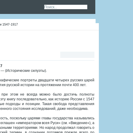
ри 1547-1917
17
. — (Исторические силуэты).
графические портреты двадцати четырех русских царей
ия русской истории на протяжении почти 400 лет.
я при этом не всегда можно было достичь полноты
эту книгу последовательно, как историю России с 1547
ные подходы и позиции. Такая свобода представления
шенного состояния исследований, даже необходима.
ность, поскольку царями главы государства назывались
озглашен «императором всея Руси» (см. «Введение»), а
разными территориями. Но народ продолжал говорить о
ский термин, в сознании потомков прежде всего по