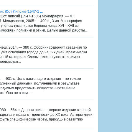
: Юст Липсий (1547-1 ...
: Юст Липсий (1547-1606) Монография. — М.:
. Менделеева, 2005. — 400 с., 3 ил. Монография
 учёных-гуманистов Европы конца XVI—XVII вв.
мосвязи политики и этики. Целью данной работы...
 Инеш, 2014. — 380 с. Сборник содержит сведения по
дня основания города до наших дней, практически
очный материал. Очень полезен указатель имен.
роизводит...
5. — 931 с. Цель настоящего издания – не только
ополненный данными, полученными в результате
обходимым представить общественности наше
. Она не в том,...
980. – 564 с. Данная книга — первое издание в нашей
рства и права от древности до XX века. Авторы книги
скрыть специфические черты, присущие развитию