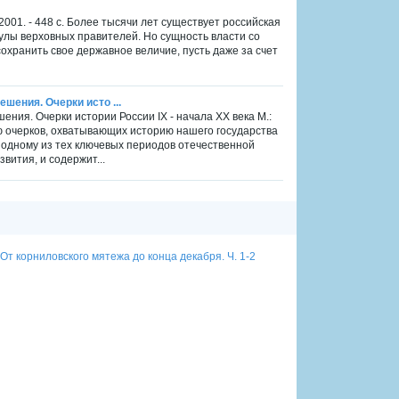
001. - 448 с. Более тысячи лет существует российская
улы верховных правителей. Но сущность власти со
охранить свое державное величие, пусть даже за счет
ешения. Очерки исто ...
шения. Очерки истории России IX - начала XX века М.:
ию очерков, охватывающих историю нашего государства
ен одному из тех ключевых периодов отечественной
вития, и содержит...
у: От корниловского мятежа до конца декабря. Ч. 1-2