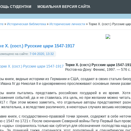
ОЩЬ СТУДЕНТАМ
МОБИЛЬНАЯ ВЕРСИЯ САЙТА
йте
»
Историческая библиотека
»
Исторические личности
» Торке Х. (сост.) Русские ца
ке Х. (сост.) Русские цари 1547-1917
азмещено на сайте:
7-04-2020, 13:32
Торке Х. (сост.) Русские цари 1547-19
Ростов-на-Дону: Феникс, 1997. — 576 с
ры книги, видные историки из Германии и США, создают в своих статьях био
 Ивана IV до Николая II и одновременно прослеживают основные линии развит
ры книги пытались представить российских государей в их время. Хот
ражения событий, да и не ставилась эта цель, но при желании можно читать 
917 г. При этом можно заметить, что отдельные авторы представляют раз
 желательна, а вследствие различного, в некоторых случаях весьма несовер
авие книги, с государственно-правовой точки зрения, содержит в себе неточ
ко с 1547 по 1721 г. После окончания Северной войны Петр Первый был пров
о «царь» сохранилось только как субтитул для обозначения господства над 
е». За границей также сохранился этот популярный и специфически рус