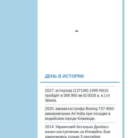
ДЕНЬ В ИСТОРИИ
2027: астероид (137108) 1999 AN10
пройдёт в 388 960 км (0.0026 а. е.) от
Земли.
2020: авиакатастрофа Boeing 737-8NG
авиакомпании Air India при посадке в
индийском городе Кожикоде.
2014: Украинский батальон Донбасс
начал наступление за Иловайск. Бои
закончились только 3 сентября.