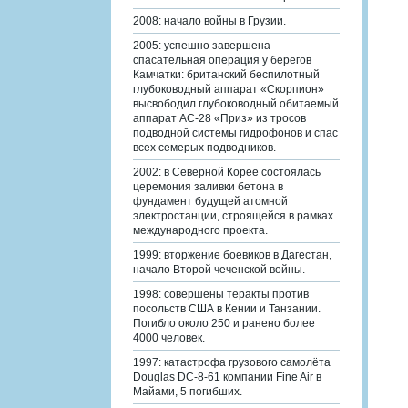
2008: начало войны в Грузии.
2005: успешно завершена
спасательная операция у берегов
Камчатки: британский беспилотный
глубоководный аппарат «Скорпион»
высвободил глубоководный обитаемый
аппарат АС-28 «Приз» из тросов
подводной системы гидрофонов и спас
всех семерых подводников.
2002: в Северной Корее состоялась
церемония заливки бетона в
фундамент будущей атомной
электростанции, строящейся в рамках
международного проекта.
1999: вторжение боевиков в Дагестан,
начало Второй чеченской войны.
1998: совершены теракты против
посольств США в Кении и Танзании.
Погибло около 250 и ранено более
4000 человек.
1997: катастрофа грузового самолёта
Douglas DC-8-61 компании Fine Air в
Майами, 5 погибших.