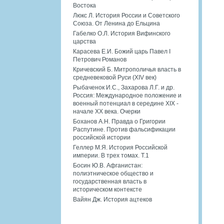
Востока
Люкс Л. История России и Советского
Союза. От Ленина до Ельцина
Габелко О.Л. История Вифинского
царства
Карасева Е.И. Божий царь Павел I
Петрович Романов
Кричевский Б. Митрополичья власть в
средневековой Руси (XIV век)
Рыбаченок И.С., Захарова Л.Г. и др.
Россия: Международное положение и
военный потенциал в середине XIX -
начале XX века. Очерки
Боханов А.Н. Правда о Григории
Распутине. Против фальсификации
российской истории
Геллер М.Я. История Российской
империи. В трех томах. Т.1
Босин Ю.В. Афганистан:
полиэтническое общество и
государственная власть в
историческом контексте
Вайян Дж. История ацтеков