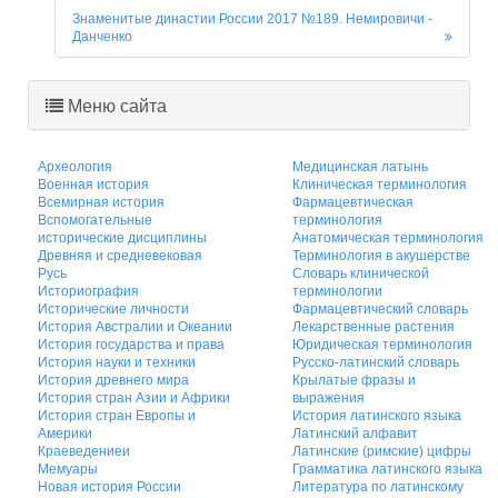
Знаменитые династии России 2017 №189. Немировичи -
Данченко
Меню сайта
Археология
Медицинская латынь
Военная история
Клиническая терминология
Всемирная история
Фармацевтическая
Вспомогательные
терминология
исторические дисциплины
Анатомическая терминология
Древняя и средневековая
Терминология в акушерстве
Русь
Словарь клинической
Историография
терминологии
Исторические личности
Фармацевтический словарь
История Австралии и Океании
Лекарственные растения
История государства и права
Юридическая терминология
История науки и техники
Русско-латинский словарь
История древнего мира
Крылатые фразы и
История стран Азии и Африки
выражения
История стран Европы и
История латинского языка
Америки
Латинский алфавит
Краеведениеи
Латинские (римские) цифры
Мемуары
Грамматика латинского языка
Новая история России
Литература по латинскому