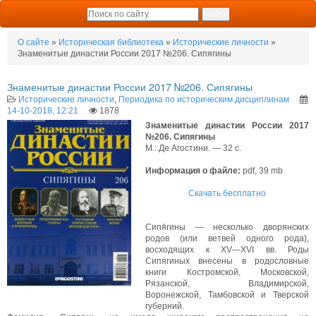
О сайте
»
Историческая библиотека
»
Исторические личности
»
Знаменитые династии России 2017 №206. Сипягины
Знаменитые династии России 2017 №206. Сипягины
Исторические личности
,
Периодика по историческим дисциплинам
14-10-2018, 12:21
1878
Знаменитые династии России 2017
№206. Сипягины
М.: Де Агостини. — 32 с.
Информация о файле:
pdf, 39 mb
Скачать бесплатно
Сипя́гины — несколько дворянских
родов (или ветвей одного рода),
восходящих к XV—XVI вв. Роды
Сипягиных внесены в родословные
книги Костромской, Московской,
Рязанской, Владимирской,
Воронежской, Тамбовской и Тверской
губерний.