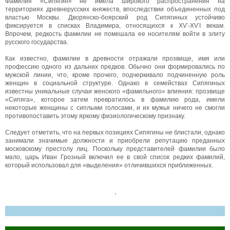
Фамилия «Сипягин» не имела широкого распространения на
территориях древнерусских княжеств, впоследствии объединенных под
властью Москвы. Дворянско-боярский род Сипягиных устойчиво
фиксируется в списках Владимира, относящихся к ХѴ-ХѴІ векам.
Впрочем, редкость фамилии не помешала ее носителям войти в элиту
русского государства.
Как известно, фамилии в древности отражали прозвище, имя или
профессию одного из дальних предков. Обычно они формировались по
мужской линии, что, кроме прочего, подчеркивало подчиненную роль
женщин в социальной структуре. Однако в семействах Сипягиных
известны уникальные случаи женского «фамильного» влияния: прозвище
«Сипяга», которое затем превратилось в фамилию рода, имели
некоторые женщины с сиплыми голосами, и их мужья ничего не смогли
противопоставить этому яркому физиологическому признаку.
Следует отметить, что на первых позициях Сипягины не блистали, однако
занимали значимые должности и приобрели репутацию преданных
московскому престолу лиц. Поскольку представителей фамилии было
мало, царь Иван Грозный включил ее в свой список редких фамилий,
который использовал для «выделения» отличившихся приближенных.
,