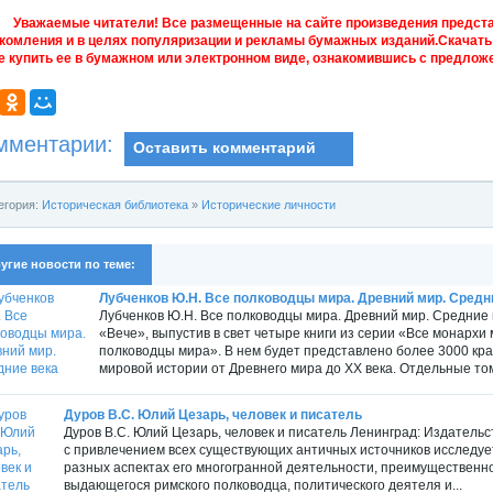
Уважаемые читатели! Все размещенные на сайте произведения предст
комления и в целях популяризации и рекламы бумажных изданий.Скачать 
е купить ее в бумажном или электронном виде, ознакомившись с предложе
мментарии:
Оставить комментарий
егория:
Историческая библиотека
»
Исторические личности
угие новости по теме:
Лубченков Ю.Н. Все полководцы мира. Древний мир. Средн
Лубченков Ю.Н. Все полководцы мира. Древний мир. Средние ве
«Вече», выпустив в свет четыре книги из серии «Все монархи
полководцы мира». В нем будет представлено более 3000 к
мировой истории от Древнего мира до XX века. Отдельные то
Дуров В.С. Юлий Цезарь, человек и писатель
Дуров В.С. Юлий Цезарь, человек и писатель Ленинград: Издательств
с привлечением всех существующих античных источников исследуетс
разных аспектах его многогранной деятельности, преимущественно
выдающегося римского полководца, политического деятеля и...