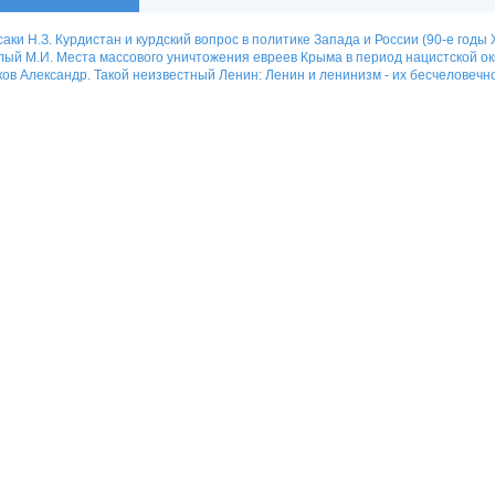
аки Н.З. Курдистан и курдский вопрос в политике Запада и России (90-е годы Х
лый М.И. Места массового уничтожения евреев Крыма в период нацистской ок
ов Александр. Такой неизвестный Ленин: Ленин и ленинизм - их бесчеловечно