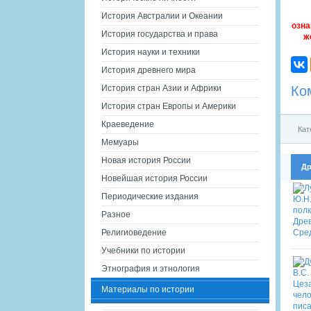
История Австралии и Океании
озна
История государства и права
ж
История науки и техники
История древнего мира
Ко
История стран Азии и Африки
История стран Европы и Америки
Краеведение
Кат
Мемуары
Новая история России
Др
Новейшая история России
Периодические издания
Разное
Религиоведение
Учебники по истории
Этнография и этнология
Материалы по истории