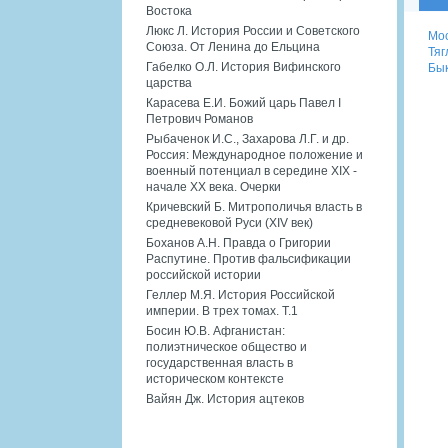
Востока
Люкс Л. История России и Советского
Мос
Союза. От Ленина до Ельцина
Тяг
Габелко О.Л. История Вифинского
Бык
царства
Карасева Е.И. Божий царь Павел I
Петрович Романов
Рыбаченок И.С., Захарова Л.Г. и др.
Россия: Международное положение и
военный потенциал в середине XIX -
начале XX века. Очерки
Кричевский Б. Митрополичья власть в
средневековой Руси (XIV век)
Боханов А.Н. Правда о Григории
Распутине. Против фальсификации
российской истории
Геллер М.Я. История Российской
империи. В трех томах. Т.1
Босин Ю.В. Афганистан:
полиэтническое общество и
государственная власть в
историческом контексте
Вайян Дж. История ацтеков