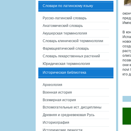
Словари по латинскому языку
окон
Русско-латинский словарь
пред
Импе
Анатомический словарь
В ко
Акушерская терминология
Испа
Словарь клинической терминологии
ново
созд
Фармацевтический словарь
раст
олиг
Словарь лекарственных растений
позв
Юридическая терминология
они 
novi
Историческая библиотека
кто д
Археология
Военная история
Всемирная история
Вспомогательные ист. дисциплины
Древняя и средневековая Русь
Историография
Исторические личности