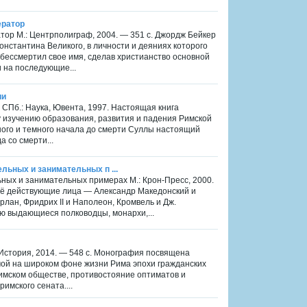
ератор
тор М.: Центрполиграф, 2004. — 351 с. Джордж Бейкер
нстантина Великого, в личности и деяниях которого
бессмертил свое имя, сделав христианство основной
 на последующие...
ии
 СПб.: Наука, Ювента, 1997. Настоящая книга
 изучению образования, развития и падения Римской
ного и темного начала до смерти Суллы настоящий
а со смерти...
льных и занимательных п ...
ьных и занимательных примерах М.: Крон-Пресс, 2000.
 Её действующие лица — Александр Македонский и
рлан, Фридрих II и Наполеон, Кромвель и Дж.
ю выдающиеся полководцы, монархи,...
-История, 2014. — 548 с. Монография посвящена
ой на широком фоне жизни Рима эпохи гражданских
римском обществе, противостояние оптиматов и
имского сената....