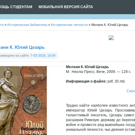
ОЩЬ СТУДЕНТАМ
МОБИЛЬНАЯ ВЕРСИЯ САЙТА
йте
»
Историческая библиотека
»
Исторические личности
» Мелани К. Юлий Цезарь
ани К. Юлий Цезарь
азмещено на сайте:
7-03-2016, 10:04
Мелани К. Юлий Цезарь
М.: Ниола-Пресс; Вече, 2009. — 128 с.
Информация о файле:
pdf, 30 mb.
Скача
Трудно найти наиболее известного ант
император Юлий Цезарь. Прославивш
талантливый писатель, Цезарь сумел
расширив Римскую державу до берегов
войне и провести ряд важнейших госуд
уникальной личности, чьи деяния оста