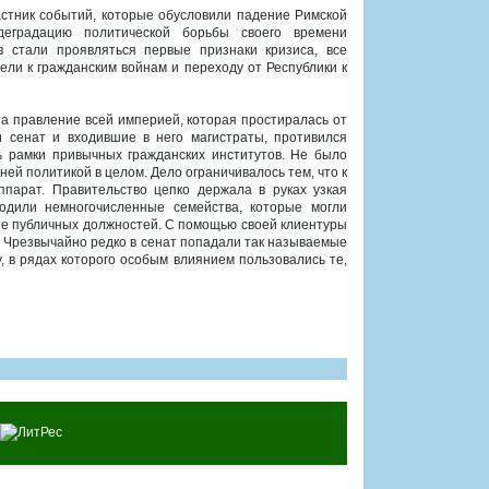
астник событий, которые обусловили падение Римской
деградацию политической борьбы своего времени
в стали проявляться первые признаки кризиса, все
ели к гражданским войнам и переходу от Республики к
 на правление всей империей, которая простиралась от
 сенат и входившие в него магистраты, противился
ь рамки привычных гражданских институтов. Не было
ей политикой в целом. Дело ограничивалось тем, что к
парат. Правительство цепко держала в руках узкая
ходили немногочисленные семейства, которые могли
ие публичных должностей. С помощью своей клиентуры
. Чрезвычайно редко в сенат попадали так называемые
у, в рядах которого особым влиянием пользовались те,