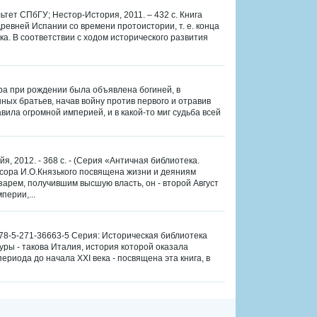
тет СПбГУ; Нестор-История, 2011. – 432 с. Книга
вней Испании со времени протоистории, т. е. конца
века. В соответствии с ходом исторического развития
тра при рождении была объявлена богиней, в
ых братьев, начав войну против первого и отравив
ила огромной империей, и в какой-то миг судьба всей
я, 2012. - 368 с. - (Серия «Античная библиотека.
сора И.О.Князького посвящена жизни и деяниям
зарем, получившим высшую власть, он - второй Август
перии,...
978-5-271-36663-5 Серия: Историческая библиотека
ры - такова Италия, история которой оказала
ериода до начала XXI века - посвящена эта книга, в