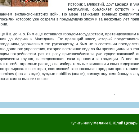
Историк Саллюстий, друг Цезаря и уч
Республики, объясняет остроту и 
чанием экспансионистских войн. По мере затихания военных конфликто
посылки которого уже созрели в предыдущую эпоху и за несколько лет прив
рии.
нце II в. до н. э. Рим еще оставался городом-государством, претендовавшим
нии до Африки и Македонии. Его правящий класс, который представляли
введениям, угрожавшим его руководству, и был не в состоянии преодолет
ано должного управления, которое постоянно ведало бы провинциями и внешн
ущим потребностям раз от разу приспосабливали уже существовавший ап
архическая группа, наследовавшая свои ценности и традиции. В нее в
олить себе огромные расходы на избирательные кампании и само содержан
контролировали электорат, состоявший в основном из городских пролетариев
 homines (новые люди), чуждые nobilitas (знати), замкнутому семейному клан
остиг самых высоких постов...
,
Купить книгу
Мелани К. Юлий Цезарь