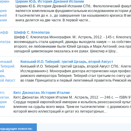
Циркин Ю.Б. История Древней Испании
Циркин Ю.Б. История Древней Испании СПб.: Филологический факуль
является комплексным фундаментальным исследованием истории дре
II тысячелетия до н. э., до завершения так называемого кризиса III 
книга делится на две части. В первой части...
Шифф С. Клеопатра
Шифф С. Клеопатра Монография. М.: Астрель, 2012. - 145 с. Клеопа
восемнадцать стала царицей, дважды выходила замуж — за собственн
второго; ее любовниками были Юлий Цезарь и Марк Антоний; она прав
западной цивилизации оказалась в ее руках. Шекспир и Шоу...
Князький И.О. Тиберий: третий Цезарь, второй Август
Князький И.О. Тиберий: третий Цезарь, второй Август СПб.: Алетей
Исследования»). Монография доктора исторических наук профес
римского императора Тиберия. Тиберий стал третьим по счету це
во главе Принципата и первый легитимный правитель Римской им
Китс Джонатан. История Италии
Китс Джонатан. История Италии М.: Астрель, 2012. — 246 с. — ISBN 
Сердце первой европейской империи и колыбель ренессансной культу
влияние на судьбы всего мира. Трем ее тысячелетиям - с доримского п
которой много иллюстраций и цитат из литературных...
едыдущие новости: