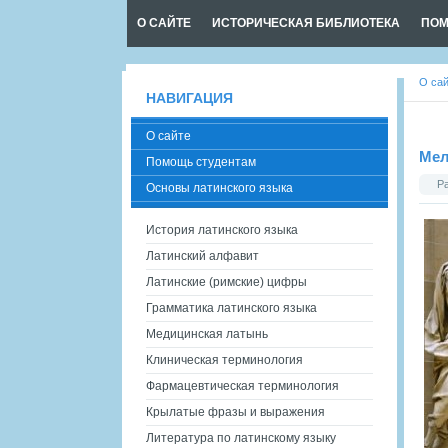
О САЙТЕ
ИСТОРИЧЕСКАЯ БИБЛИОТЕКА
ПОМ
О са
НАВИГАЦИЯ
О сайте
Мел
Помощь студентам
Р
Основы латинского языка
История латинского языка
Латинский алфавит
Латинские (римские) цифры
Грамматика латинского языка
Медицинская латынь
Клиническая терминология
Фармацевтическая терминология
Крылатые фразы и выражения
Литература по латинскому языку