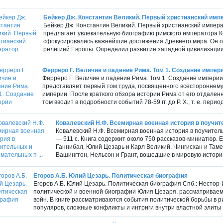
Бейкер Дж. Константин Великий. Первый христианский имп
Бейкер Дж. Константин Великий. Первый христианский импера
предлагает увлекательную биографию римского императора Ко
сфокусировались важнейшие достижения Древнего мира. Он о
религией Европы. Определил развитие западной цивилизации
Ферреро Г. Величие и падение Рима. Том 1. Создание импер
Ферреро Г. Величие и падение Рима. Том 1. Создание империи
представляет первый том труда, посвященного всестороннему
империи. После краткого обзора истории Рима от его отдален
том вводит в подробности событий 78-59 гг. до Р. X., т. е. период
Ковалевский Н.Ф. Всемирная военная история в поучите
Ковалевский Н.Ф. Всемирная военная история в поучител
— 511 c. Книга содержит около 750 рассказов-миниатюр.
Ганнибал, Юлий Цезарь и Карл Великий, Чингисхан и Таме
Вашингтон, Нельсон и Грант, вошедшие в мировую истори
Егоров А.Б. Юлий Цезарь. Политическая биография
Егоров А.Б. Юлий Цезарь. Политическая биография Спб.: Нестор
политической и военной биографии Юлия Цезаря, рассматриваем
войн. В книге рассматриваются события политической борьбы в 
популяров, сложные конфликты и интриги внутри властной элиты р