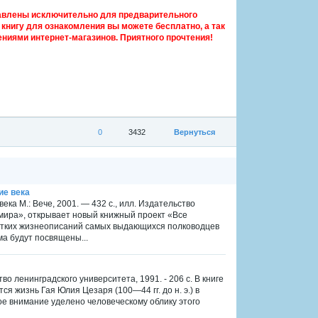
авлены исключительно для предварительного
книгу для ознакомления вы можете бесплатно, а так
ниями интернет-магазинов. Приятного прочтения!
0
3432
Вернуться
ие века
ка М.: Вече, 2001. — 432 с., илл. Издательство
 мира», открывает новый книжный проект «Все
ратких жизнеописаний самых выдающихся полководцев
ма будут посвящены...
о ленинградского университета, 1991. - 206 с. В книге
я жизнь Гая Юлия Цезаря (100—44 гг. до н. э.) в
е внимание уделено человеческому облику этого