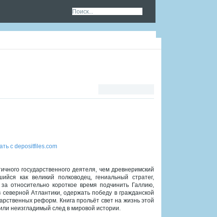
ть с depositfiles.com
ичного государственного деятеля, чем древнеримский
ийся как великий полководец, гениальный стратег,
 за относительно короткое время подчинить Галлию,
 северной Атлантики, одержать победу в гражданской
арственных реформ. Книга прольёт свет на жизнь этой
вили неизгладимый след в мировой истории.