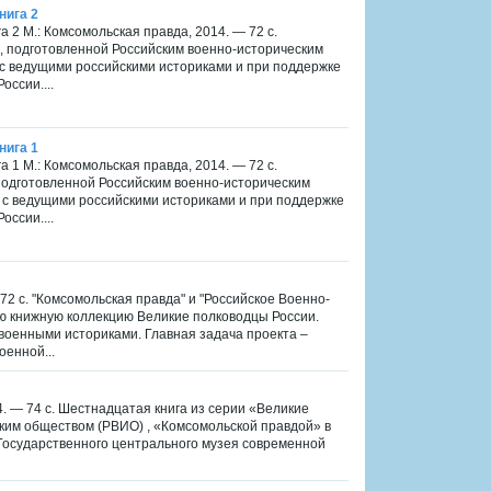
нига 2
 2 М.: Комсомольская правда, 2014. — 72 с.
, подготовленной Российским военно-историческим
с ведущими российскими историками и при поддержке
ссии....
нига 1
 1 М.: Комсомольская правда, 2014. — 72 с.
подготовленной Российским военно-историческим
 с ведущими российскими историками и при поддержке
ссии....
 72 с. "Комсомольская правда" и "Российское Военно-
ю книжную коллекцию Великие полководцы России.
оенными историками. Главная задача проекта –
оенной...
4. — 74 с. Шестнадцатая книга из серии «Великие
ким обществом (РВИО) , «Комсомольской правдой» в
Государственного центрального музея современной