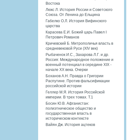
Востока
Люкс Л. История России и Советского
Союза. От Ленина до Ельцина
Габелко О.Л. История Вифинского
царства
Карасева Е.И. Божий царь Павел I
Петрович Романов
Кричевский Б. Митрополичья власть в
средневековой Руси (XIV век)
Рыбаченок И.С., Захарова Л.Г. и др.
Россия: Международное положение и
военный потенциал в середине XIX -
начале XX века. Очерки
Боханов А.Н. Правда о Григории
Распутине. Против фальсификации
российской истории
Геллер М.Я. История Российской
империи. В трех томах. Т.1
Босин Ю.В. Афганистан:
полиэтническое общество и
государственная власть в
историческом контексте
Вайян Дж. История ацтеков