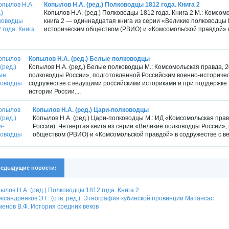
Копылов Н.А. (ред.) Полководцы 1812 года. Книга 2
Копылов Н.А. (ред.) Полководцы 1812 года. Книга 2 М.: Комсомо
книга 2 — одиннадцатая книга из серии «Великие полководцы 
историческим обществом (РВИО) и «Комсомольской правдой» в
Копылов Н.А. (ред.) Белые полководцы
Копылов Н.А. (ред.) Белые полководцы М.: Комсомольская правда, 2
полководцы России», подготовленной Российским военно-историче
содружестве с ведущими российскими историками и при поддержке
истории России....
Копылов Н.А. (ред.) Цари-полководцы
Копылов Н.А. (ред.) Цари-полководцы М.: ИД «Комсомольская правд
России). Четвертая книга из серии «Великие полководцы России»
обществом (РВИО) и «Комсомольской правдой» в содружестве с ве
едыдущие новости:
ылов Н.А. (ред.) Полководцы 1812 года. Книга 2
ксандренков Э.Г. (отв. ред.). Этнография кубинской провинции Матансас
енов В.Ф. История средних веков