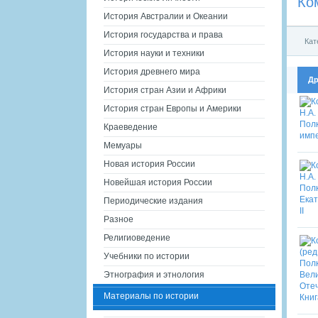
Ко
История Австралии и Океании
История государства и права
Кат
История науки и техники
История древнего мира
Др
История стран Азии и Африки
История стран Европы и Америки
Краеведение
Мемуары
Новая история России
Новейшая история России
Периодические издания
Разное
Религиоведение
Учебники по истории
Этнография и этнология
Материалы по истории