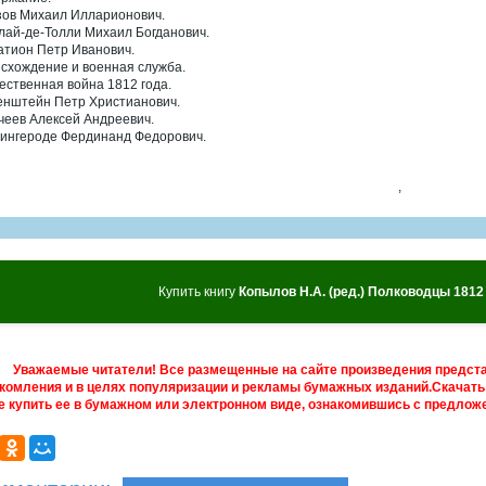
зов Михаил Илларионович.
лай-де-Толли Михаил Богданович.
атион Петр Иванович.
схождение и военная служба.
ественная война 1812 года.
енштейн Петр Христианович.
чеев Алексей Андреевич.
ингероде Фердинанд Федорович.
,
Купить книгу
Копылов Н.А. (ред.) Полководцы 1812 
Уважаемые читатели! Все размещенные на сайте произведения предст
комления и в целях популяризации и рекламы бумажных изданий.Скачать 
е купить ее в бумажном или электронном виде, ознакомившись с предложе