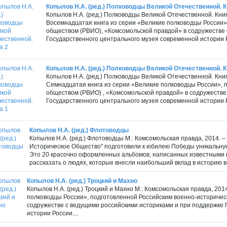
Копылов Н.А. (ред.) Полководцы Великой Отечественной. К
Копылов Н.А. (ред.) Полководцы Великой Отечественной. Книга
Восемнадцатая книга из серии «Великие полководцы России»
обществом (РВИО), «Комсомольской правдой» в содружестве 
Государственного центрального музея современной истории Ро
Копылов Н.А. (ред.) Полководцы Великой Отечественной. К
Копылов Н.А. (ред.) Полководцы Великой Отечественной. Книга
Семнадцатая книга из серии «Великие полководцы России», 
обществом (РВИО) , «Комсомольской правдой» в содружестве
Государственного центрального музея современной истории Ро
Копылов Н.А. (ред.) Флотоводцы
Копылов Н.А. (ред.) Флотоводцы М.: Комсомольская правда, 2014. –
Историческое Общество" подготовили к юбилею Победы уникальну
Это 20 красочно оформленных альбомов, написанных известными в
рассказать о людях, которые внесли наибольший вклад в историю в
Копылов Н.А. (ред.) Троцкий и Махно
Копылов Н.А. (ред.) Троцкий и Махно М.: Комсомольская правда, 201
полководцы России», подготовленной Российским военно-историчес
содружестве с ведущими российскими историками и при поддержке 
истории России....