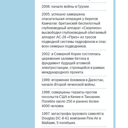
2008: начало войны в Грузии.
2005: успешно завершена
спасательная операция у берегов
Камчатки: британский беспилотный
глубоководный аппарат «Скорпион»
высвободил глубоководный обитаемый
аппарат АС-28 «Приз» из тросов
подводной системы гидрофонов и спас
всех семерых подводников.
2002: в Северной Корее состоялась
церемония заливки бетона в
фундамент будущей атомной
электростанции, строящейся в рамках
международного проекта.
1999: вторжение боевиков в Дагестан,
начало Второй чеченской войны.
1998: совершены теракты против
посольств США в Кении и Танзании.
Погибло около 250 и ранено более
4000 человек.
1997: катастрофа грузового самолёта
Douglas DC-8-61 компании Fine Air в
Майами, 5 погибших.