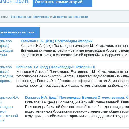
мментарии:
Оставить комментарий
егория:
Историческая библиотека
»
Исторические личности
угие новости по теме:
Копылов Н.А. (ред.) Полководцы империи
Копылов Н.А. (ред.) Полководцы империи М.: Комсомольская правд
Двенадцатая книга из серии «Великие полководцы России», под
обществом (РВИО) и «Комсомольской правдой» в содружестве с в
Копылов Н.А. (ред.) Полководцы Екатерины II
Копылов Н.А. (ред.) Полководцы Екатерины II М.: Комсомольская пра
"Российское Военно-Историческое Общество" подготовили к юбил
полководцы России. Это 20 красочно оформленных альбомов, нап
задача проекта – рассказать о людях, которые внесли наибольший вк
Копылов Н.А. (ред.) Полководцы Великой Отечественной. Кн
Копылов Н.А. (ред.) Полководцы Великой Отечественной. Книга
Полководцы Великой Отечественной, книга 3 — девятнадцатая
подготовленной Российским военно-историческим обществом (
ведущими российскими историками и при поддержке Государст