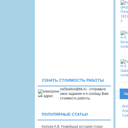
УЗНАТЬ СТОИМОСТЬ РАБОТЫ
na5ballov@bk.ru - отправьте
свое задание и я сообщу Вам
Пр
стоимость работы.
Коп
Але
ПОПУЛЯРНЫЕ СТАТЬИ
Сем
Кобзев А.В. Новейшая история стран