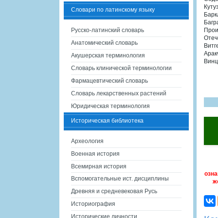
Куту
Словари по латинскому языку
Барк
Багр
Русско-латинский словарь
Прои
Отеч
Анатомический словарь
Витг
Арак
Акушерская терминология
Винц
Словарь клинической терминологии
Фармацевтический словарь
Словарь лекарственных растений
Юридическая терминология
Историческая библиотека
Археология
Военная история
Всемирная история
озна
Вспомогательные ист. дисциплины
ж
Древняя и средневековая Русь
Историография
Исторические личности