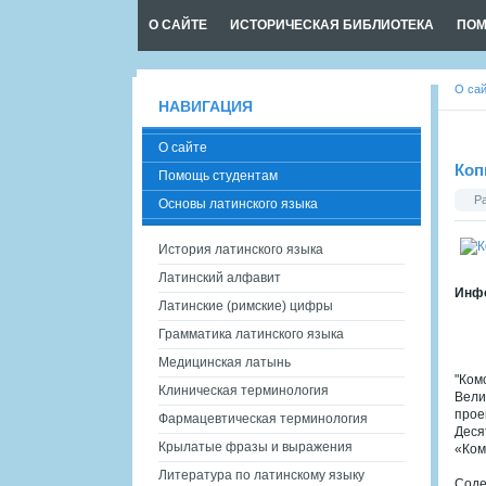
О САЙТЕ
ИСТОРИЧЕСКАЯ БИБЛИОТЕКА
ПОМ
О са
НАВИГАЦИЯ
О сайте
Коп
Помощь студентам
Р
Основы латинского языка
История латинского языка
Латинский алфавит
Инфо
Латинские (римские) цифры
Грамматика латинского языка
Медицинская латынь
"Ком
Клиническая терминология
Вели
прое
Фармацевтическая терминология
Деся
Крылатые фразы и выражения
«Ком
Литература по латинскому языку
Соде