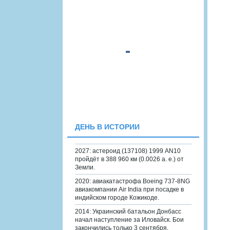
ДЕНЬ В ИСТОРИИ
2027: астероид (137108) 1999 AN10
пройдёт в 388 960 км (0.0026 а. е.) от
Земли.
2020: авиакатастрофа Boeing 737-8NG
авиакомпании Air India при посадке в
индийском городе Кожикоде.
2014: Украинский батальон Донбасс
начал наступление за Иловайск. Бои
закончились только 3 сентября.