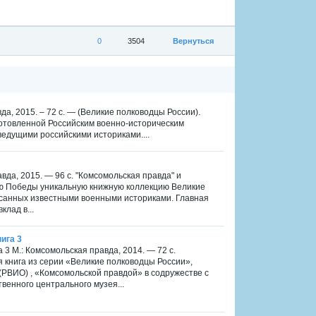
0
3504
Вернуться
а, 2015. – 72 с. — (Великие полководцы России).
готовленной Российским военно-историческим
едущими российскими историками....
вда, 2015. — 96 с. "Комсомольская правда" и
ею Победы уникальную книжную коллекцию Великие
исанных известными военными историками. Главная
лад в...
ига 3
 3 М.: Комсомольская правда, 2014. — 72 с.
 книга из серии «Великие полководцы России»,
РВИО) , «Комсомольской правдой» в содружестве с
венного центрального музея...