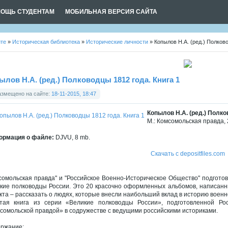
ОЩЬ СТУДЕНТАМ
МОБИЛЬНАЯ ВЕРСИЯ САЙТА
йте
»
Историческая библиотека
»
Исторические личности
» Копылов Н.А. (ред.) Полково
ылов Н.А. (ред.) Полководцы 1812 года. Книга 1
азмещено на сайте:
18-11-2015, 18:47
Копылов Н.А. (ред.) Полко
М.: Комсомольская правда, 
рмация о файле:
DJVU, 8 mb.
Скачать с depositfiles.com
сомольская правда" и "Российское Военно-Историческое Общество" подгот
кие полководцы России. Это 20 красочно оформленных альбомов, написанн
кта – рассказать о людях, которые внесли наибольший вклад в историю военн
тая книга из серии «Великие полководцы России», подготовленной Ро
сомольской правдой» в содружестве с ведущими российскими историками.
ржание: