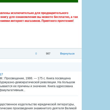
авлены исключительно для предварительного
книгу для ознакомления вы можете бесплатно, а так
ниями интернет-магазинов. Приятного прочтения!
0
987
Вернуться
17
М.: Просвещение, 1986. — 175 с. Книга посвящена
й буржуазно-демократической революции. На большом
ываются ее причины и значение. Книга адресована
 факультативным...
ударственное издательство юридической литературы,
тические произведения знаменитого деятеля Великой