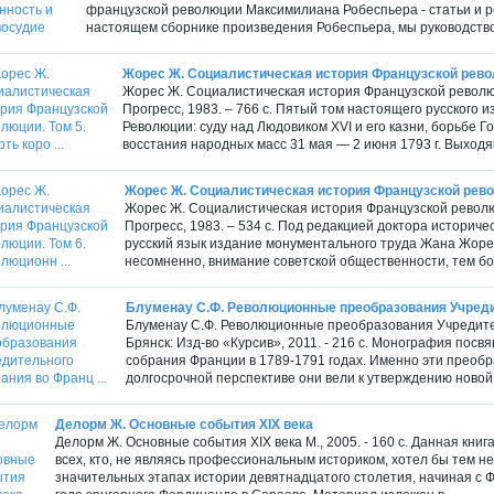
французской революции Максимилиана Робеспьера - статьи и 
настоящем сборнике произведения Робеспьера, мы руководствов
Жорес Ж. Социалистическая история Французской револю
Жорес Ж. Социалистическая история Французской революц
Прогресс, 1983. – 766 с. Пятый том настоящего русского 
Революции: суду над Людовиком XVI и его казни, борьбе
восстания народных масс 31 мая — 2 июня 1793 г. Выходящ
Жорес Ж. Социалистическая история Французской револ
Жорес Ж. Социалистическая история Французской револю
Прогресс, 1983. – 534 с. Под редакцией доктора историче
русский язык издание монументального труда Жана Жоре
несомненно, внимание советской общественности, тем бол
Блуменау С.Ф. Революционные преобразования Учредит
Блуменау С.Ф. Революционные преобразования Учредител
Брянск: Изд-во «Курсив», 2011. - 216 с. Монография пос
собрания Франции в 1789-1791 годах. Именно эти преобр
долго­срочной перспективе они вели к утверждению новой
Делорм Ж. Основные события XIX века
Делорм Ж. Основные события XIX века М., 2005. - 160 с. Данная кн
всех, кто, не являясь профессиональным историком, хотел бы тем н
значительных этапах истории девятнадцатого столетия, начиная с 