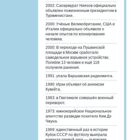
2002: Сапармурат Ниязов официально
объявлен пожизненным президентом в
Туркменистане.
2000: Учёные Великобритании, США и
Италии официально объявили о
начале опытов по клонированию
человека.
2000: В переходе на Пушкинской
площади в Москве сработало
самодельное взрывное устройство.
Погибли 13 человек и ещё 118
получили ранения.
1991: упала Варшавская радиомачта.
1990: Ирак объявил об аннексии
Кувейта.
1983: в Гватемале совершён военный
переворот.
1973: южнокорейское Национальное
агентство разведки похитило Ким Дэ
Чжуна.
1969: единственный раз в истории
Кубок СССР по футболу выиграла
команда первой лиги — львовские