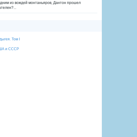
 одним из вождей монтаньяров, Дантон прошел
телен?...
ыгея. Том I
США и СССР