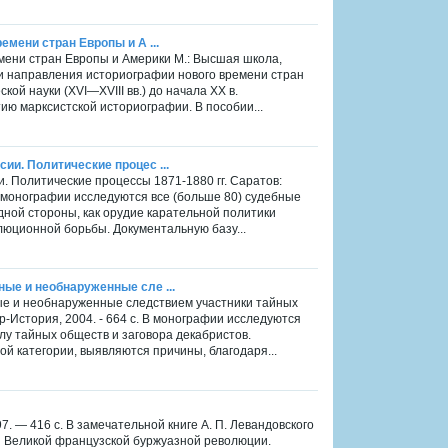
емени стран Европы и А ...
емени стран Европы и Америки М.: Высшая школа,
 и направления историографии нового времени стран
ой науки (XVI—XVIII вв.) до начала XX в.
ю марксистской историографии. В пособии...
ии. Политические процес ...
. Политические процессы 1871-1880 гг. Саратов:
 В монографии исследуются все (больше 80) судебные
дной стороны, как орудие карательной политики
олюционной борьбы. Документальную базу...
ные и необнаруженные сле ...
ые и необнаруженные следствием участники тайных
р-История, 2004. - 664 с. В монографии исследуются
лу тайных обществ и заговора декабристов.
й категории, выявляются причины, благодаря...
. — 416 с. В замечательной книге А. П. Левандовского
 Великой французской буржуазной революции.