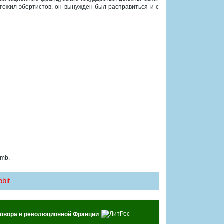
тожил эбертистов, он вынужден был расправиться и с
 mb.
bit
говора в революционной Франции