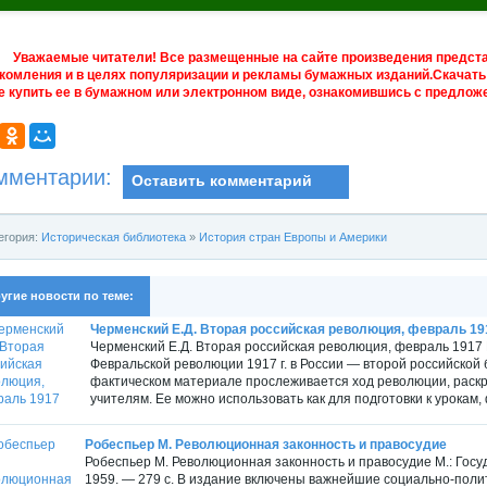
Уважаемые читатели! Все размещенные на сайте произведения предст
комления и в целях популяризации и рекламы бумажных изданий.Скачать 
е купить ее в бумажном или электронном виде, ознакомившись с предложе
мментарии:
Оставить комментарий
егория:
Историческая библиотека
»
История стран Европы и Америки
угие новости по теме:
Черменский Е.Д. Вторая российская революция, февраль 19
Черменский Е.Д. Вторая российская революция, февраль 1917 
Февральской революции 1917 г. в России — второй российско
фактическом материале прослеживается ход революции, раскр
учителям. Ее можно использовать как для подготовки к урокам,
Робеспьер М. Революционная законность и правосудие
Робеспьер М. Революционная законность и правосудие М.: Гос
1959. — 279 c. В издание включены важнейшие социально-поли