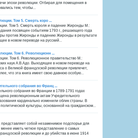
речи эпохи революции. Отбирая для помещения в
ались тем, чтобы...
ции. Том 5. Смерть коро ...
ии. Том 5. Смерть короля и падение Жиронды М.:
издания посвящен событиям 1793 г., решающего года
 Горы против Жиронды и падению Жиронды в результате
ее в новом переводе на русский...
юции. Том 6. Революционн ...
ции. Том 6. Революционное правительство М.:
ских наук А.В.Адо. Выходящее в новом переводе на
са о Великой французской революции привлечет,
ее, что эта книга имеет свою давнюю особую...
ельного собрания во Франц ...
ьного собрания во Франции в 1789-1791 годах
вящена революционным актам Учреди­тельного
азования кардинально изменили облик страны. В
 политической культуры, основанной на гражданском...
ига представляет собой незаменимое подспорье для
е менее иметь четкое представление о самых
Французской революции и до убийства в июне 1914