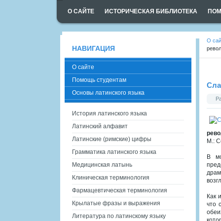
О САЙТЕ
ИСТОРИЧЕСКАЯ БИБЛИОТЕКА
ПОМ
О са
НАВИГАЦИЯ
рево
О сайте
Помощь студентам
Сла
Основы латинского языка
Р
История латинского языка
Латинский алфавит
рево
Латинские (римские) цифры
М.: 
Грамматика латинского языка
В мо
Медицинская латынь
пред
драм
Клиническая терминология
возг
Фармацевтическая терминология
Как 
Крылатые фразы и выражения
что 
обеи
Литература по латинскому языку
кото