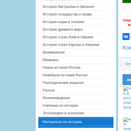
История Австралии и Океании
История государства и права
озна
История науки и техники
ж
История древнего мира
История стран Азии и Африки
История стран Европы и Америки
Ко
Краеведение
Мемуары
Кат
Новая история России
Новейшая история России
Др
Периодические издания
Разное
Религиоведение
Учебники по истории
Этнография и этнология
Материалы по истории