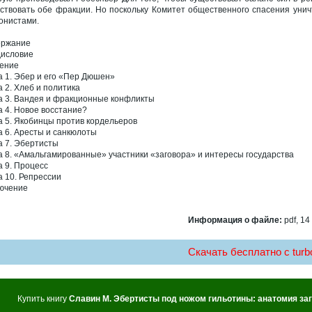
ствовать обе фракции. Но поскольку Комитет общественного спасения унич
онистами.
ержание
исловие
ение
а 1. Эбер и его «Пер Дюшен»
а 2. Хлеб и политика
а 3. Вандея и фракционные конфликты
а 4. Новое восстание?
а 5. Якобинцы против кордельеров
а 6. Аресты и санкюлоты
а 7. Эбертисты
а 8. «Амальгамированные» участники «заговора» и интересы государства
а 9. Процесс
а 10. Репрессии
ючение
Информация о файле:
pdf, 14
Скачать бесплатно c turbo
Купить книгу
Славин М. Эбертисты под ножом гильотины: анатомия за