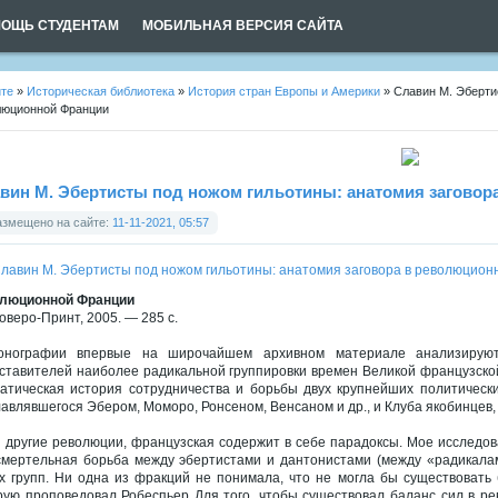
ОЩЬ СТУДЕНТАМ
МОБИЛЬНАЯ ВЕРСИЯ САЙТА
йте
»
Историческая библиотека
»
История стран Европы и Америки
» Славин М. Эберти
люционной Франции
вин М. Эбертисты под ножом гильотины: анатомия загово
азмещено на сайте:
11-11-2021, 05:57
люционной Франции
Соверо-Принт, 2005. — 285 с.
нографии впервые на широчайшем архивном материале анализируются
ставителей наиболее радикальной группировки времен Великой французской 
атическая история сотрудничества и борьбы двух крупнейших политически
лавлявшегося Эбером, Моморо, Ронсеном, Венсаном и др., и Клуба якобинцев, 
и другие революции, французская содержит в себе парадоксы. Мое исследов
смертельная борьба между эбертистами и дантонистами (между «радикала
х групп. Ни одна из фракций не понимала, что не могла бы существовать
рую проповедовал Робеспьер Для того, чтобы существовал баланс сил в р