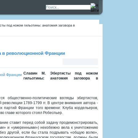
сты под ножом гильотины: анатомия заговора в
ра в революционной Франции
Славин М. Эбертисты под ножом
гильотины: анатомия заговора в
 общественно-политические взгляды эбертистов,
революции 1789-1799 гг. В центре внимания автора -
х партий Франции того времени: Клуба кордельеров,
во главе которого стоял Робеспьер.
ание ставит перед собой задачу продемонстрировать,
ми» и «умеренными») неизбежно вела к уничтожению
 без другой, если бы стала подрывать «общую волю»,
еволюционном французском государстве, должны были