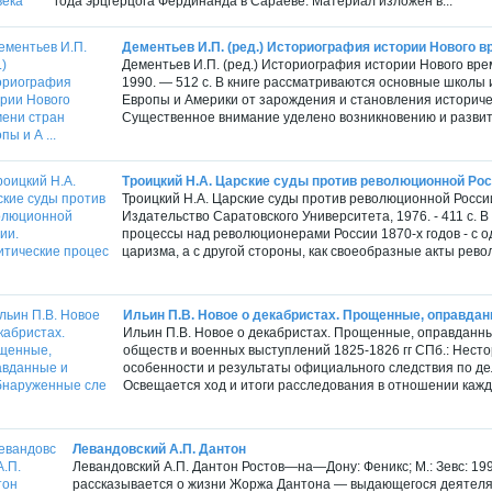
года эрцгерцога Фердинанда в Сараеве. Материал изложен в...
Дементьев И.П. (ред.) Историография истории Нового вр
Дементьев И.П. (ред.) Историография истории Нового вр
1990. — 512 с. В книге рассматриваются основные школы
Европы и Америки от зарождения и становления историческ
Существенное внимание уделено возникновению и развити
Троицкий Н.А. Царские суды против революционной Росс
Троицкий Н.А. Царские суды против революционной России
Издательство Саратовского Университета, 1976. - 411 с.
процессы над революционерами России 1870-х годов - с о
царизма, а с другой стороны, как своеобразные акты рев
Ильин П.В. Новое о декабристах. Прощенные, оправдан
Ильин П.В. Новое о декабристах. Прощенные, оправданн
обществ и военных выступлений 1825-1826 гг СПб.: Несто
особенности и результаты официального следствия по де
Освещается ход и итоги расследования в отношении каждо
Левандовский А.П. Дантон
Левандовский А.П. Дантон Ростов—на—Дону: Феникс; М.: Зевс: 1997
рассказывается о жизни Жоржа Дантона — выдающегося деятеля