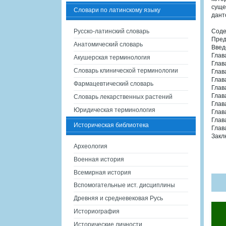
суще
Словари по латинскому языку
дант
Русско-латинский словарь
Сод
Пред
Анатомический словарь
Введ
Глав
Акушерская терминология
Глав
Словарь клинической терминологии
Глав
Глав
Фармацевтический словарь
Глав
Глав
Словарь лекарственных растений
Глав
Юридическая терминология
Глав
Глав
Историческая библиотека
Глав
Закл
Археология
Военная история
Всемирная история
Вспомогательные ист. дисциплины
Древняя и средневековая Русь
Историография
Исторические личности