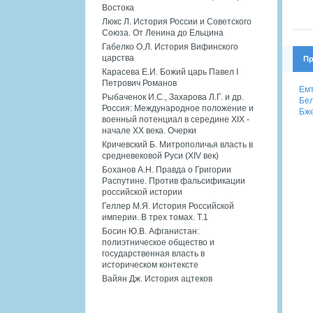
Востока
Люкс Л. История России и Советского
Союза. От Ленина до Ельцина
Габелко О.Л. История Вифинского
царства
Пр
Карасева Е.И. Божий царь Павел I
Петрович Романов
Емт
Рыбаченок И.С., Захарова Л.Г. и др.
Бел
Россия: Международное положение и
Бже
военный потенциал в середине XIX -
начале XX века. Очерки
Кричевский Б. Митрополичья власть в
средневековой Руси (XIV век)
Боханов А.Н. Правда о Григории
Распутине. Против фальсификации
российской истории
Геллер М.Я. История Российской
империи. В трех томах. Т.1
Босин Ю.В. Афганистан:
полиэтническое общество и
государственная власть в
историческом контексте
Вайян Дж. История ацтеков