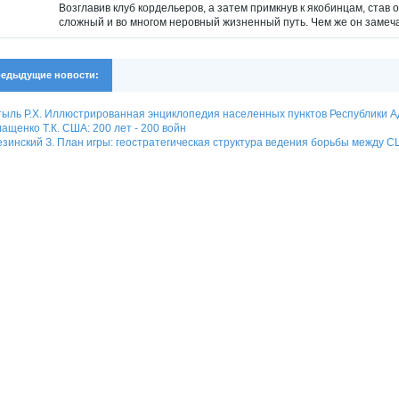
Возглавив клуб кордельеров, а затем примкнув к якобинцам, став
сложный и во многом неровный жизненный путь. Чем же он замеча
едыдущие новости:
ыль Р.Х. Иллюстрированная энциклопедия населенных пунктов Республики Ад
ащенко Т.К. США: 200 лет - 200 войн
зинский З. План игры: геостратегическая структура ведения борьбы между 