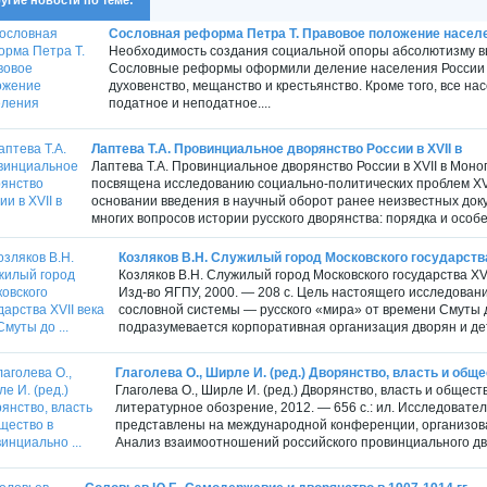
Сословная реформа Петра Т. Правовое положение насел
Необходимость создания социальной опоры абсолютизму в
Сословные реформы оформили деление населения России па
духовенство, мещанство и крестьянство. Кроме того, все на
податное и неподатное....
Лаптева Т.А. Провинциальное дворянство России в XVII в
Лаптева Т.А. Провинциальное дворянство России в XVII в Моно
посвящена исследованию социально-политических проблем XVII
основании введения в научный оборот ранее неизвестных док
многих вопросов истории русского дворянства: порядка и особе
Козляков В.Н. Служилый город Московского государства X
Козляков В.Н. Служилый город Московского государства XV
Изд-во ЯГПУ, 2000. — 208 с. Цель настоящего исследовани
сословной системы — русского «мира» от времени Смуты 
подразумевается корпоративная организация дворян и дете
Глаголева О., Ширле И. (ред.) Дворянство, власть и обще
Глаголева О., Ширле И. (ред.) Дворянство, власть и общест
литературное обозрение, 2012. — 656 с.: ил. Исследовате
представлены на международной конференции, организова
Анализ взаимоотношений российского провинциального дво