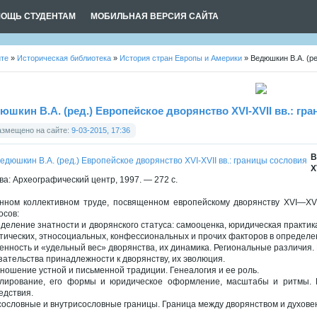
ОЩЬ СТУДЕНТАМ
МОБИЛЬНАЯ ВЕРСИЯ САЙТА
йте
»
Историческая библиотека
»
История стран Европы и Америки
» Ведюшкин В.А. (ре
юшкин В.А. (ред.) Европейское дворянство XVI-XVII вв.: гр
азмещено на сайте:
9-03-2015, 17:36
В
X
ва: Археографический центр, 1997. — 272 с.
нном коллективном труде, посвященном европейскому дворянству XVI—XVI
осов:
деление знатности и дворянского статуса: самооценка, юридическая практи
тических, этносоциальных, конфессиональных и прочих факторов в определе
енность и «удельный вес» дворянства, их динамика. Региональные различия
зательства принадлежности к дворянству, их эволюция.
ношение устной и письменной традиции. Генеалогия и ее роль.
лирование, его формы и юридическое оформление, масштабы и ритмы. П
едствия.
ословные и внутрисословные границы. Граница между дворянством и духове