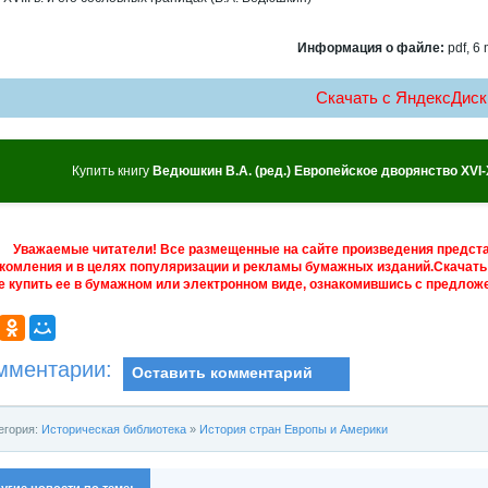
Информация о файле:
pdf, 6 
Скачать c ЯндексДиск
Купить книгу
Ведюшкин В.А. (ред.) Европейское дворянство XVI-X
Уважаемые читатели! Все размещенные на сайте произведения предст
комления и в целях популяризации и рекламы бумажных изданий.Скачать 
е купить ее в бумажном или электронном виде, ознакомившись с предложе
мментарии:
Оставить комментарий
егория:
Историческая библиотека
»
История стран Европы и Америки
угие новости по теме: