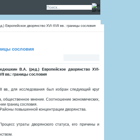
д.) Европейское дворянство XVI-XVII вв.: границы сословия
аницы сословия
едюшкин В.А. (ред.) Европейское дворянство XVI-
VII вв.: границы сословия
I вв., для исследования был избран следующий круг
ка, общественное мнение. Соотношение экономических,
нии границ сословия.
. Районы повышенной концентрации дворянства.
роцесс утраты дворянского статуса, его причины и
нством.