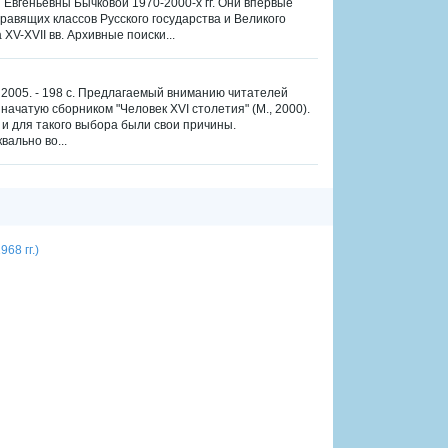
 Евгеньевны Бычковой 1970-2000-х гг. Они впервые
вящих классов Русского государства и Великого
XV-XVII вв. Архивные поиски...
Н, 2005. - 198 с. Предлагаемый вниманию читателей
ачатую сборником "Человек XVI столетия" (М., 2000).
 и для такого выбора были свои причины.
ально во...
68 гг.)