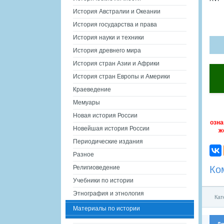
История Австралии и Океании
История государства и права
История науки и техники
История древнего мира
История стран Азии и Африки
История стран Европы и Америки
Краеведение
Мемуары
Новая история России
озна
Новейшая история России
ж
Периодические издания
Разное
Ко
Религиоведение
Учебники по истории
Этнография и этнология
Кат
Материалы по истории
Др