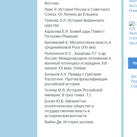
Востока
Люкс Л. История России и Советского
Союза. От Ленина до Ельцина
Габелко О.Л. История Вифинского
царства
Карасева Е.И. Божий царь Павел I
Петрович Романов
Кричевский Б. Митрополичья власть в
средневековой Руси (XIV век)
Рыбаченок И.С., Захарова Л.Г. и др.
Россия: Международное положение и
Пр
военный потенциал в середине XIX -
начале XX века. Очерки
Боханов А.Н. Правда о Григории
Зус
Распутине. Против фальсификации
Пер
российской истории
Сев
Геллер М.Я. История Российской
империи. В трех томах. Т.1
Босин Ю.В. Афганистан:
полиэтническое общество и
государственная власть в
историческом контексте
Вайян Дж. История ацтеков