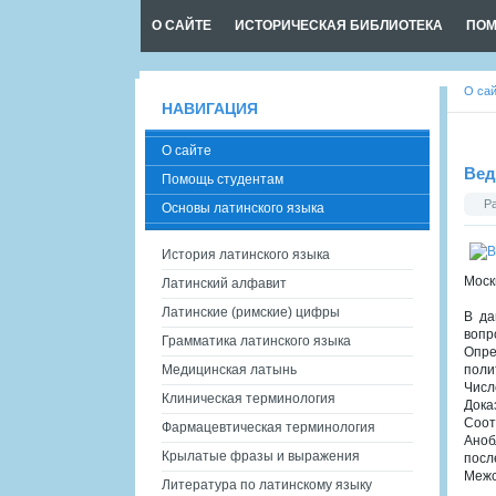
О САЙТЕ
ИСТОРИЧЕСКАЯ БИБЛИОТЕКА
ПОМ
О са
НАВИГАЦИЯ
О сайте
Вед
Помощь студентам
Р
Основы латинского языка
История латинского языка
Моск
Латинский алфавит
Латинские (римские) цифры
В да
вопр
Грамматика латинского языка
Опре
Медицинская латынь
поли
Числ
Клиническая терминология
Дока
Соот
Фармацевтическая терминология
Аноб
Крылатые фразы и выражения
посл
Межс
Литература по латинскому языку