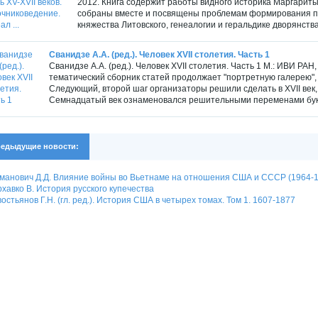
2012. Книга содержит работы видного историка Маргариты
собраны вместе и посвящены проблемам формирования пра
княжества Литовского, генеалогии и геральдике дворянства 
Сванидзе А.А. (ред.). Человек XVII столетия. Часть 1
Сванидзе А.А. (ред.). Человек XVII столетия. Часть 1 М.: ИВИ РА
тематический сборник статей продолжает "портретную галерею", н
Следующий, второй шаг организаторы решили сделать в XVII век,
Семнадцатый век ознаменовался решительными переменами букв
едыдущие новости:
манович Д.Д. Влияние войны во Вьетнаме на отношения США и СССР (1964-19
хавко В. История русского купечества
остьянов Г.Н. (гл. ред.). История США в четырех томах. Том 1. 1607-1877