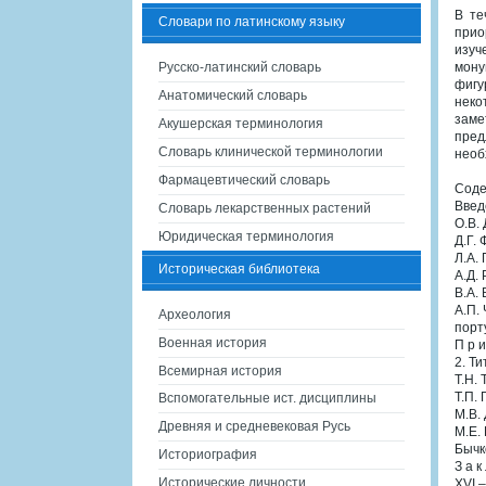
В те
Словари по латинскому языку
прио
изуч
Русско-латинский словарь
мону
фигу
Анатомический словарь
неко
заме
Акушерская терминология
пред
Словарь клинической терминологии
необ
Фармацевтический словарь
Сод
Введ
Словарь лекарственных растений
О.В.
Юридическая терминология
Д.Г.
Л.А.
Историческая библиотека
А.Д.
В.А.
А.П.
Археология
порт
Военная история
П р и
2. Т
Всемирная история
Т.Н.
Т.П. 
Вспомогательные ист. дисциплины
М.В.
Древняя и средневековая Русь
М.Е.
Бычк
Историография
З а к
Исторические личности
XVI –