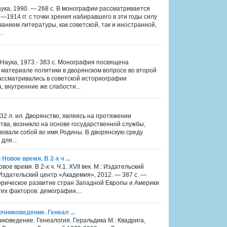
аука, 1990. — 268 с. В монографии рассматривается
914 гг. с точки зрения набиравшего в эти годы силу
анием литературы, как советской, так и иностранной,
..
 Наука, 1973.- 383 с. Монография посвящена
материале политики в дворянском вопросе во второй
рассматривались в советской историографии
 внутренние же слабости...
: 32 л. ил. Дворянство, являясь на протяжении
тва, возникло на основе государственной службы,
овали собой во имя Родины. В дворянскую среду
для...
овое время. В 2-х ч ...
ое время. В 2-х ч. Ч.1. XVII век. М.: Издательский
: Издательский центр «Академия», 2012. — 387 с. —
рическое развитие стран Западной Европы и Америки
их факторов: демографии,...
очниковедение. Генеал ...
никоведение. Генеалогия. Геральдика М.: Квадрига,