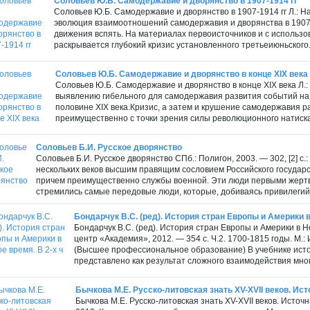
Соловьев Ю.Б. Самодержавие и дворянство в 1907-1914 гг
Соловьев Ю.Б. Самодержавие и дворянство в 1907-1914 гг Л.: Н
эволюция взаимоотношений самодержавия и дворянства в 1907—1
движения вспять. На материалах первоисточников и с использов
раскрывается глубокий кризис установленного третьеиюньского.
Соловьев Ю.Б. Самодержавие и дворянство в конце XIX века
Соловьев Ю.Б. Самодержавие и дворянство в конце XIX века Л.:
выявлению гибельного для самодержавия развития событий на 
половине XIX века.Кризис, а затем и крушение самодержавия 
преимущественно с точки зрения силы революционного натиска,
Соловьев Б.И. Русское дворянство
Соловьев Б.И. Русское дворянство СПб.: Полигон, 2003. — 302, [2] с.
нескольких веков высшим правящим сословием Российского государс
причем преимущественно службы военной. Эти люди первыми жертв
стремились самые передовые люди, которые, добиваясь привилегий 
Бондарчук В.С. (ред). История стран Европы и Америки в Н
Бондарчук В.С. (ред). История стран Европы и Америки в Нов
центр «Академия», 2012. — 354 с. Ч.2. 1700-1815 годы. М.
(Высшее профессиональное образование) В учебнике исто
представлено как результат сложного взаимодействия мног
Бычкова М.Е. Русско-литовская знать XV-XVII веков. Ист
Бычкова М.Е. Русско-литовская знать XV-XVII веков. Источ