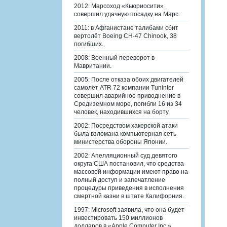
2012: Марсоход «Кьюриосити»
совершил удачную посадку на Марс.
2011: в Афганистане талибами сбит
вертолёт Boeing CH-47 Chinook, 38
погибших.
2008: Военный переворот в
Мавритании.
2005: После отказа обоих двигателей
самолёт ATR 72 компании Tuninter
совершил аварийное приводнение в
Средиземном море, погибли 16 из 34
человек, находившихся на борту.
2002: Посредством хакерской атаки
была взломана компьютерная сеть
министерства обороны Японии.
2002: Апелляционный суд девятого
округа США постановил, что средства
массовой информации имеют право на
полный доступ и запечатление
процедуры приведения в исполнения
смертной казни в штате Калифорния.
1997: Microsoft заявила, что она будет
инвестировать 150 миллионов
долларов в «Apple Computer Inc.».