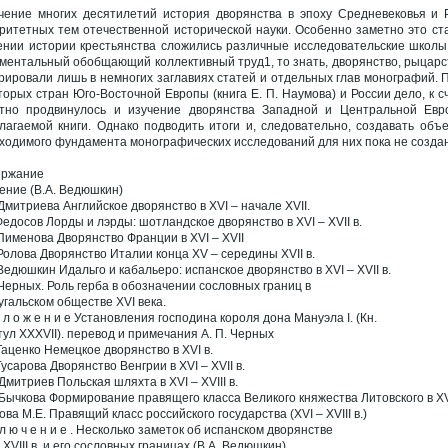
чение многих десятилетий история дворянства в эпоху Средневековья и 
ритетных тем отечественной исторической науки. Особенно заметно это ста
ении истории крестьянства сложились различные исследовательские школы
ментальный обобщающий коллективный труд1, то знать, дворянство, рыцарс
рировали лишь в немногих заглавиях статей и отдельных глав монографий. П
торых стран Юго-Восточной Европы (книга Е. П. Наумова) и России дело, к 
тно продвинулось и изучение дворянства Западной и Центральной Ев
лагаемой книги. Однако подводить итоги и, следовательно, создавать об
ходимого фундамента монографических исследований для них пока не создан
ержание
ение (В.А. Ведюшкин)
 Дмитриева Английское дворянство в XVI – начале XVII.
 Федосов Лорды и лэрды: шотландское дворянство в XVI – XVII в.
 Пименова Дворянство Франции в XVI – XVII
 Ролова Дворянство Италии конца XV – середины XVII в.
 Ведюшкин Идальго и кабальеро: испанское дворянство в XVI – XVII в.
 Черных. Роль герба в обозначении сословных границ в
угальском обществе XVI века.
 л о ж е н и е Установления господина короля дона Мануэла I. (Кн.
итул XXXVII). перевод и примечания А. П. Черных
 Таценко Немецкое дворянство в XVI в.
Гусарова Дворянство Венгрии в XVI – XVII в.
 Дмитриев Польская шляхта в XVI – XVIII в.
 Бычкова Формирование правящего класса Великого княжества Литовского в XV
ова М.Е. Правящий класс российского государства (XVI – XVIII в.)
 л ю ч е н и е . Несколько заметок об испанском дворянстве
 XVIII в. и его сословных границах (В.А. Ведюшкин)