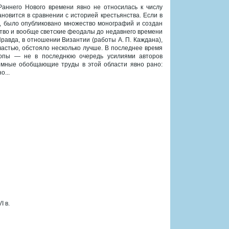
Раннего Нового времени явно не относилась к числу
новится в сравнении с историей крестьянства. Если в
, было опубликовано множество монографий и создан
тво и вообще светские феодалы до недавнего времени
равда, в отношении Византии (работы А. П. Каждана),
счастью, обстояло несколько лучше. В последнее время
ропы — не в последнюю очередь усилиями авторов
ъемные обобщающие труды в этой области явно рано:
о...
I в.