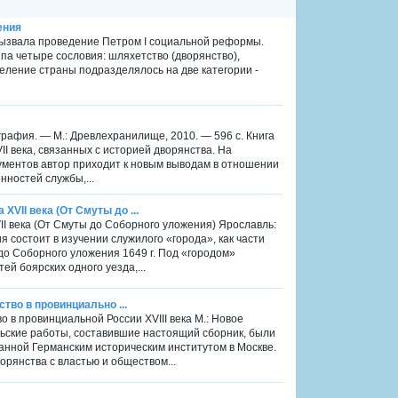
ения
ызвала проведение Петром I социальной реформы.
 четыре сословия: шляхетство (дворянство),
селение страны подразделялось на две категории -
графия. — М.: Древлехранилище, 2010. — 596 с. Книга
 века, связанных с историей дворянства. На
ументов автор приходит к новым выводам в отношении
нностей службы,...
VII века (От Смуты до ...
II века (От Смуты до Соборного уложения) Ярославль:
я состоит в изучении служилого «города», как части
до Соборного уложения 1649 г. Под «городом»
й боярских одного уезда,...
ство в провинциально ...
во в провинциальной России XVIII века М.: Новое
льские работы, составившие настоящий сборник, были
нной Германским историческим институтом в Москве.
рянства с властью и обществом...