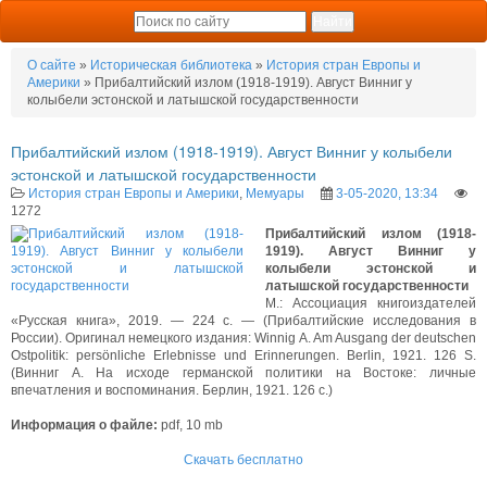
О сайте
»
Историческая библиотека
»
История стран Европы и
Америки
» Прибалтийский излом (1918-1919). Август Винниг у
колыбели эстонской и латышской государственности
Прибалтийский излом (1918-1919). Август Винниг у колыбели
эстонской и латышской государственности
История стран Европы и Америки
,
Мемуары
3-05-2020, 13:34
1272
Прибалтийский излом (1918-
1919). Август Винниг у
колыбели эстонской и
латышской государственности
М.: Ассоциация книгоиздателей
«Русская книга», 2019. — 224 с. — (Прибалтийские исследования в
России). Оригинал немецкого издания: Winnig A. Am Ausgang der deutschen
Ostpolitik: persönliche Erlebnisse und Erinnerungen. Berlin, 1921. 126 S.
(Винниг А. На исходе германской политики на Востоке: личные
впечатления и воспоминания. Берлин, 1921. 126 с.)
Информация о файле:
pdf, 10 mb
Скачать бесплатно