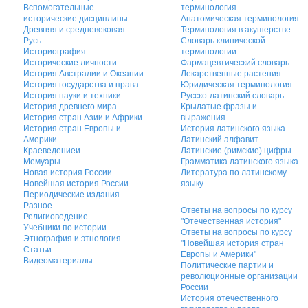
Вспомогательные
терминология
исторические дисциплины
Анатомическая терминология
Древняя и средневековая
Терминология в акушерстве
Русь
Словарь клинической
Историография
терминологии
Исторические личности
Фармацевтический словарь
История Австралии и Океании
Лекарственные растения
История государства и права
Юридическая терминология
История науки и техники
Русско-латинский словарь
История древнего мира
Крылатые фразы и
История стран Азии и Африки
выражения
История стран Европы и
История латинского языка
Америки
Латинский алфавит
Краеведениеи
Латинские (римские) цифры
Мемуары
Грамматика латинского языка
Новая история России
Литература по латинскому
Новейшая история России
языку
Периодические издания
Разное
Ответы на вопросы по курсу
Религиоведение
"Отечественная история"
Учебники по истории
Ответы на вопросы по курсу
Этнография и этнология
"Новейшая история стран
Статьи
Европы и Америки"
Видеоматериалы
Политические партии и
революционные организации
России
История отечественного