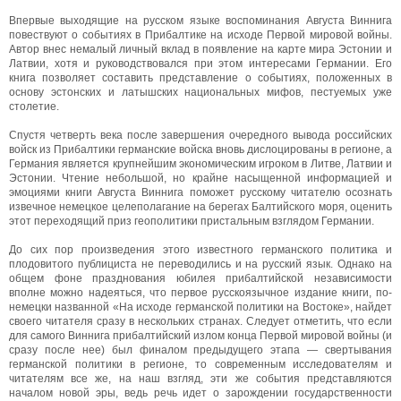
Впервые выходящие на русском языке воспоминания Августа Виннига
повествуют о событиях в Прибалтике на исходе Первой мировой войны.
Автор внес немалый личный вклад в появление на карте мира Эстонии и
Латвии, хотя и руководствовался при этом интересами Германии. Его
книга позволяет составить представление о событиях, положенных в
основу эстонских и латышских национальных мифов, пестуемых уже
столетие.
Спустя четверть века после завершения очередного вывода российских
войск из Прибалтики германские войска вновь дислоцированы в регионе, а
Германия является крупнейшим экономическим игроком в Литве, Латвии и
Эстонии. Чтение небольшой, но крайне насыщенной информацией и
эмоциями книги Августа Виннига поможет русскому читателю осознать
извечное немецкое целеполагание на берегах Балтийского моря, оценить
этот переходящий приз геополитики пристальным взглядом Германии.
До сих пор произведения этого известного германского политика и
плодовитого публициста не переводились и на русский язык. Однако на
общем фоне празднования юбилея прибалтийской независимости
вполне можно надеяться, что первое русскоязычное издание книги, по-
немецки названной «На исходе германской политики на Востоке», найдет
своего читателя сразу в нескольких странах. Следует отметить, что если
для самого Виннига прибалтийский излом конца Первой мировой войны (и
сразу после нее) был финалом предыдущего этапа — свертывания
германской политики в регионе, то современным исследователям и
читателям все же, на наш взгляд, эти же события представляются
началом новой эры, ведь речь идет о зарождении государственности