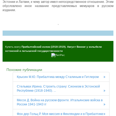
Эстонии и Латвии, к чему автор имел непосредственное отношение. Этим
обусловлено иное название представляемых мемуаров в русском
издании.
,
Купить книгу
Прибалтийский излом (1918-1919). Август Винниг у колыбели
эстонской и латышской государственности
Похожие публикации
Крысин М.Ю. Прибалтика между Сталиным и Гитлером
Стельмах Ирина. Строить страну: Сионизм в Эстонской
Республике (1918-1940). ...
Мессе Д. Война на русском фронте. Итальянские войска в
России 1941-1943 гг
Фон дер Гольц Р. Моя миссия в Финляндии и в Прибалтике