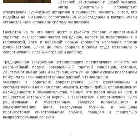
Северной, Центральной и Южной Америке.
Автор убедительно опровергает
утверждение буржуазных историков о гуманности конкисты, о том, что
индейцы не оказывали сопротивления конкистадорам и воспринимали
установленную испанцами систему как должное.
Несмотря на то что книга носит в какой-то степени компилятивный
характер, она воспринимается как единое, целостное повествование о
героической, хотя и неравной борьбе коренного населения против
колонизаторов. Олива де Коль собрала в своем труде материалы о
сопротивлении в разных странах и районах.
Традиционная зарубежная историография представляет конкисту как
необычайный подвиг, совершенный горсткой храбрецов, которые,
действуя от имени бога и Кастилии, чуть ли не одним своим появлением
покорили тысячи невежественных дикарей. Чтение хроник
убеждает в обратном: сопротивление было ожесточенным и
систематическим начиная с того момента, когда индейцы, оправившись от
неожиданности и замешательства, поняли, что перед ними не боги, в
пришествие которых они верили, а завоеватели. Сопротивление было
решительным и мужественным, зачастую выражавшимся в
самоуничтожении: нагие, безоружные мужчины и женщины
противостояли огнестрельному оружию, лошадям и специально
выдрессированным собакам
,