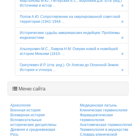
Мартынова М.Ю., Питерская Е.С., Воробьев Д.В. (отв. ред.)
Источники и истор ...
Попов А.Ю. Сопротивление на оккупированной советской
территории (1941-1944 ...
Исторические судьбы американских индейцев. Проблемы
индеанистики
Альперович М.С., Лавров Н.М. Очерки новой и новейшей
истории Мексики (1810- ...
Григулевич И.Р. (отв. ред.). От Аляски до Огненной Земли.
История и этногра ...
Меню сайта
Археология
Медицинская латынь
Военная история
Клиническая терминология
Всемирная история
Фармацевтическая
Вспомогательные
терминология
исторические дисциплины
Анатомическая терминология
Древняя и средневековая
Терминология в акушерстве
Русь
Словарь клинической