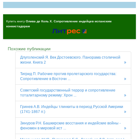
Купить книгу
Олива де Коль X. Сопротивление индейцев испанским
конкистадорам
Похожие публикации
Длуголенский Я. Век Достоевского. Панорама столичной
жизни. Книга 2
Тигрид П. Рабочие против пролетарского государства:
Сопротивление в Восточн ...
Советский государственный террор и сопротивление
тоталитарному режиму: Хрон ...
Гринев А.В. Индейцы тлинкиты в период Русской Америки
(1741-1867 гг.)
Зинуров Р.Н. Башкирские восстания и индейские войны -
феномен в мировой ист ...