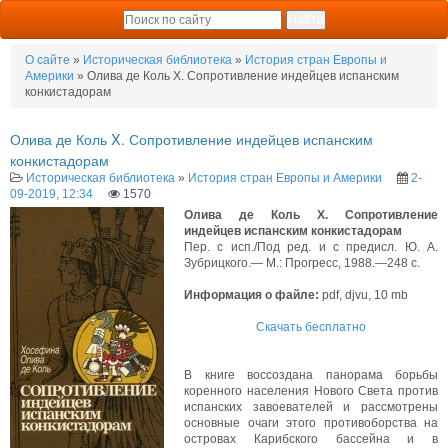
О сайте
»
Историческая библиотека
»
История стран Европы и
Америки
» Олива де Коль X. Сопротивление индейцев испанским
конкистадорам
Олива де Коль X. Сопротивление индейцев испанским
конкистадорам
Историческая библиотека
»
История стран Европы и Америки
2-
09-2019, 12:34
1570
Олива де Коль X. Сопротивление
индейцев испанским конкистадорам
Пер. с исп./Под ред. и с предисл. Ю. А.
Зубрицкого.— М.: Прогресс, 1988.—248 с.
Информация о файле:
pdf, djvu, 10 mb
Скачать бесплатно
В книге воссоздана панорама борьбы
коренного населения Нового Света против
испанских завоевателей и рассмотрены
основные очаги этого противоборства на
островах Карибского бассейна и в