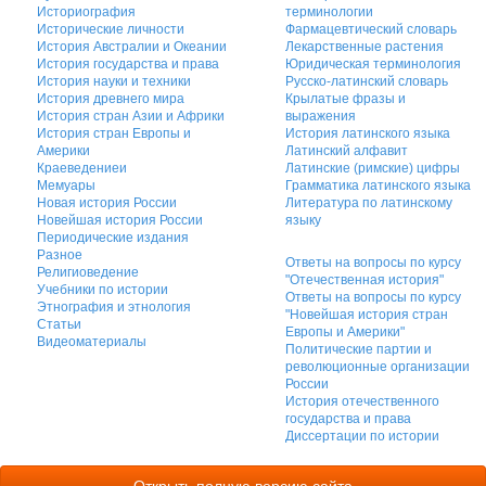
Историография
терминологии
Исторические личности
Фармацевтический словарь
История Австралии и Океании
Лекарственные растения
История государства и права
Юридическая терминология
История науки и техники
Русско-латинский словарь
История древнего мира
Крылатые фразы и
История стран Азии и Африки
выражения
История стран Европы и
История латинского языка
Америки
Латинский алфавит
Краеведениеи
Латинские (римские) цифры
Мемуары
Грамматика латинского языка
Новая история России
Литература по латинскому
Новейшая история России
языку
Периодические издания
Разное
Ответы на вопросы по курсу
Религиоведение
"Отечественная история"
Учебники по истории
Ответы на вопросы по курсу
Этнография и этнология
"Новейшая история стран
Статьи
Европы и Америки"
Видеоматериалы
Политические партии и
революционные организации
России
История отечественного
государства и права
Диссертации по истории
Открыть полную версию сайта