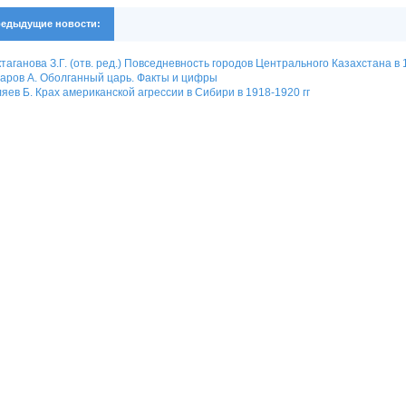
едыдущие новости:
таганова З.Г. (отв. ред.) Повседневность городов Центрального Казахстана в 
аров А. Оболганный царь. Факты и цифры
яев Б. Крах американской агрессии в Сибири в 1918-1920 гг