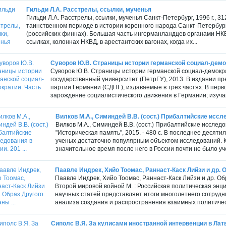
Гильди Л.А. Расстрелы, ссылки, мученья
Гильди Л.А. Расстрелы, ссылки, мученья Санкт-Петербург, 1996 г., 31
таинственном периоде в истории коренного народа Санкт-Петербург
(российских финнах). Большая часть ингерманландцев органами НКВ
ссылках, колоннах НКВД, в арестантских вагонах, когда их...
Суворов Ю.В. Страницы истории германской социал-демок
Суворов Ю.В. Страницы истории германской социал-демокра
государственный университет (ПетрГУ), 2013. В издании п
партии Германии (СДПГ), издаваемые в трех частях. В перв
зарождение социалистического движения в Германии; изуча
Вилков М.А., Симиндей В.В. (сост.) Прибалтийские исслед
Вилков М.А., Симиндей В.В. (сост.) Прибалтийские исслед
"Историческая память", 2015. - 480 с. В последнее десяти
ученых достаточно популярным объектом исследований. К
значительное время после него в России почти не было уч
Паавле Индрек, Хийо Тоомас, Раннаст-Каск Лийзи и др. О
Паавле Индрек, Хийо Тоомас, Раннаст-Каск Лийзи и др. О
Второй мировой войной М. : Российская политическая энц
научных статей представляет итоги многолетнего сотрудн
анализа создания и распространения взаимных политическ
Сиполс В.Я. За кулисами иностранной интервенции в Латви