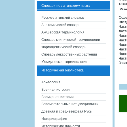
такж
Словари по латинскому языку
госу
Русско-латинский словарь
Сод
Введ
Анатомический словарь
Част
Латв
Акушерская терминология
Част
Словарь клинической терминологии
Част
Част
Фармацевтический словарь
Част
Част
Словарь лекарственных растений
Част
Юридическая терминология
Закл
Историческая библиотека
Археология
Военная история
Всемирная история
Вспомогательные ист. дисциплины
Древняя и средневековая Русь
Историография
Исторические личности