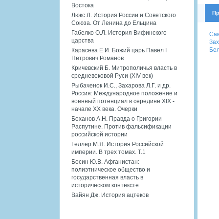
Востока
Пр
Люкс Л. История России и Советского
Союза. От Ленина до Ельцина
Габелко О.Л. История Вифинского
Сак
царства
Зах
Бел
Карасева Е.И. Божий царь Павел I
Петрович Романов
Кричевский Б. Митрополичья власть в
средневековой Руси (XIV век)
Рыбаченок И.С., Захарова Л.Г. и др.
Россия: Международное положение и
военный потенциал в середине XIX -
начале XX века. Очерки
Боханов А.Н. Правда о Григории
Распутине. Против фальсификации
российской истории
Геллер М.Я. История Российской
империи. В трех томах. Т.1
Босин Ю.В. Афганистан:
полиэтническое общество и
государственная власть в
историческом контексте
Вайян Дж. История ацтеков