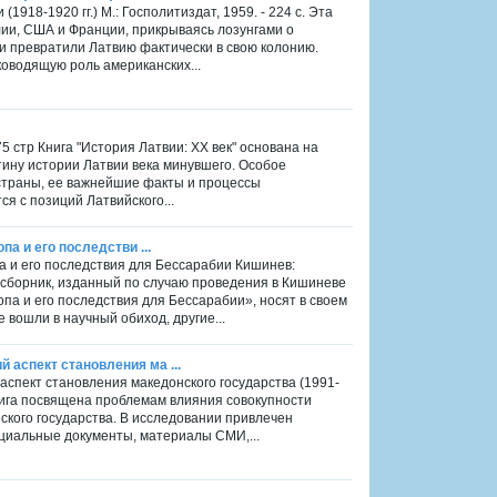
1918-1920 гг.) М.: Госполитиздат, 1959. - 224 с. Эта
лии, США и Франции, прикрываясь лозунгами о
 и превратили Латвию фактически в свою колонию.
оводящую роль американских...
75 стр Книга "История Латвии: XX век" основана на
ину истории Латвии века минувшего. Особое
страны, ее важнейшие факты и процессы
я с позиций Латвийского...
па и его последстви ...
па и его последствия для Бессарабии Кишинев:
т сборник, изданный по случаю проведения в Кишиневе
 и его последствия для Бессарабии», носят в своем
вошли в научный обиход, другие...
 аспект становления ма ...
аспект становления македонского государства (1991-
 Книга посвящена проблемам влияния совокупности
кого государства. В исследовании привлечен
циальные документы, материалы СМИ,...