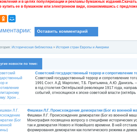
комления и в целях популяризации и рекламы бумажных изданий.Скачать 
е купить ее в бумажном или электронном виде, ознакомившись с предложе
мментарии:
Оставить комментарий
егория:
Историческая библиотека
»
История стран Европы и Америки
угие новости по теме:
Советский государственный террор и сопротивление то
Советский государственный террор и сопротивление тот
1991 Сост. А.Д. Марголис, Т.Б. Притыкина, А.Ю. Даниэль.
в год столетия Октябрьской революции 1917 года, направ
событий, относящихся к эпохе советской власти (октябрь 1
Фишман Л.Г. Происхождение демократии (Бог из военной 
Фишман Л.Г. Происхождение демократии (Бог из военной маши
Монография посвящена вопросу о специфике исторических усл
так и демократия Нового и Новейшего времени. В ней отстаив
формирования демократии как политического режима и демокр