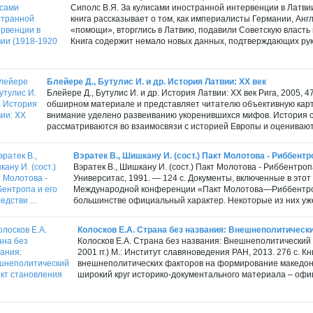
Сиполс В.Я. За кулисами иностранной интервенции в Латвии (
книга рассказывает о том, как империалисты Германии, Анг
«помощи», вторглись в Латвию, подавили Советскую власть
Книга содержит немало новых данных, подтверждающих рук
Блейере Д., Бутулис И. и др. История Латвии: XX век
Блейере Д., Бутулис И. и др. История Латвии: XX век Рига, 2005, 4
обширном материале и представляет читателю объективную карт
внимание уделено развеиванию укоренившихся мифов. История 
рассматриваются во взаимосвязи с историей Европы и оцениваютс
Вэратек В., Шишкану И. (сост.) Пакт Молотова - Риббентро
Вэратек В., Шишкану И. (сост.) Пакт Молотова - Риббентро
Университас, 1991. — 124 с. Документы, включенные в это
Международной конференции «Пакт Молотова—Риббентропа
большинстве официальный характер. Некоторые из них уже 
Колосков Е.А. Страна без названия: Внешнеполитический
Колосков Е.А. Страна без названия: Внешнеполитический 
2001 гг.) М.: Институт славяноведения РАН, 2013. 276 с.
внешнеполитических факторов на формирование македонс
широкий круг историко-документального материала – офи