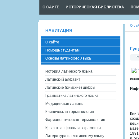
О САЙТЕ
ИСТОРИЧЕСКАЯ БИБЛИОТЕКА
ПОМ
О са
НАВИГАЦИЯ
О сайте
Гущ
Помощь студентам
Р
Основы латинского языка
История латинского языка
иссл
Латинский алфавит
Латинские (римские) цифры
Инфо
Грамматика латинского языка
Медицинская латынь
Клиническая терминология
Книг
созд
Фармацевтическая терминология
реци
Крылатые фразы и выражения
мате
1991
Литература по латинскому языку
и ос