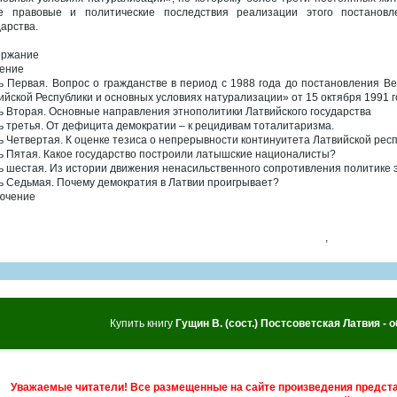
е правовые и политические последствия реализации этого постановле
дарства.
ержание
ение
ь Первая. Вопрос о гражданстве в период с 1988 года до постановления В
ийской Республики и основных условиях натурализации» от 15 октября 1991 
ь Вторая. Основные направления этнополитики Латвийского государства
ь третья. От дефицита демократии – к рецидивам тоталитаризма.
ь Четвертая. К оценке тезиса о непрерывности континуитета Латвийской респуб
ь Пятая. Какое государство построили латышские националисты?
ь шестая. Из истории движения ненасильственного сопротивления политике эт
ь Седьмая. Почему демократия в Латвии проигрывает?
ючение
,
Купить книгу
Гущин В. (сост.) Постсоветская Латвия - 
Уважаемые читатели! Все размещенные на сайте произведения предст