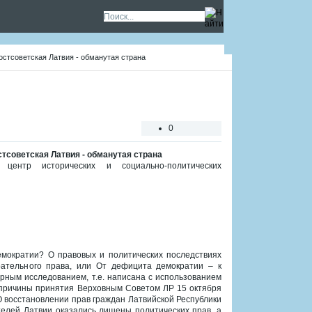
Постсоветская Латвия - обманутая страна
0
остсоветская Латвия - обманутая страна
 центр исторических и социально-политических
емократии? О правовых и политических последствиях
рательного права, или От дефицита демократии – к
рным исследованием, т.е. написана с использованием
– причины принятия Верховным Советом ЛР 15 октября
О восстановлении прав граждан Латвийской Республики
телей Латвии оказались лишены политических прав, а