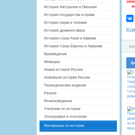
озна
ж
История Австралии и Океании
История государства и права
История науки и техники
Ко
История древнего мира
История стран Азии и Африки
История стран Европы и Америки
Кат
Краеведение
Мемуары
Др
Новая история России
Новейшая история России
Периодические издания
Разное
Религиоведение
Учебники по истории
Этнография и этнология
Материалы по истории