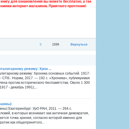
книгу для ознакомления вы можете бесплатно, а так
ниями интернет-магазинов. Приятного прочтения!
0
1599
Вернуться
талитарному режиму: Хрон ...
алитарному режиму: Хроника основных событий. 1917-
 — СПб.: Норма, 2017. — 192 с. «Хроника», публикуемая
лена против исторического беспамятства. Около 1 300
917 - декабрь 1991),...
машины)
ны) Екатеринбург: УрО РАН, 2011. — 264 с.
овий, в которых возникает как античная демократия,
ается точка зрения, согласно которой именно для
атии как общепринятого...