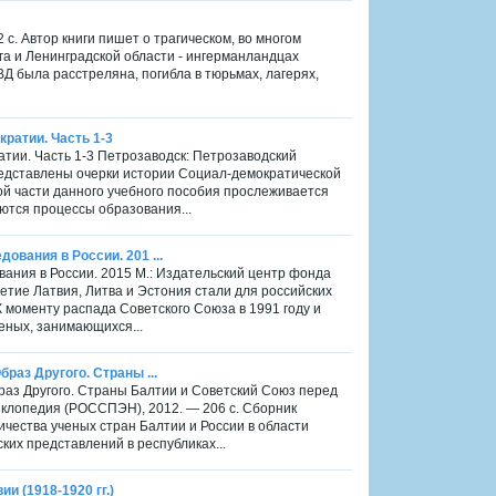
2 с. Автор книги пишет о трагическом, во многом
а и Ленинградской области - ингерманландцах
Д была расстреляна, погибла в тюрьмах, лагерях,
ратии. Часть 1-3
тии. Часть 1-3 Петрозаводск: Петрозаводский
редставлены очерки истории Социал-демократической
ой части данного учебного пособия прослеживается
ются процессы образования...
ования в России. 201 ...
ования в России. 2015 М.: Издательский центр фонда
летие Латвия, Литва и Эстония стали для российских
 моменту распада Советского Союза в 1991 году и
еных, занимающихся...
браз Другого. Страны ...
браз Другого. Страны Балтии и Советский Союз перед
иклопедия (РОССПЭН), 2012. — 206 с. Сборник
ичества ученых стран Балтии и России в области
их представлений в республиках...
и (1918-1920 гг.)