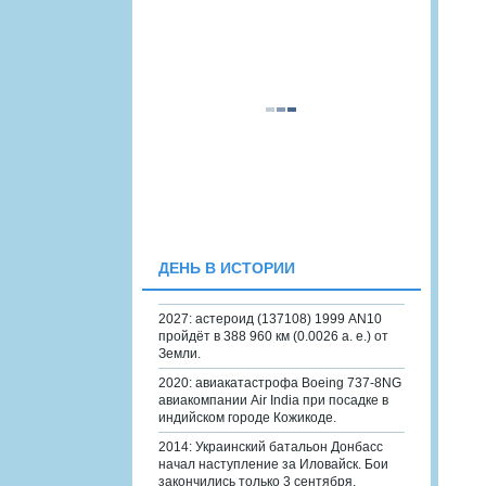
ДЕНЬ В ИСТОРИИ
2027: астероид (137108) 1999 AN10
пройдёт в 388 960 км (0.0026 а. е.) от
Земли.
2020: авиакатастрофа Boeing 737-8NG
авиакомпании Air India при посадке в
индийском городе Кожикоде.
2014: Украинский батальон Донбасс
начал наступление за Иловайск. Бои
закончились только 3 сентября.