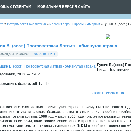
ОЩЬ СТУДЕНТАМ
МОБИЛЬНАЯ ВЕРСИЯ САЙТА
йте
»
Историческая библиотека
»
История стран Европы и Америки
» Гущин В. (сост.) 
ин В. (сост.) Постсоветская Латвия - обманутая страна
азмещено на сайте:
21-05-2018, 14:11
Гущин В. (сост.) П
Рига: Балтийский
едований, 2013. — 720 с.
рмация о файле:
pdf, 17 mb
Скачать бесплатно
а «Постсоветская Латвия – обманутая страна. Почему НФЛ не привел к д
ания института массового безгражданства и ликвидации всеобщего изби
дивам тоталитаризма. 1988 год – март 2013 года» является междисциплина
риалов по истории, политологии, социологии и праву. Главная тема книги 
 года «оглушительно антиконституционного» (К.К.Матвеев) постановления «
новных условиях натурализации», по которому более трети постоянных жи