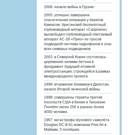
2008: начало войны в Грузии.
2005: успешно завершена
спасательная операция у берегов
Камчатки: британский беспилотный
глубоководный аппарат «Скорпион»
высвободил глубоководный обитаемый
аппарат АС-28 «Приз» из тросов
подводной системы гидрофонов и спас
всех семерых подводников.
2002: в Северной Корее состоялась
церемония заливки бетона в
фундамент будущей атомной
электростанции, строящейся в рамках
международного проекта.
1999: вторжение боевиков в Дагестан,
начало Второй чеченской войны.
1998: совершены теракты против
посольств США в Кении и Танзании.
Погибло около 250 и ранено более
4000 человек.
1997: катастрофа грузового самолёта
Douglas DC-8-61 компании Fine Air в
Майами, 5 погибших.