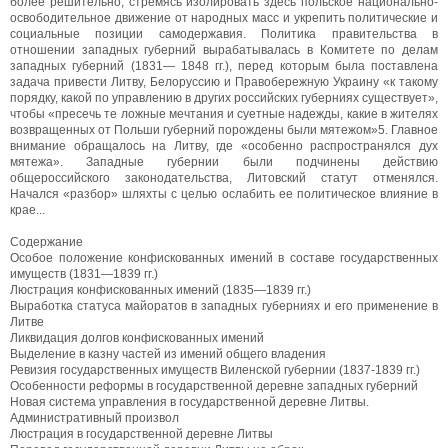
более решительно, стремясь изолировать здесь польское национально-
освободительное движение от народных масс и укрепить политические и
социальные позиции самодержавия. Политика правительства в
отношении западных губерний вырабатывалась в Комитете по делам
западных губерний (1831— 1848 гг.), перед которым была поставлена
задача привести Литву, Белоруссию и Правобережную Украину «к такому
порядку, какой по управлению в других российских губерниях существует»,
чтобы «пресечь те ложные мечтания и суетные надежды, какие в жителях
возвращенных от Польши губерний порождены были мятежом»5. Главное
внимание обращалось на Литву, где «особенно распространялся дух
мятежа». Западные губернии были подчинены действию
общероссийского законодательства, Литовский статут отменялся.
Начался «разбор» шляхты с целью ослабить ее политическое влияние в
крае...
Содержание
Особое положение конфискованных имений в составе государственных
имуществ (1831—1839 гг.)
Люстрация конфискованных имений (1835—1839 гг.)
Выработка статуса майоратов в западных губерниях и его применение в
Литве
Ликвидация долгов конфискованных имений
Выделение в казну частей из имений общего владения
Ревизия государственных имуществ Виленской губернии (1837-1839 гг.)
Особенности реформы в государственной деревне западных губерний
Новая система управления в государственной деревне Литвы.
Административный произвол
Люстрация в государственной деревне Литвы