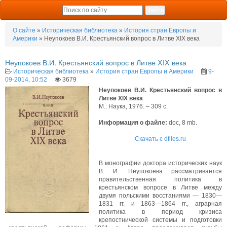
О сайте
»
Историческая библиотека
»
История стран Европы и
Америки
» Неупокоев В.И. Крестьянский вопрос в Литве XIX века
Неупокоев В.И. Крестьянский вопрос в Литве XIX века
Историческая библиотека
»
История стран Европы и Америки
9-
09-2014, 10:52
3679
Неупокоев В.И. Крестьянский вопрос в
Литве XIX века
М.: Наука, 1976. – 309 с.
Информация о файле:
doc, 8 mb.
Скачать с dfiles.ru
В монографии доктора исторических наук
В. И. Неупокоева рассматривается
правительственная политика в
крестьянском вопросе в Литве между
двумя польскими восстаниями — 1830—
1831 гг. и 1863—1864 гг., аграрная
политика в период кризиса
крепостнической системы и подготовки