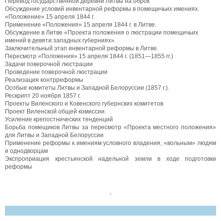
Перевод государственной деревни Литвы на оброк
Обсуждение условий инвентарной реформы в помещичьих имениях.
«Положение» 15 апреля 1844 г.
Применение «Положения» 15 апреля 1844 г. в Литве.
Обсуждение в Литве «Проекта положения о люстрации помещичьих
имений в девяти западных губерниях».
Заключительный этап инвентарной реформы в Литве.
Пересмотр «Положения» 15 апреля 1844 г. (1851—1855 гг.)
Задачи поверочной люстрации
Проведение поверочной люстрации
Реализация контрреформы
Особые комитеты Литвы и Западной Белоруссии (1857 г.).
Рескрипт 20 ноября 1857 г.
Проекты Виленского и Ковенского губернских комитетов
Проект Виленской общей комиссии.
Усиление крепостнических тенденций
Борьба помещиков Литвы за пересмотр «Проекта местного положения»
для Литвы и Западной Белоруссии
Применение реформы к имениям условного владения, «вольным» людям
и однодворцам
Экспроприация крестьянской надельной земли в ходе подготовки
реформы
,