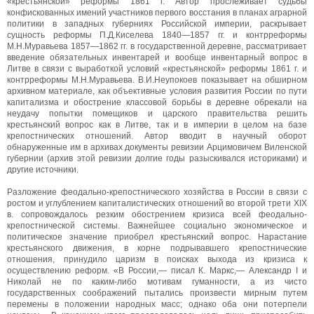
«крестьянской» реформы 1861 г. Автор прослеживает судьбы
конфискованных имений участников первого восстания в планах аграрной
политики в западных губерниях Российской империи, раскрывает
сущность реформы П.Д.Киселева 1840—1857 гг. и контрреформы
М.Н.Муравьева 1857—1862 гг. в государственной деревне, рассматривает
введение обязательных инвентарей и вообще инвентарный вопрос в
Литве в связи с выработкой условий «крестьянской» реформы 1861 г. и
контрреформы М.Н.Муравьева. В.И.Неупокоев показывает на обширном
архивном материале, как объективные условия развития России по пути
капитализма и обострение классовой борьбы в деревне обрекали на
неудачу попытки помещиков и царского правительства решить
крестьянский вопрос как в Литве, так и в империи в целом на базе
крепостнических отношений. Автор вводит в научный оборот
обнаруженные им в архивах документы ревизии Арцимовичем Виленской
губернии (архив этой ревизии долгие годы разыскивался историками) и
другие источники.
Разложение феодально-крепостнического хозяйства в России в связи с
ростом и углублением капиталистических отношений во второй трети XIX
в. сопровождалось резким обострением кризиса всей феодально-
крепостнической системы. Важнейшее социально экономическое и
политическое значение приобрел крестьянский вопрос. Нарастание
крестьянского движения, в корне подрывавшего крепостнические
отношения, принудило царизм в поисках выхода из кризиса к
осуществлению реформ. «В России,— писал К. Маркс,— Александр I и
Николай не по каким-либо мотивам гуманности, а из чисто
государственных соображений пытались произвести мирным путем
перемены в положении народных масс; однако оба они потерпели