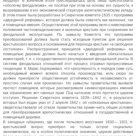
неудачу». В конечном итоге преследовалась цель лишь приспособить
«оболочку феодализма», не посягая при этом на основы его сущности, к
вызревавшему в его экономической структуре капиталистическому укладу.
В этом плане была разработана в Секретном комитете 1835 г. программа
«двуединой реформы», которая должна была охватить как казенные, так
и помещичьи имения. Осуществление этой программы вело к нивелировке
положения частновладельческих и казенных крестьян при сохранении их
феодальной эксплуатации. По замыслу Комитета его программа
преобразований должна была стать исходным пунктом для решения
крестьянского вопроса и основанием для перехода крестьян «в свободное
состояние». Распространение принципов «двуединой реформы» на
помещичью деревню должно было начаться с введения обязательных
инвентарей, т. е. с государственного регулирования феодальной ренты. В
системе феодальных отношений этот процесс отражал прогрессивные
тенденции. К. Маркс подчеркивал, что «регулярность и порядок сами суть
необходимый момент всякого способа производства, коль скоро он
должен приобрести общественную устойчивость и независимость от
простого случая или произвола». Но замыслы правительства вызвали
протест помещиков, которые рассматривали «инвентаризацию» имений
как ограничение вот¬чинных прав. Под натиском этого протеста царизм
отступил. Решения Секретного комитета 1839—1842 гг., в результате
которых был издан указ от 2 апреля 1842 г. об «обязанных крестьянах»,
свидетельствовали об отказе правительства приме¬нить общие условия
для преобразования крепостнических отношений в государственной и
помещичьей деревне.
В западных губерниях, где после польского восстания 1830— 1831 гг.
крестьянский вопрос приобрел не только острое социально-
экономическое, но и особое политическое значение, царизм действовал