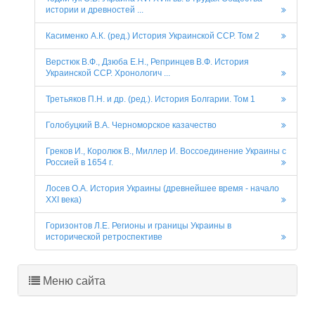
истории и древностей ...
Касименко А.К. (ред.) История Украинской ССР. Том 2
Верстюк В.Ф., Дзюба Е.Н., Репринцев В.Ф. История
Украинской ССР. Хронологич ...
Третьяков П.Н. и др. (ред.). История Болгарии. Том 1
Голобуцкий В.А. Черноморское казачество
Греков И., Королюк В., Миллер И. Воссоединение Украины с
Россией в 1654 г.
Лосев О.А. История Украины (древнейшее время - начало
XXI века)
Горизонтов Л.Е. Регионы и границы Украины в
исторической ретроспективе
Меню сайта