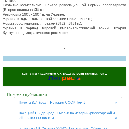
XIX вв.).
Развитие капитализма. Начало революционной борьбы пролетариата
(Вторая половина XIX в.).
Революция 1905 - 1907 гг. на Украине.
Украина в годы столыпинской реакции (1908 - 1912 гг.).
Новый революционный подъем (1912 - 1914 гг.).
Украина в период мировой империалистической войны. Вторая
буржуазно-демократическая революция.
,
Купить книгу
Касименко А.К. (ред.) История Украины. Том 1
Похожие публикации
Пичета В.И. (ред.). История СССР. Том 1
Васецкий Г. и др. (ред.) Очерки по истории философской и
общественно-полити ...
Тодийчук О.В. Украина XVI-XVIII вв. в трудах Общества