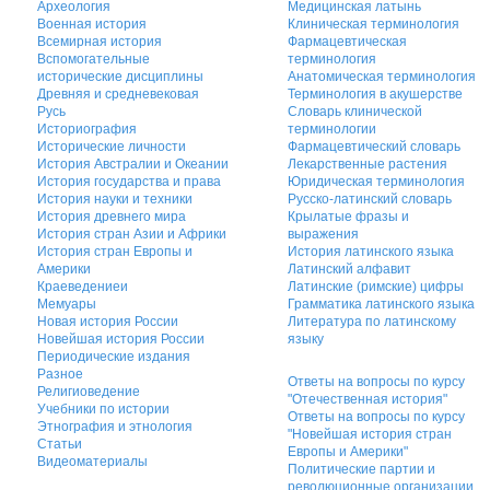
Археология
Медицинская латынь
Военная история
Клиническая терминология
Всемирная история
Фармацевтическая
Вспомогательные
терминология
исторические дисциплины
Анатомическая терминология
Древняя и средневековая
Терминология в акушерстве
Русь
Словарь клинической
Историография
терминологии
Исторические личности
Фармацевтический словарь
История Австралии и Океании
Лекарственные растения
История государства и права
Юридическая терминология
История науки и техники
Русско-латинский словарь
История древнего мира
Крылатые фразы и
История стран Азии и Африки
выражения
История стран Европы и
История латинского языка
Америки
Латинский алфавит
Краеведениеи
Латинские (римские) цифры
Мемуары
Грамматика латинского языка
Новая история России
Литература по латинскому
Новейшая история России
языку
Периодические издания
Разное
Ответы на вопросы по курсу
Религиоведение
"Отечественная история"
Учебники по истории
Ответы на вопросы по курсу
Этнография и этнология
"Новейшая история стран
Статьи
Европы и Америки"
Видеоматериалы
Политические партии и
революционные организации