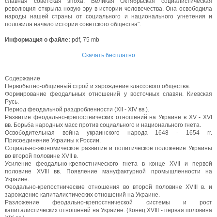
славная советская эпоха. Великая Октябрьская социалистическая
революция открыла новую эру в истории человечества. Она освободила
народы нашей страны от социального и национального угнетения и
положила начало истории советского общества".
Информация о файле:
pdf, 75 mb
Скачать бесплатно
Содержание
Первобытно-общинный строй и зарождение классового общества.
Формирование феодальных отношений у восточных славян. Киевская
Русь.
Период феодальной раздробленности (XII - XIV вв.).
Развитие феодально-крепостнических отношений на Украине в XV - XVI
вв. Борьба народных масс против социального и национального гнета.
Освободительная война украинского народа 1648 - 1654 гг.
Присоединение Украины к России.
Социально-экономическое развитие и политическое положение Украины
во второй половине XVII в.
Усиление феодально-крепостнического гнета в конце XVII и первой
половине XVIII вв. Появление мануфактурной промышленности на
Украине.
Феодально-крепостнические отношения во второй половине XVIII в. и
зарождение капиталистических отношений на Украине.
Разложение феодально-крепостнической системы и рост
капиталистических отношений на Украине. (Конец XVIII - первая половина