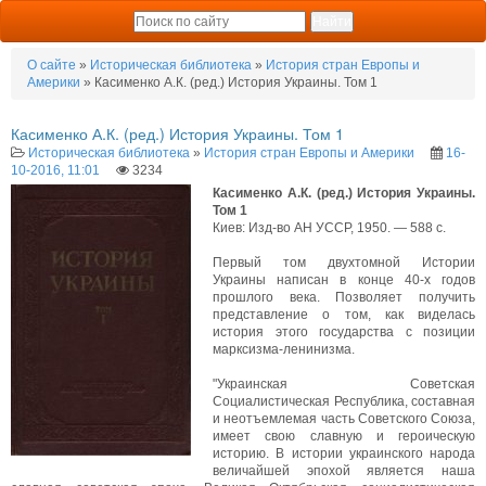
О сайте
»
Историческая библиотека
»
История стран Европы и
Америки
» Касименко А.К. (ред.) История Украины. Том 1
Касименко А.К. (ред.) История Украины. Том 1
Историческая библиотека
»
История стран Европы и Америки
16-
10-2016, 11:01
3234
Касименко А.К. (ред.) История Украины.
Том 1
Киев: Изд-во АН УССР, 1950. — 588 с.
Первый том двухтомной Истории
Украины написан в конце 40-х годов
прошлого века. Позволяет получить
представление о том, как виделась
история этого государства с позиции
марксизма-ленинизма.
"Украинская Советская
Социалистическая Республика, составная
и неотъемлемая часть Советского Союза,
имеет свою славную и героическую
историю. В истории украинского народа
величайшей эпохой является наша