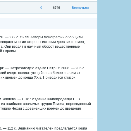
0
6746
Вернуться
970. — 272 с. с илл. Авторы монографии обобщили
свещают многие стороны истории древних племен,
та. Они вводят в научный оборот вещественные
 Европы....
к. — Петрозаводск: Изд-во ПетрГУ, 2008. — 206 c.
ский очерк, повествующий о наиболее значимых
их времен до конца XX в. Приводится список
.
 Яковлева. — СПб.: Издание книгопродавца С. В.
н из наиболее значимых трудов Томека, переведенный
сторию Чехии с древнейших времен до введения
..
. — 112 с. Вниманию читателей предлагается книга