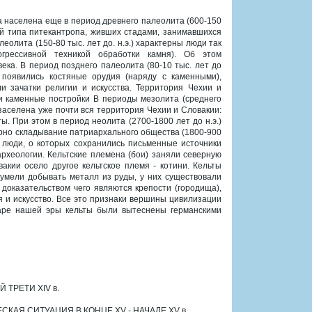
 населена еще в период древнего палеолита (600-150
ей типа питекантропа, живших стадами, занимавшихся
олита (150-80 тыс. лет до. н.э.) характерны люди так
огрессивной техникой обработки камня). Об этом
ка. В период позднего палеолита (80-10 тыс. лет до
), появились костяные орудия (наряду с каменными),
и зачатки религии и искусства. Территория Чехии и
ми каменные постройки В периоды мезолита (среднего
а заселена уже почти вся территория Чехии и Словакии:
 При этом в период неолита (2700-1800 лет до н.э.)
ерно складывание патриархального общества (1800-900
ые люди, о которых сохранились письменные источники
рхеологии. Кельтские племена (бои) заняли северную
акии осело другое кельтское племя - котини. Кельты
 умели добывать металл из руды, у них существовали
доказательством чего являются крепости (городища),
 и искусство. Все это признаки вершины цивилизации
заре нашей эры кельты были вытеснены германскими
ТРЕТИ XIV в.
КАЯ СИТУАЦИЯ В КОНЦЕ XV - НАЧАЛЕ XV в.