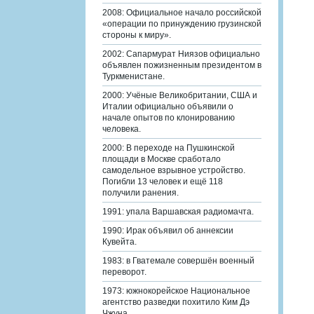
2008: Официальное начало российской
«операции по принуждению грузинской
стороны к миру».
2002: Сапармурат Ниязов официально
объявлен пожизненным президентом в
Туркменистане.
2000: Учёные Великобритании, США и
Италии официально объявили о
начале опытов по клонированию
человека.
2000: В переходе на Пушкинской
площади в Москве сработало
самодельное взрывное устройство.
Погибли 13 человек и ещё 118
получили ранения.
1991: упала Варшавская радиомачта.
1990: Ирак объявил об аннексии
Кувейта.
1983: в Гватемале совершён военный
переворот.
1973: южнокорейское Национальное
агентство разведки похитило Ким Дэ
Чжуна.