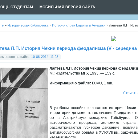
ОЩЬ СТУДЕНТАМ
МОБИЛЬНАЯ ВЕРСИЯ САЙТА
йте
»
Историческая библиотека
»
История стран Европы и Америки
» Лаптева Л.П. Исто
тева Л.П. История Чехии периода феодализма (V - середина X
азмещено на сайте:
10-06-2014, 11:28
Лаптева Л.П. История Чехии периода феодализма 
М.: Издательство МГУ, 1993. — 159 с.
Информация о файле:
DJVU, 1 mb.
Скачать
В учебном пособии излагается история Чехии
территории до момента окончания Тридцатилетн
ее в Австрийскую монархию Габсбургов. О
исторического процесса, экономике страны
рассматриваются гуситское движение, повли
антигабсбургская борьба в XVI-XVII вв., закон
независимости.