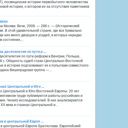
17), посвященная истории первобытного человечества
овой истории, о котором из-за отсутствия памятников
 века
а Москва: Вече, 2009. — 288 с. — (Исторический
и. В этой удивительной стране, где все буквально
ди них много дворцов и усадеб, в которых нередко
 состоянии,...
 десятилетия по пути р ...
 десятилетия по пути реформ в Венгрии, Польше,
568 с. Общность судеб стран Центрально-Восточной
е в истории подталкивает их к попыткам совместного
дана Вишеградская группа —...
нах Центральной и Юго ...
нах Центральной и Юго-Восточной Европы: 20 лет
лективном труде публикуются работы российских и
кия, Чехия) исследователей. В них анализируются
XX века в странах Центральной и...
и в центральной Европ ...
и в центральной Европе Братислава: Европейский