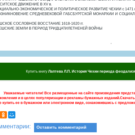
УСИТСКОЕ ДВИЖЕНИЕ В XV в.
ОЦИАЛЬНО-ЭКОНОМИЧЕСКОЕ И ПОЛИТИЧЕСКОЕ РАЗВИТИЕ ЧЕХИИ с 1471 по
ВОЗНИКНОВЕНИЕ СРЕДНЕВЕКОВОЙ ГАБСБУРГСКОЙ МОНАРХИИ И СОЦИАЛЬ
ШСКОЕ СОСЛОВНОЕ ВОССТАНИЕ 1618-1620 гг.
ЧЕШСКИЕ ЗЕМЛИ В ПЕРИОД ТРИДЦАТИЛЕТНЕНЕЙ ВОЙНЫ
,
Купить книгу
Лаптева Л.П. История Чехии периода феодализма 
Уважаемые читатели! Все размещенные на сайте произведения предст
комления и в целях популяризации и рекламы бумажных изданий.Скачать 
е купить ее в бумажном или электронном виде, ознакомившись с предложе
мментарии:
Оставить комментарий