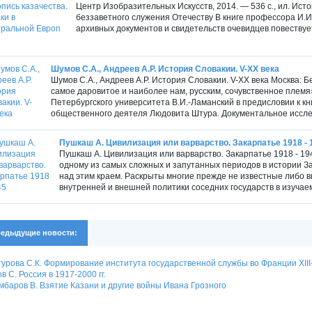
Центр Изобразительных Искусств, 2014. — 536 с., ил. Ист
беззаветного служения Отечеству В книге профессора И.
архивных документов и свидетельств очевидцев повествует
Шумов С.А., Андреев А.Р. История Словакии. V-XX века
Шумов С.А., Андреев А.Р. История Словакии. V-XX века Москва: Б
самое даровитое и наиболее нам, русским, сочувственное племя
Петербургского университета В.И.-Ламанский в предисловии к к
общественного деятеля Людовита Штура. Документальное исслед
Пушкаш А. Цивилизация или варварство. Закарпатье 1918 - 
Пушкаш А. Цивилизация или варварство. Закарпатье 1918 - 194
одному из самых сложных и запутанных периодов в истории За
над этим краем. Раскрыты многие прежде не известные либо
внутренней и внешней политики соседних государств в изучае
едыдущие новости:
урова С.К. Формирование института государственной службы во Франции XIII
в С. Россия в 1917-2000 гг.
баров В. Взятие Казани и другие войны Ивана Грозного