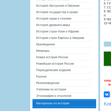
6. Г
История Австралии и Океании
7. С
8. 
История государства и права
гг.
История науки и техники
9 ЧЕ
10 
История древнего мира
История стран Азии и Африки
История стран Европы и Америки
Краеведение
Мемуары
Новая история России
Новейшая история России
Периодические издания
Разное
озна
Религиоведение
ж
Учебники по истории
Этнография и этнология
Ко
Материалы по истории