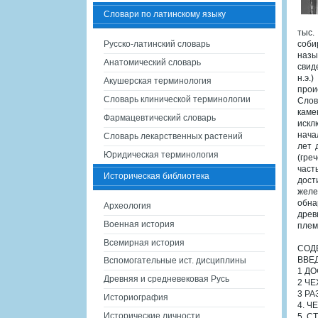
Словари по латинскому языку
тыс.
Русско-латинский словарь
соби
назы
Анатомический словарь
свид
н.э.
Акушерская терминология
прои
Словарь клинической терминологии
Слов
каме
Фармацевтический словарь
искл
нача
Словарь лекарственных растений
лет 
Юридическая терминология
(гре
част
Историческая библиотека
дост
желе
обна
Археология
древ
Военная история
плем
Всемирная история
СОД
ВВЕ
Вспомогательные ист. дисциплины
1 Д
Древняя и средневековая Русь
2 ЧЕ
3 РА
Историография
4. Ч
Исторические личности
5. С