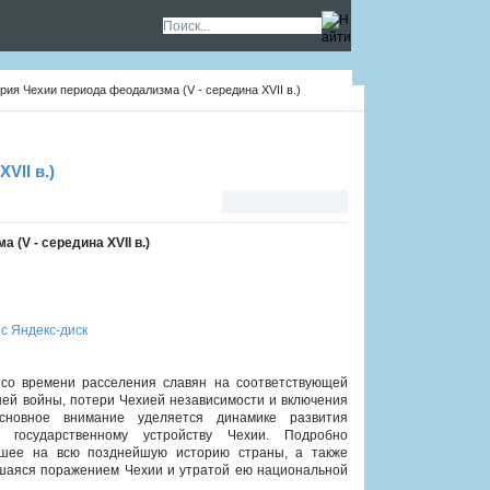
рия Чехии периода феодализма (V - середина XVII в.)
VII в.)
(V - середина XVII в.)
 с Яндекс-диск
 со времени расселения славян на соответствующей
ей войны, потери Чехией независимости и включения
сновное внимание уделяется динамике развития
, государственному устройству Чехии. Подробно
явшее на всю позднейшую историю страны, а также
чившаяся поражением Чехии и утратой ею национальной