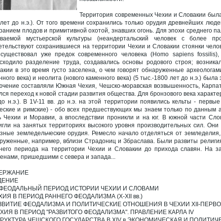
Территория современных Чехии и Словакии была
 лет до н.э.). От того времени сохранились только орудия древнейших люд
ранием плодов и примитивной охотой, знавших огонь. Для эпохи среднего пале
ваемой мустьерской культуры (неандертальский человек с более пр
етельствуют сохранившиеся на территории Чехии и Словакии стоянки челове
) существовал уже предок современного человека (Homo sapiens fossilis
сходило разделение труда, создавались основы родового строя; возникал
акии в это время густо заселена, о чем говорят обнаруженные археолога
нного века) и неолита (нового каменного века) (5 тыс.-1800 лет до н.э.) был
ючение составляли Южная Чехия, Чешско-моравская возвышенность, Карпаты.
лся переход к новой стадии развития общества. Для бронзового века характ
до н.э.). В 1V-11 вв. до н.э. на этой территории появились кельты - перв
ческие и римские) - обо всех предшествующих мы знаем только по данным а
ь Чехии и Моравии, а впоследствии проникли и на юг. В южной части Слов
игли на занятых территориях высокого уровня производительных сил. Они
зные земледельческие орудия. Ремесло начало отделяться от земледелия, 
руженные, например, вблизи Страдониц и Збраслава. Были развиты религия
него периода на территории Чехии и Словакии до прихода славян. На 
енами, пришедшими с севера и запада...
ЕРЖАНИЕ
ДЕНИЕ
ОФЕОДАЛЬНЫЙ ПЕРИОД ИСТОРИИ ЧЕХИИ И СЛОВАМИ
ХИЯ В ПЕРИОД РАННЕГО ФЕОДАЛИЗМА (X-XII вв.)
ЗВИТИЕ ФЕОДАЛИЗМА И ПОЛИТИЧЕСКИЕ ОТНОШЕНИЯ В ЧЕХИИ ХII-ПЕРВОЙ 
ЕХИЯ В ПЕРИОД "РАЗВИТОГО ФЕОДАЛИЗМА". ПРАВЛЕНИЕ КАРЛА IV
ТРУКТУРА ЧЕШСКОГО ГОСУДАРСТВА В XIV в ЭКОНОМИЧЕСКАЯ И ПОЛИТИЧЕС