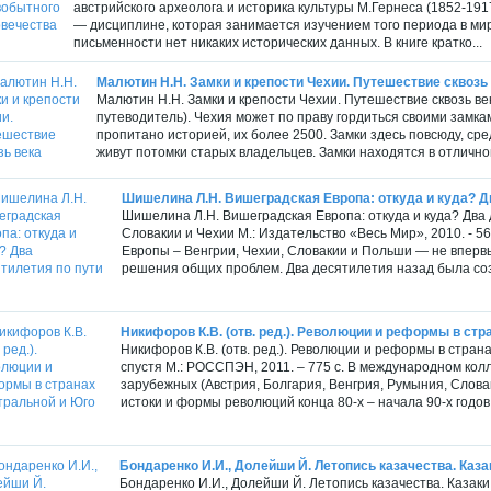
австрийского археолога и историка культуры М.Гернеса (1852-19
— дисциплине, которая занимается изучением того периода в мир
письменности нет никаких исторических данных. В книге кратко...
Малютин Н.Н. Замки и крепости Чехии. Путешествие сквозь
Малютин Н.Н. Замки и крепости Чехии. Путешествие сквозь век
путеводитель). Чехия может по праву гордиться своими замкам
пропитано историей, их более 2500. Замки здесь повсюду, сре
живут потомки старых владельцев. Замки находятся в отличном
Шишелина Л.Н. Вишеградская Европа: откуда и куда? Два
Шишелина Л.Н. Вишеградская Европа: откуда и куда? Два
Словакии и Чехии М.: Издательство «Весь Мир», 2010. - 
Европы – Венгрии, Чехии, Словакии и Польши — не впервы
решения общих проблем. Два десятилетия назад была соз
Никифоров К.В. (отв. ред.). Революции и реформы в стра
Никифоров К.В. (отв. ред.). Революции и реформы в стра
спустя М.: РОССПЭН, 2011. – 775 с. В международном кол
зарубежных (Австрия, Болгария, Венгрия, Румыния, Слова
истоки и формы революций конца 80-х – начала 90-х годов 
Бондаренко И.И., Долейши Й. Летопись казачества. Казак
Бондаренко И.И., Долейши Й. Летопись казачества. Казак