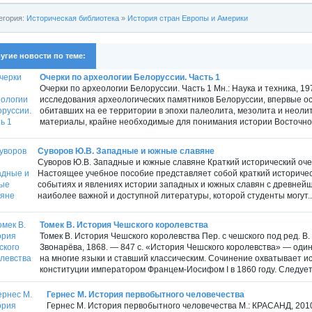
егория:
Историческая библиотека
»
История стран Европы и Америки
угие новости по теме:
Очерки по археологии Белоруссии. Часть 1
Очерки по археологии Белоруссии. Часть 1 Мн.: Наука и техника, 1
исследования археологических памятников Белоруссии, впервые о
обитавших на ее территории в эпохи палеолита, мезолита и неоли
материалы, крайне необходимые для понимания истории Восточной
Суворов Ю.В. Западные и южные славяне
Суворов Ю.В. Западные и южные славяне Краткий исторический очер
Настоящее учебное пособие представляет собой краткий историче
событиях и явлениях истории западных и южных славян с древнейш
наиболее важной и доступной литературы, которой студенты могут..
Томек В. История Чешского королевства
Томек В. История Чешского королевства Пер. с чешского под ред. В.
Звонарёва, 1868. — 847 с. «История Чешского королевства» — оди
на многие языки и ставший классическим. Сочинение охватывает и
конституции императором Францем-Иосифом I в 1860 году. Следует.
Гернес М. История первобытного человечества
Гернес М. История первобытного человечества М.: КРАСАНД, 2010