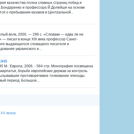
ория казачества полна славных страниц побед и
И.Бондаренко и профессора Й.Долейши на основе
ся о пребывании казаков в Центральной...
елый волк, 2000. — 296 с. «Словаки — едва ли не
» — писал в конце XIX века профессор Санкт-
ниге выдающегося словацкого писателя и
ование украинского и...
1945
5 М.: Европа, 2006. - 564 стр. Монография посвящена
карпатья, борьбе европейских держав за контроль
 вызывавшие противоречивое толкование эпизоды
мый период. Большое...
-XV веков