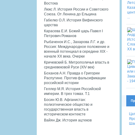
Востока
Люкс Л. История России и Советского
Союза. От Ленина до Ельцина
Габелко О.Л. История Вифинского
царства
Карасева Е.И. Божий царь Павел I
Петрович Романов
Рыбаченок И.С., Захарова Л.Г. и др.
Россия: Международное положение и
военный потенциал в середине XIX -
начале XX века. Очерки
Кричевский Б. Митрополичья власть в
средневековой Руси (XIV век)
Боханов А.Н. Правда о Григории
Распутине. Против фальсификации
российской истории
Геллер М.Я. История Российской
империи. В трех томах. Т.1
Босин Ю.В. Афганистан:
Пр
полиэтническое общество и
государственная власть в
Цат
историческом контексте
Яро
Вайян Дж. История ацтеков
Шам