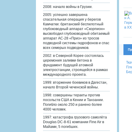
2008: начало войны в Грузии.
2005: успешно завершена
спасательная операция у берегов
Камчатки: британский беспилотный
глубоководный аппарат «Скорпион»
высвободил глубоководный обитаемый
аппарат АС-28 «Приз» из тросов
подводной системы гидрофонов и спас
всех семерых подводников.
Пр
2002: в Северной Корее состоялась
церемония заливки бетона в
Тка
фундамент будущей атомной
Пле
электростанции, строящейся в рамках
Бер
международного проекта.
1999: вторжение боевиков в Дагестан,
начало Второй чеченской войны.
1998: совершены теракты против
посольств США в Кении и Танзании.
Погибло около 250 и ранено более
4000 человек.
1997: катастрофа грузового самолёта
Douglas DC-8-61 компании Fine Air в
Майами, 5 погибших.