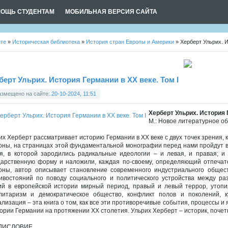
ОЩЬ СТУДЕНТАМ
МОБИЛЬНАЯ ВЕРСИЯ САЙТА
йте
»
Историческая библиотека
»
История стран Европы и Америки
» Херберт Ульрих. И
берт Ульрих. История Германии в XX веке. Том I
азмещено на сайте:
20-10-2024, 11:51
Херберт Ульрих. История Г
М.: Новое литературное обо
их Херберт рассматривает историю Германии в XX веке с двух точек зрения, к
оны, на страницах этой фундаментальной монографии перед нами пройдут в
я, в которой зародились радикальные идеологии – и левая, и правая; и
дарственную форму и наложили, каждая по-своему, определяющий отпечато
оны, автор описывает становление современного индустриального общест
ивостояний по поводу социального и политического устройства между р
ий в европейской истории мирный период, правый и левый террор, утопия
литаризм и демократическое общество, конфликт полов и поколений, к
ализация – эта книга о том, как все эти противоречивые события, процессы и
тории Германии на протяжении XX столетия. Ульрих Херберт – историк, поче
ДИСЛОВИЕ