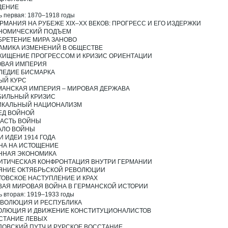
ДЕНИЕ
ь первая: 1870–1918 годы
ЕРМАНИЯ НА РУБЕЖЕ XIX–ХX ВЕКОВ: ПРОГРЕСС И ЕГО ИЗДЕРЖКИ
НОМИЧЕСКИЙ ПОДЪЕМ
БРЕТЕНИЕ МИРА ЗАНОВО
АМИКА ИЗМЕНЕНИЙ В ОБЩЕСТВЕ
ХИЩЕНИЕ ПРОГРЕССОМ И КРИЗИС ОРИЕНТАЦИИ
НОВАЯ ИМПЕРИЯ
ЛЕДИЕ БИСМАРКА
ЫЙ КУРС
МАНСКАЯ ИМПЕРИЯ – МИРОВАЯ ДЕРЖАВА
БИЛЬНЫЙ КРИЗИС
ИКАЛЬНЫЙ НАЦИОНАЛИЗМ
ЕД ВОЙНОЙ
ВЛАСТЬ ВОЙНЫ
АЛО ВОЙНЫ
И ИДЕИ 1914 ГОДА
НА НА ИСТОЩЕНИЕ
ННАЯ ЭКОНОМИКА
ИТИЧЕСКАЯ КОНФРОНТАЦИЯ ВНУТРИ ГЕРМАНИИ
ЯНИЕ ОКТЯБРЬСКОЙ РЕВОЛЮЦИИ
ТОВСКОЕ НАСТУПЛЕНИЕ И КРАХ
ВАЯ МИРОВАЯ ВОЙНА В ГЕРМАНСКОЙ ИСТОРИИ
ь вторая: 1919–1933 годы
РЕВОЛЮЦИЯ И РЕСПУБЛИКА
ОЛЮЦИЯ И ДВИЖЕНИЕ КОНСТИТУЦИОНАЛИСТОВ
СТАНИЕ ЛЕВЫХ
ПОВСКИЙ ПУТЧ И РУРСКОЕ ВОССТАНИЕ