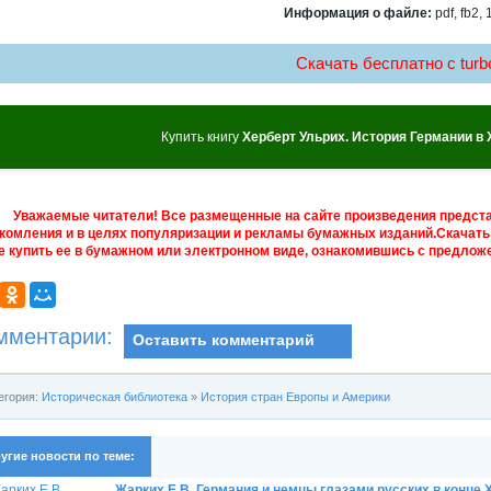
Информация о файле:
pdf, fb2, 
Скачать бесплатно c turbo
Купить книгу
Херберт Ульрих. История Германии в X
Уважаемые читатели! Все размещенные на сайте произведения предст
комления и в целях популяризации и рекламы бумажных изданий.Скачать 
е купить ее в бумажном или электронном виде, ознакомившись с предложе
мментарии:
Оставить комментарий
егория:
Историческая библиотека
»
История стран Европы и Америки
угие новости по теме:
Жарких Е.В. Германия и немцы глазами русских в конце XIX