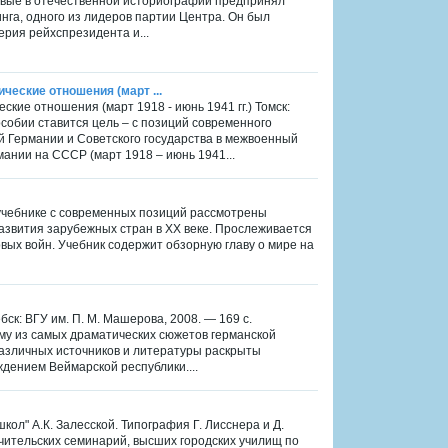
ервые в отечественной историографии предпринял
нга, одного из лидеров партии Центра. Он был
рия рейхспрезидента и...
ческие отношения (март ...
кие отношения (март 1918 - июнь 1941 гг.) Томск:
особии ставится цель – с позиций современного
й Германии и Советского государства в межвоенный
мании на СССР (март 1918 – июнь 1941...
 В учебнике с современных позиций рассмотрены
развития зарубежных стран в XX веке. Прослеживается
ых войн. Учебник содержит обзорную главу о мире на
бск: ВГУ им. П. М. Машерова, 2008. — 169 с.
му из самых драматических сюжетов германской
азличных источников и литературы раскрыты
дением Веймарской республики....
ол" А.К. Залесской. Типография Г. Лисснера и Д.
 учительских семинарий, высших городских училищ по