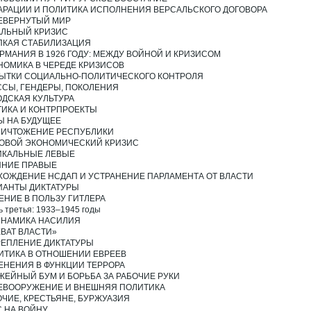
АРАЦИИ И ПОЛИТИКА ИСПОЛНЕНИЯ ВЕРСАЛЬСКОГО ДОГОВОРА
ЕВЕРНУТЫЙ МИР
АЛЬНЫЙ КРИЗИС
ПКАЯ СТАБИЛИЗАЦИЯ
ЕРМАНИЯ В 1926 ГОДУ: МЕЖДУ ВОЙНОЙ И КРИЗИСОМ
НОМИКА В ЧЕРЕДЕ КРИЗИСОВ
ЫТКИ СОЦИАЛЬНО-ПОЛИТИЧЕСКОГО КОНТРОЛЯ
ССЫ, ГЕНДЕРЫ, ПОКОЛЕНИЯ
ОДСКАЯ КУЛЬТУРА
ТИКА И КОНТРПРОЕКТЫ
Ы НА БУДУЩЕЕ
УНИЧТОЖЕНИЕ РЕСПУБЛИКИ
ОВОЙ ЭКОНОМИЧЕСКИЙ КРИЗИС
ИКАЛЬНЫЕ ЛЕВЫЕ
ЙНИЕ ПРАВЫЕ
ХОЖДЕНИЕ НСДАП И УСТРАНЕНИЕ ПАРЛАМЕНТА ОТ ВЛАСТИ
ИАНТЫ ДИКТАТУРЫ
ЕНИЕ В ПОЛЬЗУ ГИТЛЕРА
ь третья: 1933–1945 годы
ДИНАМИКА НАСИЛИЯ
ХВАТ ВЛАСТИ»
РЕПЛЕНИЕ ДИКТАТУРЫ
ИТИКА В ОТНОШЕНИИ ЕВРЕЕВ
ЕНЕНИЯ В ФУНКЦИИ ТЕРРОРА
ЖЕЙНЫЙ БУМ И БОРЬБА ЗА РАБОЧИЕ РУКИ
ЕВООРУЖЕНИЕ И ВНЕШНЯЯ ПОЛИТИКА
ОЧИЕ, КРЕСТЬЯНЕ, БУРЖУАЗИЯ
С НА ВОЙНУ