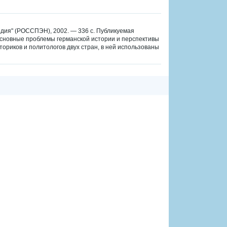
педия" (РОССПЭН), 2002. — 336 с. Публикуемая
основные проблемы германской истории и перспективы
ториков и политологов двух стран, в ней использованы