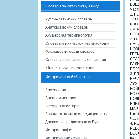
ВВЕ
Словари по латинскому языку
Част
1. Г
Русско-латинский словарь
ЭКО
ИЗО
Анатомический словарь
ДИН
ВОС
Акушерская терминология
2. 
Словарь клинической терминологии
НАС
НОВ
Фармацевтический словарь
ГЕР
СТА
Словарь лекарственных растений
РАД
Юридическая терминология
ПЕР
3. 
Историческая библиотека
НАЧ
ДУХ 
ВОЙ
Археология
ВОЕ
Военная история
ПОЛ
ВЛИ
Всемирная история
МАР
ПЕР
Вспомогательные ист. дисциплины
Част
Древняя и средневековая Русь
4. 
РЕВ
Историография
ВОС
Исторические личности
КАП