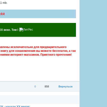
11 mb.
bit
X веке. Том I
авлены исключительно для предварительного
книгу для ознакомления вы можете бесплатно, а так
ниями интернет-магазинов. Приятного прочтения!
0
858
Вернуться
 - начале XX веков: ...