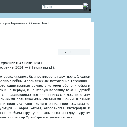
стория Германии в XX веке. Том I
0
ермании в XX веке. Том I
зрение, 2024. — (Historia mundi).
оторые, казалось бы, противоречат друг другу. С одной
еликие войны и политические потрясения. Германия –
 это единственная земля, в которой обе они обрели
к и на первую, и на вторую половину века. С другой
ва – становление, которое привело к десятилетиям
азличными политическими системами. Войны и самый
 и политика, капитализм и социальное государство,
ультура и образ жизни, европейская интеграция и
 явления были структурированы и связаны друг с другом
тный профессор Фрайбургского университета.