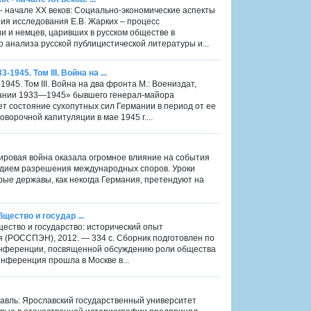
 - начале XX веков: Социально-экономические аспекты
ния исследования Е.В. Жарких – процесс
 и немцев, царивших в русском обществе в
 анализа русской публицистической литературы и...
45. Том III. Война на ...
45. Том III. Война на два фронта М.: Воениздат,
рмании 1933—1945» бывшего генерал-майора
т состояние сухопутных сил Германии в период от ее
оворочной капитуляции в мае 1945 г....
 мировая война оказала огромное влияние на события
рудием разрешения международных споров. Уроки
рые державы, как некогда Германия, претендуют на
бщество и государ ...
бщество и государство: исторический опыт
я (РОССПЭН), 2012. — 334 с. Сборник подготовлен по
онференции, посвященной обсуждению роли общества
онференция прошла в Москве в...
лавль: Ярославский государственный университет