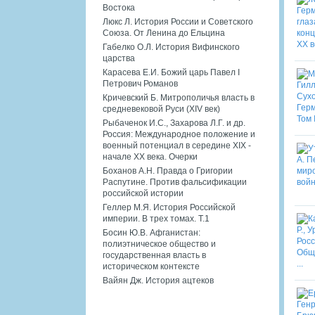
Востока
Люкс Л. История России и Советского
Союза. От Ленина до Ельцина
Габелко О.Л. История Вифинского
царства
Карасева Е.И. Божий царь Павел I
Петрович Романов
Кричевский Б. Митрополичья власть в
средневековой Руси (XIV век)
Рыбаченок И.С., Захарова Л.Г. и др.
Россия: Международное положение и
военный потенциал в середине XIX -
начале XX века. Очерки
Боханов А.Н. Правда о Григории
Распутине. Против фальсификации
российской истории
Геллер М.Я. История Российской
империи. В трех томах. Т.1
Босин Ю.В. Афганистан:
полиэтническое общество и
государственная власть в
историческом контексте
Вайян Дж. История ацтеков