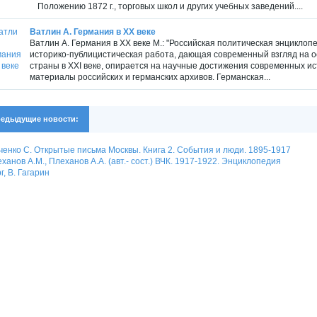
Положению 1872 г., торговых школ и других учебных заведений....
Ватлин А. Германия в XX веке
Ватлин А. Германия в XX веке М.: "Российская политическая энцикло
историко-публицистическая работа, дающая современный взгляд на 
страны в XXI веке, опирается на научные достижения современных ис
материалы российских и германских архивов. Германская...
едыдущие новости:
ченко С. Открытые письма Москвы. Книга 2. События и люди. 1895-1917
ханов А.М., Плеханов А.А. (авт.- сост.) ВЧК. 1917-1922. Энциклопедия
г, В. Гагарин