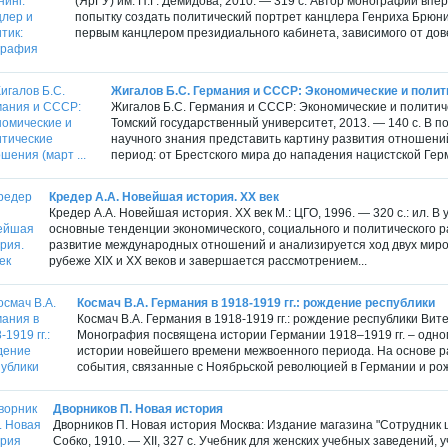
(ЯрГУ) им. П.Г. Демидова, 2010. — 319 c. Автор монографии вп
попытку создать политический портрет канцлера Генриха Брюни
первым канцлером президиального кабинета, зависимого от дове
Жигалов Б.С. Германия и СССР: Экономические и полити
Жигалов Б.С. Германия и СССР: Экономические и политичес
Томский государственный университет, 2013. — 140 с. В п
научного знания представить картину развития отношени
период: от Брестского мира до нападения нацистской Гер
Кредер А.А. Новейшая история. XX век
Кредер А.А. Новейшая история. XX век М.: ЦГО, 1996. — 320 с.: ил.
основные тенденции экономического, социального и политического 
развитие международных отношений и анализируется ход двух миров
рубеже XIX и XX веков и завершается рассмотрением...
Космач В.А. Германия в 1918-1919 гг.: рождение республики
Космач В.А. Германия в 1918-1919 гг.: рождение республики Вите
Монография посвящена истории Германии 1918–1919 гг. – одно
истории новейшего времени межвоенного периода. На основе р
события, связанные с Ноябрьской революцией в Германии и рож
Дворников П. Новая история
Дворников П. Новая история Москва: Издание магазина "Сотрудник шк
Собко, 1910. — XII, 327 с. Учебник для женских учебных заведений,