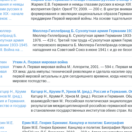
Жарких Е.В. Германия и немцы глазами русских в конце XIX
восприятия Орёл: ОрелГТУ, 2009. — 200 с. В центре внима
формирования и эволюции национальных образов Германии
преддверии Первой мировой войны. На основе тщательного
Мюллер-Гиллебранд Б. Сухопутная армия Германии 1933-19
Мюллер-Гиллебранд Б. Сухопутная армия Германии 1933-19
1976. — 419 с. Третий том труда «Сухопутная армия Ге
гитлеровского вермахта Б. Мюллера-Гиллебранда освещае
нападения на Советский Союз в июне 1941 г. и до ее безог
Уткин А. Первая мировая война
Уткин А. Первая мировая война М.: Алгоритм, 2001. — 594 с. Первая
XX века: дала импульс технической революции и сделала насилие о
первой мировой актуальны и для сегодняшнего времени, когда некото
мировое господство....
Катцер Н., Крумм Р., Урнов М. (ред.). Россия и Германия. О
Катцер Н., Крумм Р., Урнов М. (ред.). Россия и Германия. О
взаимодействия М.: Российская политическая энциклопеди
результатам междисциплинарной российско-германской к
в становлении государственных институтов обеих стран. К
Ерин М.Е. Генрих Брюнинг. Канцлер и политик: Биография
Ерин М.Е. Генрих Брюнинг. Канцлер и политик: Биография Ярос