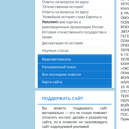
Ответы на вопросы по курсу
ХРУ
"Отечественная история"
КАН
Ответы на вопросы по курсу
8. 
"Новейшая история стран Европы и
ОКК
Америки"
Политические партии и
ПОЛ
революционные организации России
ВОЕ
ЭВТ
История отечественного государства и
ГЕГ
права
ПЛА
Диссертации по истории
ОПЕ
ПЕР
Научные статьи
9. 
Видеоматериалы
ХЕЛ
КАР
Расширенный поиск
«ОК
ПРИ
Все последние новости
ФОЛ
Карта сайта
НАР
10. 
ОТС
ТЕР
ПОДДЕРЖАТЬ САЙТ
ПЕР
ВОЙ
Вы можете поддержать сайт
КОН
материально — это не только поможет
ПОС
оплатить хостинг, дизайн и разработку
Прим
сайта, но и позволит не загромождать
сайт надоедливой рекламой.