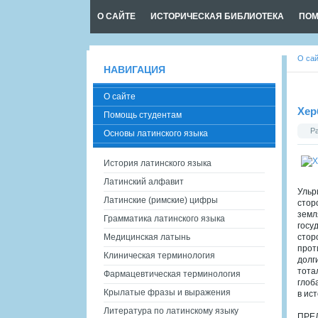
О САЙТЕ
ИСТОРИЧЕСКАЯ БИБЛИОТЕКА
ПОМ
О са
НАВИГАЦИЯ
О сайте
Хер
Помощь студентам
Р
Основы латинского языка
История латинского языка
Латинский алфавит
Ульр
Латинские (римские) цифры
стор
земл
Грамматика латинского языка
госу
Медицинская латынь
стор
прот
Клиническая терминология
долг
тота
Фармацевтическая терминология
глоб
Крылатые фразы и выражения
в ис
Литература по латинскому языку
ПРЕ