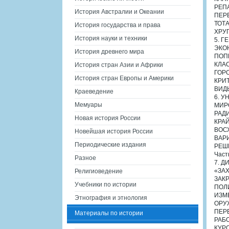
РЕП
История Австралии и Океании
ПЕР
ТОТ
История государства и права
ХРУ
История науки и техники
5. Г
ЭКО
История древнего мира
ПОП
КЛА
История стран Азии и Африки
ГОР
История стран Европы и Америки
КРИ
ВИД
Краеведение
6. 
Мемуары
МИР
РАД
Новая история России
КРА
ВОС
Новейшая история России
ВАР
Периодические издания
РЕШ
Част
Разное
7. 
«ЗА
Религиоведение
ЗАК
Учебники по истории
ПОЛ
ИЗМ
Этнография и этнология
ОРУ
ПЕР
Материалы по истории
РАБ
КУР