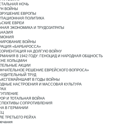
СТАЛЬНАЯ НОЧЬ
УН ВОЙНЫ
РАЗРУШЕНИЕ ЕВРОПЫ
УПАЦИОННАЯ ПОЛИТИКА
ЬСКИЕ ЕВРЕИ
ННАЯ ЭКОНОМИКА И ТРУДОЗАТРАТЫ
АНАЗИЯ
ЕМОНИЯ
НИРОВАНИЕ ВОЙНЫ
РАЦИЯ «БАРБАРОССА»
ЕОРИЕНТАЦИЯ НА ДОЛГУЮ ВОЙНУ
ГЕРМАНИЯ В 1942 ГОДУ: ГЕНОЦИД И НАРОДНАЯ ОБЩНОСТЬ
ЕНЕ ХОЛЬЦМАН
АТЕЛЬНЫЕ АКЦИИ
ОНЧАТЕЛЬНОЕ РЕШЕНИЕ ЕВРЕЙСКОГО ВОПРОСА»
НУДИТЕЛЬНЫЙ ТРУД
ЬКСГЕМАЙНШАФТ В ГОДЫ ВОЙНЫ
ОДНЫЕ НАСТРОЕНИЯ И МАССОВАЯ КУЛЬТУРА
КРАХ
ТУПЛЕНИЕ
РОР И ТОТАЛЬНАЯ ВОЙНА
СПЕКТИВЫ СОПРОТИВЛЕНИЯ
НА В ГЕРМАНИИ
ЕЦ
ЛЕ ТРЕТЬЕГО РЕЙХА
ечания