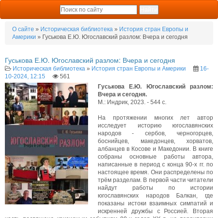
О сайте
»
Историческая библиотека
»
История стран Европы и
Америки
» Гуськова Е.Ю. Югославский разлом: Вчера и сегодня
Гуськова Е.Ю. Югославский разлом: Вчера и сегодня
Историческая библиотека
»
История стран Европы и Америки
16-
10-2024, 12:15
561
Гуськова Е.Ю. Югославский разлом:
Вчера и сегодня.
М.: Индрик, 2023. - 544 с.
На протяжении многих лет автор
исследует историю югославянских
народов - сербов, черногорцев,
боснийцев, македонцев, хорватов,
албанцев в Косове и Македонии. В книге
собраны основные работы автора,
написанные в период с конца 90-х гг. по
настоящее время. Они распределены по
трём разделам. В первой части читатели
найдут работы по истории
югославянских народов Балкан, где
показаны истоки взаимных симпатий и
искренней дружбы с Россией. Вторая