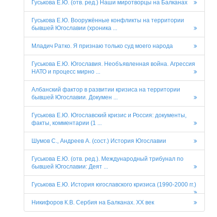
Гуськова Е.Ю. (отв. ред.) Наши миротворцы на Балканах
Гуськова Е.Ю. Вооружённые конфликты на территории
бывшей Югославии (хроника ...
Младич Ратко. Я признаю только суд моего народа
Гуськова Е.Ю. Югославия. Необъявленная война. Агрессия
НАТО и процесс мирно ...
Албанский фактор в развитии кризиса на территории
бывшей Югославии. Докумен ...
Гуськова Е.Ю. Югославский кризис и Россия: документы,
факты, комментарии (1 ...
Шумов С., Андреев А. (сост.) История Югославии
Гуськова Е.Ю. (отв. ред.). Международный трибунал по
бывшей Югославии: Деят ...
Гуськова Е.Ю. История югославского кризиса (1990-2000 гг.)
Никифоров К.В. Сербия на Балканах. ХХ век