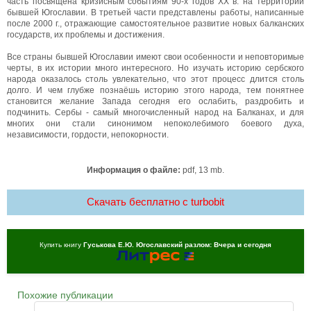
часть посвящена кризисным событиям 90-х годов ХХ в. на территории
бывшей Югославии. В третьей части представлены работы, написанные
после 2000 г., отражающие самостоятельное развитие новых балканских
государств, их проблемы и достижения.
Все страны бывшей Югославии имеют свои особенности и неповторимые
черты, в их истории много интересного. Но изучать историю сербского
народа оказалось столь увлекательно, что этот процесс длится столь
долго. И чем глубже познаёшь историю этого народа, тем понятнее
становится желание Запада сегодня его ослабить, раздробить и
подчинить. Сербы - самый многочисленный народ на Балканах, и для
многих они стали синонимом непоколебимого боевого духа,
независимости, гордости, непокорности.
Информация о файле:
pdf, 13 mb.
Скачать бесплатно c turbobit
Купить книгу
Гуськова Е.Ю. Югославский разлом: Вчера и сегодня
Похожие публикации