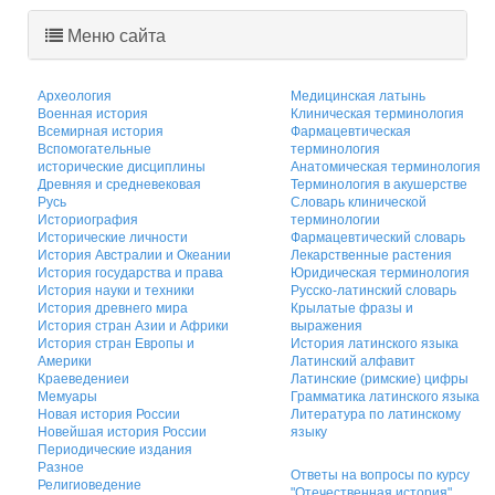
Меню сайта
Археология
Медицинская латынь
Военная история
Клиническая терминология
Всемирная история
Фармацевтическая
Вспомогательные
терминология
исторические дисциплины
Анатомическая терминология
Древняя и средневековая
Терминология в акушерстве
Русь
Словарь клинической
Историография
терминологии
Исторические личности
Фармацевтический словарь
История Австралии и Океании
Лекарственные растения
История государства и права
Юридическая терминология
История науки и техники
Русско-латинский словарь
История древнего мира
Крылатые фразы и
История стран Азии и Африки
выражения
История стран Европы и
История латинского языка
Америки
Латинский алфавит
Краеведениеи
Латинские (римские) цифры
Мемуары
Грамматика латинского языка
Новая история России
Литература по латинскому
Новейшая история России
языку
Периодические издания
Разное
Ответы на вопросы по курсу
Религиоведение
"Отечественная история"