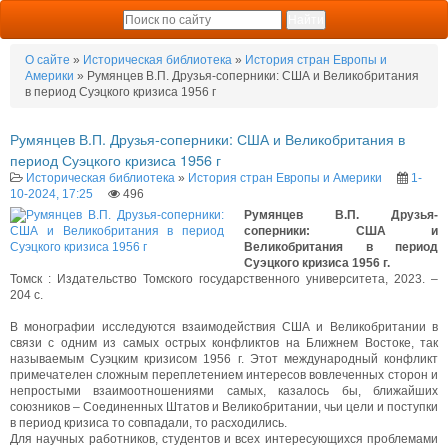
О сайте
»
Историческая библиотека
»
История стран Европы и
Америки
» Румянцев В.П. Друзья-соперники: США и Великобритания
в период Суэцкого кризиса 1956 г
Румянцев В.П. Друзья-соперники: США и Великобритания в
период Суэцкого кризиса 1956 г
Историческая библиотека
»
История стран Европы и Америки
1-
10-2024, 17:25
496
Румянцев В.П. Друзья-
соперники: США и
Великобритания в период
Суэцкого кризиса 1956 г.
Томск : Издательство Томского государственного университета, 2023. –
204 с.
В монографии исследуются взаимодействия США и Великобритании в
связи с одним из самых острых конфликтов на Ближнем Востоке, так
называемым Суэцким кризисом 1956 г. Этот международный конфликт
примечателен сложным переплетением интересов вовлеченных сторон и
непростыми взаимоотношениями самых, казалось бы, ближайших
союзников – Соединенных Штатов и Великобритании, чьи цели и поступки
в период кризиса то совпадали, то расходились.
Для научных работников, студентов и всех интересующихся проблемами