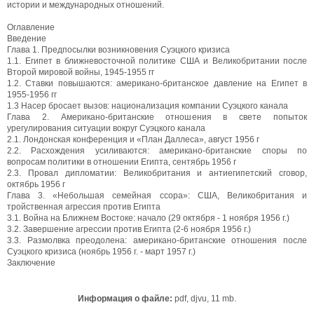
истории и международных отношений.
Оглавление
Введение
Глава 1. Предпосылки возникновения Суэцкого кризиса
1.1. Египет в ближневосточной политике США и Великобритании после
Второй мировой войны, 1945-1955 гг
1.2. Ставки повышаются: американо-британское давление на Египет в
1955-1956 гг
1.3 Насер бросает вызов: национализация компании Суэцкого канала
Глава 2. Американо-британские отношения в свете попыток
урегулирования ситуации вокруг Суэцкого канала
2.1. Лондонская конференция и «План Даллеса», август 1956 г
2.2. Расхождения усиливаются: американо-британские споры по
вопросам политики в отношении Египта, сентябрь 1956 г
2.3. Провал дипломатии: Великобритания и антиегипетский сговор,
октябрь 1956 г
Глава 3. «Небольшая семейная ссора»: США, Великобритания и
тройственная агрессия против Египта
3.1. Война на Ближнем Востоке: начало (29 октября - 1 ноября 1956 г.)
3.2. Завершение агрессии против Египта (2-6 ноября 1956 г.)
3.3. Размолвка преодолена: американо-британские отношения после
Суэцкого кризиса (ноябрь 1956 г. - март 1957 г.)
Заключение
Информация о файле:
pdf, djvu, 11 mb.