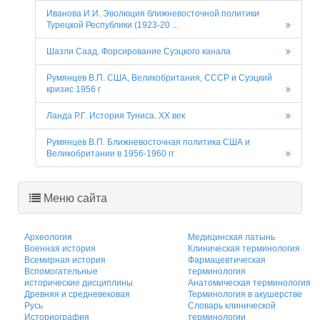
Иванова И.И. Эволюция ближневосточной политики
Турецкой Республики (1923-20 ...
Шазли Саад. Форсирование Суэцкого канала
Румянцев В.П. США, Великобритания, СССР и Суэцкий
кризис 1956 г
Ланда Р.Г. История Туниса. ХХ век
Румянцев В.П. Ближневосточная политика США и
Великобритании в 1956-1960 гг
Меню сайта
Археология
Медицинская латынь
Военная история
Клиническая терминология
Всемирная история
Фармацевтическая
Вспомогательные
терминология
исторические дисциплины
Анатомическая терминология
Древняя и средневековая
Терминология в акушерстве
Русь
Словарь клинической
Историография
терминологии