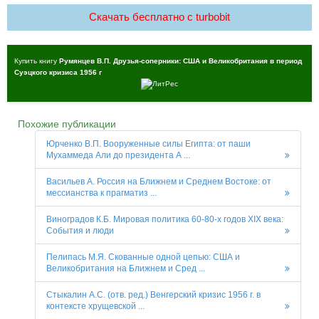
Скачать бесплатно c turbobit
Купить книгу
Румянцев В.П. Друзья-соперники: США и Великобритания в период
Суэцкого кризиса 1956 г
Похожие публикации
Юрченко В.П. Вооруженные силы Египта: от паши
Мухаммеда Али до президента А ...
Васильев А. Россия на Ближнем и Среднем Востоке: от
мессианства к прагматиз ...
Виноградов К.Б. Мировая политика 60-80-х годов XIX века:
События и люди
Пелипась М.Я. Скованные одной цепью: США и
Великобритания на Ближнем и Сред ...
Стыкалин А.С. (отв. ред.) Венгерский кризис 1956 г. в
контексте хрущевской ...