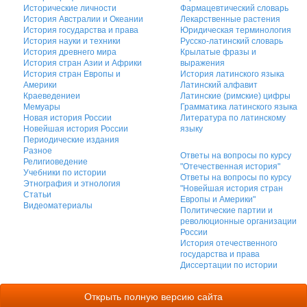
Исторические личности
Фармацевтический словарь
История Австралии и Океании
Лекарственные растения
История государства и права
Юридическая терминология
История науки и техники
Русско-латинский словарь
История древнего мира
Крылатые фразы и
История стран Азии и Африки
выражения
История стран Европы и
История латинского языка
Америки
Латинский алфавит
Краеведениеи
Латинские (римские) цифры
Мемуары
Грамматика латинского языка
Новая история России
Литература по латинскому
Новейшая история России
языку
Периодические издания
Разное
Ответы на вопросы по курсу
Религиоведение
"Отечественная история"
Учебники по истории
Ответы на вопросы по курсу
Этнография и этнология
"Новейшая история стран
Статьи
Европы и Америки"
Видеоматериалы
Политические партии и
революционные организации
России
История отечественного
государства и права
Диссертации по истории
Открыть полную версию сайта